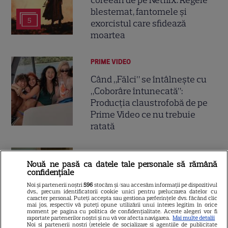
coreean de pe Netflix: Regele
blestemat, fantomele și
5
exorcistul care sfidează
moartea
PRIME VIDEO
Când „Fălci” se întâlnește cu
„Coborâre întunecată”:
Producția claustrofobă de pe
Prime Video ce nu trebuie
ratată
DISNEY PLUS
Nouă ne pasă ca datele tale personale să rămână
Ce vedem pe streaming între
confidențiale
27 iulie și 2 august 2026:
Noi și partenerii noștri
596
stocăm și/sau accesăm informații pe dispozitivul
dvs., precum identificatorii cookie unici pentru prelucrarea datelor cu
Diavolul se îmbracă de la Prada
caracter personal. Puteți accepta sau gestiona preferințele dvs. făcând clic
18
2 pe Disney+ și mari noutăți
mai jos, respectiv vă puteți opune utilizării unui interes legitim în orice
moment pe pagina cu politica de confidențialitate. Aceste alegeri vor fi
Netflix
raportate partenerilor noștri și nu vă vor afecta navigarea.
Mai multe detalii
Noi si partenerii nostri (retelele de socializare si agentiile de publicitate