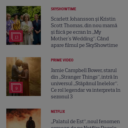
SKYSHOWTIME
Scarlett Johansson și Kristin
Scott Thomas, din nou mamă
și fiică pe ecran în „My
13
Mother's Wedding”. Când
apare filmul pe SkyShowtime
PRIME VIDEO
Jamie Campbell Bower, starul
din „Stranger Things”, intră în
universul „Stăpânul Inelelor”.
9
Ce rol legendar va interpreta în
sezonul 3
NETFLIX
„Palatul de Est”, noul fenomen