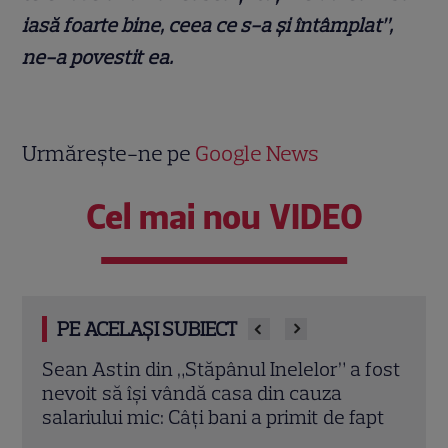
iasă foarte bine, ceea ce s-a și întâmplat”,
ne-a povestit ea.
Urmărește-ne pe
Google News
Cel mai nou VIDEO
PE ACELAȘI SUBIECT
 fost
Teo Trandafir, despre viața după ce fiica
Tora 
ei, Maia, a plecat de acasă: „Legătura
Dram
apt
dintre noi nu ne-o ia nimeni”
schi