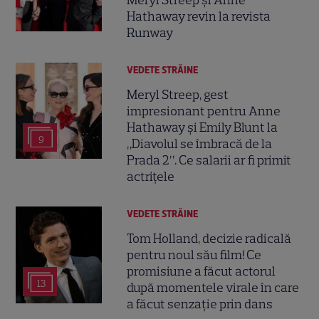
Hathaway revin la revista
Runway
VEDETE STRĂINE
Meryl Streep, gest
impresionant pentru Anne
Hathaway și Emily Blunt la
9
„Diavolul se îmbracă de la
Prada 2”. Ce salarii ar fi primit
actrițele
VEDETE STRĂINE
Tom Holland, decizie radicală
pentru noul său film! Ce
promisiune a făcut actorul
13
după momentele virale în care
a făcut senzație prin dans