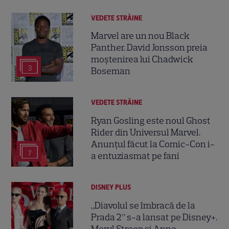
VEDETE STRĂINE
Marvel are un nou Black
Panther. David Jonsson preia
moștenirea lui Chadwick
3
Boseman
VEDETE STRĂINE
Ryan Gosling este noul Ghost
Rider din Universul Marvel.
Anunțul făcut la Comic-Con i-
7
a entuziasmat pe fani
DISNEY PLUS
„Diavolul se îmbracă de la
Prada 2” s-a lansat pe Disney+.
Meryl Streep și Anne