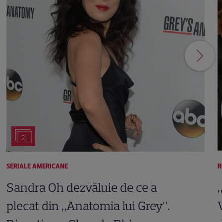
21
SERIALE AMERICANE
R
Sandra Oh dezvăluie de ce a
plecat din „Anatomia lui Grey”.