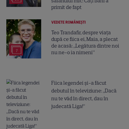
salariului mic: Câți bani a
primit de fapt
VEDETE ROMÂNEŞTI
Teo Trandafir, despre viața
după ce fiica ei, Maia, a plecat
de acasă: „Legătura dintre noi
7
nu ne-o ia nimeni”
Fiica legendei și-a făcut
debutul în televiziune: „Dacă
nu te văd în direct, dau în
judecată Liga!”