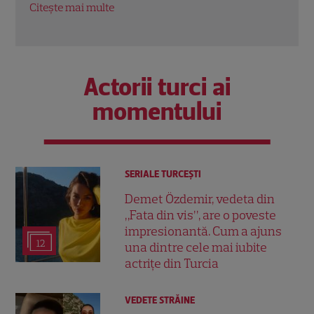
Citește mai multe
Citeș
Actorii turci ai
momentului
SERIALE TURCEŞTI
Demet Özdemir, vedeta din
„Fata din vis”, are o poveste
impresionantă. Cum a ajuns
12
una dintre cele mai iubite
actrițe din Turcia
VEDETE STRĂINE