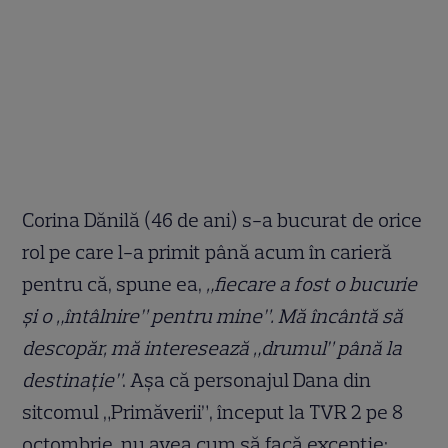
Corina Dănilă (46 de ani) s-a bucurat de orice
rol pe care l-a primit până acum în carieră
pentru că, spune ea,
„fiecare a fost o bucurie
și o „întâlnire” pentru mine”. Mă încântă să
descopăr, mă interesează „drumul” până la
destinație”
. Aşa că personajul Dana din
sitcomul „Primăverii”, început la TVR 2 pe 8
octombrie, nu avea cum să facă excepţie: