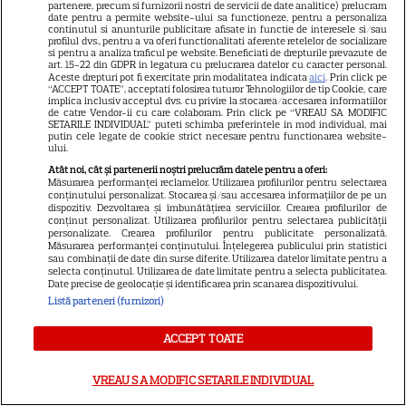
partenere, precum si furnizorii nostri de servicii de date analitice) prelucram
date pentru a permite website-ului sa functioneze, pentru a personaliza
continutul si anunturile publicitare afisate in functie de interesele si/sau
profilul dvs., pentru a va oferi functionalitati aferente retelelor de socializare
si pentru a analiza traficul pe website. Beneficiati de drepturile prevazute de
ŞTIRI
art. 15-22 din GDPR in legatura cu prelucrarea datelor cu caracter personal.
Aceste drepturi pot fi exercitate prin modalitatea indicata
aici
. Prin click pe
“ACCEPT TOATE”, acceptati folosirea tuturor Tehnologiilor de tip Cookie, care
implica inclusiv acceptul dvs. cu privire la stocarea/accesarea informatiilor
de catre Vendor-ii cu care colaboram. Prin click pe “VREAU SA MODIFIC
SETARILE INDIVIDUAL” puteti schimba preferintele in mod individual, mai
putin cele legate de cookie strict necesare pentru functionarea website-
ului.
VEDETE ROMÂNEŞTI
Atât noi, cât și partenerii noștri prelucrăm datele pentru a oferi:
Măsurarea performanței reclamelor. Utilizarea profilurilor pentru selectarea
Tora Vasilescu, apariție rară la
conținutului personalizat. Stocarea și/sau accesarea informațiilor de pe un
75 de ani. Drama din
dispozitiv. Dezvoltarea și îmbunătățirea serviciilor. Crearea profilurilor de
conținut personalizat. Utilizarea profilurilor pentru selectarea publicității
adolescență care i-a schimbat
personalizate. Crearea profilurilor pentru publicitate personalizată.
24
viața
Măsurarea performanței conținutului. Înțelegerea publicului prin statistici
sau combinații de date din surse diferite. Utilizarea datelor limitate pentru a
selecta conținutul. Utilizarea de date limitate pentru a selecta publicitatea.
Date precise de geolocație și identificarea prin scanarea dispozitivului.
Listă parteneri (furnizori)
VEDETE STRĂINE
George și Amal Clooney,
ACCEPT TOATE
evacuați din locuința lor din
Franța din cauza incendiilor.
VREAU SA MODIFIC SETARILE INDIVIDUAL
13
Mesajul dramatic al actorului: