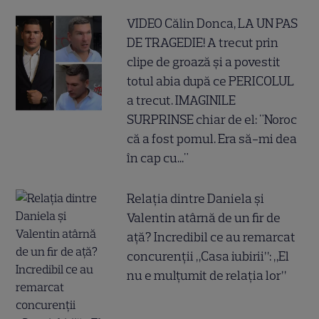
VIDEO Călin Donca, LA UN PAS
DE TRAGEDIE! A trecut prin
clipe de groază și a povestit
totul abia după ce PERICOLUL
a trecut. IMAGINILE
SURPRINSE chiar de el: "Noroc
că a fost pomul. Era să-mi dea
în cap cu..."
Relația dintre Daniela și
Valentin atârnă de un fir de
ață? Incredibil ce au remarcat
concurenții „Casa iubirii”: „El
nu e mulțumit de relația lor”