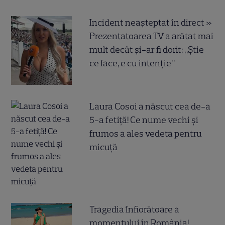
Incident neașteptat în direct »
Prezentatoarea TV a arătat mai
mult decât și-ar fi dorit: „Știe
ce face, e cu intenție”
Laura Cosoi a născut cea de-a
5-a fetiță! Ce nume vechi și
frumos a ales vedeta pentru
micuță
Tragedia înfiorătoare a
momentului în România!