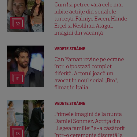
Cum își petrec vara cele mai
iubite actrițe din serialele
turcești. Fahriye Evcen, Hande
32
Erçel și Neslihan Atagül,
imagini din vacanță
VEDETE STRĂINE
Can Yaman revine pe ecrane
într-o ipostază complet
diferită. Actorul joacă un
31
avocat în noul serial „Bro”,
filmat în Italia
VEDETE STRĂINE
Primele imagini de la nunta
Damlei Sönmez. Actrița din
„Legea familiei” s-a căsătorit
13
într-o ceremonie discretă la