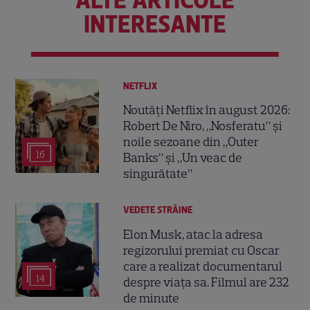
ALTE ARTICOLE
INTERESANTE
NETFLIX
Noutăți Netflix în august 2026:
Robert De Niro, „Nosferatu” și
noile sezoane din „Outer
16
Banks” și „Un veac de
singurătate”
VEDETE STRĂINE
Elon Musk, atac la adresa
regizorului premiat cu Oscar
care a realizat documentarul
14
despre viața sa. Filmul are 232
de minute