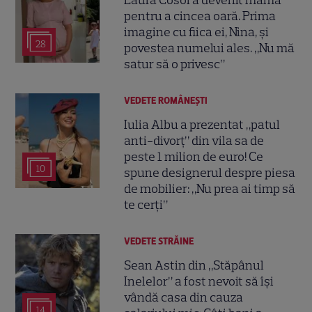
pentru a cincea oară. Prima
imagine cu fiica ei, Nina, și
28
povestea numelui ales. „Nu mă
satur să o privesc”
VEDETE ROMÂNEŞTI
Iulia Albu a prezentat „patul
anti-divorț” din vila sa de
peste 1 milion de euro! Ce
10
spune designerul despre piesa
de mobilier: „Nu prea ai timp să
te cerți”
VEDETE STRĂINE
Sean Astin din „Stăpânul
Inelelor” a fost nevoit să își
vândă casa din cauza
14