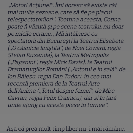
„Motor! Acțiune!”. Îmi doresc să existe cât
mai multe sezoane, care să fie pe placul
telespectatorilor!”. Toamna aceasta, Corina
poate fi văzută şi pe scena teatrului, nu doar
pe micile ecrane: „Mă întâlnesc cu
spectatorii din București la Teatrul Elisabeta
(„O căsnicie liniștită”, de Noel Coward, regia
Ștefan Ruxanda), la Teatrul Metropolis
(„Paganini”, regia Mick Davis), la Teatrul
Dramaturgilor Români („Autorul e în sală”, de
Ion Băieșu, regia Dan Tudor), în cea mai
recentă premieră de la Teatrul Arte
dell’Anima („Totul despre femei”, de Miro
Gavran, regia Felix Crainicu), dar și în țară
unde ajung cu aceste piese în turnee”.
Aşa că prea mult timp liber nu-i mai rămâne.