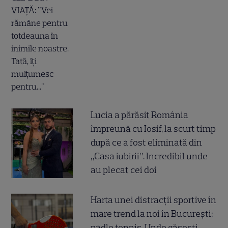
Lucia a părăsit România
împreună cu Iosif, la scurt timp
după ce a fost eliminată din
„Casa iubirii”. Incredibil unde
au plecat cei doi
Harta unei distracții sportive în
mare trend la noi în București:
padle tennis. Unde găsești