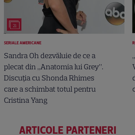
21
SERIALE AMERICANE
R
Sandra Oh dezvăluie de ce a
plecat din „Anatomia lui Grey”.
Discuția cu Shonda Rhimes
care a schimbat totul pentru
Cristina Yang
ARTICOLE PARTENERI