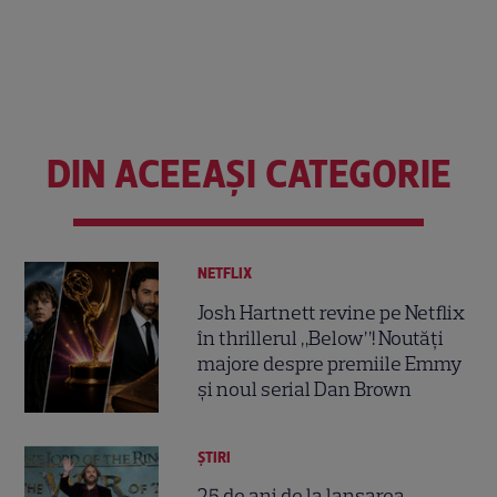
DIN ACEEAȘI CATEGORIE
NETFLIX
Josh Hartnett revine pe Netflix
în thrillerul „Below”! Noutăți
majore despre premiile Emmy
și noul serial Dan Brown
ȘTIRI
25 de ani de la lansarea