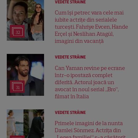
VEDETE STRĂINE
Cum își petrec vara cele mai
iubite actrițe din serialele
turcești. Fahriye Evcen, Hande
32
Erçel și Neslihan Atagül,
imagini din vacanță
VEDETE STRĂINE
Can Yaman revine pe ecrane
într-o ipostază complet
diferită. Actorul joacă un
31
avocat în noul serial „Bro”,
filmat în Italia
VEDETE STRĂINE
Primele imagini de la nunta
Damlei Sönmez. Actrița din
„Legea familiei” s-a căsătorit