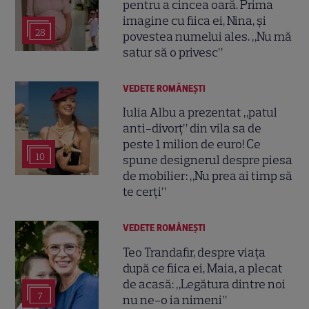
pentru a cincea oară. Prima
imagine cu fiica ei, Nina, și
28
povestea numelui ales. „Nu mă
satur să o privesc”
VEDETE ROMÂNEŞTI
Iulia Albu a prezentat „patul
anti-divorț” din vila sa de
peste 1 milion de euro! Ce
10
spune designerul despre piesa
de mobilier: „Nu prea ai timp să
te cerți”
VEDETE ROMÂNEŞTI
Teo Trandafir, despre viața
după ce fiica ei, Maia, a plecat
de acasă: „Legătura dintre noi
7
nu ne-o ia nimeni”