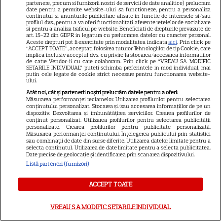
partenere, precum si furnizorii nostri de servicii de date analitice) prelucram
date pentru a permite website-ului sa functioneze, pentru a personaliza
Elle
continutul si anunturile publicitare afisate in functie de interesele si/sau
profilul dvs., pentru a va oferi functionalitati aferente retelelor de socializare
Unica
si pentru a analiza traficul pe website. Beneficiati de drepturile prevazute de
art. 15-22 din GDPR in legatura cu prelucrarea datelor cu caracter personal.
Retete practice
Aceste drepturi pot fi exercitate prin modalitatea indicata
aici
. Prin click pe
“ACCEPT TOATE”, acceptati folosirea tuturor Tehnologiilor de tip Cookie, care
implica inclusiv acceptul dvs. cu privire la stocarea/accesarea informatiilor
de catre Vendor-ii cu care colaboram. Prin click pe “VREAU SA MODIFIC
SETARILE INDIVIDUAL” puteti schimba preferintele in mod individual, mai
URMĂREȘTE-NE PE
putin cele legate de cookie strict necesare pentru functionarea website-
ului.
Atât noi, cât și partenerii noștri prelucrăm datele pentru a oferi:
Măsurarea performanței reclamelor. Utilizarea profilurilor pentru selectarea
conținutului personalizat. Stocarea și/sau accesarea informațiilor de pe un
dispozitiv. Dezvoltarea și îmbunătățirea serviciilor. Crearea profilurilor de
conținut personalizat. Utilizarea profilurilor pentru selectarea publicității
Copyright
2026
Ringier Romania – Toate Drepturile rezervate
personalizate. Crearea profilurilor pentru publicitate personalizată.
Măsurarea performanței conținutului. Înțelegerea publicului prin statistici
sau combinații de date din surse diferite. Utilizarea datelor limitate pentru a
selecta conținutul. Utilizarea de date limitate pentru a selecta publicitatea.
Date precise de geolocație și identificarea prin scanarea dispozitivului.
Listă parteneri (furnizori)
Pariază responsabil! Decizia ONJN nr. 821/25.09.2025.
Jocurile de noroc sunt interzise minorilor.
ACCEPT TOATE
VREAU SA MODIFIC SETARILE INDIVIDUAL