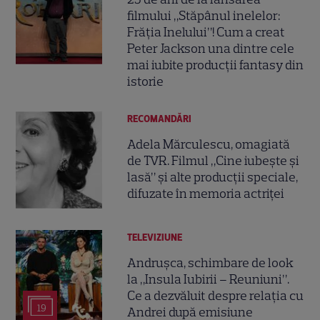
filmului „Stăpânul inelelor:
Frăția Inelului”! Cum a creat
Peter Jackson una dintre cele
mai iubite producții fantasy din
istorie
RECOMANDĂRI
Adela Mărculescu, omagiată
de TVR. Filmul „Cine iubește și
lasă” și alte producții speciale,
difuzate în memoria actriței
TELEVIZIUNE
Andrușca, schimbare de look
la „Insula Iubirii – Reuniuni”.
Ce a dezvăluit despre relația cu
19
Andrei după emisiune