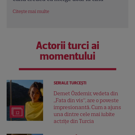
Brit
Citește mai multe
Citeș
Actorii turci ai
momentului
SERIALE TURCEŞTI
Demet Özdemir, vedeta din
„Fata din vis”, are o poveste
impresionantă. Cum a ajuns
12
una dintre cele mai iubite
actrițe din Turcia