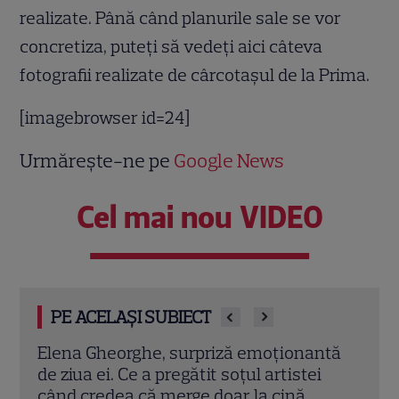
realizate. Până când planurile sale se vor
concretiza, puteţi să vedeţi aici câteva
fotografii realizate de cârcotaşul de la Prima.
[imagebrowser id=24]
Urmărește-ne pe
Google News
Cel mai nou VIDEO
PE ACELAȘI SUBIECT
ntă
Gabriela Oțil a publicat imagini de la
Ștef
nuntă, la aniversarea căsătoriei cu Dani
din „
Oțil: „Fără grija lui «ce o să zică lumea»”
fără