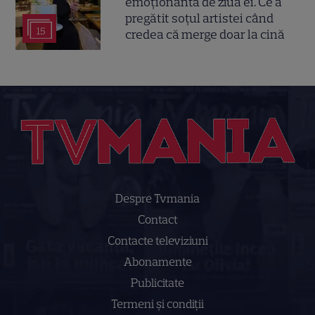
emoționantă de ziua ei. Ce a
pregătit soțul artistei când
15
credea că merge doar la cină
Despre Tvmania
Contact
Contacte televiziuni
Abonamente
Publicitate
Termeni și condiții