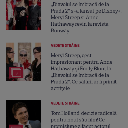
„Diavolul se îmbracă de la
Prada 2” s-a lansat pe Disney+.
Meryl Streep și Anne
Hathaway revin la revista
Runway
VEDETE STRĂINE
Meryl Streep, gest
impresionant pentru Anne
Hathaway și Emily Blunt la
9
„Diavolul se îmbracă de la
Prada 2”. Ce salarii ar fi primit
actrițele
VEDETE STRĂINE
Tom Holland, decizie radicală
pentru noul său film! Ce
promisiune a făcut actorul