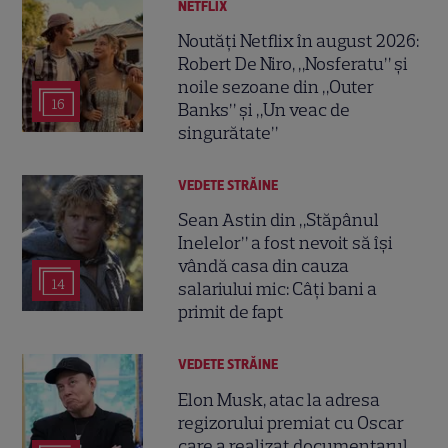
NETFLIX
Noutăți Netflix în august 2026:
Robert De Niro, „Nosferatu” și
noile sezoane din „Outer
16
Banks” și „Un veac de
singurătate”
VEDETE STRĂINE
Sean Astin din „Stăpânul
Inelelor” a fost nevoit să își
vândă casa din cauza
14
salariului mic: Câți bani a
primit de fapt
VEDETE STRĂINE
Elon Musk, atac la adresa
regizorului premiat cu Oscar
care a realizat documentarul