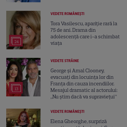
VEDETE ROMÂNEŞTI
Tora Vasilescu, apariție rară la
75 de ani. Drama din
adolescență care i-a schimbat
24
viața
VEDETE STRĂINE
George și Amal Clooney,
evacuați din locuința lor din
Franța din cauza incendiilor.
13
Mesajul dramatic al actorului:
„Nu știm dacă va supraviețui”
VEDETE ROMÂNEŞTI
Elena Gheorghe, surpriză