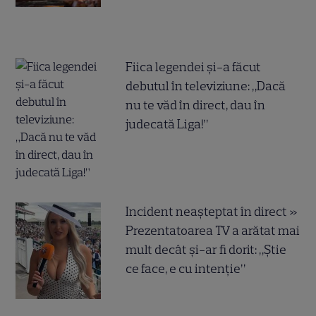
Fiica legendei și-a făcut
debutul în televiziune: „Dacă
nu te văd în direct, dau în
judecată Liga!”
Incident neașteptat în direct »
Prezentatoarea TV a arătat mai
mult decât și-ar fi dorit: „Știe
ce face, e cu intenție”