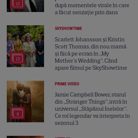
13
după momentele virale în care
a făcut senzație prin dans
SKYSHOWTIME
Scarlett Johansson și Kristin
Scott Thomas, din nou mamă
și fiică pe ecran în „My
13
Mother's Wedding”. Când
apare filmul pe SkyShowtime
PRIME VIDEO
Jamie Campbell Bower, starul
din „Stranger Things”, intră în
universul „Stăpânul Inelelor”.
9
Ce rol legendar va interpreta în
sezonul 3