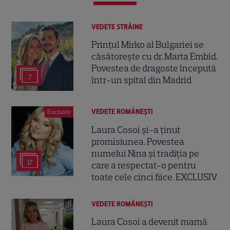
VEDETE STRĂINE
Prințul Mirko al Bulgariei se
căsătorește cu dr. Marta Embid.
Povestea de dragoste începută
7
într-un spital din Madrid
VEDETE ROMÂNEŞTI
Exclusiv
Laura Cosoi și-a ținut
promisiunea. Povestea
numelui Nina și tradiția pe
17
care a respectat-o pentru
toate cele cinci fiice. EXCLUSIV
VEDETE ROMÂNEŞTI
Laura Cosoi a devenit mamă