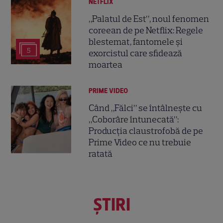
NETFLIX
„Palatul de Est”, noul fenomen
coreean de pe Netflix: Regele
blestemat, fantomele și
5
exorcistul care sfidează
moartea
PRIME VIDEO
Când „Fălci” se întâlnește cu
„Coborâre întunecată”:
Producția claustrofobă de pe
Prime Video ce nu trebuie
ratată
ŞTIRI