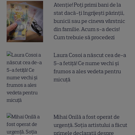
Atenție! Poți primi bani de la
stat dacă-ți îngrijești părinții,
bunicii sau pe cineva vârstnic
din familie. Acum s-a decis!
Cum trebuie să procedezi
Laura Cosoi a născut cea de-a
5-a fetiță! Ce nume vechi și
frumos a ales vedeta pentru
micuță
Mihai Onilă a fost operat de
urgență. Soția artistului a făcut
primele declarații despre