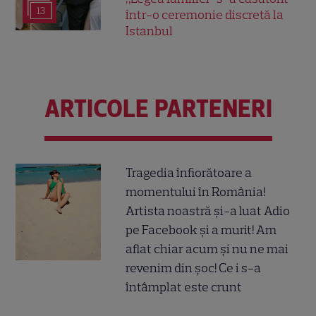
13
într-o ceremonie discretă la
Istanbul
ARTICOLE PARTENERI
Tragedia înfiorătoare a
momentului în România!
Artista noastră și-a luat Adio
pe Facebook și a murit! Am
aflat chiar acum și nu ne mai
revenim din șoc! Ce i s-a
întâmplat este crunt