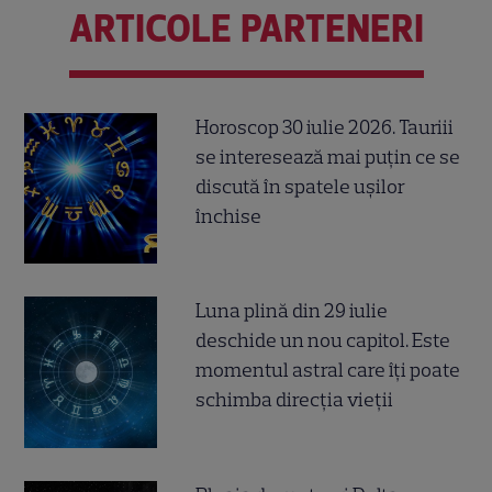
ARTICOLE PARTENERI
Horoscop 30 iulie 2026. Tauriii
se interesează mai puțin ce se
discută în spatele ușilor
închise
Luna plină din 29 iulie
deschide un nou capitol. Este
momentul astral care îți poate
schimba direcția vieții