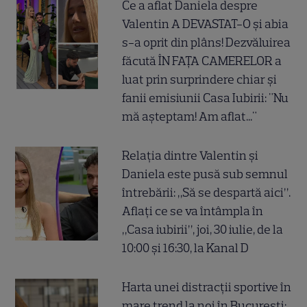
Ce a aflat Daniela despre
Valentin A DEVASTAT-O și abia
s-a oprit din plâns! Dezvăluirea
făcută ÎN FAȚA CAMERELOR a
luat prin surprindere chiar și
fanii emisiunii Casa Iubirii: "Nu
mă așteptam! Am aflat..."
Relația dintre Valentin și
Daniela este pusă sub semnul
întrebării: „Să se despartă aici”.
Aflați ce se va întâmpla în
„Casa iubirii”, joi, 30 iulie, de la
10:00 și 16:30, la Kanal D
Harta unei distracții sportive în
mare trend la noi în București: