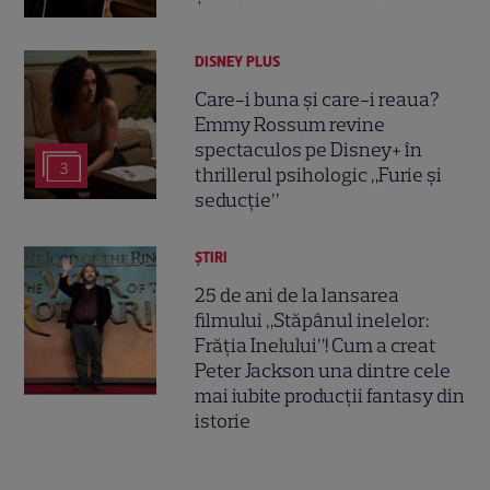
DISNEY PLUS
Care-i buna și care-i reaua?
Emmy Rossum revine
spectaculos pe Disney+ în
3
thrillerul psihologic „Furie și
seducție”
ȘTIRI
25 de ani de la lansarea
filmului „Stăpânul inelelor:
Frăția Inelului”! Cum a creat
Peter Jackson una dintre cele
mai iubite producții fantasy din
istorie