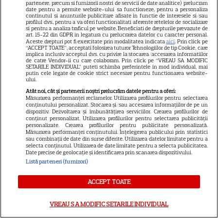
partenere, precum si furnizorii nostri de servicii de date analitice) prelucram
Termeni și condiții
date pentru a permite website-ului sa functioneze, pentru a personaliza
continutul si anunturile publicitare afisate in functie de interesele si/sau
Despre cookies
profilul dvs., pentru a va oferi functionalitati aferente retelelor de socializare
si pentru a analiza traficul pe website. Beneficiati de drepturile prevazute de
Politica de confidenţialitate
art. 15-22 din GDPR in legatura cu prelucrarea datelor cu caracter personal.
Aceste drepturi pot fi exercitate prin modalitatea indicata
aici
. Prin click pe
Sitemap
“ACCEPT TOATE”, acceptati folosirea tuturor Tehnologiilor de tip Cookie, care
implica inclusiv acceptul dvs. cu privire la stocarea/accesarea informatiilor
de catre Vendor-ii cu care colaboram. Prin click pe “VREAU SA MODIFIC
SETARILE INDIVIDUAL” puteti schimba preferintele in mod individual, mai
putin cele legate de cookie strict necesare pentru functionarea website-
ului.
Atât noi, cât și partenerii noștri prelucrăm datele pentru a oferi:
NUMĂRUL CURENT
Măsurarea performanței reclamelor. Utilizarea profilurilor pentru selectarea
conținutului personalizat. Stocarea și/sau accesarea informațiilor de pe un
dispozitiv. Dezvoltarea și îmbunătățirea serviciilor. Crearea profilurilor de
conținut personalizat. Utilizarea profilurilor pentru selectarea publicității
ABONEAZA-TE LA REVISTĂ
personalizate. Crearea profilurilor pentru publicitate personalizată.
Măsurarea performanței conținutului. Înțelegerea publicului prin statistici
sau combinații de date din surse diferite. Utilizarea datelor limitate pentru a
selecta conținutul. Utilizarea de date limitate pentru a selecta publicitatea.
Date precise de geolocație și identificarea prin scanarea dispozitivului.
Listă parteneri (furnizori)
Libertatea
ACCEPT TOATE
Libertatea pentru femei
GSP
VREAU SA MODIFIC SETARILE INDIVIDUAL
Știri mondene