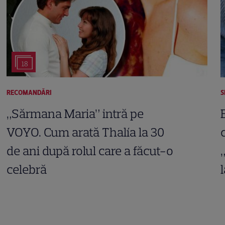
18
RECOMANDĂRI
S
„Sărmana Maria” intră pe
VOYO. Cum arată Thalía la 30
de ani după rolul care a făcut-o
celebră