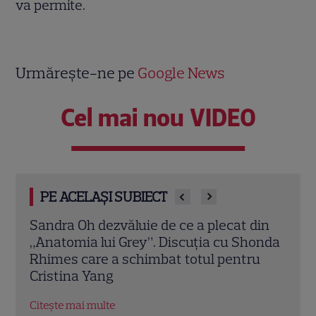
va permite.
Urmărește-ne pe
Google News
Cel mai nou VIDEO
PE ACELAȘI SUBIECT
din
Marvel are un nou Black Panther. David
De l
onda
Jonsson preia moștenirea lui Chadwick
de d
u
Boseman
unul
Hol
Citește mai multe
Citeș