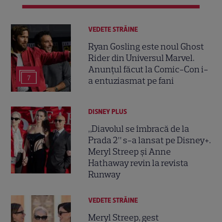
VEDETE STRĂINE
Ryan Gosling este noul Ghost
Rider din Universul Marvel.
Anunțul făcut la Comic-Con i-
7
a entuziasmat pe fani
DISNEY PLUS
„Diavolul se îmbracă de la
Prada 2” s-a lansat pe Disney+.
Meryl Streep și Anne
Hathaway revin la revista
Runway
VEDETE STRĂINE
Meryl Streep, gest