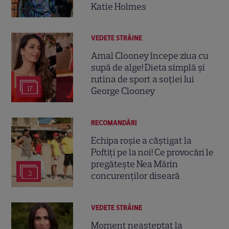
Katie Holmes
VEDETE STRĂINE
Amal Clooney începe ziua cu
supă de alge! Dieta simplă și
rutina de sport a soției lui
17
George Clooney
RECOMANDĂRI
Echipa roșie a câștigat la
Poftiți pe la noi! Ce provocări le
pregătește Nea Mărin
3
concurenților diseară
VEDETE STRĂINE
Moment neașteptat la