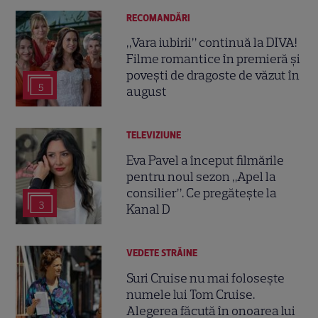
RECOMANDĂRI
„Vara iubirii” continuă la DIVA!
Filme romantice în premieră și
povești de dragoste de văzut în
5
august
TELEVIZIUNE
Eva Pavel a început filmările
pentru noul sezon „Apel la
consilier”. Ce pregătește la
3
Kanal D
VEDETE STRĂINE
Suri Cruise nu mai folosește
numele lui Tom Cruise.
Alegerea făcută în onoarea lui