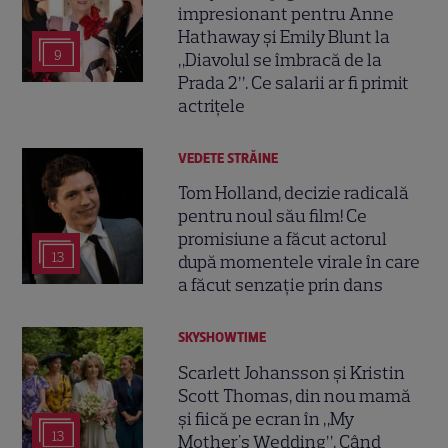
impresionant pentru Anne
Hathaway și Emily Blunt la
9
„Diavolul se îmbracă de la
Prada 2”. Ce salarii ar fi primit
actrițele
VEDETE STRĂINE
Tom Holland, decizie radicală
pentru noul său film! Ce
promisiune a făcut actorul
13
după momentele virale în care
a făcut senzație prin dans
SKYSHOWTIME
Scarlett Johansson și Kristin
Scott Thomas, din nou mamă
și fiică pe ecran în „My
13
Mother's Wedding”. Când