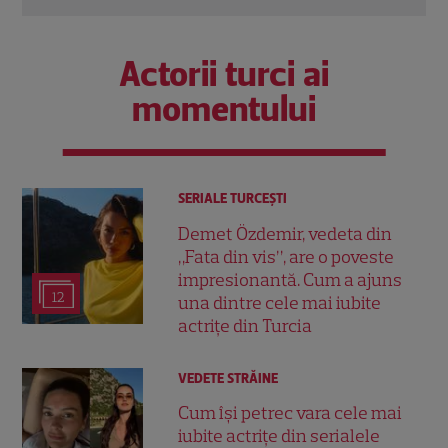
Actorii turci ai
momentului
SERIALE TURCEŞTI
Demet Özdemir, vedeta din
„Fata din vis”, are o poveste
impresionantă. Cum a ajuns
12
una dintre cele mai iubite
actrițe din Turcia
VEDETE STRĂINE
Cum își petrec vara cele mai
iubite actrițe din serialele