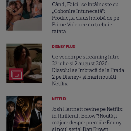
Când „Fălci” se întâlnește cu
„Coborâre întunecată”:
Producția claustrofobă de pe
Prime Video ce nu trebuie
ratată
DISNEY PLUS
Ce vedem pe streaming între
27 iulie și 2 august 2026:
Diavolul se îmbracă de la Prada
18
2 pe Disney+ și mari noutăți
Netflix
NETFLIX
Josh Hartnett revine pe Netflix
în thrillerul „Below”! Noutăți
majore despre premiile Emmy
și noul serial Dan Brown