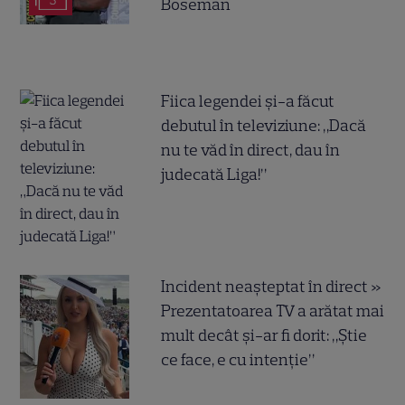
3
Boseman
Fiica legendei și-a făcut
debutul în televiziune: „Dacă
nu te văd în direct, dau în
judecată Liga!”
Incident neașteptat în direct »
Prezentatoarea TV a arătat mai
mult decât și-ar fi dorit: „Știe
ce face, e cu intenție”