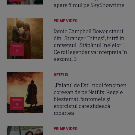
apare filmul pe SkyShowtime
PRIME VIDEO
Jamie Campbell Bower, starul
din „Stranger Things”, intră în
universul „Stăpânul Inelelor”.
9
Ce rol legendar va interpreta în
sezonul 3
NETFLIX
„Palatul de Est”, noul fenomen
coreean de pe Netflix: Regele
blestemat, fantomele și
5
exorcistul care sfidează
moartea
PRIME VIDEO