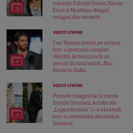
turcești. Fahriye Evcen, Hande
32
Erçel și Neslihan Atagül,
imagini din vacanță
VEDETE STRĂINE
Can Yaman revine pe ecrane
într-o ipostază complet
diferită. Actorul joacă un
31
avocat în noul serial „Bro”,
filmat în Italia
VEDETE STRĂINE
Primele imagini de la nunta
Damlei Sönmez. Actrița din
„Legea familiei” s-a căsătorit
13
într-o ceremonie discretă la
Istanbul