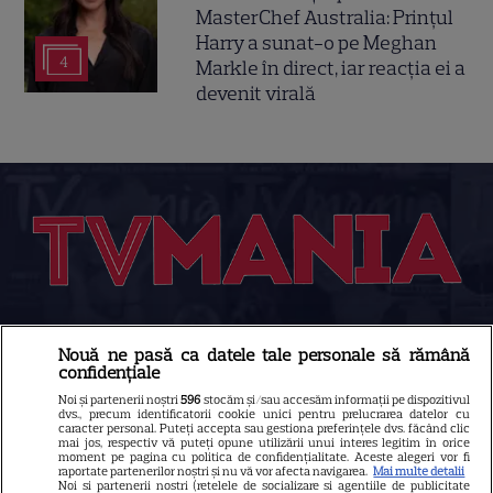
MasterChef Australia: Prințul
Harry a sunat-o pe Meghan
4
Markle în direct, iar reacția ei a
devenit virală
Despre Tvmania
Nouă ne pasă ca datele tale personale să rămână
Contact
confidențiale
Noi și partenerii noștri
596
stocăm și/sau accesăm informații pe dispozitivul
Contacte televiziuni
dvs., precum identificatorii cookie unici pentru prelucrarea datelor cu
caracter personal. Puteți accepta sau gestiona preferințele dvs. făcând clic
Abonamente
mai jos, respectiv vă puteți opune utilizării unui interes legitim în orice
moment pe pagina cu politica de confidențialitate. Aceste alegeri vor fi
Publicitate
raportate partenerilor noștri și nu vă vor afecta navigarea.
Mai multe detalii
Noi si partenerii nostri (retelele de socializare si agentiile de publicitate