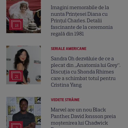
Imagini memorabile de la
nunta Prințesei Diana cu
Prințul Charles. Detalii
18
fascinante de la ceremonia
regală din 1981
SERIALE AMERICANE
Sandra Oh dezvăluie de ce a
plecat din „Anatomia lui Grey”.
Discuția cu Shonda Rhimes
21
care a schimbat totul pentru
Cristina Yang
VEDETE STRĂINE
Marvel are un nou Black
Panther. David Jonsson preia
moștenirea lui Chadwick