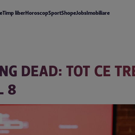
te
Timp liber
Horoscop
Sport
Shop
eJobs
Imobiliare
G DEAD: TOT CE TRE
L 8