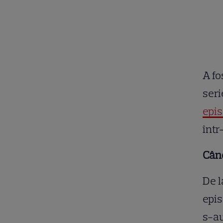
A fo
seri
epi
într
Cân
De l
epis
s-au