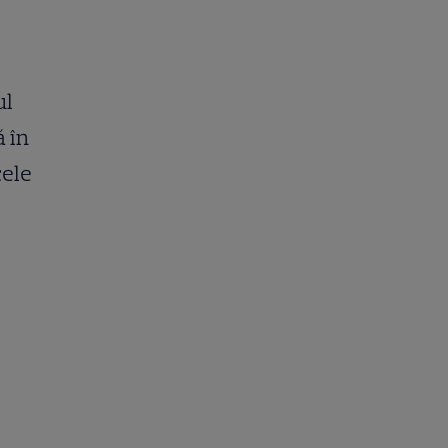
ul
 în
cele