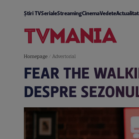
Știri TV
Seriale
Streaming
Cinema
Vedete
Actualita
Homepage
/
Advertorial
FEAR THE WALKIN
DESPRE SEZONU