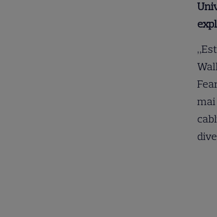
Univ
expl
„Est
Walk
Fear
mai 
cabl
div