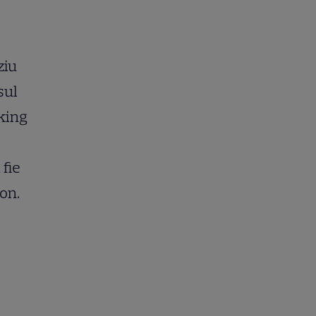
ziu
sul
king
 fie
xon.