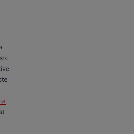
a
ste
tive
ste
ia
at