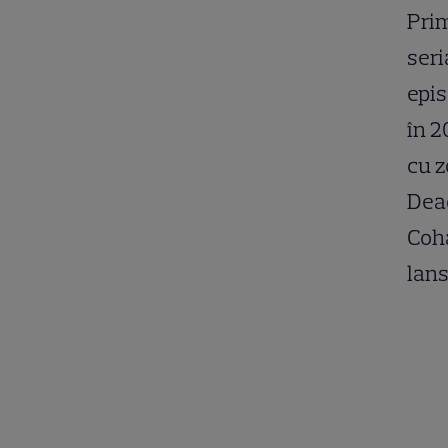
Prim
seri
epis
în 2
cu z
Dead
Coha
lans