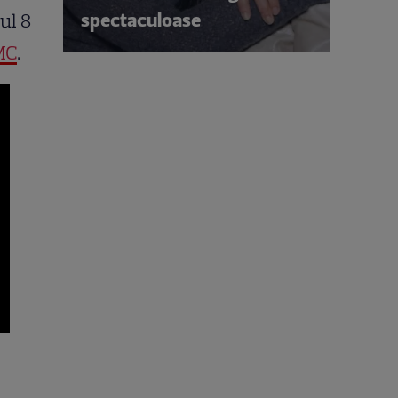
spectaculoase
ul 8
MC
.