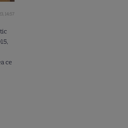
3, 14:57
tic
15,
ea ce