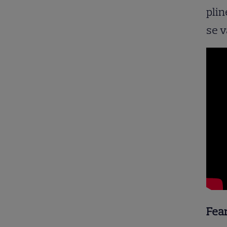
plin
se v
Fear