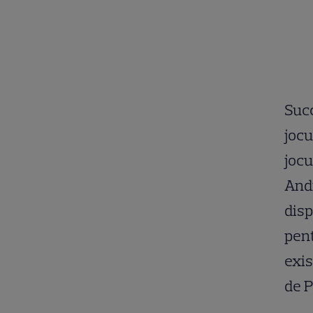
Succ
jocu
jocu
Andr
disp
pent
exis
de P