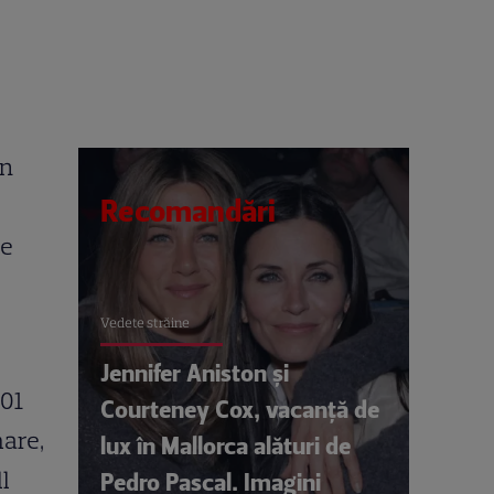
in
Recomandări
re
Vedete străine
Jennifer Aniston și
101
Courteney Cox, vacanță de
mare,
lux în Mallorca alături de
l
Pedro Pascal. Imagini