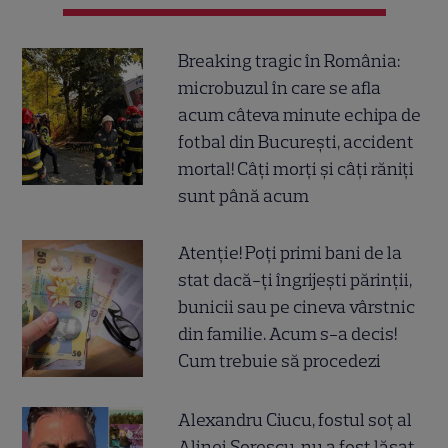
Breaking tragic în România:
microbuzul în care se afla
acum câteva minute echipa de
fotbal din București, accident
mortal! Câți morți și câți răniți
sunt până acum
Atenție! Poți primi bani de la
stat dacă-ți îngrijești părinții,
bunicii sau pe cineva vârstnic
din familie. Acum s-a decis!
Cum trebuie să procedezi
Alexandru Ciucu, fostul soț al
Alinei Sorescu, nu a fost lăsat