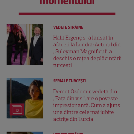
momentului
VEDETE STRĂINE
Halit Ergenç s-a lansat în
afaceri la Londra: Actorul din
„Suleyman Magnificul” a
deschis o rețea de plăcintării
turcești
SERIALE TURCEŞTI
Demet Özdemir, vedeta din
„Fata din vis”, are o poveste
impresionantă. Cum a ajuns
12
una dintre cele mai iubite
actrițe din Turcia