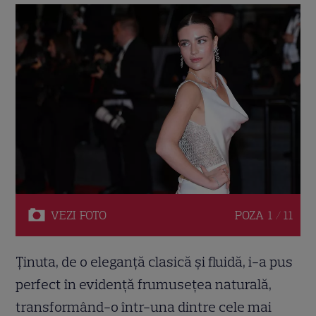
VEZI
FOTO
POZA
1 / 11
Ținuta, de o eleganță clasică și fluidă, i-a pus
perfect în evidență frumusețea naturală,
transformând-o într-una dintre cele mai