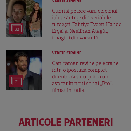
VEDETE STRĂINE
Cum își petrec vara cele mai
iubite actrițe din serialele
turcești. Fahriye Evcen, Hande
32
Erçel și Neslihan Atagül,
imagini din vacanță
VEDETE STRĂINE
Can Yaman revine pe ecrane
într-o ipostază complet
diferită. Actorul joacă un
31
avocat în noul serial „Bro”,
filmat în Italia
ARTICOLE PARTENERI