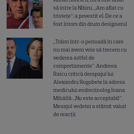
să intre la Nibiru. „Am aflat cu
tristețe”, a povestit el. De ce a
fost întors din drum designerul
„Trăim într-o perioadă în care
nu mai avem voie să trecem cu
vederea astfel de
comportamente”. Andreea
Raicu critică derapajul lui
Alexandru Rogobete la adresa
medicului endocrinolog Ioana
Mihăilă: „Nu este acceptabil”.
Mesajul vedetei a stârnit valuri
de reacții