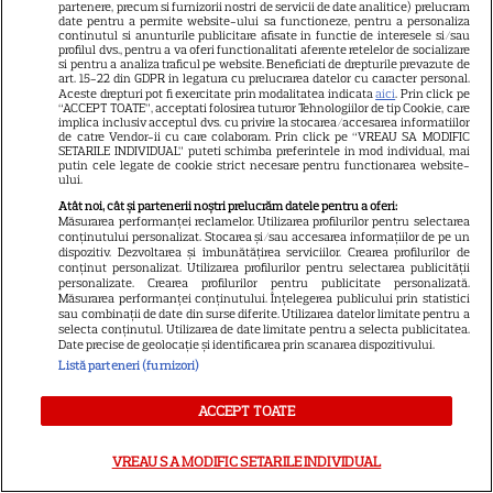
partenere, precum si furnizorii nostri de servicii de date analitice) prelucram
date pentru a permite website-ului sa functioneze, pentru a personaliza
Vedete din România care au
continutul si anunturile publicitare afisate in functie de interesele si/sau
ales nume speciale pentru
profilul dvs., pentru a va oferi functionalitati aferente retelelor de socializare
si pentru a analiza traficul pe website. Beneficiati de drepturile prevazute de
copii: de la Nina, fetița Laurei
art. 15-22 din GDPR in legatura cu prelucrarea datelor cu caracter personal.
Aceste drepturi pot fi exercitate prin modalitatea indicata
aici
. Prin click pe
68
Cosoi, la Jessica lui Pepe și
“ACCEPT TOATE”, acceptati folosirea tuturor Tehnologiilor de tip Cookie, care
implica inclusiv acceptul dvs. cu privire la stocarea/accesarea informatiilor
Josephine a Ginei Pistol
de catre Vendor-ii cu care colaboram. Prin click pe “VREAU SA MODIFIC
SETARILE INDIVIDUAL” puteti schimba preferintele in mod individual, mai
putin cele legate de cookie strict necesare pentru functionarea website-
ului.
TELEVIZIUNE
Exclusiv
Atât noi, cât și partenerii noștri prelucrăm datele pentru a oferi:
Oana Monea, dezvăluiri despre
Măsurarea performanței reclamelor. Utilizarea profilurilor pentru selectarea
conținutului personalizat. Stocarea și/sau accesarea informațiilor de pe un
„Insula Iubirii: Reuniuni”. Ce
dispozitiv. Dezvoltarea și îmbunătățirea serviciilor. Crearea profilurilor de
conținut personalizat. Utilizarea profilurilor pentru selectarea publicității
spune despre foștii
personalizate. Crearea profilurilor pentru publicitate personalizată.
16
concurenți: „Anumite lucruri
Măsurarea performanței conținutului. Înțelegerea publicului prin statistici
sau combinații de date din surse diferite. Utilizarea datelor limitate pentru a
au rămas nerezolvate”
selecta conținutul. Utilizarea de date limitate pentru a selecta publicitatea.
Date precise de geolocație și identificarea prin scanarea dispozitivului.
EXCLUSIV
Listă parteneri (furnizori)
ACCEPT TOATE
Tabloidele scriu despre o nouă
VREAU SA MODIFIC SETARILE INDIVIDUAL
idilă: „Irina Shayk se iubește cu