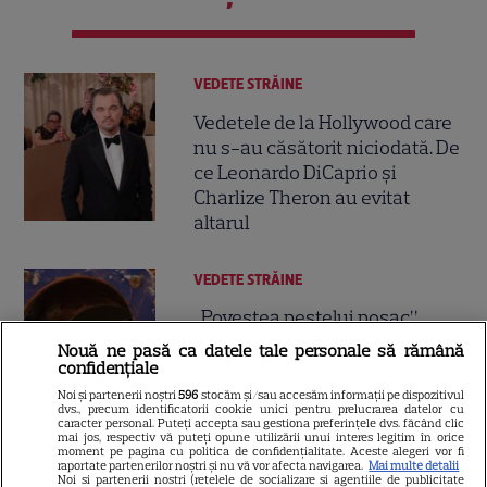
VEDETE STRĂINE
Vedetele de la Hollywood care
nu s-au căsătorit niciodată. De
ce Leonardo DiCaprio și
Charlize Theron au evitat
altarul
VEDETE STRĂINE
„Povestea peștelui posac”,
aventura animată inspirată
Nouă ne pasă ca datele tale personale să rămână
dintr-un bestseller The New
confidențiale
11
York Times, ajunge în
Noi și partenerii noștri
596
stocăm și/sau accesăm informații pe dispozitivul
dvs., precum identificatorii cookie unici pentru prelucrarea datelor cu
cinematografe pe 7 august
caracter personal. Puteți accepta sau gestiona preferințele dvs. făcând clic
mai jos, respectiv vă puteți opune utilizării unui interes legitim în orice
moment pe pagina cu politica de confidențialitate. Aceste alegeri vor fi
raportate partenerilor noștri și nu vă vor afecta navigarea.
Mai multe detalii
VEDETE ROMÂNEŞTI
Noi si partenerii nostri (retelele de socializare si agentiile de publicitate