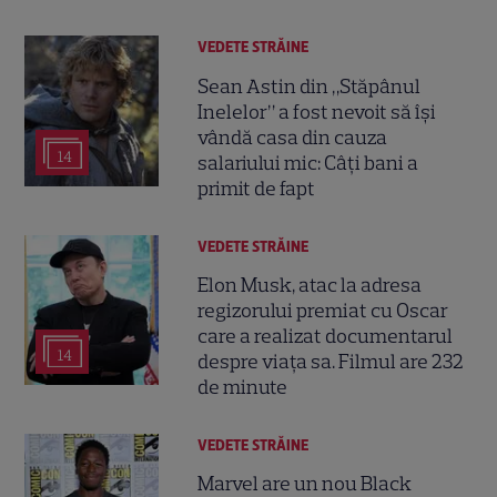
VEDETE STRĂINE
Sean Astin din „Stăpânul
Inelelor” a fost nevoit să își
vândă casa din cauza
14
salariului mic: Câți bani a
primit de fapt
VEDETE STRĂINE
Elon Musk, atac la adresa
regizorului premiat cu Oscar
care a realizat documentarul
14
despre viața sa. Filmul are 232
de minute
VEDETE STRĂINE
Marvel are un nou Black