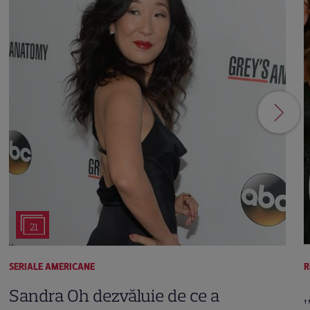
21
SERIALE AMERICANE
R
Sandra Oh dezvăluie de ce a