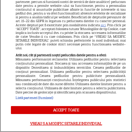
partenere, precum si furnizorii nostri de servicii de date analitice) prelucram
date pentru a permite website-ului sa functioneze, pentru a personaliza
continutul si anunturile publicitare afisate in functie de interesele si/sau
profilul dvs., pentru a va oferi functionalitati aferente retelelor de socializare
VEDETE STRĂINE
si pentru a analiza traficul pe website. Beneficiati de drepturile prevazute de
art. 15-22 din GDPR in legatura cu prelucrarea datelor cu caracter personal.
Prințul Mirko al Bulgariei se
Aceste drepturi pot fi exercitate prin modalitatea indicata
aici
. Prin click pe
“ACCEPT TOATE”, acceptati folosirea tuturor Tehnologiilor de tip Cookie, care
căsătorește cu dr. Marta Embid.
implica inclusiv acceptul dvs. cu privire la stocarea/accesarea informatiilor
de catre Vendor-ii cu care colaboram. Prin click pe “VREAU SA MODIFIC
Povestea de dragoste începută
SETARILE INDIVIDUAL” puteti schimba preferintele in mod individual, mai
7
într-un spital din Madrid
putin cele legate de cookie strict necesare pentru functionarea website-
ului.
Atât noi, cât și partenerii noștri prelucrăm datele pentru a oferi:
Măsurarea performanței reclamelor. Utilizarea profilurilor pentru selectarea
VEDETE ROMÂNEŞTI
conținutului personalizat. Stocarea și/sau accesarea informațiilor de pe un
Exclusiv
dispozitiv. Dezvoltarea și îmbunătățirea serviciilor. Crearea profilurilor de
conținut personalizat. Utilizarea profilurilor pentru selectarea publicității
Laura Cosoi și-a ținut
personalizate. Crearea profilurilor pentru publicitate personalizată.
promisiunea. Povestea
Măsurarea performanței conținutului. Înțelegerea publicului prin statistici
sau combinații de date din surse diferite. Utilizarea datelor limitate pentru a
numelui Nina și tradiția pe
selecta conținutul. Utilizarea de date limitate pentru a selecta publicitatea.
17
Date precise de geolocație și identificarea prin scanarea dispozitivului.
care a respectat-o pentru
Listă parteneri (furnizori)
toate cele cinci fiice. EXCLUSIV
ACCEPT TOATE
VREAU SA MODIFIC SETARILE INDIVIDUAL