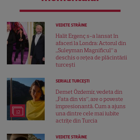
VEDETE STRĂINE
Halit Ergenç s-a lansat în
afaceri la Londra: Actorul din
„Suleyman Magnificul” a
deschis o rețea de plăcintării
turcești
SERIALE TURCEŞTI
Demet Özdemir, vedeta din
„Fata din vis”, are o poveste
impresionantă. Cum a ajuns
12
una dintre cele mai iubite
actrițe din Turcia
VEDETE STRĂINE