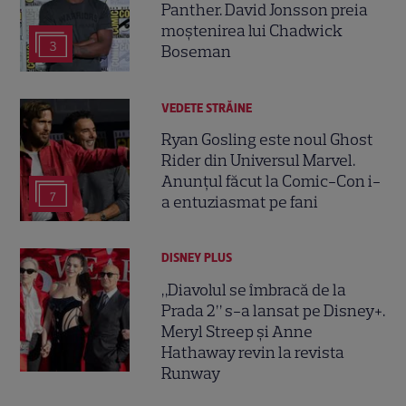
Panther. David Jonsson preia
moștenirea lui Chadwick
3
Boseman
VEDETE STRĂINE
Ryan Gosling este noul Ghost
Rider din Universul Marvel.
Anunțul făcut la Comic-Con i-
7
a entuziasmat pe fani
DISNEY PLUS
„Diavolul se îmbracă de la
Prada 2” s-a lansat pe Disney+.
Meryl Streep și Anne
Hathaway revin la revista
Runway