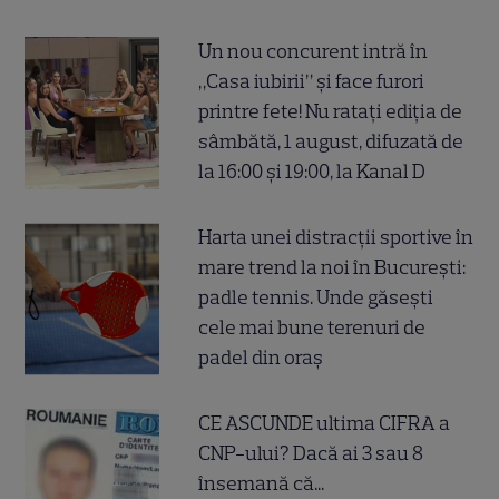
Un nou concurent intră în
„Casa iubirii” și face furori
printre fete! Nu ratați ediția de
sâmbătă, 1 august, difuzată de
la 16:00 și 19:00, la Kanal D
Harta unei distracții sportive în
mare trend la noi în București:
padle tennis. Unde găsești
cele mai bune terenuri de
padel din oraș
CE ASCUNDE ultima CIFRA a
CNP-ului? Dacă ai 3 sau 8
însemană că...