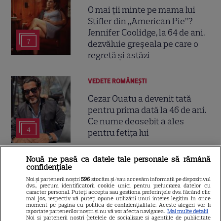
O mai ții minte pe mama lui
Stifler din „American Pie”?
Jennifer Coolidge, la 64 de ani,
7
dezvăluie greșeala pe care o
regretă și astăzi
VEDETE ROMÂNEŞTI
Cezar Ouatu a devenit tată
pentru prima dată la 46 de ani.
Ce nume deosebit a ales
4
pentru fetița lui
Nouă ne pasă ca datele tale personale să rămână
VEDETE STRĂINE
confidențiale
Jennifer Garner, ieșire rară la
Noi și partenerii noștri
596
stocăm și/sau accesăm informații pe dispozitivul
dvs., precum identificatorii cookie unici pentru prelucrarea datelor cu
prânz cu fiica ei, Violet. Cum au
caracter personal. Puteți accepta sau gestiona preferințele dvs. făcând clic
mai jos, respectiv vă puteți opune utilizării unui interes legitim în orice
fost surprinse cele două
moment pe pagina cu politica de confidențialitate. Aceste alegeri vor fi
raportate partenerilor noștri și nu vă vor afecta navigarea.
Mai multe detalii
Noi si partenerii nostri (retelele de socializare si agentiile de publicitate