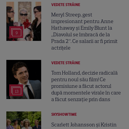
VEDETE STRĂINE
Meryl Streep, gest
impresionant pentru Anne
Hathaway și Emily Blunt la
9
„Diavolul se îmbracă de la
Prada 2”. Ce salarii ar fi primit
actrițele
VEDETE STRĂINE
Tom Holland, decizie radicală
pentru noul său film! Ce
promisiune a făcut actorul
13
după momentele virale în care
a făcut senzație prin dans
SKYSHOWTIME
Scarlett Johansson și Kristin