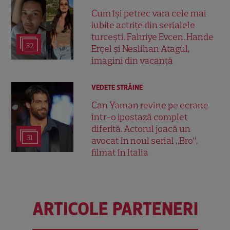
Cum își petrec vara cele mai
iubite actrițe din serialele
turcești. Fahriye Evcen, Hande
32
Erçel și Neslihan Atagül,
imagini din vacanță
VEDETE STRĂINE
Can Yaman revine pe ecrane
într-o ipostază complet
diferită. Actorul joacă un
31
avocat în noul serial „Bro”,
filmat în Italia
ARTICOLE PARTENERI