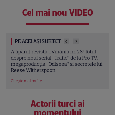
Cel mai nou VIDEO
PE ACELAȘI SUBIECT
ul
A apărut noul număr TVmania! Florin
A ap
TV,
Răducioiu aduce magia Mondialului pe
revi
 lui
coperta noii ediții
spun
Citește mai multe
Citeș
Actorii turci ai
momentului