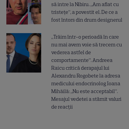
să intre la Nibiru. „Am aflat cu
tristețe”, a povestit el. De ce a
fost întors din drum designerul
„Trăim într-o perioadă în care
nu mai avem voie să trecem cu
vederea astfel de
comportamente”. Andreea
Raicu critică derapajul lui
Alexandru Rogobete la adresa
medicului endocrinolog Ioana
Mihăilă: „Nu este acceptabil”.
Mesajul vedetei a stârnit valuri
de reacții