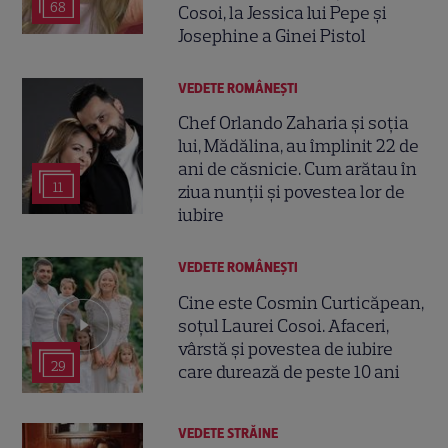
68
Cosoi, la Jessica lui Pepe și
Josephine a Ginei Pistol
VEDETE ROMÂNEŞTI
Chef Orlando Zaharia și soția
lui, Mădălina, au împlinit 22 de
ani de căsnicie. Cum arătau în
11
ziua nunții și povestea lor de
iubire
VEDETE ROMÂNEŞTI
Cine este Cosmin Curticăpean,
soțul Laurei Cosoi. Afaceri,
vârstă și povestea de iubire
29
care durează de peste 10 ani
VEDETE STRĂINE