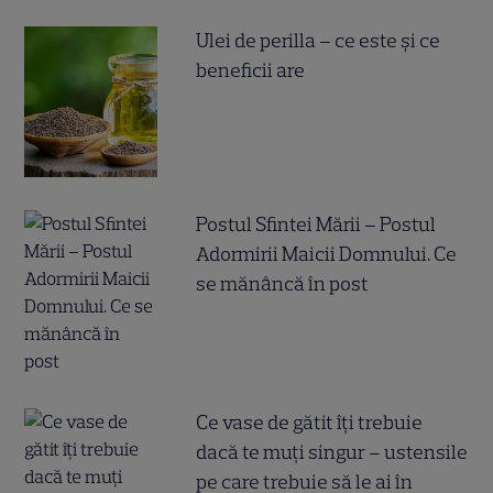
Ulei de perilla – ce este și ce
beneficii are
Postul Sfintei Mării – Postul
Adormirii Maicii Domnului. Ce
se mănâncă în post
Ce vase de gătit îți trebuie
dacă te muți singur – ustensile
pe care trebuie să le ai în