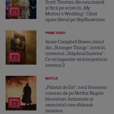
Scott Thomas, din nou mamă
și fiică pe ecran în „My
13
Mother's Wedding”. Când
apare filmul pe SkyShowtime
PRIME VIDEO
Jamie Campbell Bower, starul
din „Stranger Things”, intră în
universul „Stăpânul Inelelor”.
9
Ce rol legendar va interpreta în
sezonul 3
NETFLIX
„Palatul de Est”, noul fenomen
coreean de pe Netflix: Regele
blestemat, fantomele și
5
exorcistul care sfidează
moartea