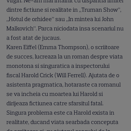
virgin. Ne-am mai intalnit cu disparitia limitei
dintre fictiune si realitate in „Truman Show”,
„Hotul de orhidee” sau „In mintea lui John
Malkovich”. Parca niciodata insa scenariul nu
a fost atat de jucaus.
Karen Eiffel (Emma Thompson), o scriitoare
de succes, lucreaza la un roman despre viata
monotona si singuratica a inspectorului
fiscal Harold Crick (Will Ferrell). Ajutata de o
asistenta pragmatica, hotaraste ca romanul
se va incheia cu moartea lui Harold si
dirijeaza fictiunea catre sfarsitul fatal.
Singura problema este ca Harold exista in
realitate, ducand viata searbada conceputa