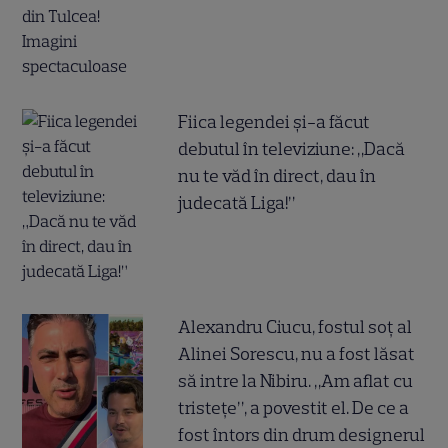
Fiica legendei și-a făcut
debutul în televiziune: „Dacă
nu te văd în direct, dau în
judecată Liga!”
Alexandru Ciucu, fostul soț al
Alinei Sorescu, nu a fost lăsat
să intre la Nibiru. „Am aflat cu
tristețe”, a povestit el. De ce a
fost întors din drum designerul