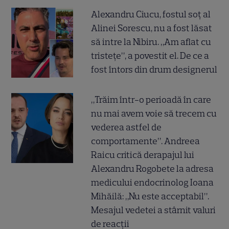
Alexandru Ciucu, fostul soț al
Alinei Sorescu, nu a fost lăsat
să intre la Nibiru. „Am aflat cu
tristețe”, a povestit el. De ce a
fost întors din drum designerul
„Trăim într-o perioadă în care
nu mai avem voie să trecem cu
vederea astfel de
comportamente”. Andreea
Raicu critică derapajul lui
Alexandru Rogobete la adresa
medicului endocrinolog Ioana
Mihăilă: „Nu este acceptabil”.
Mesajul vedetei a stârnit valuri
de reacții