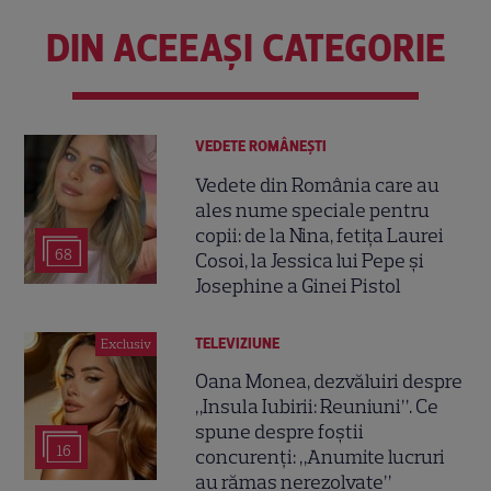
DIN ACEEAȘI CATEGORIE
VEDETE ROMÂNEŞTI
Vedete din România care au
ales nume speciale pentru
copii: de la Nina, fetița Laurei
68
Cosoi, la Jessica lui Pepe și
Josephine a Ginei Pistol
TELEVIZIUNE
Exclusiv
Oana Monea, dezvăluiri despre
„Insula Iubirii: Reuniuni”. Ce
spune despre foștii
16
concurenți: „Anumite lucruri
au rămas nerezolvate”