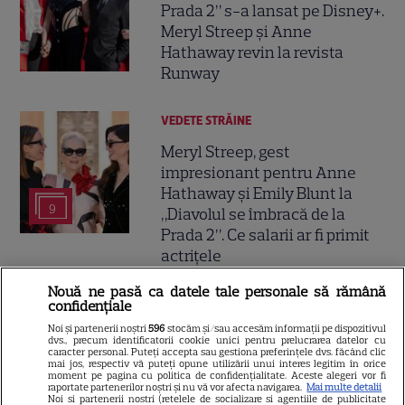
Prada 2” s-a lansat pe Disney+.
Meryl Streep și Anne
Hathaway revin la revista
Runway
VEDETE STRĂINE
Meryl Streep, gest
impresionant pentru Anne
Hathaway și Emily Blunt la
9
„Diavolul se îmbracă de la
Prada 2”. Ce salarii ar fi primit
actrițele
Nouă ne pasă ca datele tale personale să rămână
VEDETE STRĂINE
confidențiale
Noi și partenerii noștri
596
stocăm și/sau accesăm informații pe dispozitivul
Tom Holland, decizie radicală
dvs., precum identificatorii cookie unici pentru prelucrarea datelor cu
caracter personal. Puteți accepta sau gestiona preferințele dvs. făcând clic
pentru noul său film! Ce
mai jos, respectiv vă puteți opune utilizării unui interes legitim în orice
promisiune a făcut actorul
moment pe pagina cu politica de confidențialitate. Aceste alegeri vor fi
raportate partenerilor noștri și nu vă vor afecta navigarea.
Mai multe detalii
13
după momentele virale în care
Noi si partenerii nostri (retelele de socializare si agentiile de publicitate