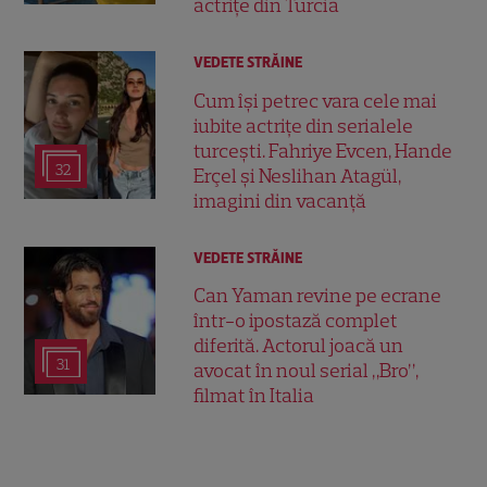
actrițe din Turcia
VEDETE STRĂINE
Cum își petrec vara cele mai
iubite actrițe din serialele
turcești. Fahriye Evcen, Hande
32
Erçel și Neslihan Atagül,
imagini din vacanță
VEDETE STRĂINE
Can Yaman revine pe ecrane
într-o ipostază complet
diferită. Actorul joacă un
31
avocat în noul serial „Bro”,
filmat în Italia