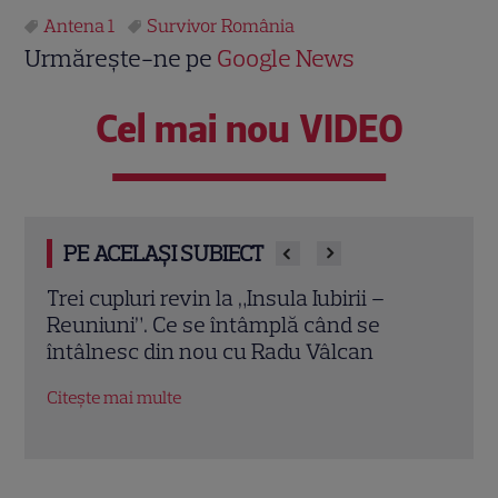
Antena 1
Survivor România
Urmărește-ne pe
Google News
Cel mai nou VIDEO
PE ACELAȘI SUBIECT
Cheloo, declarație neașteptată înainte
Echip
de Asia Express: „Cred că e singura
Ce p
chestie la care m-am gândit”
conc
Citește mai multe
Citeș