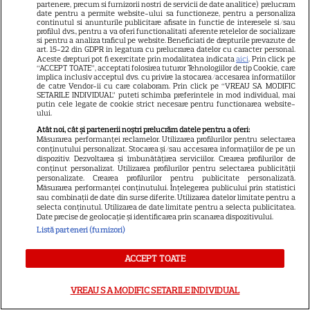
partenere, precum si furnizorii nostri de servicii de date analitice) prelucram
a făcut senzație prin dans
date pentru a permite website-ului sa functioneze, pentru a personaliza
continutul si anunturile publicitare afisate in functie de interesele si/sau
profilul dvs., pentru a va oferi functionalitati aferente retelelor de socializare
si pentru a analiza traficul pe website. Beneficiati de drepturile prevazute de
SKYSHOWTIME
art. 15-22 din GDPR in legatura cu prelucrarea datelor cu caracter personal.
Aceste drepturi pot fi exercitate prin modalitatea indicata
aici
. Prin click pe
Scarlett Johansson și Kristin
“ACCEPT TOATE”, acceptati folosirea tuturor Tehnologiilor de tip Cookie, care
implica inclusiv acceptul dvs. cu privire la stocarea/accesarea informatiilor
Scott Thomas, din nou mamă
de catre Vendor-ii cu care colaboram. Prin click pe “VREAU SA MODIFIC
SETARILE INDIVIDUAL” puteti schimba preferintele in mod individual, mai
și fiică pe ecran în „My
putin cele legate de cookie strict necesare pentru functionarea website-
ului.
13
Mother's Wedding”. Când
Atât noi, cât și partenerii noștri prelucrăm datele pentru a oferi:
apare filmul pe SkyShowtime
Măsurarea performanței reclamelor. Utilizarea profilurilor pentru selectarea
conținutului personalizat. Stocarea și/sau accesarea informațiilor de pe un
dispozitiv. Dezvoltarea și îmbunătățirea serviciilor. Crearea profilurilor de
conținut personalizat. Utilizarea profilurilor pentru selectarea publicității
PRIME VIDEO
personalizate. Crearea profilurilor pentru publicitate personalizată.
Măsurarea performanței conținutului. Înțelegerea publicului prin statistici
Jamie Campbell Bower, starul
sau combinații de date din surse diferite. Utilizarea datelor limitate pentru a
selecta conținutul. Utilizarea de date limitate pentru a selecta publicitatea.
din „Stranger Things”, intră în
Date precise de geolocație și identificarea prin scanarea dispozitivului.
universul „Stăpânul Inelelor”.
Listă parteneri (furnizori)
9
Ce rol legendar va interpreta în
sezonul 3
ACCEPT TOATE
VREAU SA MODIFIC SETARILE INDIVIDUAL
NETFLIX