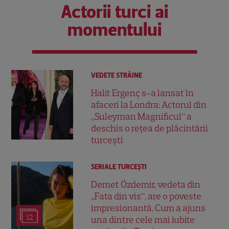
Actorii turci ai
momentului
VEDETE STRĂINE
Halit Ergenç s-a lansat în
afaceri la Londra: Actorul din
„Suleyman Magnificul” a
deschis o rețea de plăcintării
turcești
SERIALE TURCEŞTI
Demet Özdemir, vedeta din
„Fata din vis”, are o poveste
impresionantă. Cum a ajuns
12
una dintre cele mai iubite