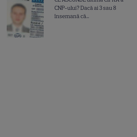
CNP-ului? Dacă ai 3 sau 8
însemană că...