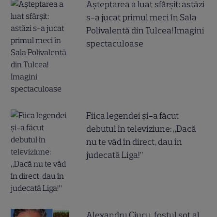
Așteptarea a luat sfârșit: astăzi
s-a jucat primul meci în Sala
Polivalentă din Tulcea! Imagini
spectaculoase
Fiica legendei și-a făcut
debutul în televiziune: „Dacă
nu te văd în direct, dau în
judecată Liga!”
Alexandru Ciucu, fostul soț al