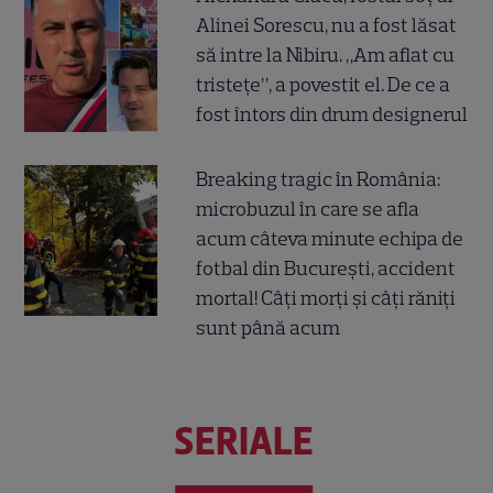
Alinei Sorescu, nu a fost lăsat
să intre la Nibiru. „Am aflat cu
tristețe”, a povestit el. De ce a
fost întors din drum designerul
Breaking tragic în România:
microbuzul în care se afla
acum câteva minute echipa de
fotbal din București, accident
mortal! Câți morți și câți răniți
sunt până acum
SERIALE