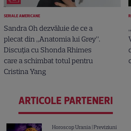
SERIALE AMERICANE
R
Sandra Oh dezvăluie de ce a
plecat din „Anatomia lui Grey”.
Discuția cu Shonda Rhimes
care a schimbat totul pentru
Cristina Yang
ARTICOLE PARTENERI
Horoscop Urania | Previziuni