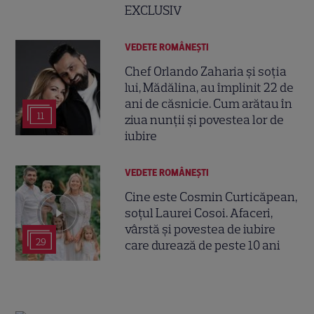
EXCLUSIV
VEDETE ROMÂNEŞTI
Chef Orlando Zaharia și soția
lui, Mădălina, au împlinit 22 de
ani de căsnicie. Cum arătau în
11
ziua nunții și povestea lor de
iubire
VEDETE ROMÂNEŞTI
Cine este Cosmin Curticăpean,
soțul Laurei Cosoi. Afaceri,
vârstă și povestea de iubire
29
care durează de peste 10 ani