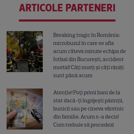
ARTICOLE PARTENERI
Breaking tragic în România:
microbuzul în care se afla
acum câteva minute echipa de
fotbal din București, accident
mortal! Câți morți și câți răniți
sunt până acum
Atenție! Poți primi bani de la
stat dacă-ți îngrijești părinții,
bunicii sau pe cineva vârstnic
din familie. Acum s-a decis!
Cum trebuie să procedezi