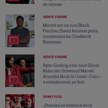
de minute
VEDETE STRĂINE
Marvel are un nou Black
Panther. David Jonsson preia
moștenirea lui Chadwick
3
Boseman
VEDETE STRĂINE
Ryan Gosling este noul Ghost
Rider din Universul Marvel.
Anunțul făcut la Comic-Con i-
7
a entuziasmat pe fani
DISNEY PLUS
„Diavolul se îmbracă de la