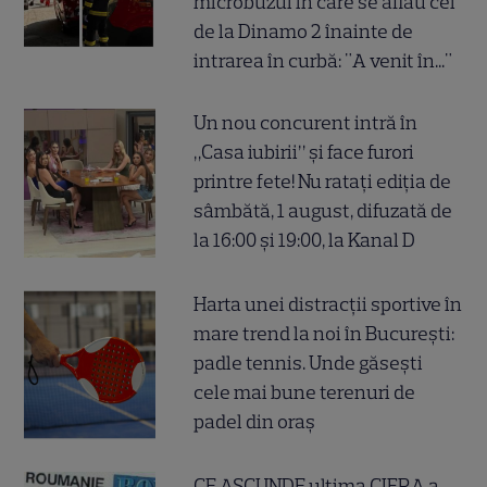
microbuzul în care se aflau cei
de la Dinamo 2 înainte de
intrarea în curbă: "A venit în..."
Un nou concurent intră în
„Casa iubirii” și face furori
printre fete! Nu ratați ediția de
sâmbătă, 1 august, difuzată de
la 16:00 și 19:00, la Kanal D
Harta unei distracții sportive în
mare trend la noi în București:
padle tennis. Unde găsești
cele mai bune terenuri de
padel din oraș
CE ASCUNDE ultima CIFRA a