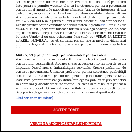
partenere, precum si furnizorii nostri de servicii de date analitice) prelucram
date pentru a permite website-ului sa functioneze, pentru a personaliza
continutul si anunturile publicitare afisate in functie de interesele si/sau
profilul dvs., pentru a va oferi functionalitati aferente retelelor de socializare
si pentru a analiza traficul pe website. Beneficiati de drepturile prevazute de
art. 15-22 din GDPR in legatura cu prelucrarea datelor cu caracter personal.
Aceste drepturi pot fi exercitate prin modalitatea indicata
aici
. Prin click pe
“ACCEPT TOATE”, acceptati folosirea tuturor Tehnologiilor de tip Cookie, care
implica inclusiv acceptul dvs. cu privire la stocarea/accesarea informatiilor
de catre Vendor-ii cu care colaboram. Prin click pe “VREAU SA MODIFIC
SETARILE INDIVIDUAL” puteti schimba preferintele in mod individual, mai
putin cele legate de cookie strict necesare pentru functionarea website-
ului.
Atât noi, cât și partenerii noștri prelucrăm datele pentru a oferi:
Măsurarea performanței reclamelor. Utilizarea profilurilor pentru selectarea
conținutului personalizat. Stocarea și/sau accesarea informațiilor de pe un
dispozitiv. Dezvoltarea și îmbunătățirea serviciilor. Crearea profilurilor de
Citește și:
conținut personalizat. Utilizarea profilurilor pentru selectarea publicității
personalizate. Crearea profilurilor pentru publicitate personalizată.
Măsurarea performanței conținutului. Înțelegerea publicului prin statistici
sau combinații de date din surse diferite. Utilizarea datelor limitate pentru a
Dani Oțil, moment emoționant la
selecta conținutul. Utilizarea de date limitate pentru a selecta publicitatea.
Date precise de geolocație și identificarea prin scanarea dispozitivului.
nunta colegului și prietenului Răzvan
Listă parteneri (furnizori)
Simion. Ce discurs a ținut
ACCEPT TOATE
prezentatorul
VREAU SA MODIFIC SETARILE INDIVIDUAL
Daliana Răducan și Răzvan Simion s-