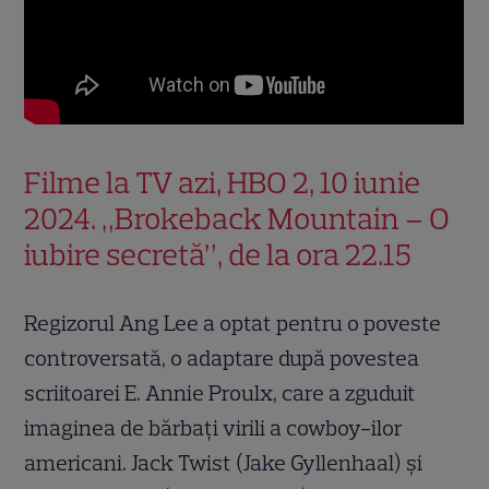
Filme la TV azi, HBO 2, 10 iunie
2024. „Brokeback Mountain – O
iubire secretă”, de la ora 22.15
Regizorul Ang Lee a optat pentru o poveste
controversată, o adaptare după povestea
scriitoarei E. Annie Proulx, care a zguduit
imaginea de bărbați virili a cowboy-ilor
americani. Jack Twist (Jake Gyllenhaal) și