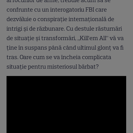
al focurilor de arme, trebuie acum să se
confrunte cu un interogatoriu FBI care
dezvăluie o conspiraţie internaţională de
intrigi şi de răzbunare. Cu destule răsturnări
de situaţie şi transformări, „Kill’em All” vă va
ţine în suspans până când ultimul glonţ va fi
tras. Oare cum se va încheia complicata
situaţie pentru misteriosul bărbat?