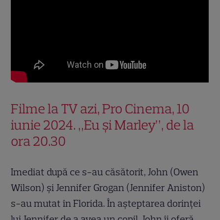
Filme la TV azi, Pro Cinema, 10
iunie 2024. „Eu și Marley”, de la
ora 20.30
Imediat după ce s-au căsătorit, John (Owen
Wilson) şi Jennifer Grogan (Jennifer Aniston)
s-au mutat în Florida. În aşteptarea dorinţei
lui Jennifer de a avea un copil, John îi oferă