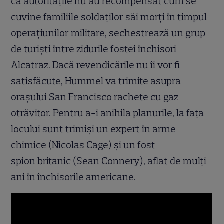
că autorităţile nu au recompensat cum se
cuvine familiile soldaţilor săi morţi în timpul
operaţiunilor militare, sechestrează un grup
de turişti între zidurile fostei închisori
Alcatraz. Dacă revendicările nu îi vor fi
satisfăcute, Hummel va trimite asupra
oraşului San Francisco rachete cu gaz
otrăvitor. Pentru a-i anihila planurile, la faţa
locului sunt trimişi un expert în arme
chimice (Nicolas Cage) şi un fost
spion britanic (Sean Connery), aflat de mulţi
ani în închisorile americane.