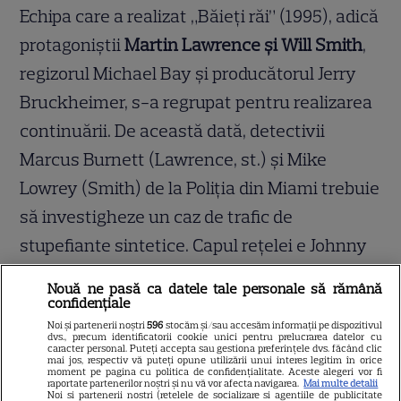
Echipa care a realizat „Băieți răi” (1995), adică
protagoniștii
Martin Lawrence și Will Smith
,
regizorul Michael Bay și producătorul Jerry
Bruckheimer, s-a regrupat pentru realizarea
continuării. De această dată, detectivii
Marcus Burnett (Lawrence, st.) și Mike
Lowrey (Smith) de la Poliția din Miami trebuie
să investigheze un caz de trafic de
stupefiante sintetice. Capul rețelei e Johnny
Tapia (
Jordi Molla
). În rolul surorii lui
Nouă ne pasă ca datele tale personale să rămână
Marcus,
Gabrielle Union
.
confidențiale
Noi și partenerii noștri
596
stocăm și/sau accesăm informații pe dispozitivul
dvs., precum identificatorii cookie unici pentru prelucrarea datelor cu
caracter personal. Puteți accepta sau gestiona preferințele dvs. făcând clic
mai jos, respectiv vă puteți opune utilizării unui interes legitim în orice
moment pe pagina cu politica de confidențialitate. Aceste alegeri vor fi
raportate partenerilor noștri și nu vă vor afecta navigarea.
Mai multe detalii
Noi si partenerii nostri (retelele de socializare si agentiile de publicitate