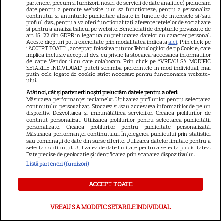
partenere, precum si furnizorii nostri de servicii de date analitice) prelucram
date pentru a permite website-ului sa functioneze, pentru a personaliza
continutul si anunturile publicitare afisate in functie de interesele si/sau
VEDETE STRĂINE
profilul dvs., pentru a va oferi functionalitati aferente retelelor de socializare
si pentru a analiza traficul pe website. Beneficiati de drepturile prevazute de
art. 15-22 din GDPR in legatura cu prelucrarea datelor cu caracter personal.
Primele imagini de la nunta
Aceste drepturi pot fi exercitate prin modalitatea indicata
aici
. Prin click pe
“ACCEPT TOATE”, acceptati folosirea tuturor Tehnologiilor de tip Cookie, care
Damlei Sönmez. Actrița din
implica inclusiv acceptul dvs. cu privire la stocarea/accesarea informatiilor
„Legea familiei” s-a căsătorit
de catre Vendor-ii cu care colaboram. Prin click pe “VREAU SA MODIFIC
SETARILE INDIVIDUAL” puteti schimba preferintele in mod individual, mai
13
într-o ceremonie discretă la
putin cele legate de cookie strict necesare pentru functionarea website-
ului.
Istanbul
Atât noi, cât și partenerii noștri prelucrăm datele pentru a oferi:
Măsurarea performanței reclamelor. Utilizarea profilurilor pentru selectarea
conținutului personalizat. Stocarea și/sau accesarea informațiilor de pe un
dispozitiv. Dezvoltarea și îmbunătățirea serviciilor. Crearea profilurilor de
conținut personalizat. Utilizarea profilurilor pentru selectarea publicității
personalizate. Crearea profilurilor pentru publicitate personalizată.
ARTICOLE PARTENERI
Măsurarea performanței conținutului. Înțelegerea publicului prin statistici
sau combinații de date din surse diferite. Utilizarea datelor limitate pentru a
selecta conținutul. Utilizarea de date limitate pentru a selecta publicitatea.
Date precise de geolocație și identificarea prin scanarea dispozitivului.
Listă parteneri (furnizori)
Tragedia înfiorătoare a
ACCEPT TOATE
momentului în România!
VREAU SA MODIFIC SETARILE INDIVIDUAL
Artista noastră și-a luat Adio