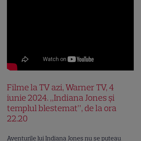
Filme la TV azi, Warner TV, 4
iunie 2024. „Indiana Jones și
templul blestemat”, de la ora
22.20
Aventurile lui Indiana Jones nu se puteau