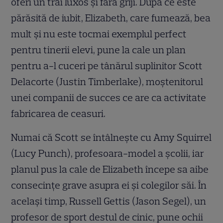
oferi un trai luxos şi fără griji. După ce este
părăsită de iubit, Elizabeth, care fumează, bea
mult şi nu este tocmai exemplul perfect
pentru tinerii elevi, pune la cale un plan
pentru a-l cuceri pe tânărul suplinitor Scott
Delacorte (Justin Timberlake), moştenitorul
unei companii de succes ce are ca activitate
fabricarea de ceasuri.
Numai că Scott se întâlneşte cu Amy Squirrel
(Lucy Punch), profesoara-model a şcolii, iar
planul pus la cale de Elizabeth începe sa aibe
consecinţe grave asupra ei şi colegilor săi. În
acelaşi timp, Russell Gettis (Jason Segel), un
profesor de sport destul de cinic, pune ochii