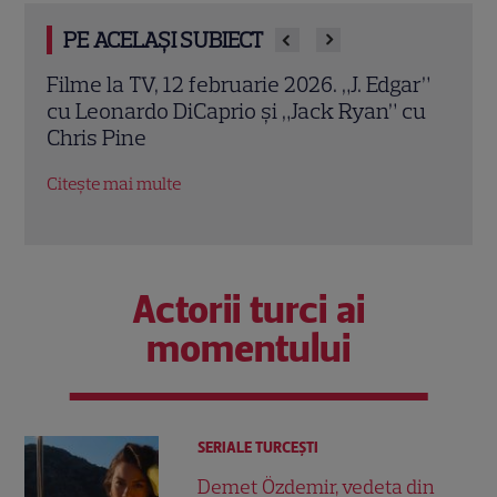
PE ACELAȘI SUBIECT
Filme la TV, 12 februarie 2026. „J. Edgar”
I Wa
ă a
cu Leonardo DiCaprio și „Jack Ryan” cu
Port
Chris Pine
Hous
pers
Citește mai multe
Citeș
Actorii turci ai
momentului
SERIALE TURCEŞTI
Demet Özdemir, vedeta din