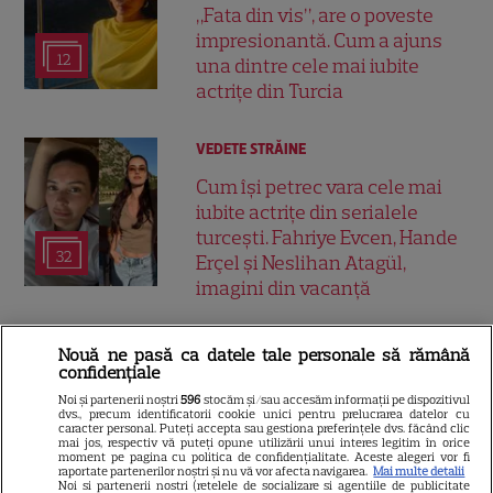
„Fata din vis”, are o poveste
impresionantă. Cum a ajuns
12
una dintre cele mai iubite
actrițe din Turcia
VEDETE STRĂINE
Cum își petrec vara cele mai
iubite actrițe din serialele
turcești. Fahriye Evcen, Hande
32
Erçel și Neslihan Atagül,
imagini din vacanță
VEDETE STRĂINE
Nouă ne pasă ca datele tale personale să rămână
confidențiale
Can Yaman revine pe ecrane
Noi și partenerii noștri
596
stocăm și/sau accesăm informații pe dispozitivul
într-o ipostază complet
dvs., precum identificatorii cookie unici pentru prelucrarea datelor cu
caracter personal. Puteți accepta sau gestiona preferințele dvs. făcând clic
diferită. Actorul joacă un
mai jos, respectiv vă puteți opune utilizării unui interes legitim în orice
31
avocat în noul serial „Bro”,
moment pe pagina cu politica de confidențialitate. Aceste alegeri vor fi
raportate partenerilor noștri și nu vă vor afecta navigarea.
Mai multe detalii
filmat în Italia
Noi si partenerii nostri (retelele de socializare si agentiile de publicitate