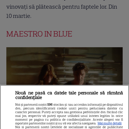
vinovați să plătească pentru faptele lor. Din
10 martie.
MAESTRO IN BLUE
Nouă ne pasă ca datele tale personale să rămână
confidențiale
Noi și partenerii noștri
596
stocăm și/sau accesăm informații pe dispozitivul
dvs., precum identificatorii cookie unici pentru prelucrarea datelor cu
caracter personal. Puteți accepta sau gestiona preferințele dvs. făcând clic
mai jos, respectiv vă puteți opune utilizării unui interes legitim în orice
moment pe pagina cu politica de confidențialitate. Aceste alegeri vor fi
Un muzician organizează un festival pe o
raportate partenerilor noștri și nu vă vor afecta navigarea.
Mai multe detalii
Noi si partenerii nostri (retelele de socializare si agentiile de publicitate