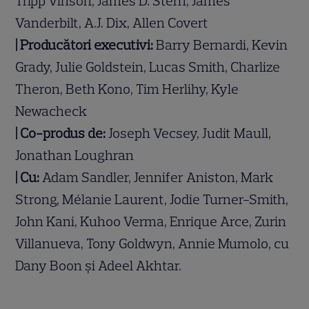
Tripp Vinson, James D. Stern, James
Vanderbilt, A.J. Dix, Allen Covert
| Producători executivi:
Barry Bernardi, Kevin
Grady, Julie Goldstein, Lucas Smith, Charlize
Theron, Beth Kono, Tim Herlihy, Kyle
Newacheck
| Co-produs de:
Joseph Vecsey, Judit Maull,
Jonathan Loughran
| Cu:
Adam Sandler, Jennifer Aniston, Mark
Strong, Mélanie Laurent, Jodie Turner-Smith,
John Kani, Kuhoo Verma, Enrique Arce, Zurin
Villanueva, Tony Goldwyn, Annie Mumolo, cu
Dany Boon și Adeel Akhtar.