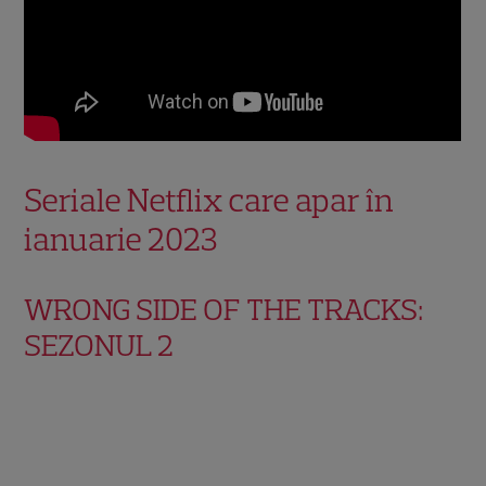
Seriale Netflix care apar în
ianuarie 2023
WRONG SIDE OF THE TRACKS:
SEZONUL 2