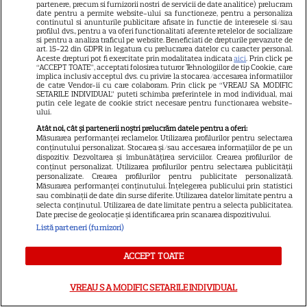
insulă superbă, unde începe o relație
partenere, precum si furnizorii nostri de servicii de date analitice) prelucram
date pentru a permite website-ului sa functioneze, pentru a personaliza
continutul si anunturile publicitare afisate in functie de interesele si/sau
romantică neașteptată și se trezește prins în
profilul dvs., pentru a va oferi functionalitati aferente retelelor de socializare
si pentru a analiza traficul pe website. Beneficiati de drepturile prevazute de
problemele altora. Din 17 martie.
art. 15-22 din GDPR in legatura cu prelucrarea datelor cu caracter personal.
Aceste drepturi pot fi exercitate prin modalitatea indicata
aici
. Prin click pe
“ACCEPT TOATE”, acceptati folosirea tuturor Tehnologiilor de tip Cookie, care
implica inclusiv acceptul dvs. cu privire la stocarea/accesarea informatiilor
SKY HIGH: SERIALUL
de catre Vendor-ii cu care colaboram. Prin click pe “VREAU SA MODIFIC
SETARILE INDIVIDUAL” puteti schimba preferintele in mod individual, mai
putin cele legate de cookie strict necesare pentru functionarea website-
ului.
Atât noi, cât și partenerii noștri prelucrăm datele pentru a oferi:
Măsurarea performanței reclamelor. Utilizarea profilurilor pentru selectarea
conținutului personalizat. Stocarea și/sau accesarea informațiilor de pe un
dispozitiv. Dezvoltarea și îmbunătățirea serviciilor. Crearea profilurilor de
conținut personalizat. Utilizarea profilurilor pentru selectarea publicității
personalizate. Crearea profilurilor pentru publicitate personalizată.
Măsurarea performanței conținutului. Înțelegerea publicului prin statistici
sau combinații de date din surse diferite. Utilizarea datelor limitate pentru a
selecta conținutul. Utilizarea de date limitate pentru a selecta publicitatea.
Date precise de geolocație și identificarea prin scanarea dispozitivului.
Listă parteneri (furnizori)
ACCEPT TOATE
VREAU SA MODIFIC SETARILE INDIVIDUAL
La moartea soțului, Sole decide că cel mai