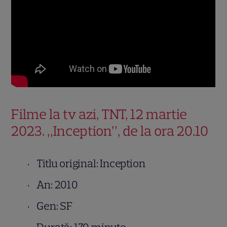
Filme la tv azi, TNT, 12 martie
2023. „Inception”, de la ora 20.10
Titlu original: Inception
An: 2010
Gen: SF