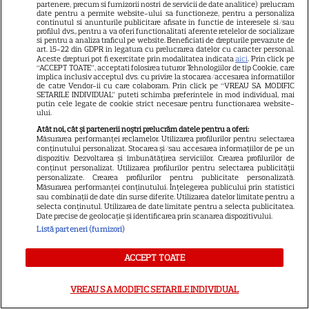
partenere, precum si furnizorii nostri de servicii de date analitice) prelucram
date pentru a permite website-ului sa functioneze, pentru a personaliza
continutul si anunturile publicitare afisate in functie de interesele si/sau
Actorii turci ai
profilul dvs., pentru a va oferi functionalitati aferente retelelor de socializare
si pentru a analiza traficul pe website. Beneficiati de drepturile prevazute de
art. 15-22 din GDPR in legatura cu prelucrarea datelor cu caracter personal.
momentului
Aceste drepturi pot fi exercitate prin modalitatea indicata
aici
. Prin click pe
“ACCEPT TOATE”, acceptati folosirea tuturor Tehnologiilor de tip Cookie, care
implica inclusiv acceptul dvs. cu privire la stocarea/accesarea informatiilor
de catre Vendor-ii cu care colaboram. Prin click pe “VREAU SA MODIFIC
SETARILE INDIVIDUAL” puteti schimba preferintele in mod individual, mai
putin cele legate de cookie strict necesare pentru functionarea website-
ului.
VEDETE STRĂINE
Atât noi, cât și partenerii noștri prelucrăm datele pentru a oferi:
Măsurarea performanței reclamelor. Utilizarea profilurilor pentru selectarea
Halit Ergenç s-a lansat în
conținutului personalizat. Stocarea și/sau accesarea informațiilor de pe un
dispozitiv. Dezvoltarea și îmbunătățirea serviciilor. Crearea profilurilor de
afaceri la Londra: Actorul din
conținut personalizat. Utilizarea profilurilor pentru selectarea publicității
„Suleyman Magnificul” a
personalizate. Crearea profilurilor pentru publicitate personalizată.
Măsurarea performanței conținutului. Înțelegerea publicului prin statistici
deschis o rețea de plăcintării
sau combinații de date din surse diferite. Utilizarea datelor limitate pentru a
selecta conținutul. Utilizarea de date limitate pentru a selecta publicitatea.
turcești
Date precise de geolocație și identificarea prin scanarea dispozitivului.
Listă parteneri (furnizori)
SERIALE TURCEŞTI
ACCEPT TOATE
Demet Özdemir, vedeta din
„Fata din vis”, are o poveste
VREAU SA MODIFIC SETARILE INDIVIDUAL
impresionantă. Cum a ajuns