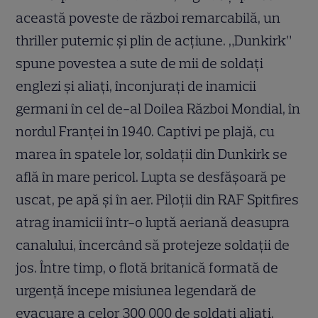
această poveste de război remarcabilă, un
thriller puternic şi plin de acţiune. „Dunkirk”
spune povestea a sute de mii de soldaţi
englezi şi aliaţi, înconjuraţi de inamicii
germani în cel de-al Doilea Război Mondial, în
nordul Franţei în 1940. Captivi pe plajă, cu
marea în spatele lor, soldaţii din Dunkirk se
află în mare pericol. Lupta se desfăşoară pe
uscat, pe apă şi în aer. Piloţii din RAF Spitfires
atrag inamicii într-o luptă aeriană deasupra
canalului, încercând să protejeze soldaţii de
jos. Între timp, o flotă britanică formată de
urgenţă începe misiunea legendară de
evacuare a celor 300 000 de soldaţi aliaţi.