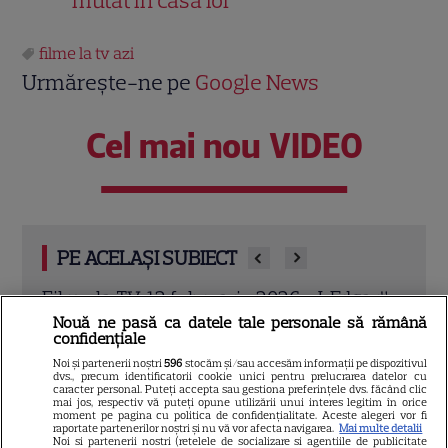
mutat în casa lor
filme la tv azi
Urmărește-ne pe
Google News
Cel mai nou VIDEO
PE ACELAȘI SUBIECT
Filme la TV, 12 februarie 2026. „J. Edgar”
I Wa
ă a
cu Leonardo DiCaprio și „Jack Ryan” cu
Port
Nouă ne pasă ca datele tale personale să rămână
confidențiale
Chris Pine
Hous
Noi și partenerii noștri
596
stocăm și/sau accesăm informații pe dispozitivul
pers
dvs., precum identificatorii cookie unici pentru prelucrarea datelor cu
Citește mai multe
caracter personal. Puteți accepta sau gestiona preferințele dvs. făcând clic
mai jos, respectiv vă puteți opune utilizării unui interes legitim în orice
Citeș
moment pe pagina cu politica de confidențialitate. Aceste alegeri vor fi
raportate partenerilor noștri și nu vă vor afecta navigarea.
Mai multe detalii
Noi si partenerii nostri (retelele de socializare si agentiile de publicitate