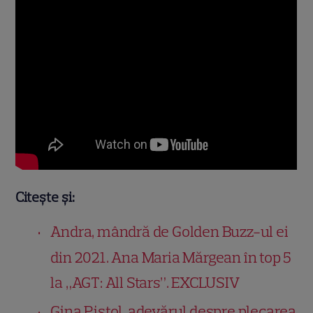
Citește și:
Andra, mândră de Golden Buzz-ul ei
din 2021. Ana Maria Mărgean în top 5
la „AGT: All Stars”. EXCLUSIV
Gina Pistol, adevărul despre plecarea