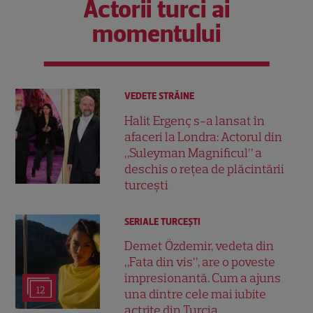
Actorii turci ai
momentului
VEDETE STRĂINE
Halit Ergenç s-a lansat în
afaceri la Londra: Actorul din
„Suleyman Magnificul” a
deschis o rețea de plăcintării
turcești
SERIALE TURCEŞTI
Demet Özdemir, vedeta din
„Fata din vis”, are o poveste
impresionantă. Cum a ajuns
12
una dintre cele mai iubite
actrițe din Turcia