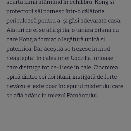
soarta lumii atârnând în echilibru. Kong şi
protectorii săi pornesc într-o călătorie
periculoasă pentru a-şi găsi adevărata casă.
Alături de ei se află şi Jia, o tânără orfană cu
care Kong a format o legătură unică şi
puternică. Dar aceştia se trezesc în mod
neaşteptat în calea unei Godzilla furioase
care distruge tot ce-i iese în cale. Ciocnirea
epică dintre cei doi titani, instigată de forţe
nevăzute, este doar începutul misterului care
se află adânc în miezul Pământului.