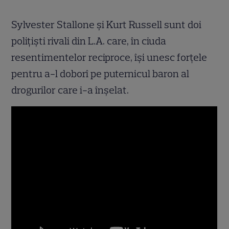
Sylvester Stallone şi Kurt Russell sunt doi
poliţişti rivali din L.A. care, în ciuda
resentimentelor reciproce, îşi unesc forţele
pentru a-l doborî pe puternicul baron al
drogurilor care i-a înşelat.