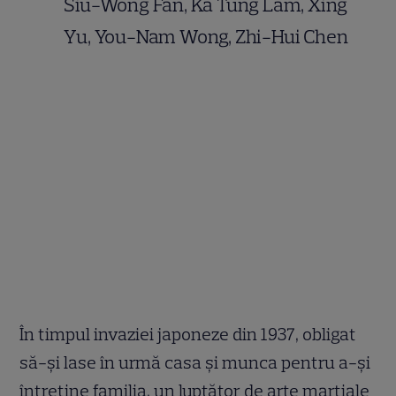
Siu-Wong Fan, Ka Tung Lam, Xing
Yu, You-Nam Wong, Zhi-Hui Chen
În timpul invaziei japoneze din 1937, obligat
să-şi lase în urmă casa şi munca pentru a-şi
întreţine familia, un luptător de arte marţiale