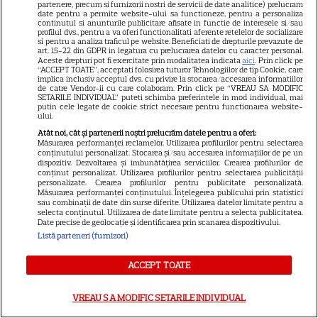
partenere, precum si furnizorii nostri de servicii de date analitice) prelucram
date pentru a permite website-ului sa functioneze, pentru a personaliza
continutul si anunturile publicitare afisate in functie de interesele si/sau
Alexandru Ciucu, fostul soț al
profilul dvs., pentru a va oferi functionalitati aferente retelelor de socializare
si pentru a analiza traficul pe website. Beneficiati de drepturile prevazute de
Alinei Sorescu, nu a fost lăsat
art. 15-22 din GDPR in legatura cu prelucrarea datelor cu caracter personal.
Aceste drepturi pot fi exercitate prin modalitatea indicata
aici
. Prin click pe
să intre la Nibiru. „Am aflat cu
“ACCEPT TOATE”, acceptati folosirea tuturor Tehnologiilor de tip Cookie, care
implica inclusiv acceptul dvs. cu privire la stocarea/accesarea informatiilor
tristețe”, a povestit el. De ce a
de catre Vendor-ii cu care colaboram. Prin click pe “VREAU SA MODIFIC
SETARILE INDIVIDUAL” puteti schimba preferintele in mod individual, mai
fost întors din drum designerul
putin cele legate de cookie strict necesare pentru functionarea website-
ului.
Atât noi, cât și partenerii noștri prelucrăm datele pentru a oferi:
Măsurarea performanței reclamelor. Utilizarea profilurilor pentru selectarea
Lumea, dacă vrea să vadă ce
conținutului personalizat. Stocarea și/sau accesarea informațiilor de pe un
dispozitiv. Dezvoltarea și îmbunătățirea serviciilor. Crearea profilurilor de
înseamnă să fii prost, se uită la
conținut personalizat. Utilizarea profilurilor pentru selectarea publicității
personalizate. Crearea profilurilor pentru publicitate personalizată.
România”. Traian Băsescu,
Măsurarea performanței conținutului. Înțelegerea publicului prin statistici
sau combinații de date din surse diferite. Utilizarea datelor limitate pentru a
reacție dură despre criza
selecta conținutul. Utilizarea de date limitate pentru a selecta publicitatea.
Date precise de geolocație și identificarea prin scanarea dispozitivului.
energetică. Fostul președinte a
Listă parteneri (furnizori)
spus clar a cui e vina pentru
situația în care a ajuns țara
ACCEPT TOATE
noastră în prezent
VREAU SA MODIFIC SETARILE INDIVIDUAL