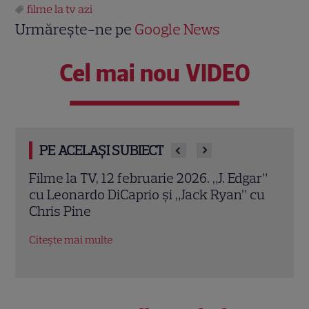
filme la tv azi
Urmărește-ne pe
Google News
Cel mai nou VIDEO
PE ACELAȘI SUBIECT
Filme la TV, 12 februarie 2026. „J. Edgar”
I Wa
ă a
cu Leonardo DiCaprio și „Jack Ryan” cu
Port
Chris Pine
Hous
pers
Citește mai multe
Citeș