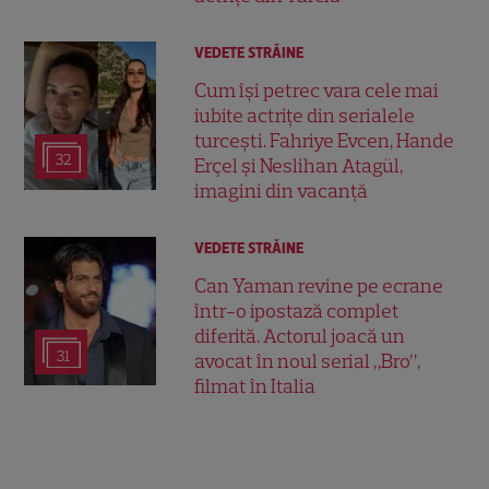
VEDETE STRĂINE
Cum își petrec vara cele mai
iubite actrițe din serialele
turcești. Fahriye Evcen, Hande
32
Erçel și Neslihan Atagül,
imagini din vacanță
VEDETE STRĂINE
Can Yaman revine pe ecrane
într-o ipostază complet
diferită. Actorul joacă un
31
avocat în noul serial „Bro”,
filmat în Italia