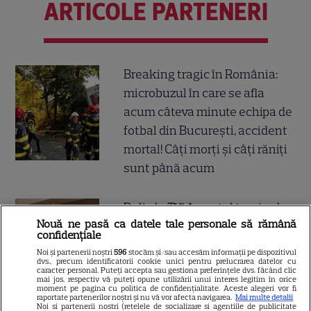
ARTICOLE PARTENERI
Breaking tragic în România:
microbuzul în care se afla
acum câteva minute echipa de
fotbal din București, accident
mortal! Câți morți și câți răniți
sunt până acum
Doliu la TV! Anunțul tragic al
Nouă ne pasă ca datele tale personale să rămână
dimineții a venit acum și
confidențiale
frânge inimi! A murit subit
Noi și partenerii noștri
596
stocăm și/sau accesăm informații pe dispozitivul
dvs., precum identificatorii cookie unici pentru prelucrarea datelor cu
prezentatoarea TV care ani de
caracter personal. Puteți accepta sau gestiona preferințele dvs. făcând clic
mai jos, respectiv vă puteți opune utilizării unui interes legitim în orice
zile ne-a adus știri de pe
moment pe pagina cu politica de confidențialitate. Aceste alegeri vor fi
raportate partenerilor noștri și nu vă vor afecta navigarea.
Mai multe detalii
Litoral
Noi si partenerii nostri (retelele de socializare si agentiile de publicitate