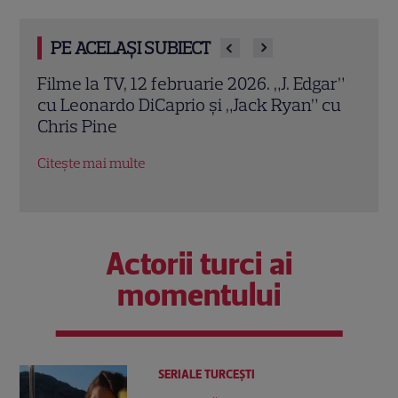
PE ACELAȘI SUBIECT
Filme la TV, 12 februarie 2026. „J. Edgar”
I Wa
 a
cu Leonardo DiCaprio și „Jack Ryan” cu
Portr
Chris Pine
Houst
pers
Citește mai multe
Citeșt
Actorii turci ai
momentului
SERIALE TURCEŞTI