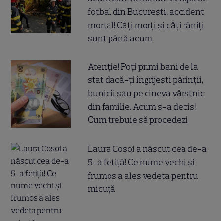
fotbal din București, accident
mortal! Câți morți și câți răniți
sunt până acum
Atenție! Poți primi bani de la
stat dacă-ți îngrijești părinții,
bunicii sau pe cineva vârstnic
din familie. Acum s-a decis!
Cum trebuie să procedezi
Laura Cosoi a născut cea de-a
5-a fetiță! Ce nume vechi și
frumos a ales vedeta pentru
micuță