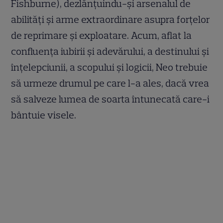
Fishburne), dezlănţuindu-şi arsenalul de
abilităţi şi arme extraordinare asupra forţelor
de reprimare şi exploatare. Acum, aflat la
confluenţa iubirii şi adevărului, a destinului şi
înţelepciunii, a scopului şi logicii, Neo trebuie
să urmeze drumul pe care l-a ales, dacă vrea
să salveze lumea de soarta întunecată care-i
bântuie visele.