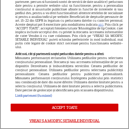
partenere, precum si furnizorii nostri de servicii de date analitice) prelucram
date pentru a permite website-ului sa functioneze, pentru a personaliza
continutul si anunturile publicitare afisate in functie de interesele si/sau
profilul dvs., pentru a va oferi functionalitati aferente retelelor de socializare
si pentru a analiza traficul pe website. Beneficiati de drepturile prevazute de
art. 15-22 din GDPR in legatura cu prelucrarea datelor cu caracter personal.
Aceste drepturi pot fi exercitate prin modalitatea indicata
aici
. Prin click pe
“ACCEPT TOATE”, acceptati folosirea tuturor Tehnologiilor de tip Cookie, care
implica inclusiv acceptul dvs. cu privire la stocarea/accesarea informatiilor
de catre Vendor-ii cu care colaboram. Prin click pe “VREAU SA MODIFIC
SETARILE INDIVIDUAL” puteti schimba preferintele in mod individual, mai
putin cele legate de cookie strict necesare pentru functionarea website-
ului.
Atât noi, cât și partenerii noștri prelucrăm datele pentru a oferi:
Măsurarea performanței reclamelor. Utilizarea profilurilor pentru selectarea
conținutului personalizat. Stocarea și/sau accesarea informațiilor de pe un
dispozitiv. Dezvoltarea și îmbunătățirea serviciilor. Crearea profilurilor de
conținut personalizat. Utilizarea profilurilor pentru selectarea publicității
personalizate. Crearea profilurilor pentru publicitate personalizată.
Măsurarea performanței conținutului. Înțelegerea publicului prin statistici
Ce a pățit Igor Cuciuc de
sau combinații de date din surse diferite. Utilizarea datelor limitate pentru a
selecta conținutul. Utilizarea de date limitate pentru a selecta publicitatea.
această dată?! Este o lovitură
Date precise de geolocație și identificarea prin scanarea dispozitivului.
Listă parteneri (furnizori)
puternică pentru sufletul
artistului... A APĂRUT
ACCEPT TOATE
PLÂNGÂND, iar adevărul pe
VREAU SA MODIFIC SETARILE INDIVIDUAL
care l-a dezvăluit A FOST PREA