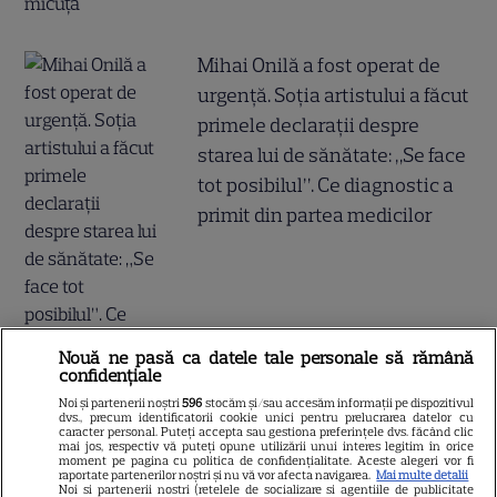
Mihai Onilă a fost operat de
urgență. Soția artistului a făcut
primele declarații despre
starea lui de sănătate: „Se face
tot posibilul”. Ce diagnostic a
primit din partea medicilor
Nouă ne pasă ca datele tale personale să rămână
confidențiale
Noi și partenerii noștri
596
stocăm și/sau accesăm informații pe dispozitivul
dvs., precum identificatorii cookie unici pentru prelucrarea datelor cu
caracter personal. Puteți accepta sau gestiona preferințele dvs. făcând clic
mai jos, respectiv vă puteți opune utilizării unui interes legitim în orice
moment pe pagina cu politica de confidențialitate. Aceste alegeri vor fi
raportate partenerilor noștri și nu vă vor afecta navigarea.
Mai multe detalii
Noi si partenerii nostri (retelele de socializare si agentiile de publicitate