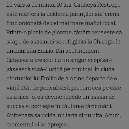
La vârsta de numai 10 ani, Cataleya Restrepo
este martoră la uciderea părinţilor săi, crima
fiind ordonată de cel mai mare mafiot local.
Printr-o ploaie de gloanţe, tânăra reuşeşte să
scape de asasini şi se refugiază la Chicago, la
unchiul său Emilio. Din acel moment
Cataleya a crescut cu un singur scop: să-l
găsească şi să-l ucidă pe criminal. În ciuda
eforturilor lui Emilio de a o ţine departe de o
viaţă atât de periculoasă precum cea pe care
ea a ales-o, ea devine repede un asasin de
succes şi porneşte în căutarea răzbunării.
Antrenata sa ucida, nu iarta si nu uita. Acum,
momentul ei se apropie…