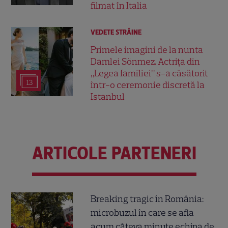
filmat în Italia
VEDETE STRĂINE
Primele imagini de la nunta
Damlei Sönmez. Actrița din
„Legea familiei” s-a căsătorit
13
într-o ceremonie discretă la
Istanbul
ARTICOLE PARTENERI
Breaking tragic în România:
microbuzul în care se afla
acum câteva minute echipa de