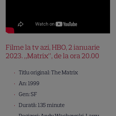
Filme la tv azi, HBO, 2 ianuarie
2023. „Matrix”, de la ora 20.00
Titlu original: The Matrix
An: 1999
Gen: SF
Durată: 135 minute
Regizori: Andy Wachowski, Larry