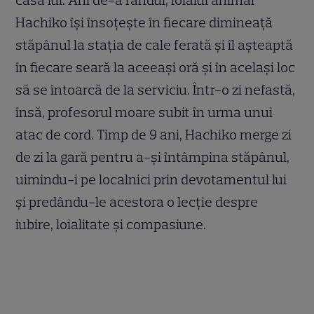
casa lui. Ani de-a rândul, loialul animal
Hachiko își însoțește în fiecare dimineață
stăpânul la stația de cale ferată și îl așteaptă
în fiecare seară la aceeași oră și în același loc
să se întoarcă de la serviciu. Într-o zi nefastă,
însă, profesorul moare subit în urma unui
atac de cord. Timp de 9 ani, Hachiko merge zi
de zi la gară pentru a-și întâmpina stăpânul,
uimindu-i pe localnici prin devotamentul lui
și predându-le acestora o lecție despre
iubire, loialitate și compasiune.