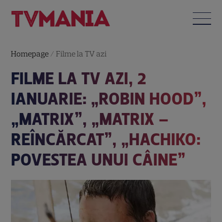
Homepage
/
Filme la TV azi
FILME LA TV AZI, 2
IANUARIE: „ROBIN HOOD”,
„MATRIX”, „MATRIX –
REÎNCĂRCAT”, „HACHIKO:
POVESTEA UNUI CÂINE”