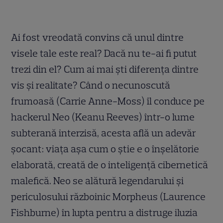
Ai fost vreodată convins că unul dintre
visele tale este real? Dacă nu te-ai fi putut
trezi din el? Cum ai mai şti diferenţa dintre
vis şi realitate? Când o necunoscută
frumoasă (Carrie Anne-Moss) îl conduce pe
hackerul Neo (Keanu Reeves) într-o lume
subterană interzisă, acesta află un adevăr
şocant: viaţa aşa cum o ştie e o înşelătorie
elaborată, creată de o inteligenţă cibernetică
malefică. Neo se alătură legendarului şi
periculosului războinic Morpheus (Laurence
Fishburne) în lupta pentru a distruge iluzia