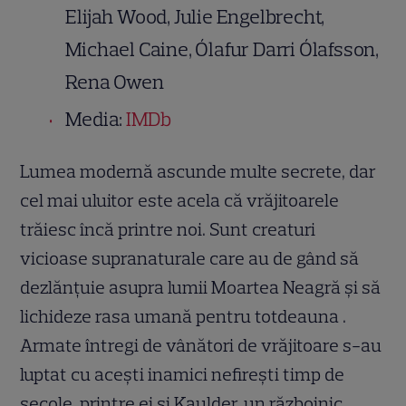
Elijah Wood, Julie Engelbrecht,
Michael Caine, Ólafur Darri Ólafsson,
Rena Owen
Media:
IMDb
Lumea modernă ascunde multe secrete, dar
cel mai uluitor este acela că vrăjitoarele
trăiesc încă printre noi. Sunt creaturi
vicioase supranaturale care au de gând să
dezlănțuie asupra lumii Moartea Neagră și să
lichideze rasa umană pentru totdeauna .
Armate întregi de vânători de vrăjitoare s-au
luptat cu acești inamici nefirești timp de
secole, printre ei și Kaulder, un războinic