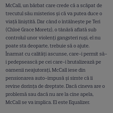
McCall, un bărbat care crede că a scăpat de
trecutul său misterios şi că va putea duce o
viaţă liniştită. Dar când o întâlneşte pe Teri
(Chloë Grace Moretz), o tânără aflată sub
controlul unor violenţi gangsteri ruşi, el nu
poate sta deoparte, trebuie să o ajute.
Înarmat cu calităţi ascunse, care-i permit să-
i pedepsească pe cei care-i brutalizează pe
oamenii neajutoraţi, McCall iese din
pensionarea auto-impusă şi simte că îi
revine dorinţa de dreptate. Dacă cineva are o
problemă sau dacă nu are la cine apela,
McCall se va implica. El este Equalizer.