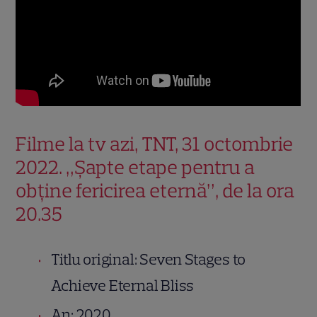
Filme la tv azi, TNT, 31 octombrie
2022. „Șapte etape pentru a
obține fericirea eternă”, de la ora
20.35
Titlu original: Seven Stages to
Achieve Eternal Bliss
An: 2020