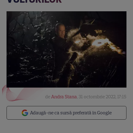
de
Andra Stana
,
31 octombrie 2022, 17:15
Adaugă-ne ca sursă preferată în Google