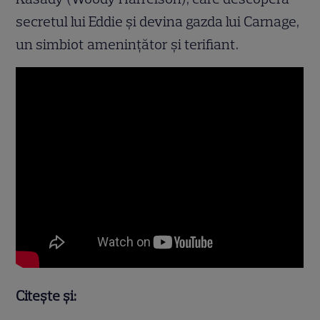
secretul lui Eddie şi devina gazda lui Carnage,
un simbiot ameninţător şi terifiant.
Citește și: