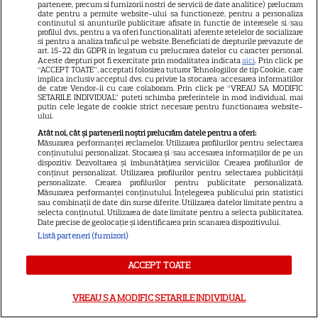
imagini din vacanță
partenere, precum si furnizorii nostri de servicii de date analitice) prelucram
date pentru a permite website-ului sa functioneze, pentru a personaliza
continutul si anunturile publicitare afisate in functie de interesele si/sau
profilul dvs., pentru a va oferi functionalitati aferente retelelor de socializare
si pentru a analiza traficul pe website. Beneficiati de drepturile prevazute de
VEDETE STRĂINE
art. 15-22 din GDPR in legatura cu prelucrarea datelor cu caracter personal.
Aceste drepturi pot fi exercitate prin modalitatea indicata
aici
. Prin click pe
Can Yaman revine pe ecrane
“ACCEPT TOATE”, acceptati folosirea tuturor Tehnologiilor de tip Cookie, care
implica inclusiv acceptul dvs. cu privire la stocarea/accesarea informatiilor
într-o ipostază complet
de catre Vendor-ii cu care colaboram. Prin click pe “VREAU SA MODIFIC
diferită. Actorul joacă un
SETARILE INDIVIDUAL” puteti schimba preferintele in mod individual, mai
putin cele legate de cookie strict necesare pentru functionarea website-
31
avocat în noul serial „Bro”,
ului.
filmat în Italia
Atât noi, cât și partenerii noștri prelucrăm datele pentru a oferi:
Măsurarea performanței reclamelor. Utilizarea profilurilor pentru selectarea
conținutului personalizat. Stocarea și/sau accesarea informațiilor de pe un
dispozitiv. Dezvoltarea și îmbunătățirea serviciilor. Crearea profilurilor de
conținut personalizat. Utilizarea profilurilor pentru selectarea publicității
personalizate. Crearea profilurilor pentru publicitate personalizată.
Măsurarea performanței conținutului. Înțelegerea publicului prin statistici
ARTICOLE PARTENERI
sau combinații de date din surse diferite. Utilizarea datelor limitate pentru a
selecta conținutul. Utilizarea de date limitate pentru a selecta publicitatea.
Date precise de geolocație și identificarea prin scanarea dispozitivului.
Listă parteneri (furnizori)
ACCEPT TOATE
Breaking tragic în România:
microbuzul în care se afla
VREAU SA MODIFIC SETARILE INDIVIDUAL
acum câteva minute echipa de