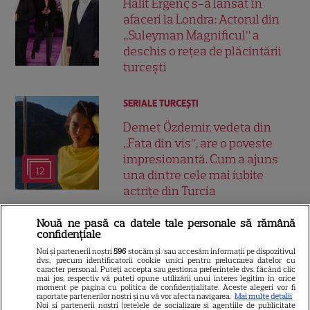
Halit Ergenç s-a lansat în
afaceri la Londra: Actorul din
„Suleyman Magnificul” a
deschis o rețea de plăcintării
turcești
SERIALE TURCEŞTI
Demet Özdemir, vedeta din
„Fata din vis”, are o poveste
impresionantă. Cum a ajuns
12
una dintre cele mai iubite
actrițe din Turcia
Nouă ne pasă ca datele tale personale să rămână
VEDETE STRĂINE
confidențiale
Cum își petrec vara cele mai
Noi și partenerii noștri
596
stocăm și/sau accesăm informații pe dispozitivul
dvs., precum identificatorii cookie unici pentru prelucrarea datelor cu
iubite actrițe din serialele
caracter personal. Puteți accepta sau gestiona preferințele dvs. făcând clic
mai jos, respectiv vă puteți opune utilizării unui interes legitim în orice
turcești. Fahriye Evcen, Hande
moment pe pagina cu politica de confidențialitate. Aceste alegeri vor fi
32
raportate partenerilor noștri și nu vă vor afecta navigarea.
Mai multe detalii
Erçel și Neslihan Atagül,
Noi si partenerii nostri (retelele de socializare si agentiile de publicitate