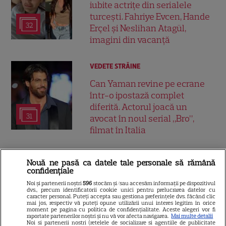
iubite actrițe din serialele
turcești. Fahriye Evcen, Hande
32
Erçel și Neslihan Atagül,
imagini din vacanță
VEDETE STRĂINE
Can Yaman revine pe ecrane
într-o ipostază complet
diferită. Actorul joacă un
31
avocat în noul serial „Bro”,
filmat în Italia
Nouă ne pasă ca datele tale personale să rămână
confidențiale
ARTICOLE PARTENERI
Noi și partenerii noștri
596
stocăm și/sau accesăm informații pe dispozitivul
dvs., precum identificatorii cookie unici pentru prelucrarea datelor cu
caracter personal. Puteți accepta sau gestiona preferințele dvs. făcând clic
mai jos, respectiv vă puteți opune utilizării unui interes legitim în orice
moment pe pagina cu politica de confidențialitate. Aceste alegeri vor fi
raportate partenerilor noștri și nu vă vor afecta navigarea.
Mai multe detalii
Noi si partenerii nostri (retelele de socializare si agentiile de publicitate