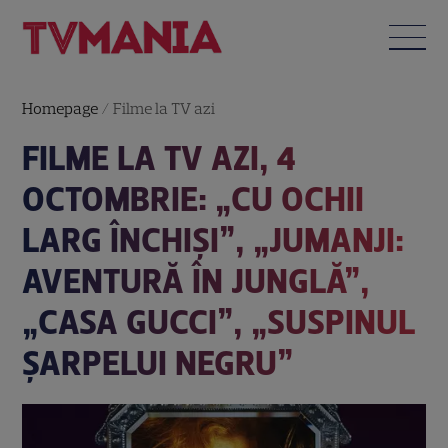
Homepage
/
Filme la TV azi
FILME LA TV AZI, 4
OCTOMBRIE: „CU OCHII
LARG ÎNCHIȘI”, „JUMANJI:
AVENTURĂ ÎN JUNGLĂ”,
„CASA GUCCI”, „SUSPINUL
ȘARPELUI NEGRU”