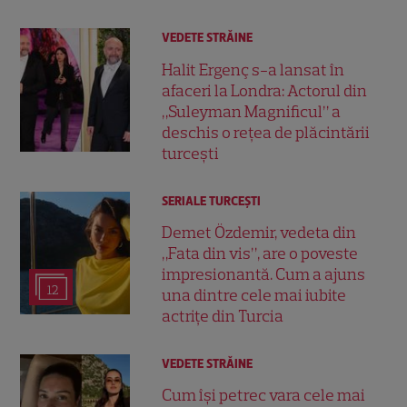
VEDETE STRĂINE
Halit Ergenç s-a lansat în
afaceri la Londra: Actorul din
„Suleyman Magnificul” a
deschis o rețea de plăcintării
turcești
SERIALE TURCEŞTI
Demet Özdemir, vedeta din
„Fata din vis”, are o poveste
impresionantă. Cum a ajuns
12
una dintre cele mai iubite
actrițe din Turcia
VEDETE STRĂINE
Cum își petrec vara cele mai