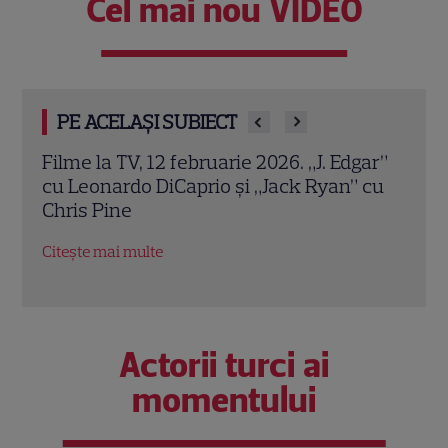
Cel mai nou VIDEO
PE ACELAȘI SUBIECT
Filme la TV, 12 februarie 2026. „J. Edgar”
I Wa
ă a
cu Leonardo DiCaprio și „Jack Ryan” cu
Port
Chris Pine
Hous
pers
Citește mai multe
Citeș
Actorii turci ai
momentului