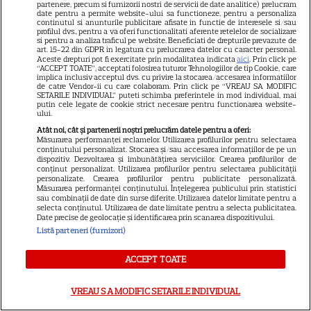
partenere, precum si furnizorii nostri de servicii de date analitice) prelucram
Breaking tragic în România:
date pentru a permite website-ului sa functioneze, pentru a personaliza
continutul si anunturile publicitare afisate in functie de interesele si/sau
microbuzul în care se afla
profilul dvs., pentru a va oferi functionalitati aferente retelelor de socializare
si pentru a analiza traficul pe website. Beneficiati de drepturile prevazute de
acum câteva minute echipa de
art. 15-22 din GDPR in legatura cu prelucrarea datelor cu caracter personal.
Aceste drepturi pot fi exercitate prin modalitatea indicata
aici
. Prin click pe
fotbal din București, accident
“ACCEPT TOATE”, acceptati folosirea tuturor Tehnologiilor de tip Cookie, care
implica inclusiv acceptul dvs. cu privire la stocarea/accesarea informatiilor
mortal! Câți morți și câți răniți
de catre Vendor-ii cu care colaboram. Prin click pe “VREAU SA MODIFIC
SETARILE INDIVIDUAL” puteti schimba preferintele in mod individual, mai
sunt până acum
putin cele legate de cookie strict necesare pentru functionarea website-
ului.
Atât noi, cât și partenerii noștri prelucrăm datele pentru a oferi:
Atenție! Poți primi bani de la
Măsurarea performanței reclamelor. Utilizarea profilurilor pentru selectarea
conținutului personalizat. Stocarea și/sau accesarea informațiilor de pe un
stat dacă-ți îngrijești părinții,
dispozitiv. Dezvoltarea și îmbunătățirea serviciilor. Crearea profilurilor de
conținut personalizat. Utilizarea profilurilor pentru selectarea publicității
bunicii sau pe cineva vârstnic
personalizate. Crearea profilurilor pentru publicitate personalizată.
Măsurarea performanței conținutului. Înțelegerea publicului prin statistici
din familie. Acum s-a decis!
sau combinații de date din surse diferite. Utilizarea datelor limitate pentru a
selecta conținutul. Utilizarea de date limitate pentru a selecta publicitatea.
Cum trebuie să procedezi
Date precise de geolocație și identificarea prin scanarea dispozitivului.
Listă parteneri (furnizori)
Alexandru Ciucu, fostul soț al
ACCEPT TOATE
Alinei Sorescu, nu a fost lăsat
VREAU SA MODIFIC SETARILE INDIVIDUAL
să intre la Nibiru. „Am aflat cu