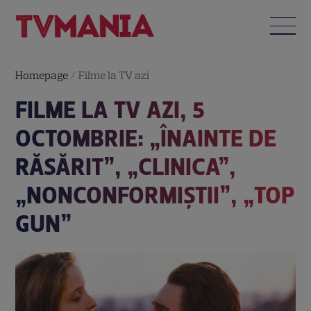
Homepage
/
Filme la TV azi
FILME LA TV AZI, 5
OCTOMBRIE: „ÎNAINTE DE
RĂSĂRIT”, „CLINICA”,
„NONCONFORMIŞTII”, „TOP
GUN”