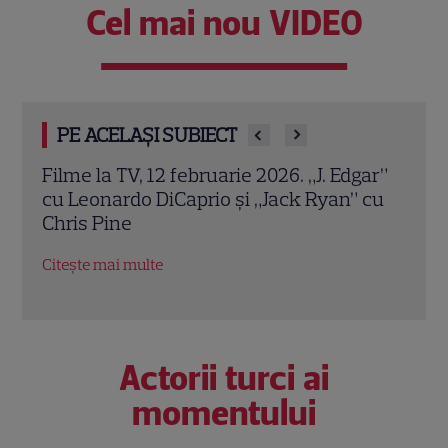
Cel mai nou VIDEO
PE ACELAȘI SUBIECT
Filme la TV, 12 februarie 2026. „J. Edgar”
I Wa
ă a
cu Leonardo DiCaprio și „Jack Ryan” cu
Port
Chris Pine
Hous
pers
Citește mai multe
Citeș
Actorii turci ai
momentului