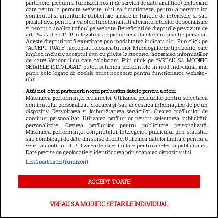
partenere, precum si furnizorii nostri de servicii de date analitice) prelucram
date pentru a permite website-ului sa functioneze, pentru a personaliza
Tragedia înfiorătoare a
continutul si anunturile publicitare afisate in functie de interesele si/sau
profilul dvs., pentru a va oferi functionalitati aferente retelelor de socializare
momentului în România!
si pentru a analiza traficul pe website. Beneficiati de drepturile prevazute de
art. 15-22 din GDPR in legatura cu prelucrarea datelor cu caracter personal.
Artista noastră și-a luat Adio
Aceste drepturi pot fi exercitate prin modalitatea indicata
aici
. Prin click pe
“ACCEPT TOATE”, acceptati folosirea tuturor Tehnologiilor de tip Cookie, care
pe Facebook și a murit! Am
implica inclusiv acceptul dvs. cu privire la stocarea/accesarea informatiilor
de catre Vendor-ii cu care colaboram. Prin click pe “VREAU SA MODIFIC
aflat chiar acum și nu ne mai
SETARILE INDIVIDUAL” puteti schimba preferintele in mod individual, mai
putin cele legate de cookie strict necesare pentru functionarea website-
revenim din șoc! Ce i s-a
ului.
întâmplat este crunt
Atât noi, cât și partenerii noștri prelucrăm datele pentru a oferi:
Măsurarea performanței reclamelor. Utilizarea profilurilor pentru selectarea
conținutului personalizat. Stocarea și/sau accesarea informațiilor de pe un
dispozitiv. Dezvoltarea și îmbunătățirea serviciilor. Crearea profilurilor de
Atenție! Poți primi bani de la
conținut personalizat. Utilizarea profilurilor pentru selectarea publicității
personalizate. Crearea profilurilor pentru publicitate personalizată.
stat dacă-ți îngrijești părinții,
Măsurarea performanței conținutului. Înțelegerea publicului prin statistici
sau combinații de date din surse diferite. Utilizarea datelor limitate pentru a
bunicii sau pe cineva vârstnic
selecta conținutul. Utilizarea de date limitate pentru a selecta publicitatea.
Date precise de geolocație și identificarea prin scanarea dispozitivului.
din familie. Acum s-a decis!
Listă parteneri (furnizori)
Cum trebuie să procedezi
ACCEPT TOATE
Laura Cosoi a născut cea de-a
VREAU SA MODIFIC SETARILE INDIVIDUAL
5-a fetiță! Ce nume vechi și