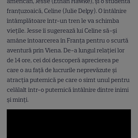
american, Jesse (Ethan Hawke), şi o studentă
franţuzoaică, Celine (Julie Delpy). O întâlnire
întâmplătoare într-un tren le va schimba
vieţile. Jesse îi sugerează lui Celine să-şi
amâne întoarcerea în Franţa pentru o scurtă
aventură prin Viena. De-a lungul relaţiei lor
de 14 ore, cei doi descoperă aprecierea pe
care o au faţă de lucrurile neprevăzute şi
atracţia puternică pe care o simt unul pentru
celălalt într-o puternică întâlnire dintre inimi
şi minţi.