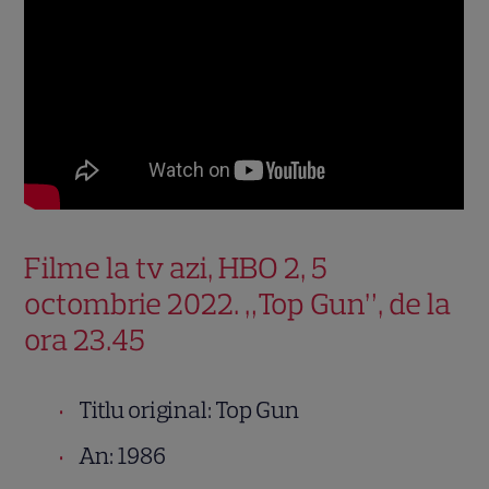
Filme la tv azi, HBO 2, 5
octombrie 2022. „Top Gun”, de la
ora 23.45
Titlu original: Top Gun
An: 1986