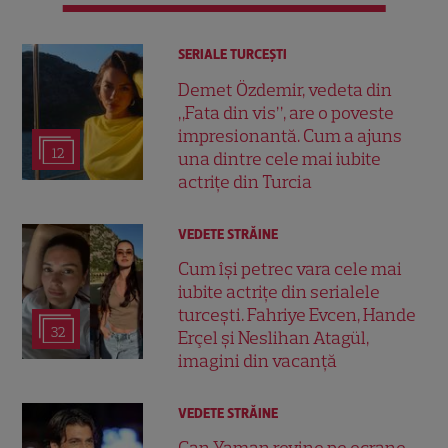
SERIALE TURCEŞTI
Demet Özdemir, vedeta din
„Fata din vis”, are o poveste
impresionantă. Cum a ajuns
12
una dintre cele mai iubite
actrițe din Turcia
VEDETE STRĂINE
Cum își petrec vara cele mai
iubite actrițe din serialele
turcești. Fahriye Evcen, Hande
32
Erçel și Neslihan Atagül,
imagini din vacanță
VEDETE STRĂINE