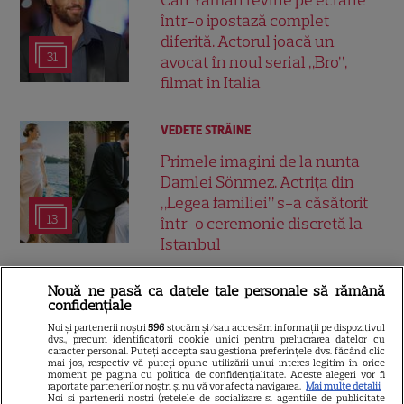
Can Yaman revine pe ecrane
într-o ipostază complet
diferită. Actorul joacă un
31
avocat în noul serial „Bro”,
filmat în Italia
VEDETE STRĂINE
Primele imagini de la nunta
Damlei Sönmez. Actrița din
„Legea familiei” s-a căsătorit
13
într-o ceremonie discretă la
Istanbul
Nouă ne pasă ca datele tale personale să rămână
confidențiale
Noi și partenerii noștri
596
stocăm și/sau accesăm informații pe dispozitivul
ARTICOLE PARTENERI
dvs., precum identificatorii cookie unici pentru prelucrarea datelor cu
caracter personal. Puteți accepta sau gestiona preferințele dvs. făcând clic
mai jos, respectiv vă puteți opune utilizării unui interes legitim în orice
moment pe pagina cu politica de confidențialitate. Aceste alegeri vor fi
raportate partenerilor noștri și nu vă vor afecta navigarea.
Mai multe detalii
Noi si partenerii nostri (retelele de socializare si agentiile de publicitate