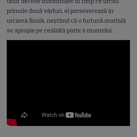
unor decese înfiorătoare în timp ce urcau
primele două vârfuri, ei perseverează în
urcarea finală, neştiind că o furtună mortală
se apropie pe cealaltă parte a muntelui.