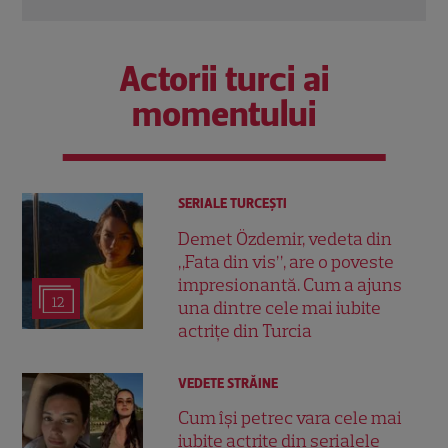
Actorii turci ai
momentului
SERIALE TURCEŞTI
Demet Özdemir, vedeta din
„Fata din vis”, are o poveste
impresionantă. Cum a ajuns
12
una dintre cele mai iubite
actrițe din Turcia
VEDETE STRĂINE
Cum își petrec vara cele mai
iubite actrițe din serialele