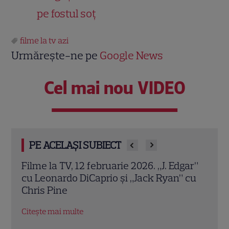
pe fostul soț
filme la tv azi
Urmărește-ne pe
Google News
Cel mai nou VIDEO
PE ACELAȘI SUBIECT
Filme la TV, 12 februarie 2026. „J. Edgar”
I Wa
ă a
cu Leonardo DiCaprio și „Jack Ryan” cu
Port
Chris Pine
Hous
pers
Citește mai multe
Citeș