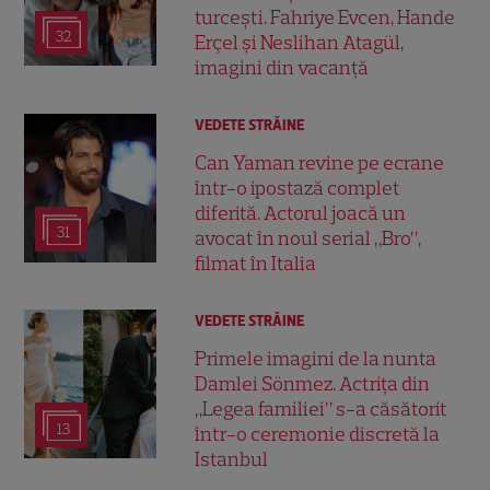
turcești. Fahriye Evcen, Hande
32
Erçel și Neslihan Atagül,
imagini din vacanță
VEDETE STRĂINE
Can Yaman revine pe ecrane
într-o ipostază complet
diferită. Actorul joacă un
31
avocat în noul serial „Bro”,
filmat în Italia
VEDETE STRĂINE
Primele imagini de la nunta
Damlei Sönmez. Actrița din
„Legea familiei” s-a căsătorit
13
într-o ceremonie discretă la
Istanbul