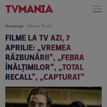
Homepage
/
Filme la TV azi
FILME LA TV AZI, 7
APRILIE: „VREMEA
RĂZBUNĂRII”, „FEBRA
ÎNĂLȚIMILOR”, „TOTAL
RECALL”, „CAPTURAT”