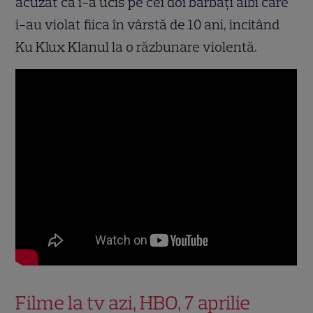
acuzat că i-a ucis pe cei doi bărbaţi albi care
i-au violat fiica în vârstă de 10 ani, incitând
Ku Klux Klanul la o răzbunare violentă.
Filme la tv azi, HBO, 7 aprilie