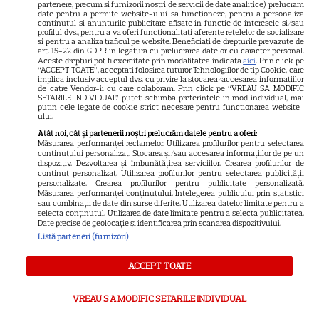
partenere, precum si furnizorii nostri de servicii de date analitice) prelucram
date pentru a permite website-ului sa functioneze, pentru a personaliza
din familie. Acum s-a decis!
continutul si anunturile publicitare afisate in functie de interesele si/sau
profilul dvs., pentru a va oferi functionalitati aferente retelelor de socializare
Cum trebuie să procedezi
si pentru a analiza traficul pe website. Beneficiati de drepturile prevazute de
art. 15-22 din GDPR in legatura cu prelucrarea datelor cu caracter personal.
Aceste drepturi pot fi exercitate prin modalitatea indicata
aici
. Prin click pe
“ACCEPT TOATE”, acceptati folosirea tuturor Tehnologiilor de tip Cookie, care
E oficial! Ce a decis Ilie Bolojan,
implica inclusiv acceptul dvs. cu privire la stocarea/accesarea informatiilor
de catre Vendor-ii cu care colaboram. Prin click pe “VREAU SA MODIFIC
cu puțin timp în urmă! Toată
SETARILE INDIVIDUAL” puteti schimba preferintele in mod individual, mai
putin cele legate de cookie strict necesare pentru functionarea website-
lumea vorbește acum despre
ului.
Atât noi, cât și partenerii noștri prelucrăm datele pentru a oferi:
asta
Măsurarea performanței reclamelor. Utilizarea profilurilor pentru selectarea
conținutului personalizat. Stocarea și/sau accesarea informațiilor de pe un
dispozitiv. Dezvoltarea și îmbunătățirea serviciilor. Crearea profilurilor de
conținut personalizat. Utilizarea profilurilor pentru selectarea publicității
personalizate. Crearea profilurilor pentru publicitate personalizată.
Măsurarea performanței conținutului. Înțelegerea publicului prin statistici
sau combinații de date din surse diferite. Utilizarea datelor limitate pentru a
selecta conținutul. Utilizarea de date limitate pentru a selecta publicitatea.
Date precise de geolocație și identificarea prin scanarea dispozitivului.
Listă parteneri (furnizori)
Ultima oră / Rusia transmite
un mesaj pentru România,
ACCEPT TOATE
după incidentele cu drone, din
ultima perioadă. Maria
VREAU SA MODIFIC SETARILE INDIVIDUAL