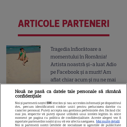
ARTICOLE PARTENERI
Tragedia înfiorătoare a
momentului în România!
Artista noastră și-a luat Adio
pe Facebook și a murit! Am
aflat chiar acum și nu ne mai
revenim din șoc! Ce i s-a
Nouă ne pasă ca datele tale personale să rămână
întâmplat este crunt
confidențiale
Noi și partenerii noștri
596
stocăm și/sau accesăm informații pe dispozitivul
dvs., precum identificatorii cookie unici pentru prelucrarea datelor cu
Atenție! Poți primi bani de la
caracter personal. Puteți accepta sau gestiona preferințele dvs. făcând clic
mai jos, respectiv vă puteți opune utilizării unui interes legitim în orice
moment pe pagina cu politica de confidențialitate. Aceste alegeri vor fi
stat dacă-ți îngrijești părinții,
raportate partenerilor noștri și nu vă vor afecta navigarea.
Mai multe detalii
Noi si partenerii nostri (retelele de socializare si agentiile de publicitate
bunicii sau pe cineva vârstnic