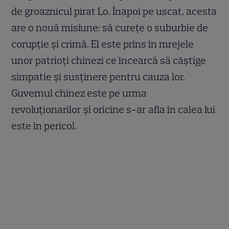
de groaznicul pirat Lo. Înapoi pe uscat, acesta
are o nouă misiune: să cureţe o suburbie de
corupţie şi crimă. El este prins în mrejele
unor patrioţi chinezi ce încearcă să câştige
simpatie şi susţinere pentru cauza lor.
Guvernul chinez este pe urma
revoluţionarilor şi oricine s-ar afla în calea lui
este în pericol.