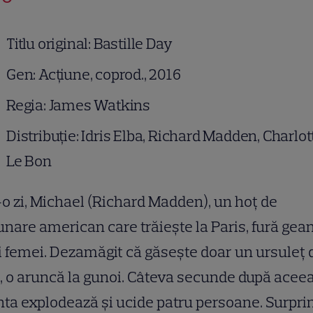
Titlu original: Bastille Day
Gen: Acțiune, coprod., 2016
Regia: James Watkins
Distribuție: Idris Elba, Richard Madden, Charlot
Le Bon
-o zi, Michael (Richard Madden), un hoț de
nare american care trăiește la Paris, fură gea
 femei. Dezamăgit că găsește doar un ursuleț 
, o aruncă la gunoi. Câteva secunde după aceea
ta explodează și ucide patru persoane. Surpri