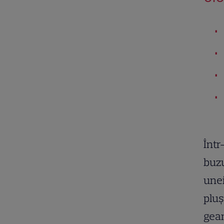
Într
buzu
unei
pluș
gean