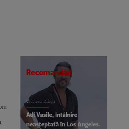
Recomandări
Vedete româneşti
 ora
Adi Vasile, întâlnire
t”,
neașteptată în Los Angeles.