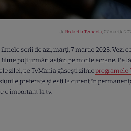
de
Redactia Tvmania
,
07 martie 202
ilmele serii de azi, marți, 7 martie 2023. Vezi c
filme poți urmări astăzi pe micile ecrane. Pe l
ele zilei, pe TvMania găsești zilnic
programele 
iunile preferate și ești la curent în permanenț
ce e important la tv.