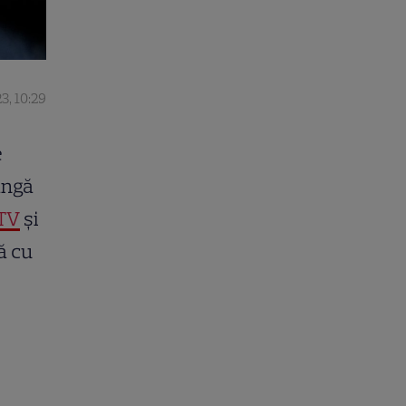
3, 10:29
e
ângă
TV
și
ă cu