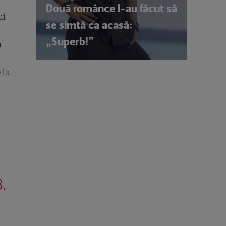
Două românce l-au făcut să
ui
se simtă ca acasă:
„Superb!”
a
 la
.