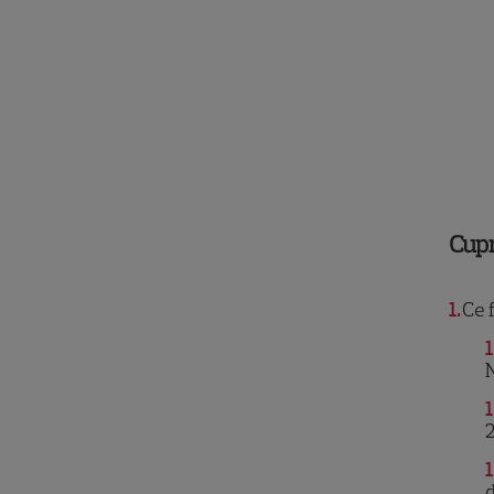
Cup
1
Ce f
1
N
1
2
1
d