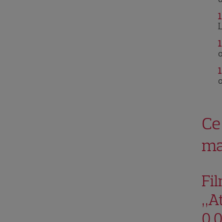
1
L
1
o
1
o
Ce 
ma
Fil
„At
0.