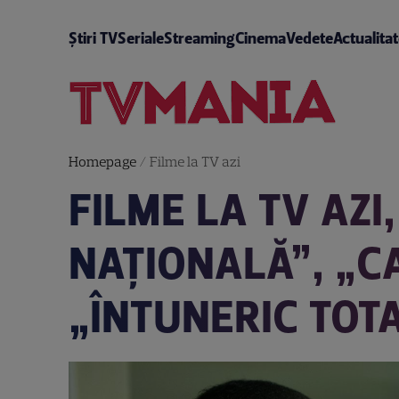
Știri TV
Seriale
Streaming
Cinema
Vedete
Actualita
Homepage
/
Filme la TV azi
FILME LA TV AZI,
NAŢIONALĂ”, „CA
„ÎNTUNERIC TOT