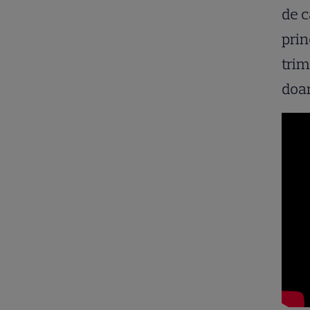
de 
prin
trim
doar