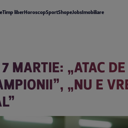
te
Timp liber
Horoscop
Sport
Shop
eJobs
Imobiliare
 7 MARTIE: „ATAC DE
MPIONII”, „NU E VR
AL”