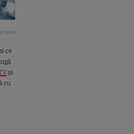
3, 06:00
zi ce
ângă
TV
și
ă cu