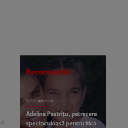
Recomandări
Vedete româneşti
Adelina Pestrițu, petrecere
 de
spectaculoasă pentru fiica