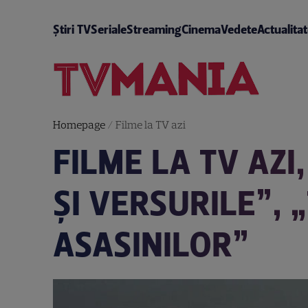
Știri TV
Seriale
Streaming
Cinema
Vedete
Actualita
Homepage
/
Filme la TV azi
FILME LA TV AZI,
ȘI VERSURILE”,
ASASINILOR”