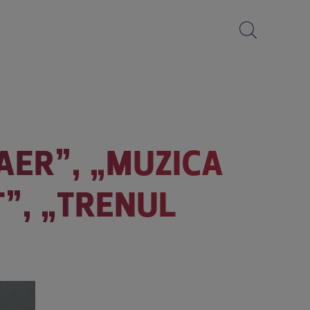
N AER”, „MUZICA
T”, „TRENUL