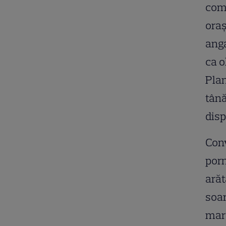
comp
oraș
anga
ca o
Plan
tână
disp
Con
porn
arăt
soar
mare