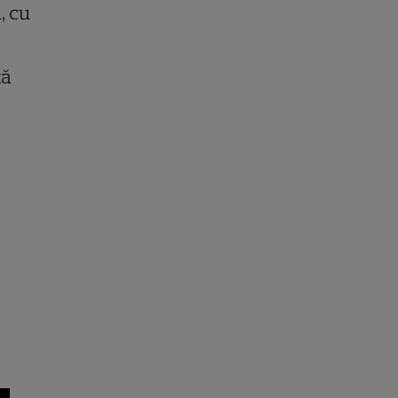
, cu
ță