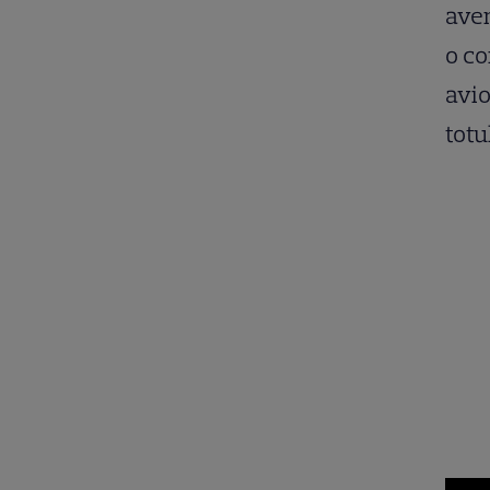
aven
o co
avio
totul