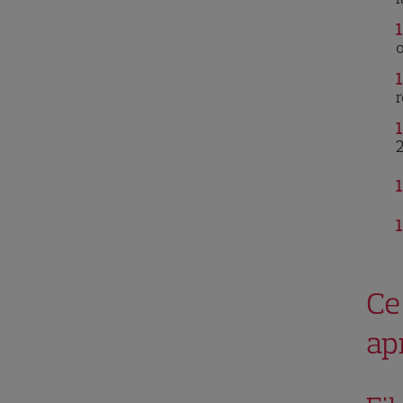
1
o
1
r
1
1
1
Ce
ap