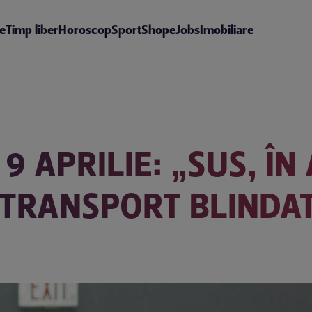
te
Timp liber
Horoscop
Sport
Shop
eJobs
Imobiliare
 9 APRILIE: „SUS, Î
 „TRANSPORT BLINDA