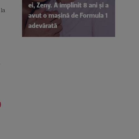
ei, Zeny. A împlinit 8 ani și a
 la
avut o mașină de Formula 1
adevărată
0
9