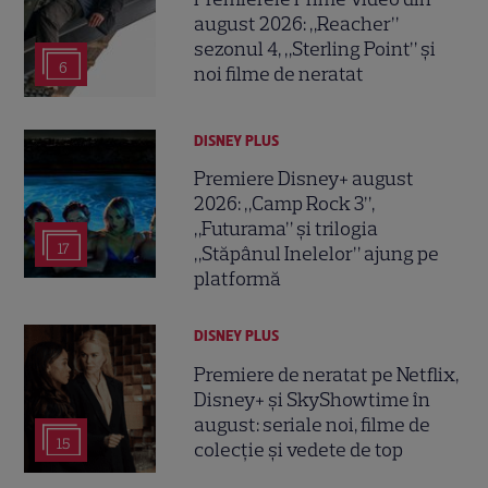
august 2026: „Reacher”
sezonul 4, „Sterling Point” și
6
noi filme de neratat
DISNEY PLUS
Premiere Disney+ august
2026: „Camp Rock 3”,
„Futurama” și trilogia
17
„Stăpânul Inelelor” ajung pe
platformă
DISNEY PLUS
Premiere de neratat pe Netflix,
Disney+ și SkyShowtime în
august: seriale noi, filme de
15
colecție și vedete de top