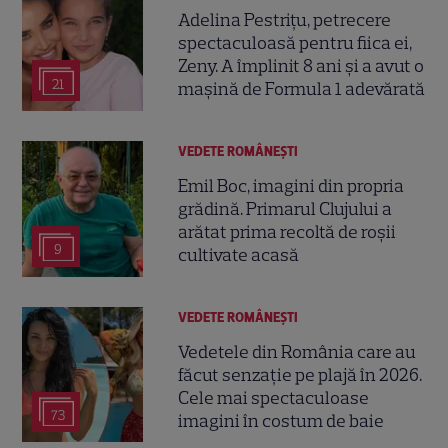
Adelina Pestrițu, petrecere
spectaculoasă pentru fiica ei,
Zeny. A împlinit 8 ani și a avut o
21
mașină de Formula 1 adevărată
VEDETE ROMÂNEŞTI
Emil Boc, imagini din propria
grădină. Primarul Clujului a
arătat prima recoltă de roșii
9
cultivate acasă
VEDETE ROMÂNEŞTI
Vedetele din România care au
făcut senzație pe plajă în 2026.
Cele mai spectaculoase
73
imagini în costum de baie