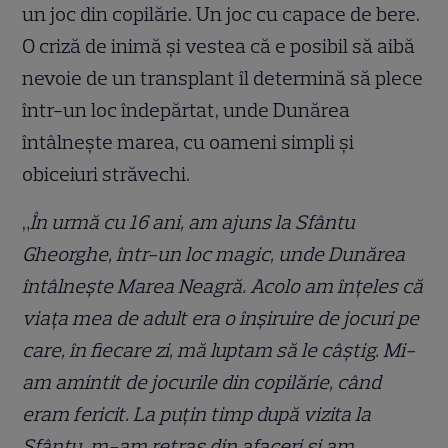
un joc din copilărie. Un joc cu capace de bere.
O criză de inimă și vestea că e posibil să aibă
nevoie de un transplant îl determină să plece
într-un loc îndepărtat, unde Dunărea
întâlnește marea, cu oameni simpli și
obiceiuri străvechi.
„
În urmă cu 16 ani, am ajuns la Sfântu
Gheorghe, într-un loc magic, unde Dunărea
întâlnește Marea Neagră. Acolo am înțeles că
viața mea de adult era o înșiruire de jocuri pe
care, în fiecare zi, mă luptam să le câștig. Mi-
am amintit de jocurile din copilărie, când
eram fericit. La puțin timp după vizita la
Sfântu, m-am retras din afaceri și am