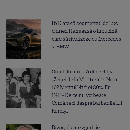
BYD atacă segmentul de lux:
chinezii lansează o limuzină
care să rivalizeze cu Mercedes
și BMW
Omul din umbră din echipa
„Zeiței de la Montreal”: „Nota
10? Meritul Nadiei 80%. Eu –
1%!” + De ce nu vorbește
Comăneci despre barbariile lui
Karolyi
Divorțul care zguduie