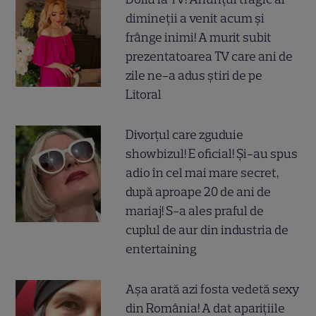
dimineții a venit acum și
frânge inimi! A murit subit
prezentatoarea TV care ani de
zile ne-a adus știri de pe
Litoral
Divorțul care zguduie
showbizul! E oficial! Și-au spus
adio în cel mai mare secret,
după aproape 20 de ani de
mariaj! S-a ales praful de
cuplul de aur din industria de
entertaining
Așa arată azi fosta vedetă sexy
din România! A dat aparițiile