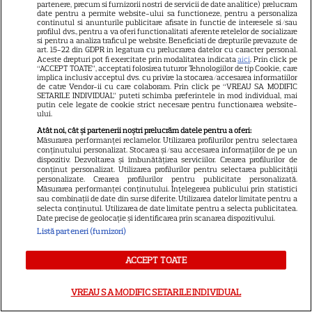
partenere, precum si furnizorii nostri de servicii de date analitice) prelucram
La Vuelta și US Open, vedetele
date pentru a permite website-ului sa functioneze, pentru a personaliza
continutul si anunturile publicitare afisate in functie de interesele si/sau
lunii august la Eurosport.
profilul dvs., pentru a va oferi functionalitati aferente retelelor de socializare
si pentru a analiza traficul pe website. Beneficiati de drepturile prevazute de
Programul competițiilor
art. 15-22 din GDPR in legatura cu prelucrarea datelor cu caracter personal.
transmise în direct
Aceste drepturi pot fi exercitate prin modalitatea indicata
aici
. Prin click pe
“ACCEPT TOATE”, acceptati folosirea tuturor Tehnologiilor de tip Cookie, care
implica inclusiv acceptul dvs. cu privire la stocarea/accesarea informatiilor
de catre Vendor-ii cu care colaboram. Prin click pe “VREAU SA MODIFIC
SETARILE INDIVIDUAL” puteti schimba preferintele in mod individual, mai
ȘTIRI
putin cele legate de cookie strict necesare pentru functionarea website-
ului.
Ringier România își stabilește
Atât noi, cât și partenerii noștri prelucrăm datele pentru a oferi:
Măsurarea performanței reclamelor. Utilizarea profilurilor pentru selectarea
direcția pentru viitor: o
conținutului personalizat. Stocarea și/sau accesarea informațiilor de pe un
structură de conducere
dispozitiv. Dezvoltarea și îmbunătățirea serviciilor. Crearea profilurilor de
conținut personalizat. Utilizarea profilurilor pentru selectarea publicității
concentrată în jurul unităților
personalizate. Crearea profilurilor pentru publicitate personalizată.
Măsurarea performanței conținutului. Înțelegerea publicului prin statistici
de business Media și
sau combinații de date din surse diferite. Utilizarea datelor limitate pentru a
Collectibles
selecta conținutul. Utilizarea de date limitate pentru a selecta publicitatea.
Date precise de geolocație și identificarea prin scanarea dispozitivului.
Listă parteneri (furnizori)
RECOMANDĂRI
ACCEPT TOATE
„Mireasa” revine cu sezonul 14.
Antena 1 a anunțat data
VREAU SA MODIFIC SETARILE INDIVIDUAL
premierei și surprizele din