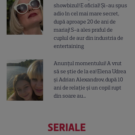
showbizul! E oficial! Și-au spus
adio în cel mai mare secret,
după aproape 20 de ani de
mariaj! S-a ales praful de
cuplul de aur din industria de
entertaining
Anunțul momentului! A vrut
să se știe de la ea! Elena Udrea
și Adrian Alexandrov, după 10
ani de relație și un copil rupt
din soare au...
SERIALE