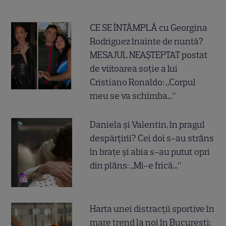
CE SE ÎNTÂMPLĂ cu Georgina
Rodriguez înainte de nuntă?
MESAJUL NEAȘTEPTAT postat
de viitoarea soție a lui
Cristiano Ronaldo: „Corpul
meu se va schimba...”
Daniela și Valentin, în pragul
despărțirii? Cei doi s-au strâns
în brațe și abia s-au putut opri
din plâns: „Mi-e frică...”
Harta unei distracții sportive în
mare trend la noi în București: