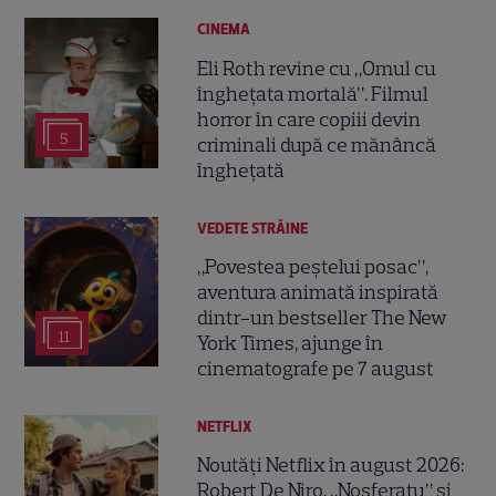
CINEMA
Eli Roth revine cu „Omul cu
înghețata mortală”. Filmul
horror în care copiii devin
5
criminali după ce mănâncă
înghețată
VEDETE STRĂINE
„Povestea peștelui posac”,
aventura animată inspirată
dintr-un bestseller The New
11
York Times, ajunge în
cinematografe pe 7 august
NETFLIX
Noutăți Netflix în august 2026:
Robert De Niro, „Nosferatu” și