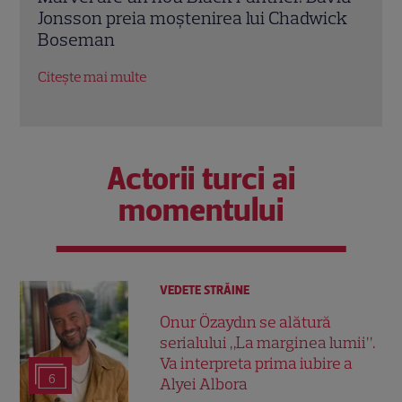
ick
Universul Marvel. Anunțul făcut la
Anne
Comic-Con i-a entuziasmat pe fani
„Dia
salar
Citește mai multe
Citeș
Actorii turci ai
momentului
VEDETE STRĂINE
Onur Özaydın se alătură
serialului „La marginea lumii”.
Va interpreta prima iubire a
6
Alyei Albora