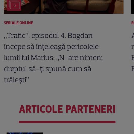
6
SERIALE ONLINE
R
„Trafic”, episodul 4. Bogdan
începe să înțeleagă pericolele
lumii lui Marius: „N-are nimeni
dreptul să-ți spună cum să
trăiești”
ARTICOLE PARTENERI