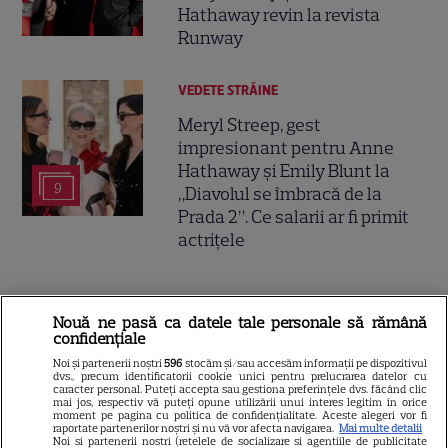
Hathaway revin la revista
Runway
VEDETE STRĂINE
Meryl Streep, gest
impresionant pentru Anne
Hathaway și Emily Blunt la
9
„Diavolul se îmbracă de la
Prada 2”. Ce salarii ar fi primit
actrițele
Nouă ne pasă ca datele tale personale să rămână
ŞTIRI
confidențiale
Noi și partenerii noștri
596
stocăm și/sau accesăm informații pe dispozitivul
dvs., precum identificatorii cookie unici pentru prelucrarea datelor cu
caracter personal. Puteți accepta sau gestiona preferințele dvs. făcând clic
mai jos, respectiv vă puteți opune utilizării unui interes legitim în orice
moment pe pagina cu politica de confidențialitate. Aceste alegeri vor fi
raportate partenerilor noștri și nu vă vor afecta navigarea.
Mai multe detalii
RECOMANDĂRI
Noi si partenerii nostri (retelele de socializare si agentiile de publicitate