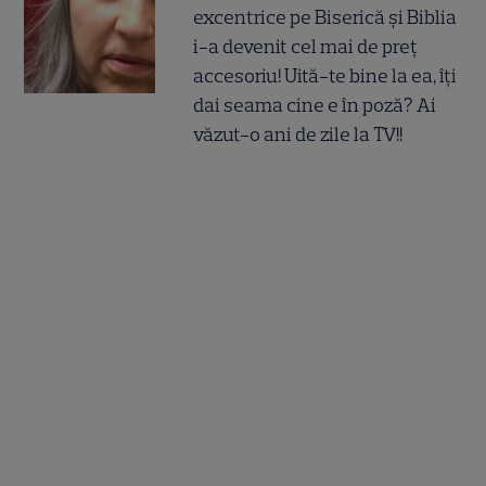
excentrice pe Biserică și Biblia
i-a devenit cel mai de preț
accesoriu! Uită-te bine la ea, îți
dai seama cine e în poză? Ai
văzut-o ani de zile la TV!!