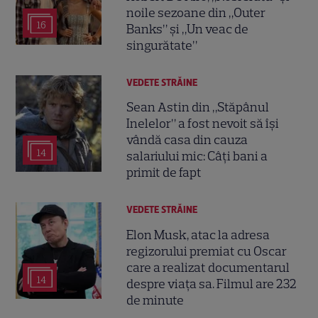
noile sezoane din „Outer
16
Banks” și „Un veac de
singurătate”
VEDETE STRĂINE
Sean Astin din „Stăpânul
Inelelor” a fost nevoit să își
vândă casa din cauza
14
salariului mic: Câți bani a
primit de fapt
VEDETE STRĂINE
Elon Musk, atac la adresa
regizorului premiat cu Oscar
care a realizat documentarul
14
despre viața sa. Filmul are 232
de minute