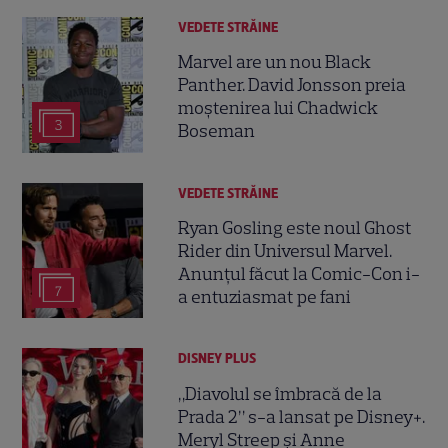
VEDETE STRĂINE
Marvel are un nou Black
Panther. David Jonsson preia
moștenirea lui Chadwick
3
Boseman
VEDETE STRĂINE
Ryan Gosling este noul Ghost
Rider din Universul Marvel.
Anunțul făcut la Comic-Con i-
7
a entuziasmat pe fani
DISNEY PLUS
„Diavolul se îmbracă de la
Prada 2” s-a lansat pe Disney+.
Meryl Streep și Anne