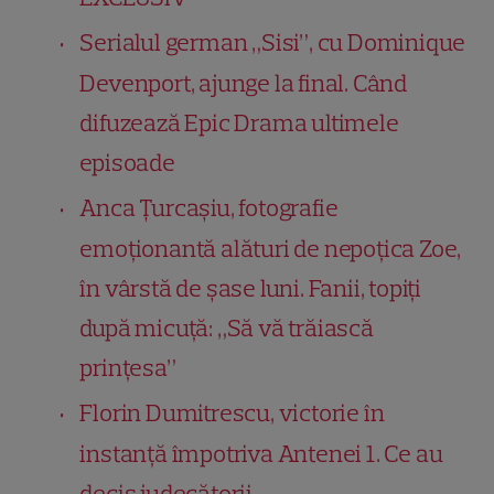
Serialul german „Sisi”, cu Dominique
Devenport, ajunge la final. Când
difuzează Epic Drama ultimele
episoade
Anca Țurcașiu, fotografie
emoționantă alături de nepoțica Zoe,
în vârstă de șase luni. Fanii, topiți
după micuță: „Să vă trăiască
prințesa”
Florin Dumitrescu, victorie în
instanță împotriva Antenei 1. Ce au
decis judecătorii