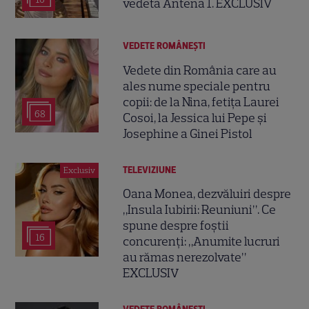
vedeta Antena 1. EXCLUSIV
VEDETE ROMÂNEŞTI
Vedete din România care au
ales nume speciale pentru
copii: de la Nina, fetița Laurei
68
Cosoi, la Jessica lui Pepe și
Josephine a Ginei Pistol
TELEVIZIUNE
Exclusiv
Oana Monea, dezvăluiri despre
„Insula Iubirii: Reuniuni”. Ce
spune despre foștii
16
concurenți: „Anumite lucruri
au rămas nerezolvate”
EXCLUSIV