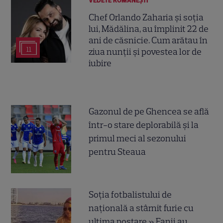
VEDETE ROMÂNEŞTI
Chef Orlando Zaharia și soția
lui, Mădălina, au împlinit 22 de
ani de căsnicie. Cum arătau în
11
ziua nunții și povestea lor de
iubire
Gazonul de pe Ghencea se află
într-o stare deplorabilă și la
primul meci al sezonului
pentru Steaua
Soția fotbalistului de
națională a stârnit furie cu
ultima postare » Fanii au