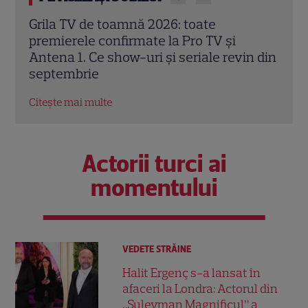
Trei cupluri revin la „Insula Iubirii –
Chel
Reuniuni”. Ce se întâmplă când se
de A
n din
întâlnesc din nou cu Radu Vâlcan
ches
Citește mai multe
Citeș
Actorii turci ai
momentului
VEDETE STRĂINE
Halit Ergenç s-a lansat în
afaceri la Londra: Actorul din
„Suleyman Magnificul” a