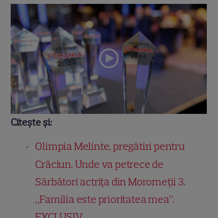
Citește și:
Olimpia Melinte, pregătiri pentru
Crăciun. Unde va petrece de
Sărbători actrița din Moromeții 3.
„Familia este prioritatea mea”.
EXCLUSIV