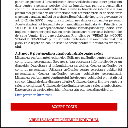
ARTICOLE PARTENERI
partenere, precum si furnizorii nostri de servicii de date analitice) prelucram
date pentru a permite website-ului sa functioneze, pentru a personaliza
continutul si anunturile publicitare afisate in functie de interesele si/sau
profilul dvs., pentru a va oferi functionalitati aferente retelelor de socializare
si pentru a analiza traficul pe website. Beneficiati de drepturile prevazute de
art. 15-22 din GDPR in legatura cu prelucrarea datelor cu caracter personal.
Aceste drepturi pot fi exercitate prin modalitatea indicata
aici
. Prin click pe
Horoscop 3 august 2026.
“ACCEPT TOATE”, acceptati folosirea tuturor Tehnologiilor de tip Cookie, care
implica inclusiv acceptul dvs. cu privire la stocarea/accesarea informatiilor
de catre Vendor-ii cu care colaboram. Prin click pe “VREAU SA MODIFIC
Gemenii primesc vești
SETARILE INDIVIDUAL” puteti schimba preferintele in mod individual, mai
putin cele legate de cookie strict necesare pentru functionarea website-
contradictorii
ului.
Atât noi, cât și partenerii noștri prelucrăm datele pentru a oferi:
Măsurarea performanței reclamelor. Utilizarea profilurilor pentru selectarea
conținutului personalizat. Stocarea și/sau accesarea informațiilor de pe un
dispozitiv. Dezvoltarea și îmbunătățirea serviciilor. Crearea profilurilor de
conținut personalizat. Utilizarea profilurilor pentru selectarea publicității
Loto 6/49 din 2 august 2026.
personalizate. Crearea profilurilor pentru publicitate personalizată.
Măsurarea performanței conținutului. Înțelegerea publicului prin statistici
Numerele extrase duminică
sau combinații de date din surse diferite. Utilizarea datelor limitate pentru a
selecta conținutul. Utilizarea de date limitate pentru a selecta publicitatea.
Date precise de geolocație și identificarea prin scanarea dispozitivului.
Listă parteneri (furnizori)
ACCEPT TOATE
VREAU SA MODIFIC SETARILE INDIVIDUAL
Cum coci vinetele la bloc, fără