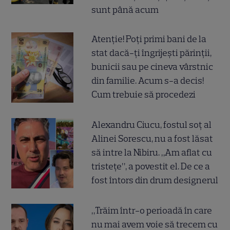
sunt până acum
Atenție! Poți primi bani de la
stat dacă-ți îngrijești părinții,
bunicii sau pe cineva vârstnic
din familie. Acum s-a decis!
Cum trebuie să procedezi
Alexandru Ciucu, fostul soț al
Alinei Sorescu, nu a fost lăsat
să intre la Nibiru. „Am aflat cu
tristețe”, a povestit el. De ce a
fost întors din drum designerul
„Trăim într-o perioadă în care
nu mai avem voie să trecem cu