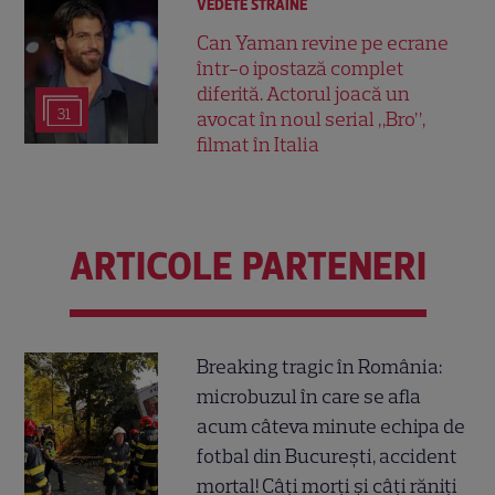
VEDETE STRĂINE
Can Yaman revine pe ecrane
într-o ipostază complet
diferită. Actorul joacă un
31
avocat în noul serial „Bro”,
filmat în Italia
ARTICOLE PARTENERI
Breaking tragic în România:
microbuzul în care se afla
acum câteva minute echipa de
fotbal din București, accident
mortal! Câți morți și câți răniți