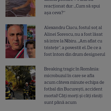
reacționat dur: „Cum să spui
așa ceva?”
Alexandru Ciucu, fostul soț al
Alinei Sorescu, nu a fost lăsat
să intre la Nibiru. „Am aflat cu
tristețe”, a povestit el. De ce a
fost întors din drum designerul
Breaking tragic în România:
microbuzul în care se afla
acum câteva minute echipa de
fotbal din București, accident
mortal! Câți morți și câți răniți
sunt până acum