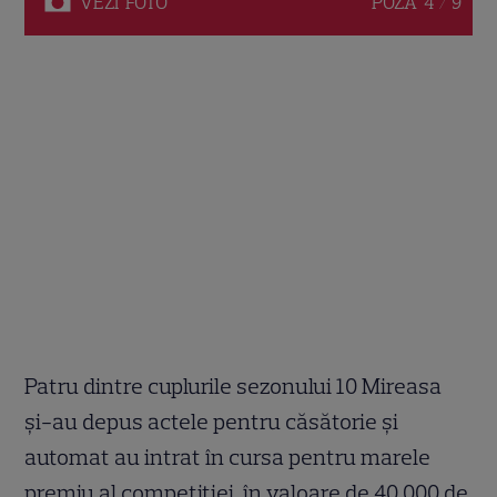
VEZI
FOTO
POZA
4 / 9
Patru dintre cuplurile sezonului 10 Mireasa
şi-au depus actele pentru căsătorie şi
automat au intrat în cursa pentru marele
premiu al competiţiei, în valoare de 40.000 de