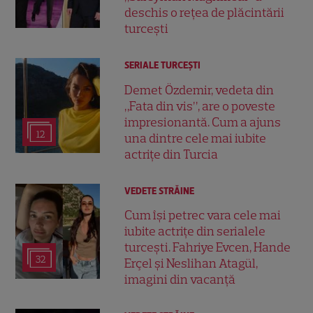
deschis o rețea de plăcintării
turcești
SERIALE TURCEŞTI
Demet Özdemir, vedeta din
„Fata din vis”, are o poveste
impresionantă. Cum a ajuns
12
una dintre cele mai iubite
actrițe din Turcia
VEDETE STRĂINE
Cum își petrec vara cele mai
iubite actrițe din serialele
turcești. Fahriye Evcen, Hande
32
Erçel și Neslihan Atagül,
imagini din vacanță