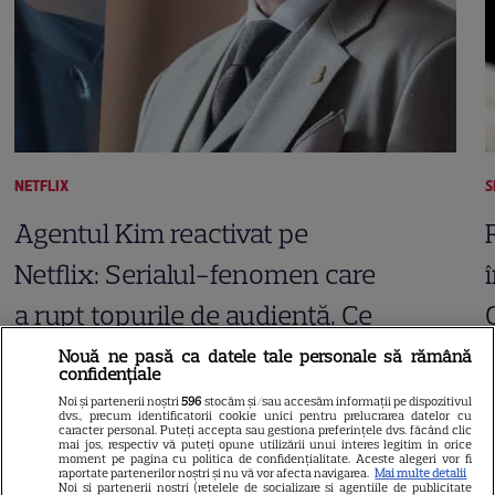
NETFLIX
S
Agentul Kim reactivat pe
Netflix: Serialul-fenomen care
a rupt topurile de audiență. Ce
șanse sunt pentru Sezonul 2
Nouă ne pasă ca datele tale personale să rămână
confidențiale
Noi și partenerii noștri
596
stocăm și/sau accesăm informații pe dispozitivul
dvs., precum identificatorii cookie unici pentru prelucrarea datelor cu
caracter personal. Puteți accepta sau gestiona preferințele dvs. făcând clic
mai jos, respectiv vă puteți opune utilizării unui interes legitim în orice
moment pe pagina cu politica de confidențialitate. Aceste alegeri vor fi
raportate partenerilor noștri și nu vă vor afecta navigarea.
Mai multe detalii
Noi si partenerii nostri (retelele de socializare si agentiile de publicitate