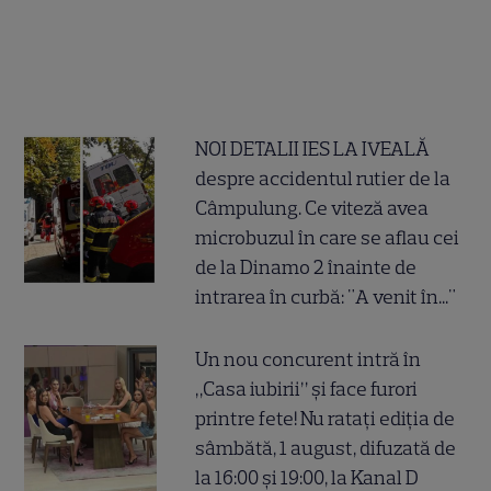
NOI DETALII IES LA IVEALĂ
despre accidentul rutier de la
Câmpulung. Ce viteză avea
microbuzul în care se aflau cei
de la Dinamo 2 înainte de
intrarea în curbă: "A venit în..."
Un nou concurent intră în
„Casa iubirii” și face furori
printre fete! Nu ratați ediția de
sâmbătă, 1 august, difuzată de
la 16:00 și 19:00, la Kanal D