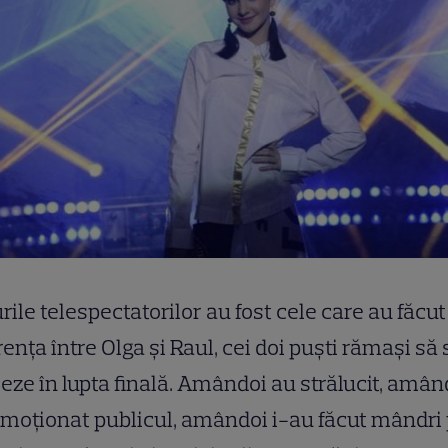
rile telespectatorilor au fost cele care au făcut
renţa între Olga şi Raul, cei doi puşti rămaşi să 
eze în lupta finală. Amândoi au strălucit, amân
moţionat publicul, amândoi i-au făcut mândri