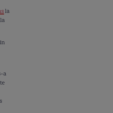
ms
la
 la
în
s-a
nte
r
s