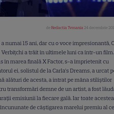
de
Redactia Tvmania
24 decembrie 201
a numai 15 ani, dar cu o voce impresionantă, 
Verbiţchi a trăit în ultimele luni ca într-un film
s în marea finală X Factor, s-a împrietenit cu
orul ei, solistul de la Carla’s Dreams, a urcat p
ă alături de acesta, a intrat pe mâna stiliştilor
ru transformări demne de un artist, a fost lăud
uraţii emisiunii la fiecare gală. Iar toate aceste
 încununate de câştigarea marelui premiu al ce