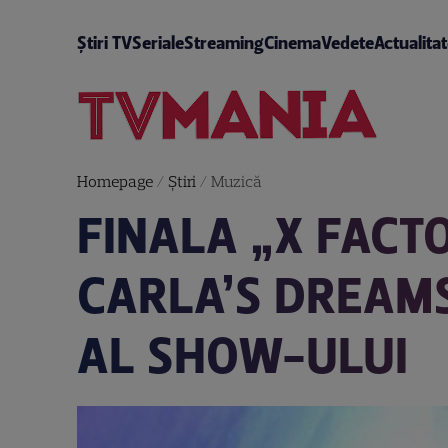
Știri TV
Seriale
Streaming
Cinema
Vedete
Actualita
Homepage
/
Știri
/
Muzică
FINALA „X FACTO
CARLA’S DREAMS
AL SHOW-ULUI