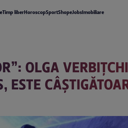
te
Timp liber
Horoscop
Sport
Shop
eJobs
Imobiliare
R”: OLGA VERBIŢCHI
, ESTE CÂŞTIGĂTOA