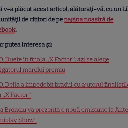
 v-a plăcut acest articol, alăturați-vă, cu un Li
nității de cititori de pe
pagina noastră de
ebook
.
r putea interesa și:
. Duete în finala „X Factor”: azi se alege
igătorul marelui premiu
. Delia a împodobit bradul cu ajutorul finaliștil
a „X Factor”
a Brenciu va prezenta o nouă emisiune la Ant
Uniplay Show”