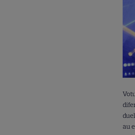
Votu
dife
duel
au e