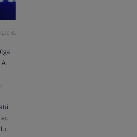
6, 10:42
Olga
. A
e
ată
a au
lui