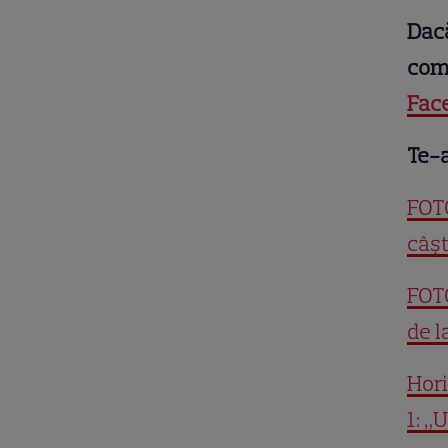
Dacă
comu
Fac
Te-a
FOTO
câșt
FOTO
de l
Hori
1: „