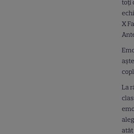
toţi
echi
X Fa
Ante
Emoţ
aşte
copl
La r
clas
emoţ
aleg
atât