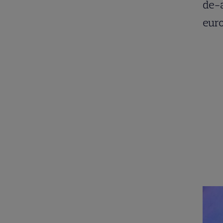
de-a
euro