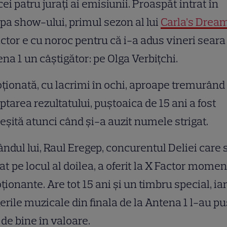
 cei patru juraţi ai emisiunii. Proaspăt intrat în
pa show-ului, primul sezon al lui
Carla’s Drea
ctor e cu noroc pentru că i-a adus vineri seara
na 1 un câştigător: pe Olga Verbiţchi.
ionată, cu lacrimi în ochi, aproape tremurând 
ptarea rezultatului, puştoaica de 15 ani a fost
eşită atunci când şi-a auzit numele strigat.
ândul lui, Raul Eregep, concurentul Deliei care 
at pe locul al doilea, a oferit la X Factor mome
ionante. Are tot 15 ani şi un timbru special, ia
erile muzicale din finala de la Antena 1 l-au pu
 de bine în valoare.