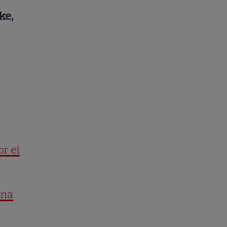
ke,
or ei
ena