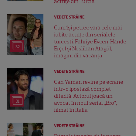
actrițe din Turcia
VEDETE STRĂINE
Cum își petrec vara cele mai
iubite actrițe din serialele
turcești. Fahriye Evcen, Hande
32
Erçel și Neslihan Atagül,
imagini din vacanță
VEDETE STRĂINE
Can Yaman revine pe ecrane
într-o ipostază complet
diferită. Actorul joacă un
31
avocat în noul serial „Bro”,
filmat în Italia
VEDETE STRĂINE