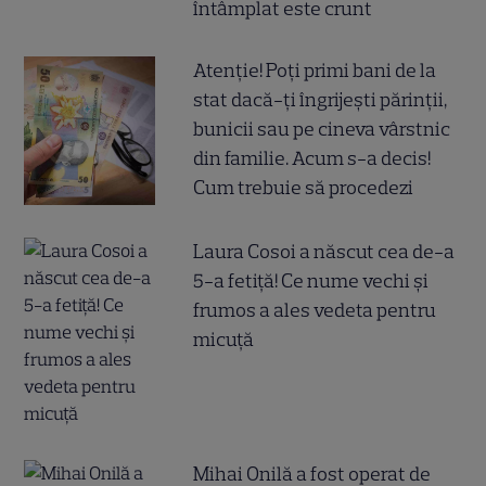
întâmplat este crunt
Atenție! Poți primi bani de la
stat dacă-ți îngrijești părinții,
bunicii sau pe cineva vârstnic
din familie. Acum s-a decis!
Cum trebuie să procedezi
Laura Cosoi a născut cea de-a
5-a fetiță! Ce nume vechi și
frumos a ales vedeta pentru
micuță
Mihai Onilă a fost operat de