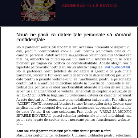
ABONEAZA-TE LA REVISTĂ
Nouă ne pasă ca datele tale personale să rămână
Libertatea
confidențiale
Libertatea pentru femei
Noi și partenerii noștri
596
stocăm și/sau accesăm informații pe dispozitivul
dvs., precum identificatorii cookie unici pentru prelucrarea datelor cu
GSP
caracter personal. Puteți accepta sau gestiona preferințele dvs. făcând clic
mai jos, respectiv vă puteți opune utilizării unui interes legitim în orice
Știri mondene
moment pe pagina cu politica de confidențialitate. Aceste alegeri vor fi
raportate partenerilor noștri și nu vă vor afecta navigarea.
Mai multe detalii
Noi si partenerii nostri (retelele de socializare si agentiile de publicitate
Avantaje
partenere, precum si furnizorii nostri de servicii de date analitice) prelucram
date pentru a permite website-ului sa functioneze, pentru a personaliza
Elle
continutul si anunturile publicitare afisate in functie de interesele si/sau
profilul dvs., pentru a va oferi functionalitati aferente retelelor de socializare
Unica
si pentru a analiza traficul pe website. Beneficiati de drepturile prevazute de
art. 15-22 din GDPR in legatura cu prelucrarea datelor cu caracter personal.
Aceste drepturi pot fi exercitate prin modalitatea indicata
Retete practice
aici
. Prin click pe
“ACCEPT TOATE”, acceptati folosirea tuturor Tehnologiilor de tip Cookie, care
implica inclusiv acceptul dvs. cu privire la stocarea/accesarea informatiilor
de catre Vendor-ii cu care colaboram. Prin click pe “VREAU SA MODIFIC
SETARILE INDIVIDUAL” puteti schimba preferintele in mod individual, mai
URMĂREȘTE-NE PE
putin cele legate de cookie strict necesare pentru functionarea website-
ului.
Atât noi, cât și partenerii noștri prelucrăm datele pentru a oferi:
Măsurarea performanței reclamelor. Utilizarea profilurilor pentru selectarea