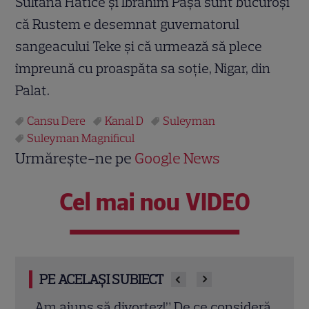
Sultana Hatice şi Ibrahim Paşa sunt bucuroşi
că Rustem e desemnat guvernatorul
sangeacului Teke şi că urmează să plece
împreună cu proaspăta sa soţie, Nigar, din
Palat.
Cansu Dere
Kanal D
Suleyman
Suleyman Magnificul
Urmărește-ne pe
Google News
Cel mai nou VIDEO
PE ACELAȘI SUBIECT
deră
Eva Pavel nu ia vacanță! Realizatoarea
Trau