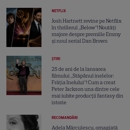
NETFLIX
Josh Hartnett revine pe Netflix
în thrillerul „Below”! Noutăți
majore despre premiile Emmy
și noul serial Dan Brown
ȘTIRI
25 de ani de la lansarea
filmului „Stăpânul inelelor:
Frăția Inelului”! Cum a creat
Peter Jackson una dintre cele
mai iubite producții fantasy din
istorie
RECOMANDĂRI
Adela Mărculescu, omagiată