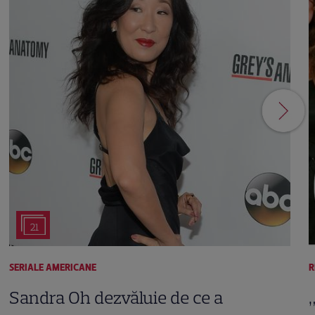
21
SERIALE AMERICANE
R
Sandra Oh dezvăluie de ce a