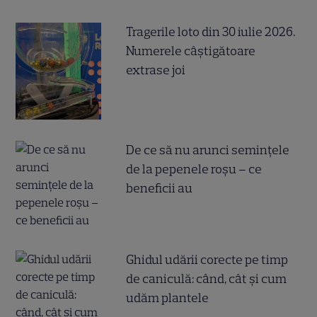
Tragerile loto din 30 iulie 2026.
Numerele câştigătoare
extrase joi
De ce să nu arunci semințele
de la pepenele roșu – ce
beneficii au
Ghidul udării corecte pe timp
de caniculă: când, cât şi cum
udăm plantele