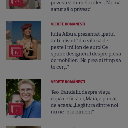
28
povestea numelui ales. „Nu mă
satur să o privesc”
VEDETE ROMÂNEŞTI
Iulia Albu a prezentat „patul
anti-divorț” din vila sa de
peste 1 milion de euro! Ce
10
spune designerul despre piesa
de mobilier: „Nu prea ai timp să
te cerți”
VEDETE ROMÂNEŞTI
Teo Trandafir, despre viața
după ce fiica ei, Maia, a plecat
de acasă: „Legătura dintre noi
7
nu ne-o ia nimeni”