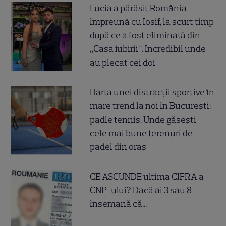
Lucia a părăsit România
împreună cu Iosif, la scurt timp
după ce a fost eliminată din
„Casa iubirii”. Incredibil unde
au plecat cei doi
Harta unei distracții sportive în
mare trend la noi în București:
padle tennis. Unde găsești
cele mai bune terenuri de
padel din oraș
CE ASCUNDE ultima CIFRA a
CNP-ului? Dacă ai 3 sau 8
însemană că...