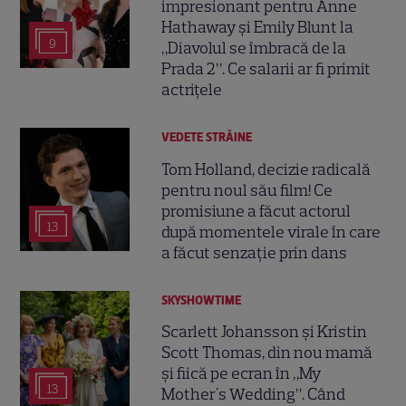
impresionant pentru Anne
Hathaway și Emily Blunt la
9
„Diavolul se îmbracă de la
Prada 2”. Ce salarii ar fi primit
actrițele
VEDETE STRĂINE
Tom Holland, decizie radicală
pentru noul său film! Ce
promisiune a făcut actorul
13
după momentele virale în care
a făcut senzație prin dans
SKYSHOWTIME
Scarlett Johansson și Kristin
Scott Thomas, din nou mamă
și fiică pe ecran în „My
13
Mother's Wedding”. Când