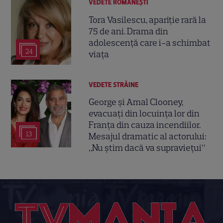
VEDETE ROMÂNEŞTI
Tora Vasilescu, apariție rară la
75 de ani. Drama din
adolescență care i-a schimbat
24
viața
VEDETE STRĂINE
George și Amal Clooney,
evacuați din locuința lor din
Franța din cauza incendiilor.
13
Mesajul dramatic al actorului:
„Nu știm dacă va supraviețui”