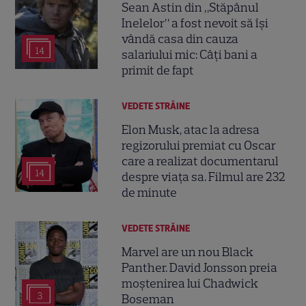
Sean Astin din „Stăpânul
Inelelor” a fost nevoit să își
vândă casa din cauza
14
salariului mic: Câți bani a
primit de fapt
VEDETE STRĂINE
Elon Musk, atac la adresa
regizorului premiat cu Oscar
care a realizat documentarul
14
despre viața sa. Filmul are 232
de minute
VEDETE STRĂINE
Marvel are un nou Black
Panther. David Jonsson preia
moștenirea lui Chadwick
3
Boseman