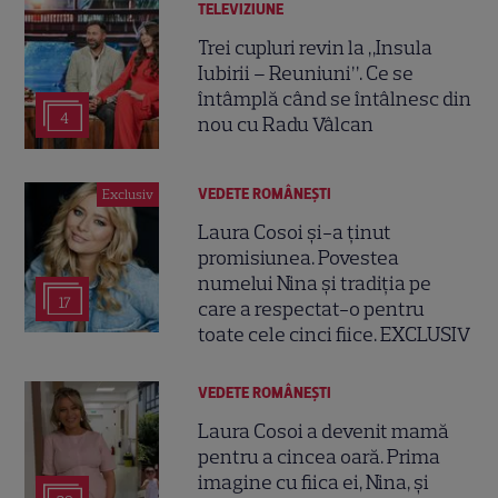
TELEVIZIUNE
Trei cupluri revin la „Insula
Iubirii – Reuniuni”. Ce se
întâmplă când se întâlnesc din
4
nou cu Radu Vâlcan
VEDETE ROMÂNEŞTI
Exclusiv
Laura Cosoi și-a ținut
promisiunea. Povestea
numelui Nina și tradiția pe
17
care a respectat-o pentru
toate cele cinci fiice. EXCLUSIV
VEDETE ROMÂNEŞTI
Laura Cosoi a devenit mamă
pentru a cincea oară. Prima
imagine cu fiica ei, Nina, și