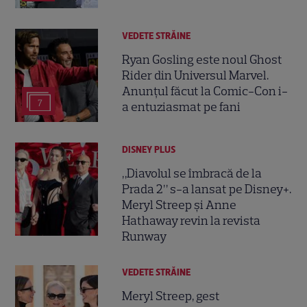
VEDETE STRĂINE
Ryan Gosling este noul Ghost
Rider din Universul Marvel.
Anunțul făcut la Comic-Con i-
7
a entuziasmat pe fani
DISNEY PLUS
„Diavolul se îmbracă de la
Prada 2” s-a lansat pe Disney+.
Meryl Streep și Anne
Hathaway revin la revista
Runway
VEDETE STRĂINE
Meryl Streep, gest