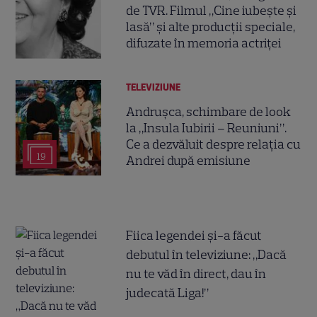
de TVR. Filmul „Cine iubește și
lasă” și alte producții speciale,
difuzate în memoria actriței
TELEVIZIUNE
Andrușca, schimbare de look
la „Insula Iubirii – Reuniuni”.
Ce a dezvăluit despre relația cu
19
Andrei după emisiune
Fiica legendei și-a făcut
debutul în televiziune: „Dacă
nu te văd în direct, dau în
judecată Liga!”