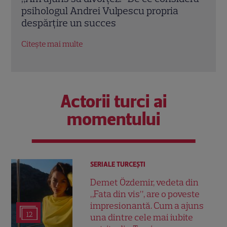
emisiunii „Apel la Consilier” pregătește
drag
un nou sezon intens la Kanal D
marc
Citește mai multe
Citeș
Actorii turci ai
momentului
SERIALE TURCEŞTI
Demet Özdemir, vedeta din
„Fata din vis”, are o poveste
impresionantă. Cum a ajuns
12
una dintre cele mai iubite