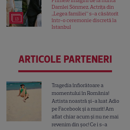
Primele imagini de la nunta
Damlei Sönmez. Actrița din
„Legea familiei” s-a căsătorit
13
într-o ceremonie discretă la
Istanbul
ARTICOLE PARTENERI
Tragedia înfiorătoare a
momentului în România!
Artista noastră și-a luat Adio
pe Facebook și a murit! Am
aflat chiar acum și nu ne mai
revenim din șoc! Ce i s-a