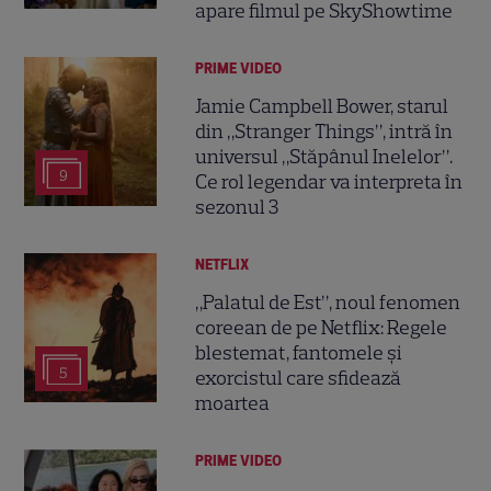
apare filmul pe SkyShowtime
PRIME VIDEO
Jamie Campbell Bower, starul
din „Stranger Things”, intră în
universul „Stăpânul Inelelor”.
9
Ce rol legendar va interpreta în
sezonul 3
NETFLIX
„Palatul de Est”, noul fenomen
coreean de pe Netflix: Regele
blestemat, fantomele și
5
exorcistul care sfidează
moartea
PRIME VIDEO