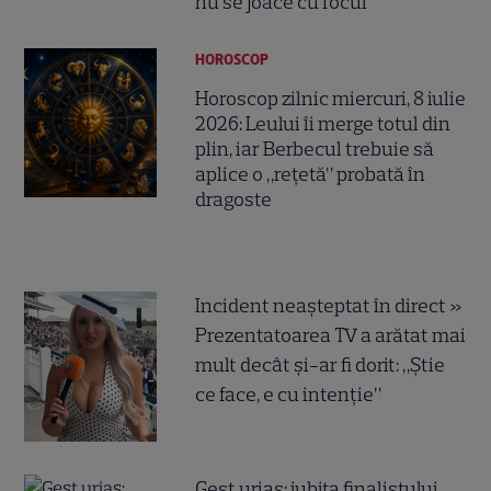
nu se joace cu focul
HOROSCOP
Horoscop zilnic miercuri, 8 iulie
2026: Leului îi merge totul din
plin, iar Berbecul trebuie să
aplice o „rețetă” probată în
dragoste
Incident neașteptat în direct »
Prezentatoarea TV a arătat mai
mult decât și-ar fi dorit: „Știe
ce face, e cu intenție”
Gest uriaș: iubita finalistului