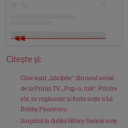
A post shared by Andreea Ibacka (@andreeaibacka)
Citește și:
Cine sunt „băcițele” din noul serial
de la Prima TV, „Pup-o, mă!”. Printre
ele, se regăsește și fosta soție a lui
Bobby Păunescu
Surpriză la dublu! Hilary Swank este