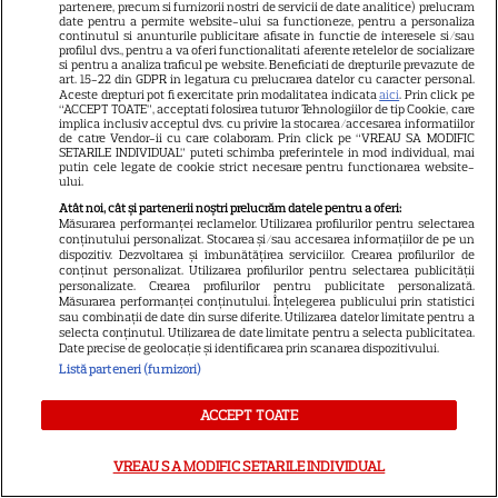
partenere, precum si furnizorii nostri de servicii de date analitice) prelucram
date pentru a permite website-ului sa functioneze, pentru a personaliza
continutul si anunturile publicitare afisate in functie de interesele si/sau
profilul dvs., pentru a va oferi functionalitati aferente retelelor de socializare
si pentru a analiza traficul pe website. Beneficiati de drepturile prevazute de
art. 15-22 din GDPR in legatura cu prelucrarea datelor cu caracter personal.
Aceste drepturi pot fi exercitate prin modalitatea indicata
aici
. Prin click pe
“ACCEPT TOATE”, acceptati folosirea tuturor Tehnologiilor de tip Cookie, care
implica inclusiv acceptul dvs. cu privire la stocarea/accesarea informatiilor
de catre Vendor-ii cu care colaboram. Prin click pe “VREAU SA MODIFIC
SETARILE INDIVIDUAL” puteti schimba preferintele in mod individual, mai
putin cele legate de cookie strict necesare pentru functionarea website-
ului.
Atât noi, cât și partenerii noștri prelucrăm datele pentru a oferi:
Măsurarea performanței reclamelor. Utilizarea profilurilor pentru selectarea
conținutului personalizat. Stocarea și/sau accesarea informațiilor de pe un
dispozitiv. Dezvoltarea și îmbunătățirea serviciilor. Crearea profilurilor de
conținut personalizat. Utilizarea profilurilor pentru selectarea publicității
personalizate. Crearea profilurilor pentru publicitate personalizată.
Măsurarea performanței conținutului. Înțelegerea publicului prin statistici
sau combinații de date din surse diferite. Utilizarea datelor limitate pentru a
selecta conținutul. Utilizarea de date limitate pentru a selecta publicitatea.
Date precise de geolocație și identificarea prin scanarea dispozitivului.
20
Listă parteneri (furnizori)
ACCEPT TOATE
SERIALE AMERICANE
S
Brooks Nader readuce la viață
VREAU SA MODIFIC SETARILE INDIVIDUAL