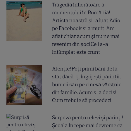
Tragedia înfiorătoare a
momentului în România!
Artista noastră și-a luat Adio
pe Facebook și a murit! Am
aflat chiar acum și nu ne mai
revenim din șoc! Ce i s-a
întâmplat este crunt
Atenție! Poți primi bani de la
stat dacă-ți îngrijești părinții,
bunicii sau pe cineva vârstnic
din familie. Acum s-a decis!
Cum trebuie să procedezi
Surpriză pentru elevi și părinți!
Școala începe mai devreme ca