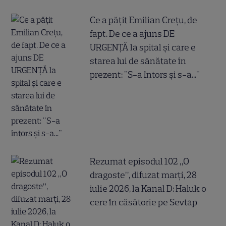
Ce a pățit Emilian Crețu, de
fapt. De ce a ajuns DE
URGENȚĂ la spital și care e
starea lui de sănătate în
prezent: "S-a întors și s-a..."
Rezumat episodul 102 „O
dragoste”, difuzat marți, 28
iulie 2026, la Kanal D: Haluk o
cere în căsătorie pe Sevtap