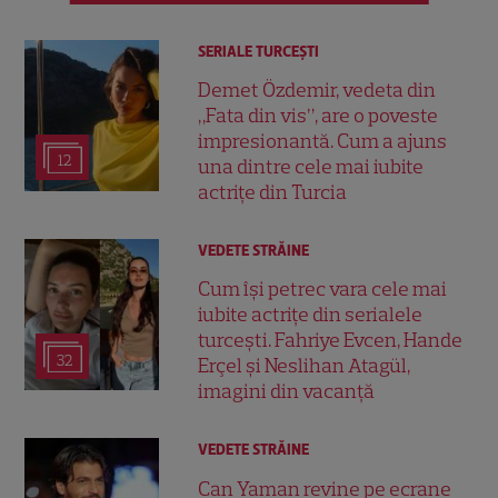
SERIALE TURCEŞTI
Demet Özdemir, vedeta din
„Fata din vis”, are o poveste
impresionantă. Cum a ajuns
12
una dintre cele mai iubite
actrițe din Turcia
VEDETE STRĂINE
Cum își petrec vara cele mai
iubite actrițe din serialele
turcești. Fahriye Evcen, Hande
32
Erçel și Neslihan Atagül,
imagini din vacanță
VEDETE STRĂINE
Can Yaman revine pe ecrane