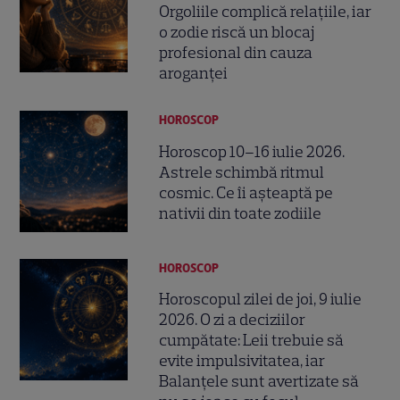
Orgoliile complică relațiile, iar
o zodie riscă un blocaj
profesional din cauza
aroganței
HOROSCOP
Horoscop 10–16 iulie 2026.
Astrele schimbă ritmul
cosmic. Ce îi așteaptă pe
nativii din toate zodiile
HOROSCOP
Horoscopul zilei de joi, 9 iulie
2026. O zi a deciziilor
cumpătate: Leii trebuie să
evite impulsivitatea, iar
Balanțele sunt avertizate să