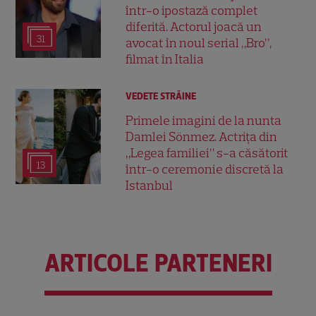
într-o ipostază complet
diferită. Actorul joacă un
31
avocat în noul serial „Bro”,
filmat în Italia
VEDETE STRĂINE
Primele imagini de la nunta
Damlei Sönmez. Actrița din
„Legea familiei” s-a căsătorit
13
într-o ceremonie discretă la
Istanbul
ARTICOLE PARTENERI