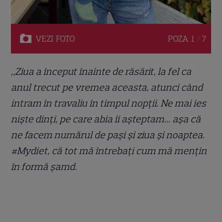
VEZI
FOTO
POZA
1 / 7
„Ziua a început înainte de răsărit, la fel ca
anul trecut pe vremea aceasta, atunci când
intram în travaliu în timpul nopții. Ne mai ies
niște dinți, pe care abia îi așteptam… așa că
ne facem numărul de pași și ziua și noaptea.
#Mydiet, că tot mă întrebați cum mă mențin
în formă șamd.