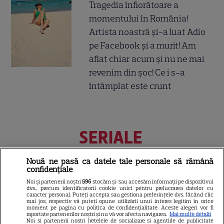
Tragedia înfiorătoare a
momentului în România!
Artista noastră și-a luat Adio
pe Facebook și a murit! Am
aflat chiar acum și nu ne mai
revenim din șoc! Ce i s-a
întâmplat este crunt
SERIALE
Nouă ne pasă ca datele tale personale să rămână
confidențiale
Noi și partenerii noștri
596
stocăm și/sau accesăm informații pe dispozitivul
dvs., precum identificatorii cookie unici pentru prelucrarea datelor cu
caracter personal. Puteți accepta sau gestiona preferințele dvs. făcând clic
mai jos, respectiv vă puteți opune utilizării unui interes legitim în orice
moment pe pagina cu politica de confidențialitate. Aceste alegeri vor fi
raportate partenerilor noștri și nu vă vor afecta navigarea.
Mai multe detalii
Noi si partenerii nostri (retelele de socializare si agentiile de publicitate