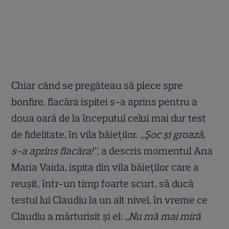
Chiar când se pregăteau să plece spre
bonfire, flacăra ispitei s-a aprins pentru a
doua oară de la ȋnceputul celui mai dur test
de fidelitate, ȋn vila băieţilor. „
Şoc și groază,
s-a aprins flacăra!”,
a descris momentul Ana
Maria Vaida, ispita din vila băieţilor care a
reușit, ȋntr-un timp foarte scurt, să ducă
testul lui Claudiu la un alt nivel, ȋn vreme ce
Claudiu a mărturisit și el:
„Nu mă mai miră