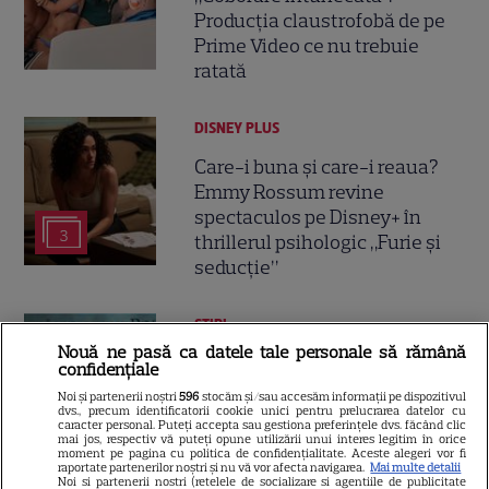
Producția claustrofobă de pe
Prime Video ce nu trebuie
ratată
DISNEY PLUS
Care-i buna și care-i reaua?
Emmy Rossum revine
spectaculos pe Disney+ în
3
thrillerul psihologic „Furie și
seducție”
ȘTIRI
Nouă ne pasă ca datele tale personale să rămână
25 de ani de la lansarea
confidențiale
filmului „Stăpânul inelelor:
Noi și partenerii noștri
596
stocăm și/sau accesăm informații pe dispozitivul
Frăția Inelului”! Cum a creat
dvs., precum identificatorii cookie unici pentru prelucrarea datelor cu
caracter personal. Puteți accepta sau gestiona preferințele dvs. făcând clic
Peter Jackson una dintre cele
mai jos, respectiv vă puteți opune utilizării unui interes legitim în orice
moment pe pagina cu politica de confidențialitate. Aceste alegeri vor fi
mai iubite producții fantasy din
raportate partenerilor noștri și nu vă vor afecta navigarea.
Mai multe detalii
Noi si partenerii nostri (retelele de socializare si agentiile de publicitate
istorie