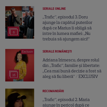
SERIALE ONLINE
„Trafic”, episodul 3. Doru
ajunge la capătul puterilor
după ce Marius îi obligă să
6
intre în lumea mafiei: „Nu
trebuia să ajungem aici!”
SERIALE ROMÂNEŞTI
Exclusiv
Adriana Irimescu, despre rolul
din „Trafic”, familie și libertate:
„Cea mai bună decizie a fost să
16
aleg să fiu liberă” / EXCLUSIV
RECOMANDĂRI
„Trafic”, episodul 2. Maria
ajunge în pericol după ce