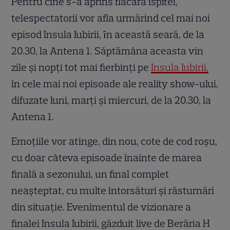
Pentru cine s-a aprins flacăra ispitei,
telespectatorii vor afla urmărind cel mai noi
episod Insula Iubirii, ȋn această seară, de la
20.30, la Antena 1. Săptămâna aceasta vin
zile şi nopţi tot mai fierbinţi pe
Insula Iubirii,
în cele mai noi episoade ale reality show-ului,
difuzate luni, marţi şi miercuri, de la 20.30, la
Antena 1.
Emoţiile vor atinge, din nou, cote de cod roşu,
cu doar câteva episoade înainte de marea
finală a sezonului, un final complet
neaşteptat, cu multe întorsături şi răsturnări
din situaţie. Evenimentul de vizionare a
finalei Insula Iubirii, găzduit live de Berăria H