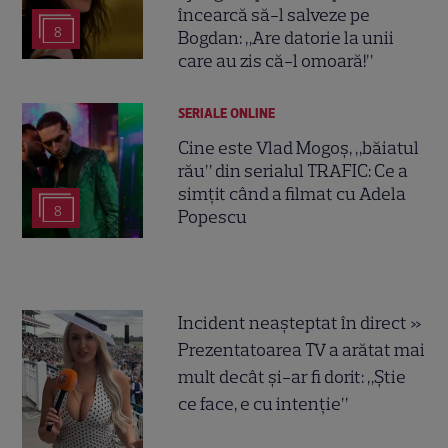
încearcă să-l salveze pe
8
Bogdan: „Are datorie la unii
care au zis că-l omoară!”
SERIALE ONLINE
Cine este Vlad Mogoș, „băiatul
rău” din serialul TRAFIC: Ce a
simțit când a filmat cu Adela
8
Popescu
Incident neașteptat în direct »
Prezentatoarea TV a arătat mai
mult decât și-ar fi dorit: „Știe
ce face, e cu intenție”