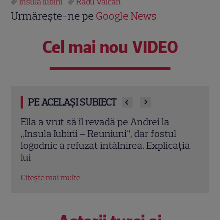
Insula iubirii
Radu Vâlcan
Urmărește-ne pe
Google News
Cel mai nou VIDEO
PE ACELAȘI SUBIECT
Insula Iubirii – Reuniuni, 23 iulie 2026.
Adel
Marea premieră la Antena 1 și
Șușa
ția
AntenaPLAY. Ce foste cupluri și ispite
fost
revin în fața lui Radu Vâlcan
Citeș
Citește mai multe