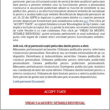
partenere, precum si furnizorii nostri de servicii de date analitice) prelucram
date pentru a permite website-ului sa functioneze, pentru a personaliza
continutul si anunturile publicitare afisate in functie de interesele si/sau
profilul dvs., pentru a va oferi functionalitati aferente retelelor de socializare
PRIME VIDEO
si pentru a analiza traficul pe website. Beneficiati de drepturile prevazute de
art. 15-22 din GDPR in legatura cu prelucrarea datelor cu caracter personal.
Ride or Die pe Prime Video.
Aceste drepturi pot fi exercitate prin modalitatea indicata
aici
. Prin click pe
“ACCEPT TOATE”, acceptati folosirea tuturor Tehnologiilor de tip Cookie, care
Octavia Spencer și Hannah
implica inclusiv acceptul dvs. cu privire la stocarea/accesarea informatiilor
de catre Vendor-ii cu care colaboram. Prin click pe “VREAU SA MODIFIC
Waddingham, într-un serial cu
SETARILE INDIVIDUAL” puteti schimba preferintele in mod individual, mai
putin cele legate de cookie strict necesare pentru functionarea website-
asasini, umor și multă acțiune
ului.
Atât noi, cât și partenerii noștri prelucrăm datele pentru a oferi:
Măsurarea performanței reclamelor. Utilizarea profilurilor pentru selectarea
conținutului personalizat. Stocarea și/sau accesarea informațiilor de pe un
VEDETE STRĂINE
dispozitiv. Dezvoltarea și îmbunătățirea serviciilor. Crearea profilurilor de
conținut personalizat. Utilizarea profilurilor pentru selectarea publicității
Lansarea thrillerului SF
personalizate. Crearea profilurilor pentru publicitate personalizată.
Măsurarea performanței conținutului. Înțelegerea publicului prin statistici
„Capătul Străzii Stejar”: Anne
sau combinații de date din surse diferite. Utilizarea datelor limitate pentru a
Hathaway și Ewan McGregor,
selecta conținutul. Utilizarea de date limitate pentru a selecta publicitatea.
Date precise de geolocație și identificarea prin scanarea dispozitivului.
7
înfruntare preistorică într-o
Listă parteneri (furnizori)
suburbie americană
ACCEPT TOATE
SERIALE ONLINE
VREAU SA MODIFIC SETARILE INDIVIDUAL
Cum arăta Pământul când