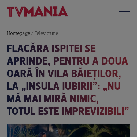
Homepage
/
Televiziune
FLACĂRA ISPITEI SE
APRINDE, PENTRU A DOUA
OARĂ ȊN VILA BĂIEŢILOR,
LA „INSULA IUBIRII”: „NU
MĂ MAI MIRĂ NIMIC,
TOTUL ESTE IMPREVIZIBIL!”