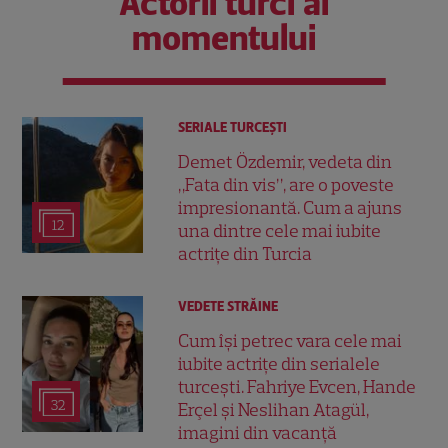
Actorii turci ai
momentului
SERIALE TURCEŞTI
Demet Özdemir, vedeta din
„Fata din vis”, are o poveste
impresionantă. Cum a ajuns
12
una dintre cele mai iubite
actrițe din Turcia
VEDETE STRĂINE
Cum își petrec vara cele mai
iubite actrițe din serialele
turcești. Fahriye Evcen, Hande
32
Erçel și Neslihan Atagül,
imagini din vacanță