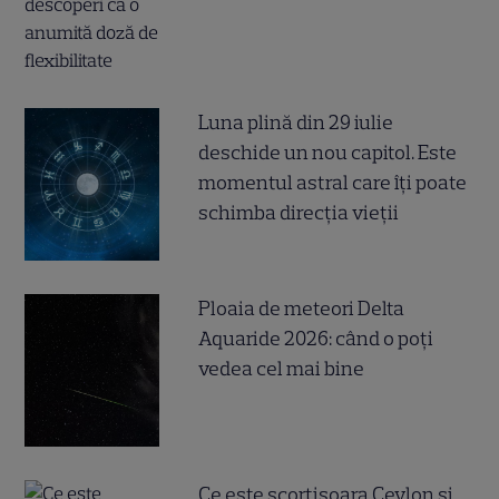
Luna plină din 29 iulie
deschide un nou capitol. Este
momentul astral care îți poate
schimba direcția vieții
Ploaia de meteori Delta
Aquaride 2026: când o poți
vedea cel mai bine
Ce este scorțișoara Ceylon și