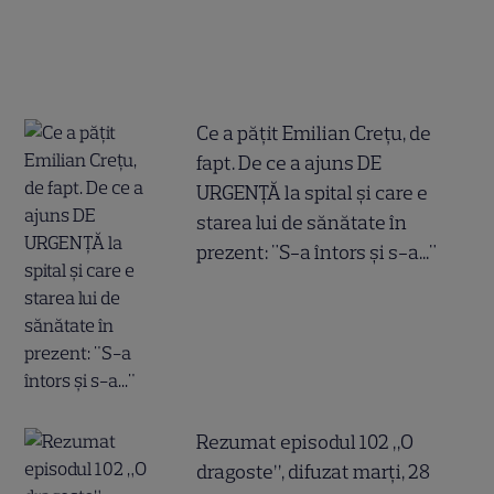
Ce a pățit Emilian Crețu, de
fapt. De ce a ajuns DE
URGENȚĂ la spital și care e
starea lui de sănătate în
prezent: "S-a întors și s-a..."
Rezumat episodul 102 „O
dragoste”, difuzat marți, 28