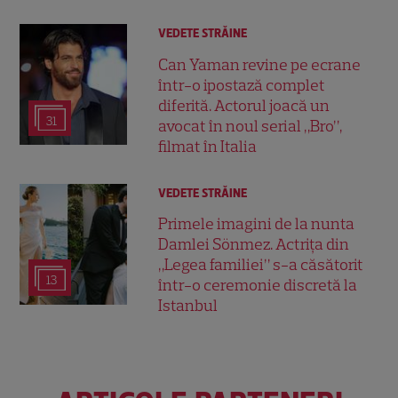
VEDETE STRĂINE
Can Yaman revine pe ecrane
într-o ipostază complet
diferită. Actorul joacă un
31
avocat în noul serial „Bro”,
filmat în Italia
VEDETE STRĂINE
Primele imagini de la nunta
Damlei Sönmez. Actrița din
„Legea familiei” s-a căsătorit
13
într-o ceremonie discretă la
Istanbul