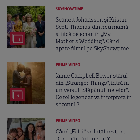
SKYSHOWTIME
Scarlett Johansson și Kristin
Scott Thomas, din nou mamă
și fiică pe ecran în „My
13
Mother's Wedding”. Când
apare filmul pe SkyShowtime
PRIME VIDEO
Jamie Campbell Bower, starul
din „Stranger Things”, intră în
universul „Stăpânul Inelelor”.
9
Ce rol legendar va interpreta în
sezonul 3
PRIME VIDEO
Când „Fălci” se întâlnește cu
„Coborâre întunecată”: