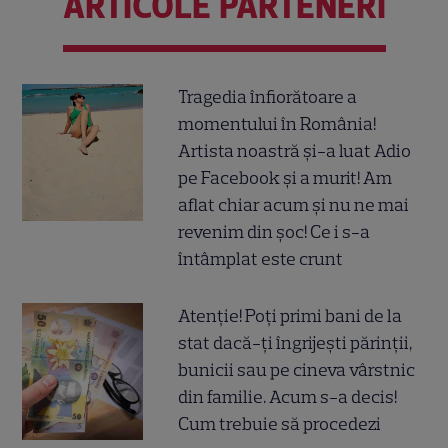
ARTICOLE PARTENERI
Tragedia înfiorătoare a
momentului în România!
Artista noastră și-a luat Adio
pe Facebook și a murit! Am
aflat chiar acum și nu ne mai
revenim din șoc! Ce i s-a
întâmplat este crunt
Atenție! Poți primi bani de la
stat dacă-ți îngrijești părinții,
bunicii sau pe cineva vârstnic
din familie. Acum s-a decis!
Cum trebuie să procedezi