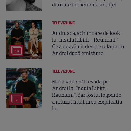
difuzate în memoria actriței
TELEVIZIUNE
Andrușca, schimbare de look
la „Insula Iubirii – Reuniuni”.
Ce a dezvăluit despre relația cu
19
Andrei după emisiune
TELEVIZIUNE
Ella a vrut să îl revadă pe
Andrei la „Insula Iubirii –
Reuniuni”, dar fostul logodnic
9
a refuzat întâlnirea. Explicația
lui