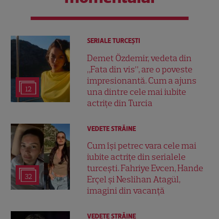
SERIALE TURCEŞTI
Demet Özdemir, vedeta din
„Fata din vis”, are o poveste
impresionantă. Cum a ajuns
12
una dintre cele mai iubite
actrițe din Turcia
VEDETE STRĂINE
Cum își petrec vara cele mai
iubite actrițe din serialele
turcești. Fahriye Evcen, Hande
32
Erçel și Neslihan Atagül,
imagini din vacanță
VEDETE STRĂINE