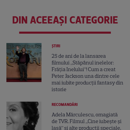
DIN ACEEAȘI CATEGORIE
ȘTIRI
25 de ani de la lansarea
filmului „Stăpânul inelelor:
Frăția Inelului”! Cum a creat
Peter Jackson una dintre cele
mai iubite producții fantasy din
istorie
RECOMANDĂRI
Adela Mărculescu, omagiată
de TVR. Filmul „Cine iubește și
lasă” și alte producții speciale,