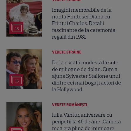
Imagini memorabile de la
nunta Prințesei Diana cu
Prințul Charles. Detalii
18
fascinante de la ceremonia
regală din 1981
VEDETE STRĂINE
De la o viață modestă la sute
de milioane de dolari. Cum a
ajuns Sylvester Stallone unul
15
dintre cei mai bogați actori de
la Hollywood
VEDETE ROMÂNEŞTI
Iulia Vântur, aniversare cu
peripeții la 46 de ani: „Camera
mea era plină de inimioare