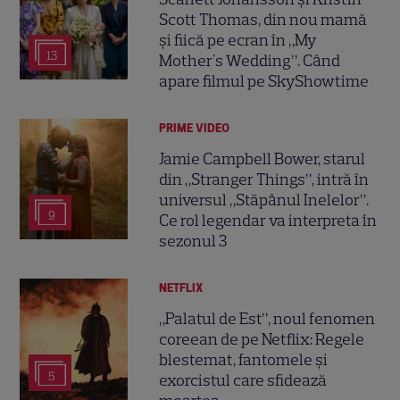
Scott Thomas, din nou mamă
și fiică pe ecran în „My
13
Mother's Wedding”. Când
apare filmul pe SkyShowtime
PRIME VIDEO
Jamie Campbell Bower, starul
din „Stranger Things”, intră în
universul „Stăpânul Inelelor”.
9
Ce rol legendar va interpreta în
sezonul 3
NETFLIX
„Palatul de Est”, noul fenomen
coreean de pe Netflix: Regele
blestemat, fantomele și
5
exorcistul care sfidează