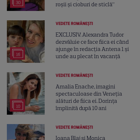
30
roșii și cioburi de sticlă”
VEDETE ROMÂNEŞTI
EXCLUSIV. Alexandra Tudor
dezvăluie ce face fiica ei când
ajunge în redacția Antena 1 și
16
unde au plecat în vacanță
VEDETE ROMÂNEŞTI
Amalia Enache, imagini
spectaculoase din Veneția
alături de fiica ei. Dorința
10
împlinită după 10 ani
VEDETE ROMÂNEŞTI
Ioana Blaj și Monica