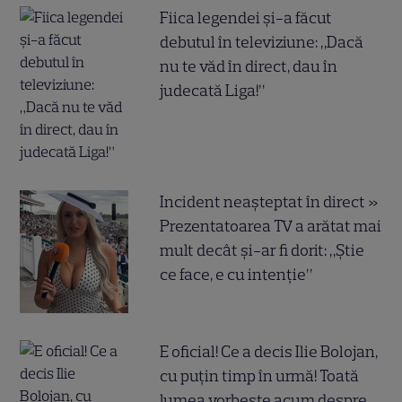
Fiica legendei și-a făcut
debutul în televiziune: „Dacă
nu te văd în direct, dau în
judecată Liga!”
Incident neașteptat în direct »
Prezentatoarea TV a arătat mai
mult decât și-ar fi dorit: „Știe
ce face, e cu intenție”
E oficial! Ce a decis Ilie Bolojan,
cu puțin timp în urmă! Toată
lumea vorbește acum despre