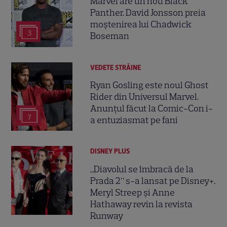
Marvel are un nou Black
Panther. David Jonsson preia
moștenirea lui Chadwick
3
Boseman
VEDETE STRĂINE
Ryan Gosling este noul Ghost
Rider din Universul Marvel.
Anunțul făcut la Comic-Con i-
7
a entuziasmat pe fani
DISNEY PLUS
„Diavolul se îmbracă de la
Prada 2” s-a lansat pe Disney+.
Meryl Streep și Anne
Hathaway revin la revista
Runway