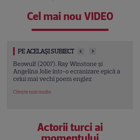
Cel mai nou VIDEO
PE ACELAȘI SUBIECT
Jack Ryan: Agentul din umbră (2014).
Avia
ă a
Chris Pine și Kevin Costner, într-o cursă
lui 
contra cronometru pentru salvarea
de î
economiei americane
Citeș
Citește mai multe
Actorii turci ai
momentului