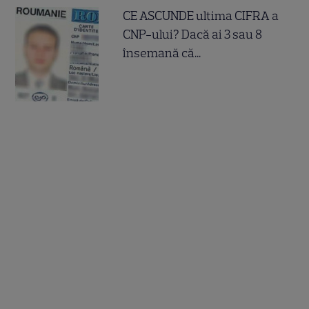
CE ASCUNDE ultima CIFRA a
CNP-ului? Dacă ai 3 sau 8
însemană că...