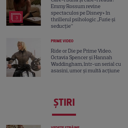
Emmy Rossum revine
spectaculos pe Disney+ în
3
thrillerul psihologic „Furie și
seducție”
PRIME VIDEO
Ride or Die pe Prime Video.
Octavia Spencer și Hannah
Waddingham, într-un serial cu
asasini, umor și multă acțiune
ŞTIRI
VEDETE STRĂINE