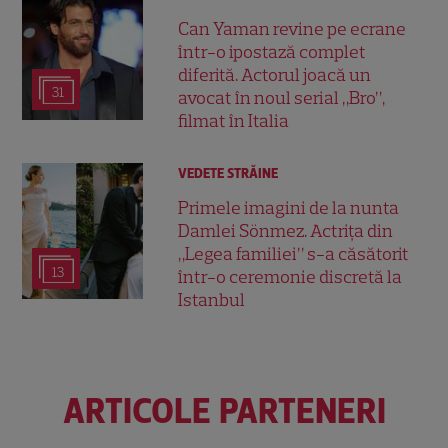
Can Yaman revine pe ecrane
într-o ipostază complet
diferită. Actorul joacă un
31
avocat în noul serial „Bro”,
filmat în Italia
VEDETE STRĂINE
Primele imagini de la nunta
Damlei Sönmez. Actrița din
„Legea familiei” s-a căsătorit
13
într-o ceremonie discretă la
Istanbul
ARTICOLE PARTENERI