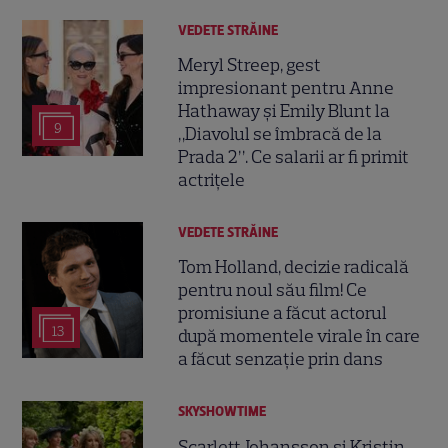
VEDETE STRĂINE
Meryl Streep, gest
impresionant pentru Anne
Hathaway și Emily Blunt la
9
„Diavolul se îmbracă de la
Prada 2”. Ce salarii ar fi primit
actrițele
VEDETE STRĂINE
Tom Holland, decizie radicală
pentru noul său film! Ce
promisiune a făcut actorul
13
după momentele virale în care
a făcut senzație prin dans
SKYSHOWTIME
Scarlett Johansson și Kristin