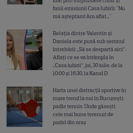
luat prin surprindere chiar și
fanii emisiunii Casa Iubirii: "Nu
mă așteptam! Am aflat..."
Relația dintre Valentin și
Daniela este pusă sub semnul
întrebării: „Să se despartă aici”.
Aflați ce se va întâmpla în
„Casa iubirii”, joi, 30 iulie, de la
10:00 și 16:30, la Kanal D
Harta unei distracții sportive în
mare trend la noi în București:
padle tennis. Unde găsești
cele mai bune terenuri de
padel din oraș