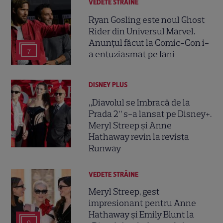
VEDETE STRĂINE
Ryan Gosling este noul Ghost
Rider din Universul Marvel.
Anunțul făcut la Comic-Con i-
7
a entuziasmat pe fani
DISNEY PLUS
„Diavolul se îmbracă de la
Prada 2” s-a lansat pe Disney+.
Meryl Streep și Anne
Hathaway revin la revista
Runway
VEDETE STRĂINE
Meryl Streep, gest
impresionant pentru Anne
Hathaway și Emily Blunt la