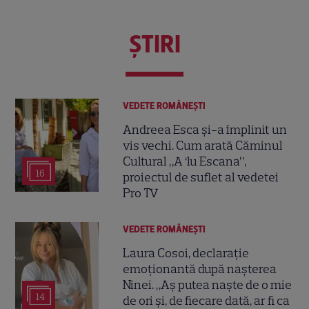
ŞTIRI
VEDETE ROMÂNEŞTI
Andreea Esca și-a împlinit un
vis vechi. Cum arată Căminul
Cultural „A ‘lu Escana”,
16
proiectul de suflet al vedetei
Pro TV
VEDETE ROMÂNEŞTI
Laura Cosoi, declarație
emoționantă după nașterea
Ninei. „Aș putea naște de o mie
14
de ori și, de fiecare dată, ar fi ca