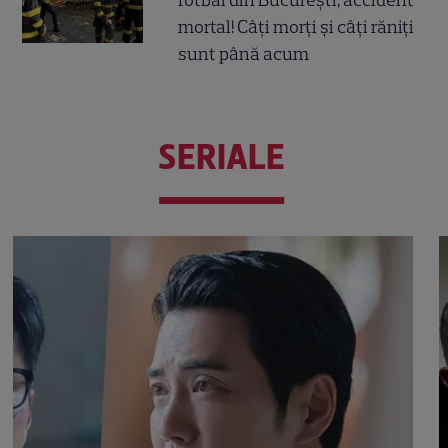
mortal! Câți morți și câți răniți
sunt până acum
SERIALE