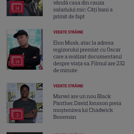
vândă casa din cauza
14
salariului mic: Câți bani a
primit de fapt
VEDETE STRĂINE
Elon Musk, atac la adresa
regizorului premiat cu Oscar
care a realizat documentarul
14
despre viața sa. Filmul are 232
de minute
VEDETE STRĂINE
Marvel are un nou Black
Panther. David Jonsson preia
moștenirea lui Chadwick
3
Boseman