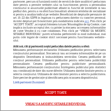
16! Eda Marcus, Irina Rimes și
partenere, precum si furnizorii nostri de servicii de date analitice) prelucram
date pentru a permite website-ului sa functioneze, pentru a personaliza
ghidul TV complet pentru 14
continutul si anunturile publicitare afisate in functie de interesele si/sau
profilul dvs., pentru a va oferi functionalitati aferente retelelor de socializare
zile
si pentru a analiza traficul pe website. Beneficiati de drepturile prevazute de
art. 15-22 din GDPR in legatura cu prelucrarea datelor cu caracter personal.
Aceste drepturi pot fi exercitate prin modalitatea indicata
aici
. Prin click pe
“ACCEPT TOATE”, acceptati folosirea tuturor Tehnologiilor de tip Cookie, care
implica inclusiv acceptul dvs. cu privire la stocarea/accesarea informatiilor
VEDETE STRĂINE
de catre Vendor-ii cu care colaboram. Prin click pe “VREAU SA MODIFIC
SETARILE INDIVIDUAL” puteti schimba preferintele in mod individual, mai
Vedetele de la Hollywood care
putin cele legate de cookie strict necesare pentru functionarea website-
ului.
nu s-au căsătorit niciodată. De
Atât noi, cât și partenerii noștri prelucrăm datele pentru a oferi:
ce Leonardo DiCaprio și
Măsurarea performanței reclamelor. Utilizarea profilurilor pentru selectarea
Charlize Theron au evitat
conținutului personalizat. Stocarea și/sau accesarea informațiilor de pe un
dispozitiv. Dezvoltarea și îmbunătățirea serviciilor. Crearea profilurilor de
altarul
conținut personalizat. Utilizarea profilurilor pentru selectarea publicității
personalizate. Crearea profilurilor pentru publicitate personalizată.
Măsurarea performanței conținutului. Înțelegerea publicului prin statistici
sau combinații de date din surse diferite. Utilizarea datelor limitate pentru a
VEDETE ROMÂNEŞTI
selecta conținutul. Utilizarea de date limitate pentru a selecta publicitatea.
Date precise de geolocație și identificarea prin scanarea dispozitivului.
Vedete din România care au
Listă parteneri (furnizori)
ales nume speciale pentru
copii: de la Nina, fetița Laurei
ACCEPT TOATE
68
Cosoi, la Jessica lui Pepe și
Josephine a Ginei Pistol
VREAU SA MODIFIC SETARILE INDIVIDUAL