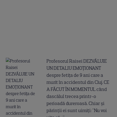
Profesorul Raisei DEZVĂLUIE
UN DETALIU EMOȚIONANT
despre fetița de 9 ani care a
murit în accidentul din Cluj. CE
A FĂCUT ÎN MOMENTUL când
dascălul trecea printr-o
perioadă dureroasă. Chiar și
părinții ei sunt uimiți: "Nu voi