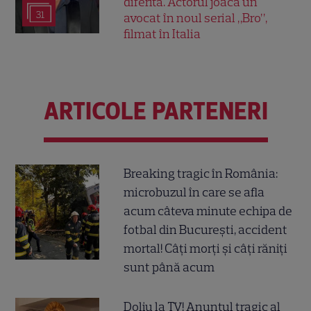
diferită. Actorul joacă un
31
avocat în noul serial „Bro”,
filmat în Italia
ARTICOLE PARTENERI
Breaking tragic în România:
microbuzul în care se afla
acum câteva minute echipa de
fotbal din București, accident
mortal! Câți morți și câți răniți
sunt până acum
Doliu la TV! Anunțul tragic al