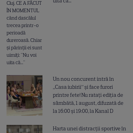
uita că..."
Un nou concurent intră în
„Casa iubirii” și face furori
printre fete! Nu ratați ediția de
sâmbătă, 1 august, difuzată de
la 16:00 și 19:00, la Kanal D
Harta unei distracții sportive în