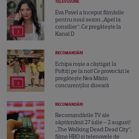
TELEVIZIUNE
Eva Pavel a început filmările
pentru noul sezon „Apel la
consilier”. Ce pregătește la
3
Kanal D
RECOMANDĂRI
Echipa roșie a câștigat la
Poftiți pe la noi! Ce provocări le
pregătește Nea Mărin
3
concurenților diseară
RECOMANDĂRI
Recomandările TV ale
săptămânii 27 iulie – 2 august!
„The Walking Dead: Dead City”,
filme HBO și telenovele de