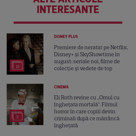
INTERESANTE
DISNEY PLUS
Premiere de neratat pe Netflix,
Disney+ și SkyShowtime în
august: seriale noi, filme de
15
colecție și vedete de top
CINEMA
Eli Roth revine cu „Omul cu
înghețata mortală”. Filmul
horror în care copiii devin
5
criminali după ce mănâncă
înghețată