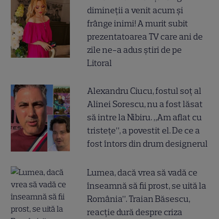
dimineții a venit acum și
frânge inimi! A murit subit
prezentatoarea TV care ani de
zile ne-a adus știri de pe
Litoral
Alexandru Ciucu, fostul soț al
Alinei Sorescu, nu a fost lăsat
să intre la Nibiru. „Am aflat cu
tristețe”, a povestit el. De ce a
fost întors din drum designerul
Lumea, dacă vrea să vadă ce
înseamnă să fii prost, se uită la
România”. Traian Băsescu,
reacție dură despre criza