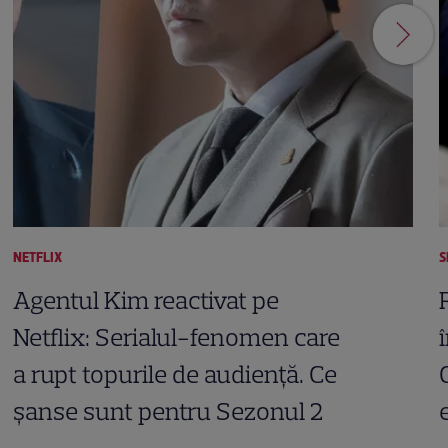
NETFLIX
S
Agentul Kim reactivat pe
Netflix: Serialul-fenomen care
a rupt topurile de audiență. Ce
șanse sunt pentru Sezonul 2