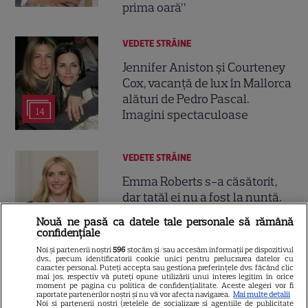
prima oară”
VEDETE STRĂINE
Jennifer Aniston și Courteney
Cox, vacanță de lux în Mallorca
alături de Pedro Pascal.
14
Imagini spectaculoase
VEDETE STRĂINE
Emma Roberts s-a căsătorit,
dar tatăl ei nu a fost la nuntă.
Prima reacție a lui Eric Roberts
Nouă ne pasă ca datele tale personale să rămână
9
după ceremonie
confidențiale
Noi și partenerii noștri
596
stocăm și/sau accesăm informații pe dispozitivul
dvs., precum identificatorii cookie unici pentru prelucrarea datelor cu
caracter personal. Puteți accepta sau gestiona preferințele dvs. făcând clic
NU RATA!
mai jos, respectiv vă puteți opune utilizării unui interes legitim în orice
moment pe pagina cu politica de confidențialitate. Aceste alegeri vor fi
A apărut revista TV Satelit nr.
raportate partenerilor noștri și nu vă vor afecta navigarea.
Mai multe detalii
Noi si partenerii nostri (retelele de socializare si agentiile de publicitate