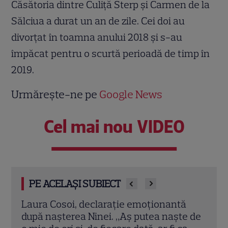
Căsătoria dintre Culiță Sterp și Carmen de la
Sălciua a durat un an de zile. Cei doi au
divorțat în toamna anului 2018 și s-au
împăcat pentru o scurtă perioadă de timp în
2019.
Urmărește-ne pe
Google News
Cel mai nou VIDEO
PE ACELAȘI SUBIECT
ă
Jennifer Aniston și Courteney Cox,
Emma
e de
vacanță de lux în Mallorca alături de
nu a 