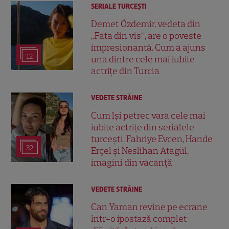
SERIALE TURCEŞTI
Demet Özdemir, vedeta din
„Fata din vis”, are o poveste
impresionantă. Cum a ajuns
12
una dintre cele mai iubite
actrițe din Turcia
VEDETE STRĂINE
Cum își petrec vara cele mai
iubite actrițe din serialele
turcești. Fahriye Evcen, Hande
32
Erçel și Neslihan Atagül,
imagini din vacanță
VEDETE STRĂINE
Can Yaman revine pe ecrane
într-o ipostază complet