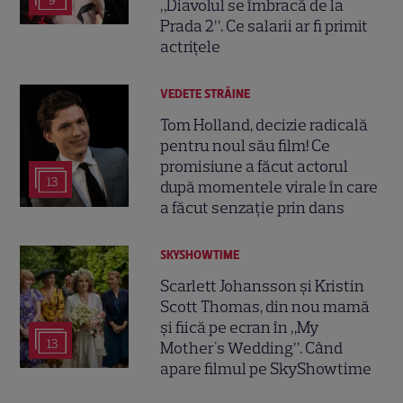
9
„Diavolul se îmbracă de la
Prada 2”. Ce salarii ar fi primit
actrițele
VEDETE STRĂINE
Tom Holland, decizie radicală
pentru noul său film! Ce
promisiune a făcut actorul
13
după momentele virale în care
a făcut senzație prin dans
SKYSHOWTIME
Scarlett Johansson și Kristin
Scott Thomas, din nou mamă
și fiică pe ecran în „My
13
Mother's Wedding”. Când
apare filmul pe SkyShowtime