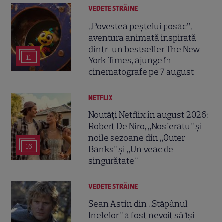
VEDETE STRĂINE
„Povestea peștelui posac”,
aventura animată inspirată
dintr-un bestseller The New
11
York Times, ajunge în
cinematografe pe 7 august
NETFLIX
Noutăți Netflix în august 2026:
Robert De Niro, „Nosferatu” și
noile sezoane din „Outer
16
Banks” și „Un veac de
singurătate”
VEDETE STRĂINE
Sean Astin din „Stăpânul
Inelelor” a fost nevoit să își