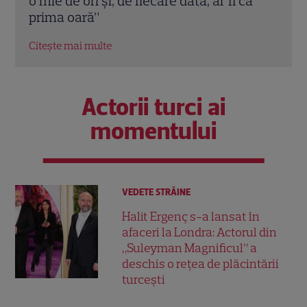
a
Pedro Pascal. Imagini spectaculoase
Robe
Citește mai multe
Citeș
Actorii turci ai
momentului
VEDETE STRĂINE
Halit Ergenç s-a lansat în
afaceri la Londra: Actorul din
„Suleyman Magnificul” a
deschis o rețea de plăcintării
turcești