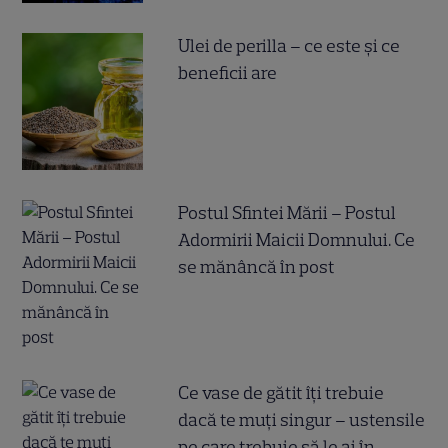
Ulei de perilla – ce este și ce
beneficii are
Postul Sfintei Mării – Postul
Adormirii Maicii Domnului. Ce
se mănâncă în post
Ce vase de gătit îți trebuie
dacă te muți singur – ustensile
pe care trebuie să le ai în