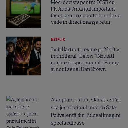
Meci decisiv pentru FCSB cu
FK Auda! Anunțul important
făcut pentru suporteri: unde se
vede în direct manșa retur
NETFLIX
Josh Hartnett revine pe Netflix
în thrillerul „Below”! Noutăți
majore despre premiile Emmy
și noul serial Dan Brown
Așteptarea a luat sfârșit: astăzi
s-a jucat primul meci în Sala
Polivalentă din Tulcea! Imagini
spectaculoase