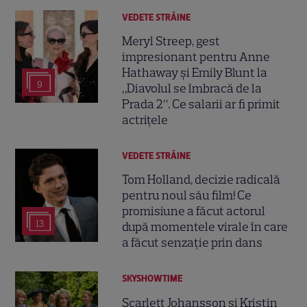
VEDETE STRĂINE
Meryl Streep, gest
impresionant pentru Anne
Hathaway și Emily Blunt la
9
„Diavolul se îmbracă de la
Prada 2”. Ce salarii ar fi primit
actrițele
VEDETE STRĂINE
Tom Holland, decizie radicală
pentru noul său film! Ce
promisiune a făcut actorul
13
după momentele virale în care
a făcut senzație prin dans
SKYSHOWTIME
Scarlett Johansson și Kristin