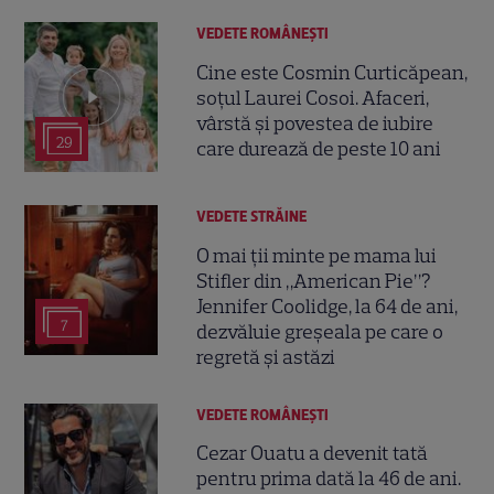
VEDETE ROMÂNEŞTI
Cine este Cosmin Curticăpean,
soțul Laurei Cosoi. Afaceri,
vârstă și povestea de iubire
29
care durează de peste 10 ani
VEDETE STRĂINE
O mai ții minte pe mama lui
Stifler din „American Pie”?
Jennifer Coolidge, la 64 de ani,
7
dezvăluie greșeala pe care o
regretă și astăzi
VEDETE ROMÂNEŞTI
Cezar Ouatu a devenit tată
pentru prima dată la 46 de ani.