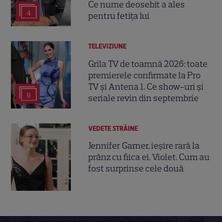
Ce nume deosebit a ales
4
pentru fetița lui
TELEVIZIUNE
Grila TV de toamnă 2026: toate
premierele confirmate la Pro
TV și Antena 1. Ce show-uri și
9
seriale revin din septembrie
VEDETE STRĂINE
Jennifer Garner, ieșire rară la
prânz cu fiica ei, Violet. Cum au
fost surprinse cele două