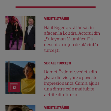
VEDETE STRĂINE
Halit Ergenç s-a lansat în
afaceri la Londra: Actorul din
„Suleyman Magnificul” a
deschis o rețea de plăcintării
turcești
SERIALE TURCEŞTI
Demet Özdemir, vedeta din
„Fata din vis”, are o poveste
impresionantă. Cum a ajuns
12
una dintre cele mai iubite
actrițe din Turcia
VEDETE STRĂINE