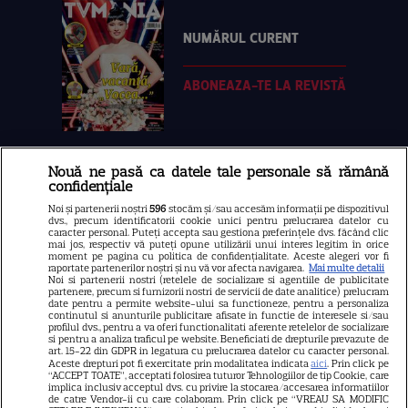
NUMĂRUL CURENT
ABONEAZA-TE LA REVISTĂ
Nouă ne pasă ca datele tale personale să rămână
Libertatea
confidențiale
Libertatea pentru femei
Noi și partenerii noștri
596
stocăm și/sau accesăm informații pe dispozitivul
dvs., precum identificatorii cookie unici pentru prelucrarea datelor cu
GSP
caracter personal. Puteți accepta sau gestiona preferințele dvs. făcând clic
mai jos, respectiv vă puteți opune utilizării unui interes legitim în orice
Știri mondene
moment pe pagina cu politica de confidențialitate. Aceste alegeri vor fi
raportate partenerilor noștri și nu vă vor afecta navigarea.
Mai multe detalii
Noi si partenerii nostri (retelele de socializare si agentiile de publicitate
Avantaje
partenere, precum si furnizorii nostri de servicii de date analitice) prelucram
date pentru a permite website-ului sa functioneze, pentru a personaliza
Elle
continutul si anunturile publicitare afisate in functie de interesele si/sau
profilul dvs., pentru a va oferi functionalitati aferente retelelor de socializare
Unica
si pentru a analiza traficul pe website. Beneficiati de drepturile prevazute de
art. 15-22 din GDPR in legatura cu prelucrarea datelor cu caracter personal.
Retete practice
Aceste drepturi pot fi exercitate prin modalitatea indicata
aici
. Prin click pe
“ACCEPT TOATE”, acceptati folosirea tuturor Tehnologiilor de tip Cookie, care
implica inclusiv acceptul dvs. cu privire la stocarea/accesarea informatiilor
de catre Vendor-ii cu care colaboram. Prin click pe “VREAU SA MODIFIC