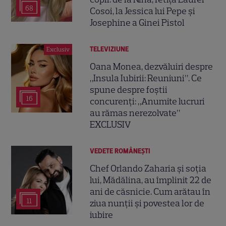
68
Cosoi, la Jessica lui Pepe și
Josephine a Ginei Pistol
TELEVIZIUNE
Exclusiv
Oana Monea, dezvăluiri despre
„Insula Iubirii: Reuniuni”. Ce
spune despre foștii
16
concurenți: „Anumite lucruri
au rămas nerezolvate”
EXCLUSIV
VEDETE ROMÂNEŞTI
Chef Orlando Zaharia și soția
lui, Mădălina, au împlinit 22 de
ani de căsnicie. Cum arătau în
11
ziua nunții și povestea lor de
iubire