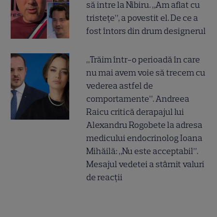
să intre la Nibiru. „Am aflat cu
tristețe”, a povestit el. De ce a
fost întors din drum designerul
„Trăim într-o perioadă în care
nu mai avem voie să trecem cu
vederea astfel de
comportamente”. Andreea
Raicu critică derapajul lui
Alexandru Rogobete la adresa
medicului endocrinolog Ioana
Mihăilă: „Nu este acceptabil”.
Mesajul vedetei a stârnit valuri
de reacții