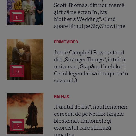
Scott Thomas, din nou mamă
și fiică pe ecran în „My
13
Mother's Wedding”. Când
apare filmul pe SkyShowtime
PRIME VIDEO
Jamie Campbell Bower, starul
din „Stranger Things”, intră în
universul „Stăpânul Inelelor”.
9
Ce rol legendar va interpreta în
sezonul 3
NETFLIX
„Palatul de Est”, noul fenomen
coreean de pe Netflix: Regele
blestemat, fantomele și
5
exorcistul care sfidează
moartea