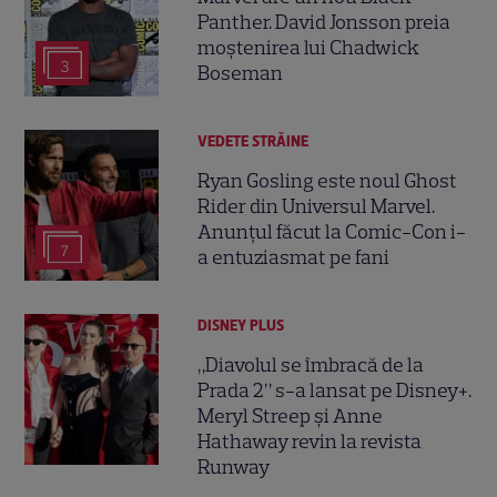
Panther. David Jonsson preia
moștenirea lui Chadwick
3
Boseman
VEDETE STRĂINE
Ryan Gosling este noul Ghost
Rider din Universul Marvel.
Anunțul făcut la Comic-Con i-
7
a entuziasmat pe fani
DISNEY PLUS
„Diavolul se îmbracă de la
Prada 2” s-a lansat pe Disney+.
Meryl Streep și Anne
Hathaway revin la revista
Runway