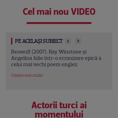
Cel mai nou VIDEO
PE ACELAȘI SUBIECT
Jack Ryan: Agentul din umbră (2014).
Avia
ă a
Chris Pine și Kevin Costner, într-o cursă
lui 
contra cronometru pentru salvarea
de î
economiei americane
Citeș
Citește mai multe
Actorii turci ai
momentului