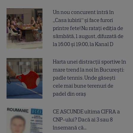
Un nou concurent intră în
„Casa iubirii” și face furori
printre fete! Nu ratați ediția de
sâmbătă, 1 august, difuzată de
la 16:00 și 19:00, la Kanal D
Harta unei distracții sportive în
mare trend la noi în București:
padle tennis. Unde găsești
cele mai bune terenuri de
padel din oraș
CE ASCUNDE ultima CIFRA a
CNP-ului? Dacă ai 3 sau 8
însemană că...