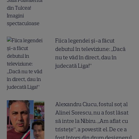
Fiica legendei și-a făcut
debutul în televiziune: „Dacă
nu te văd în direct, dau în
judecată Liga!”
Alexandru Ciucu, fostul soț al
Alinei Sorescu, nu a fost lăsat
să intre la Nibiru. „Am aflat cu
tristețe”, a povestit el. De ce a
fost întors din drum designerul