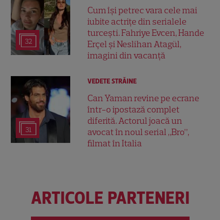
Cum își petrec vara cele mai
iubite actrițe din serialele
turcești. Fahriye Evcen, Hande
32
Erçel și Neslihan Atagül,
imagini din vacanță
VEDETE STRĂINE
Can Yaman revine pe ecrane
într-o ipostază complet
diferită. Actorul joacă un
31
avocat în noul serial „Bro”,
filmat în Italia
ARTICOLE PARTENERI