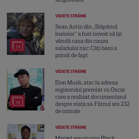
VEDETE STRĂINE
Sean Astin din „Stăpânul
Inelelor” a fost nevoit să își
vândă casa din cauza
14
salariului mic: Câți bani a
primit de fapt
VEDETE STRĂINE
Elon Musk, atac la adresa
regizorului premiat cu Oscar
care a realizat documentarul
14
despre viața sa. Filmul are 232
de minute
VEDETE STRĂINE
Marvel are un nou Black