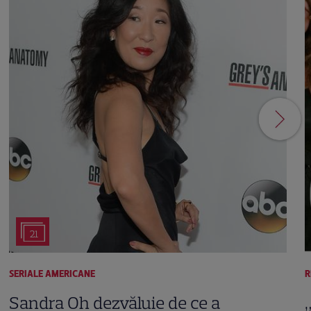
21
SERIALE AMERICANE
R
Sandra Oh dezvăluie de ce a