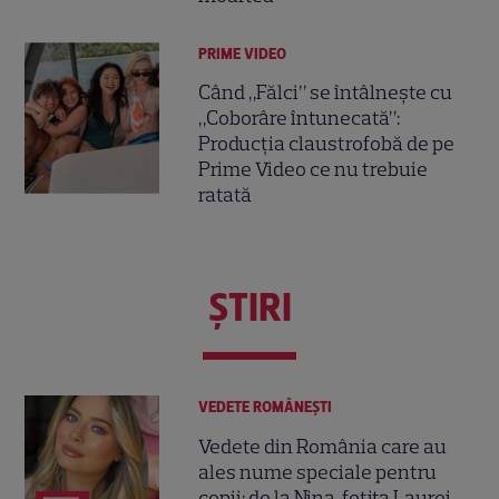
PRIME VIDEO
Când „Fălci” se întâlnește cu
„Coborâre întunecată”:
Producția claustrofobă de pe
Prime Video ce nu trebuie
ratată
ŞTIRI
VEDETE ROMÂNEŞTI
Vedete din România care au
ales nume speciale pentru
copii: de la Nina, fetița Laurei