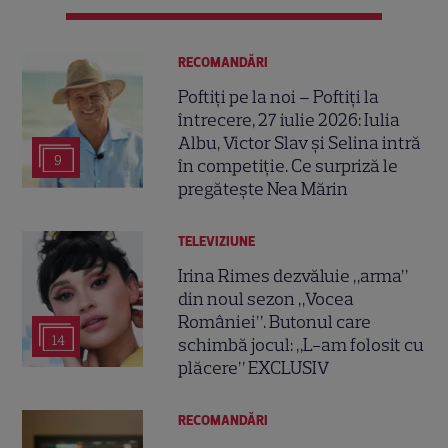
RECOMANDĂRI
Poftiți pe la noi – Poftiți la
întrecere, 27 iulie 2026: Iulia
Albu, Victor Slav și Selina intră
9
în competiție. Ce surpriză le
pregătește Nea Mărin
TELEVIZIUNE
Irina Rimes dezvăluie „arma”
din noul sezon „Vocea
României”. Butonul care
14
schimbă jocul: „L-am folosit cu
plăcere” EXCLUSIV
RECOMANDĂRI