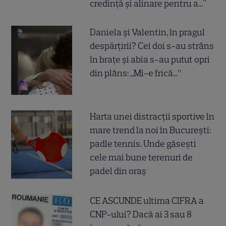
credință și alinare pentru a..."
Daniela și Valentin, în pragul
despărțirii? Cei doi s-au strâns
în brațe și abia s-au putut opri
din plâns: „Mi-e frică...”
Harta unei distracții sportive în
mare trend la noi în București:
padle tennis. Unde găsești
cele mai bune terenuri de
padel din oraș
CE ASCUNDE ultima CIFRA a
CNP-ului? Dacă ai 3 sau 8