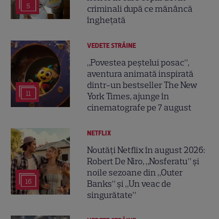
5
criminali după ce mănâncă
înghețată
VEDETE STRĂINE
„Povestea peștelui posac”,
aventura animată inspirată
dintr-un bestseller The New
11
York Times, ajunge în
cinematografe pe 7 august
NETFLIX
Noutăți Netflix în august 2026:
Robert De Niro, „Nosferatu” și
noile sezoane din „Outer
16
Banks” și „Un veac de
singurătate”