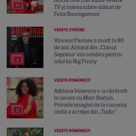
dintre cele mai iubite vedete
16
TV și marea iubire alături de
Felix Baumgartner
VEDETE STRĂINE
Vincent Pastore a murit la 80
de ani. Actorul din „Clanul
Soprano” era celebru pentru
4
rolul lui Big Pussy
VEDETE ROMÂNEŞTI
Adriana Irimescu s-a căsătorit
în secret cu Marc Borțun.
Primele imagini de la cununia
11
civilă a actriței din „Trafic”
VEDETE ROMÂNEŞTI