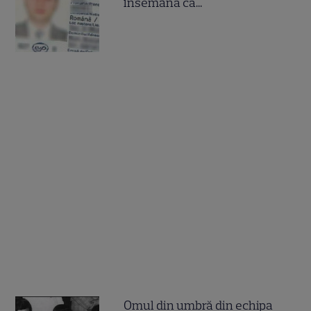
însemană că...
Omul din umbră din echipa