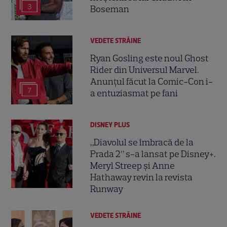
3
Boseman
VEDETE STRĂINE
Ryan Gosling este noul Ghost
Rider din Universul Marvel.
Anunțul făcut la Comic-Con i-
7
a entuziasmat pe fani
DISNEY PLUS
„Diavolul se îmbracă de la
Prada 2” s-a lansat pe Disney+.
Meryl Streep și Anne
Hathaway revin la revista
Runway
VEDETE STRĂINE