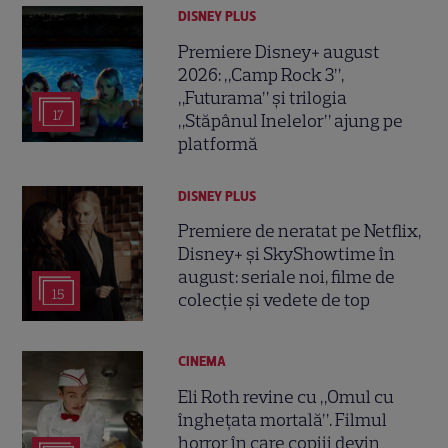
DISNEY PLUS
Premiere Disney+ august
2026: „Camp Rock 3”,
„Futurama” și trilogia
17
„Stăpânul Inelelor” ajung pe
platformă
DISNEY PLUS
Premiere de neratat pe Netflix,
Disney+ și SkyShowtime în
august: seriale noi, filme de
15
colecție și vedete de top
CINEMA
Eli Roth revine cu „Omul cu
înghețata mortală”. Filmul
horror în care copiii devin