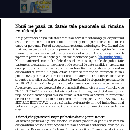
Nouă ne pasă ca datele tale personale să rămână
Libertatea
confidențiale
Libertatea pentru femei
Noi și partenerii noștri
596
stocăm și/sau accesăm informații pe dispozitivul
dvs., precum identificatorii cookie unici pentru prelucrarea datelor cu
GSP
caracter personal. Puteți accepta sau gestiona preferințele dvs. făcând clic
mai jos, respectiv vă puteți opune utilizării unui interes legitim în orice
Știri mondene
moment pe pagina cu politica de confidențialitate. Aceste alegeri vor fi
raportate partenerilor noștri și nu vă vor afecta navigarea.
Mai multe detalii
Noi si partenerii nostri (retelele de socializare si agentiile de publicitate
Avantaje
partenere, precum si furnizorii nostri de servicii de date analitice) prelucram
date pentru a permite website-ului sa functioneze, pentru a personaliza
Elle
continutul si anunturile publicitare afisate in functie de interesele si/sau
profilul dvs., pentru a va oferi functionalitati aferente retelelor de socializare
Unica
si pentru a analiza traficul pe website. Beneficiati de drepturile prevazute de
art. 15-22 din GDPR in legatura cu prelucrarea datelor cu caracter personal.
Retete practice
Aceste drepturi pot fi exercitate prin modalitatea indicata
aici
. Prin click pe
“ACCEPT TOATE”, acceptati folosirea tuturor Tehnologiilor de tip Cookie, care
implica inclusiv acceptul dvs. cu privire la stocarea/accesarea informatiilor
de catre Vendor-ii cu care colaboram. Prin click pe “VREAU SA MODIFIC
SETARILE INDIVIDUAL” puteti schimba preferintele in mod individual, mai
URMĂREȘTE-NE PE
putin cele legate de cookie strict necesare pentru functionarea website-
ului.
Atât noi, cât și partenerii noștri prelucrăm datele pentru a oferi:
Măsurarea performanței reclamelor. Utilizarea profilurilor pentru selectarea
conținutului personalizat. Stocarea și/sau accesarea informațiilor de pe un
dispozitiv. Dezvoltarea și îmbunătățirea serviciilor. Crearea profilurilor de