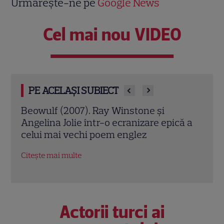
Urmărește-ne pe
Google News
Cel mai nou VIDEO
PE ACELAȘI SUBIECT
Jack Ryan: Agentul din umbră (2014).
Avia
ă a
Chris Pine și Kevin Costner, într-o cursă
lui 
contra cronometru pentru salvarea
de î
economiei americane
Citeș
Citește mai multe
Actorii turci ai