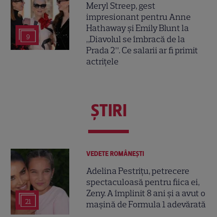
Meryl Streep, gest
impresionant pentru Anne
Hathaway și Emily Blunt la
9
„Diavolul se îmbracă de la
Prada 2”. Ce salarii ar fi primit
actrițele
ŞTIRI
VEDETE ROMÂNEŞTI
Adelina Pestrițu, petrecere
spectaculoasă pentru fiica ei,
Zeny. A împlinit 8 ani și a avut o
21
mașină de Formula 1 adevărată