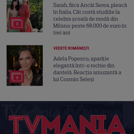
Sarah, fiica Ancăi Serea, pleacă
în Italia. Cât costă studiile la
celebra școală de modă din
8
Milano: peste 68.000 de euro în
trei ani
VEDETE ROMÂNEŞTI
Adela Popescu, apariție
elegantă într-o rochie din
dantelă. Reacția amuzantă a
6
lui Cosmin Seleși