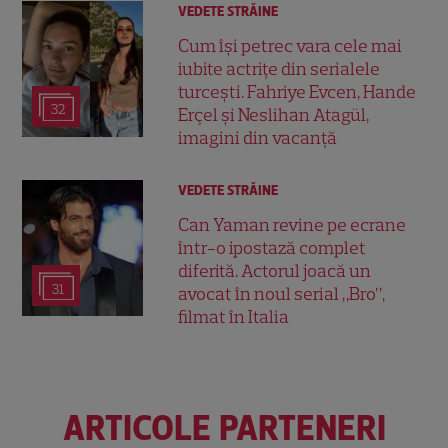
VEDETE STRĂINE
Cum își petrec vara cele mai
iubite actrițe din serialele
turcești. Fahriye Evcen, Hande
32
Erçel și Neslihan Atagül,
imagini din vacanță
VEDETE STRĂINE
Can Yaman revine pe ecrane
într-o ipostază complet
diferită. Actorul joacă un
31
avocat în noul serial „Bro”,
filmat în Italia
ARTICOLE PARTENERI