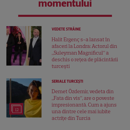
momentului
VEDETE STRĂINE
Halit Ergenç s-a lansat în
afaceri la Londra: Actorul din
„Suleyman Magnificul” a
deschis o rețea de plăcintării
turcești
SERIALE TURCEŞTI
Demet Özdemir, vedeta din
„Fata din vis”, are o poveste
impresionantă. Cum a ajuns
12
una dintre cele mai iubite
actrițe din Turcia