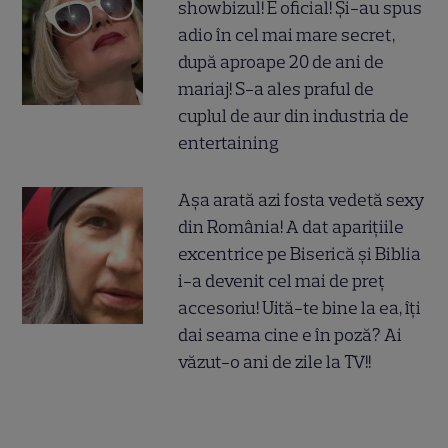
showbizul! E oficial! Și-au spus
adio în cel mai mare secret,
după aproape 20 de ani de
mariaj! S-a ales praful de
cuplul de aur din industria de
entertaining
Așa arată azi fosta vedetă sexy
din România! A dat aparițiile
excentrice pe Biserică și Biblia
i-a devenit cel mai de preț
accesoriu! Uită-te bine la ea, îți
dai seama cine e în poză? Ai
văzut-o ani de zile la TV!!