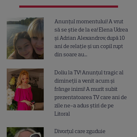
Anunțul momentului! A vrut
să se știe de la ea! Elena Udrea
și Adrian Alexandrov, după 10
ani de relație și un copil rupt
din soare au...
Doliu la TV! Anunțul tragic al
dimineții a venit acum și
frânge inimi! A murit subit
prezentatoarea TV care ani de
zile ne-a adus știri de pe
Litoral
Divorțul care zguduie