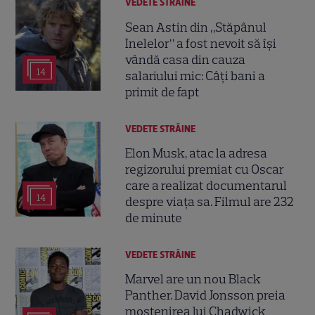
VEDETE STRĂINE
Sean Astin din „Stăpânul
Inelelor” a fost nevoit să își
vândă casa din cauza
14
salariului mic: Câți bani a
primit de fapt
VEDETE STRĂINE
Elon Musk, atac la adresa
regizorului premiat cu Oscar
care a realizat documentarul
14
despre viața sa. Filmul are 232
de minute
VEDETE STRĂINE
Marvel are un nou Black
Panther. David Jonsson preia
moștenirea lui Chadwick