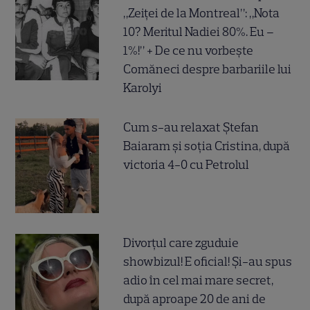
„Zeiței de la Montreal”: „Nota
10? Meritul Nadiei 80%. Eu –
1%!” + De ce nu vorbește
Comăneci despre barbariile lui
Karolyi
Cum s-au relaxat Ștefan
Baiaram și soția Cristina, după
victoria 4-0 cu Petrolul
Divorțul care zguduie
showbizul! E oficial! Și-au spus
adio în cel mai mare secret,
după aproape 20 de ani de