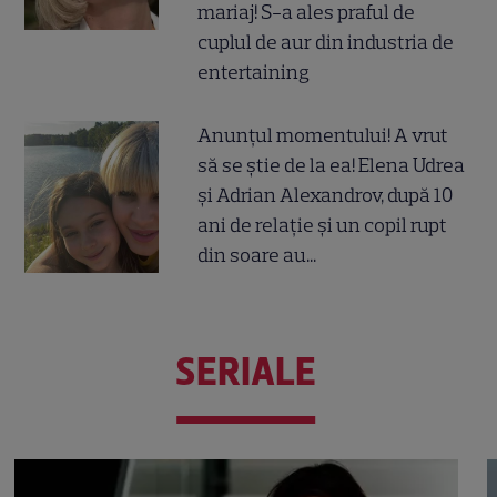
mariaj! S-a ales praful de
cuplul de aur din industria de
entertaining
Anunțul momentului! A vrut
să se știe de la ea! Elena Udrea
și Adrian Alexandrov, după 10
ani de relație și un copil rupt
din soare au...
SERIALE