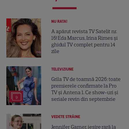
NU RATA!
A apărut revista TV Satelit nr.
16! Eda Marcus, Irina Rimes și
ghidul TV complet pentru 14
zile
TELEVIZIUNE
Grila TV de toamnă 2026: toate
premierele confirmate la Pro
TV și Antena 1. Ce show-uri și
9
seriale revin din septembrie
VEDETE STRĂINE
Jennifer Garner, ieșire rară la