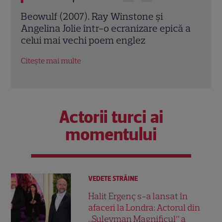
Jack Ryan: Agentul din umbră (2014).
Avia
ă a
Chris Pine și Kevin Costner, într-o cursă
lui 
contra cronometru pentru salvarea
de î
economiei americane
Citeș
Citește mai multe
Actorii turci ai
momentului
VEDETE STRĂINE
Halit Ergenç s-a lansat în
afaceri la Londra: Actorul din
„Suleyman Magnificul” a