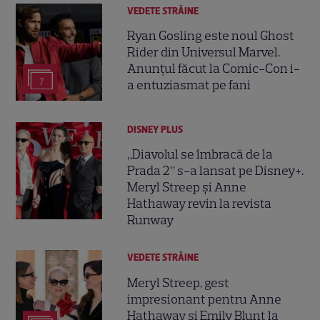
VEDETE STRĂINE
Ryan Gosling este noul Ghost
Rider din Universul Marvel.
Anunțul făcut la Comic-Con i-
7
a entuziasmat pe fani
DISNEY PLUS
„Diavolul se îmbracă de la
Prada 2” s-a lansat pe Disney+.
Meryl Streep și Anne
Hathaway revin la revista
Runway
VEDETE STRĂINE
Meryl Streep, gest
impresionant pentru Anne
Hathaway și Emily Blunt la