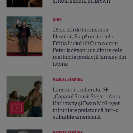
și noul serial Dan Brown
ȘTIRI
25 de ani de la lansarea
filmului „Stăpânul inelelor:
Frăția Inelului”! Cum a creat
Peter Jackson una dintre cele
mai iubite producții fantasy din
istorie
VEDETE STRĂINE
Lansarea thrillerului SF
„Capătul Străzii Stejar”: Anne
Hathaway și Ewan McGregor,
7
înfruntare preistorică într-o
suburbie americană
VEDETE STRĂINE