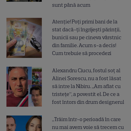
sunt până acum
Atenție! Poți primi bani de la
stat dacă-ți îngrijești părinții,
bunicii sau pe cineva vârstnic
din familie. Acum s-a decis!
Cum trebuie să procedezi
Alexandru Ciucu, fostul soț al
Alinei Sorescu, nu a fost lăsat
să intre la Nibiru. „Am aflat cu
tristețe”, a povestit el. De ce a
fost întors din drum designerul
„Trăim într-o perioadă în care
nu mai avem voie să trecem cu