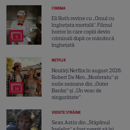
CINEMA
Eli Roth revine cu „Omul cu
înghețata mortală”. Filmul
horror în care copiii devin
5
criminali după ce mănâncă
înghețată
NETFLIX
Noutăți Netflix în august 2026:
Robert De Niro, „Nosferatu” și
noile sezoane din „Outer
16
Banks” și „Un veac de
singurătate”
VEDETE STRĂINE
Sean Astin din „Stăpânul
Inelelor” a fost nevoit să își