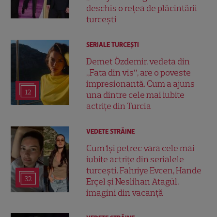
deschis o rețea de plăcintării
turcești
SERIALE TURCEŞTI
Demet Özdemir, vedeta din
„Fata din vis”, are o poveste
impresionantă. Cum a ajuns
12
una dintre cele mai iubite
actrițe din Turcia
VEDETE STRĂINE
Cum își petrec vara cele mai
iubite actrițe din serialele
turcești. Fahriye Evcen, Hande
32
Erçel și Neslihan Atagül,
imagini din vacanță