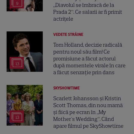
9
„Diavolul se îmbracă de la
Prada 2”. Ce salarii ar fi primit
actrițele
VEDETE STRĂINE
Tom Holland, decizie radicală
pentru noul său film! Ce
promisiune a făcut actorul
13
după momentele virale în care
a făcut senzație prin dans
SKYSHOWTIME
Scarlett Johansson și Kristin
Scott Thomas, din nou mamă
și fiică pe ecran în „My
13
Mother's Wedding”. Când
apare filmul pe SkyShowtime