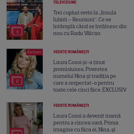
TELEVIZIUNE
Trei cupluri revin la „Insula
Iubirii – Reuniuni”. Ce se
întâmplă când se întâlnesc din
4
nou cu Radu Vâlcan
VEDETE ROMÂNEŞTI
Exclusiv
Laura Cosoi și-a ținut
promisiunea. Povestea
numelui Nina și tradiția pe
17
care a respectat-o pentru
toate cele cinci fiice. EXCLUSIV
VEDETE ROMÂNEŞTI
Laura Cosoi a devenit mamă
pentru a cincea oară. Prima
imagine cu fiica ei, Nina, și