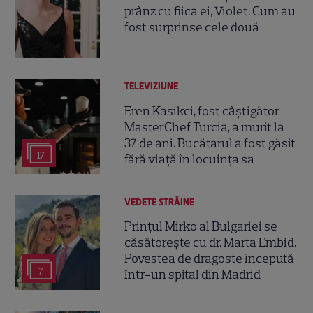
prânz cu fiica ei, Violet. Cum au
fost surprinse cele două
TELEVIZIUNE
Eren Kasikci, fost câștigător
MasterChef Turcia, a murit la
37 de ani. Bucătarul a fost găsit
17
fără viață în locuința sa
VEDETE STRĂINE
Prințul Mirko al Bulgariei se
căsătorește cu dr. Marta Embid.
Povestea de dragoste începută
7
într-un spital din Madrid