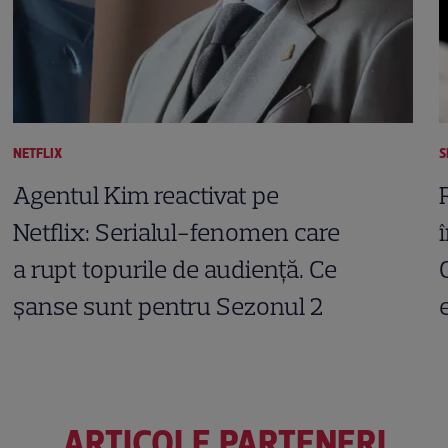
NETFLIX
S
Agentul Kim reactivat pe
Netflix: Serialul-fenomen care
a rupt topurile de audiență. Ce
șanse sunt pentru Sezonul 2
ARTICOLE PARTENERI