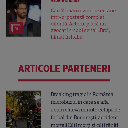
VEDETE STRĂINE
Can Yaman revine pe ecrane
într-o ipostază complet
diferită. Actorul joacă un
31
avocat în noul serial „Bro”,
filmat în Italia
ARTICOLE PARTENERI
Breaking tragic în România:
microbuzul în care se afla
acum câteva minute echipa de
fotbal din București, accident
mortal! Câți morți și câți răniți