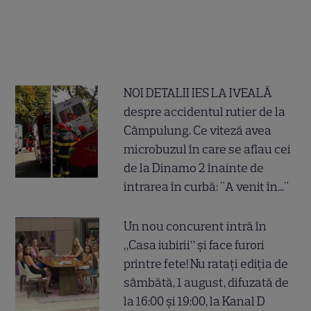
NOI DETALII IES LA IVEALĂ
despre accidentul rutier de la
Câmpulung. Ce viteză avea
microbuzul în care se aflau cei
de la Dinamo 2 înainte de
intrarea în curbă: "A venit în..."
Un nou concurent intră în
„Casa iubirii” și face furori
printre fete! Nu ratați ediția de
sâmbătă, 1 august, difuzată de
la 16:00 și 19:00, la Kanal D