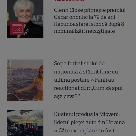
Glenn Close primește premiul
Oscar onorific la 79 de ani!
Recunoaștere istorică după 8
38
nominalizări necâștigate
Soția fotbalistului de
națională a stârnit furie cu
ultima postare » Fanii au
reacționat dur: „Cum să spui
așa ceva?”
Dusterul produs la Mioveni,
liderul pieței auto din Ucraina
» Câte exemplare au fost