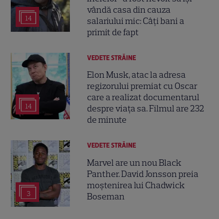
vândă casa din cauza
14
salariului mic: Câți bani a
primit de fapt
VEDETE STRĂINE
Elon Musk, atac la adresa
regizorului premiat cu Oscar
care a realizat documentarul
14
despre viața sa. Filmul are 232
de minute
VEDETE STRĂINE
Marvel are un nou Black
Panther. David Jonsson preia
moștenirea lui Chadwick
3
Boseman