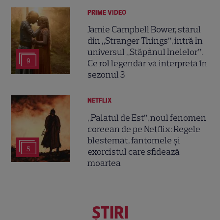
PRIME VIDEO
Jamie Campbell Bower, starul
din „Stranger Things”, intră în
universul „Stăpânul Inelelor”.
9
Ce rol legendar va interpreta în
sezonul 3
NETFLIX
„Palatul de Est”, noul fenomen
coreean de pe Netflix: Regele
blestemat, fantomele și
5
exorcistul care sfidează
moartea
ŞTIRI