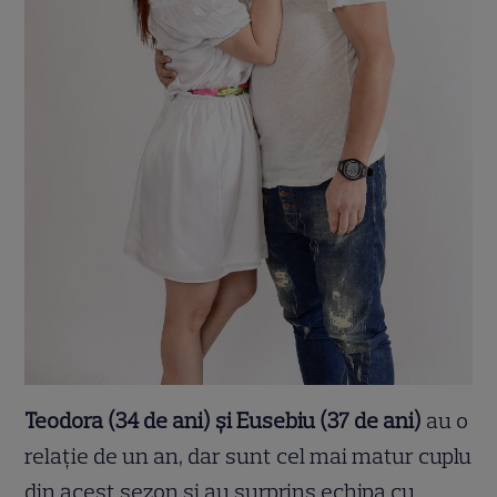
Teodora (34 de ani)
ș
i Eusebiu (37 de ani)
au o
rela
ț
ie de un an, dar sunt cel mai matur cuplu
din acest sezon
ș
i au surprins echipa cu