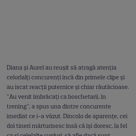
Diana şi Aurel au reu
ș
it să atragă aten
ț
ia
celorlal
ț
i concuren
ț
i încă din primele clipe
ș
i
au iscat reac
ț
ii puternice
ș
i chiar răutăcioase.
”Au venit îmbrăca
ț
i ca boschetarii, în
trening”, a spus una dintre concurente
imediat ce i-a văzut. Dincolo de aparen
ț
e, cei
doi tineri mărturisesc însă că î
ș
i doresc, la fel
ca
ș
i celelalte cupluri, să afle dacă sunt