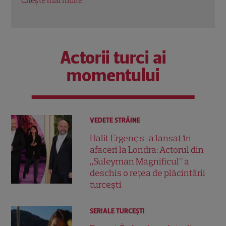
Citește mai multe
Citeș
Actorii turci ai
momentului
VEDETE STRĂINE
Halit Ergenç s-a lansat în
afaceri la Londra: Actorul din
„Suleyman Magnificul” a
deschis o rețea de plăcintării
turcești
SERIALE TURCEŞTI