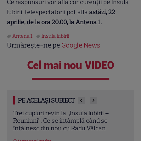
Ce răspunsuri vor afla concurenţii pe Insula
Iubirii, telespectatorii pot afla
astăzi, 22
aprilie, de la ora 20.00, la Antena 1.
Antena 1
Insula iubirii
Urmărește-ne pe
Google News
Cel mai nou VIDEO
PE ACELAȘI SUBIECT
Cheloo, declarație neașteptată înainte
Echip
de Asia Express: „Cred că e singura
Ce p
chestie la care m-am gândit”
conc