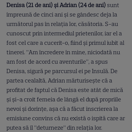
Denisa (21 de ani)
ș
i Adrian (24 de ani)
sunt
împreună de cinci ani
ș
i se gândesc deja la
următorul pas în rela
ț
ia lor, căsătoria. S-au
cunoscut prin intermediul prietenilor, iar el a
fost cel care a cucerit-o, fiind
ș
i primul iubit al
tinerei. ”Am încredere în mine, niciodată nu
am fost de acord cu aventurile”, a spus
Denisa, sigură pe parcursul ei pe Insulă. De
partea cealaltă, Adrian mărturise
ș
te că a
profitat de faptul că Denisa este atât de mică
ș
i
ș
i-a croit femeia de lângă el după propriile
nevoi
ș
i dorin
ț
e, a
ș
a că a făcut inscrierea la
emisiune convins că nu există o ispită care ar
putea să îl ”deturneze” din rela
ț
ia lor.