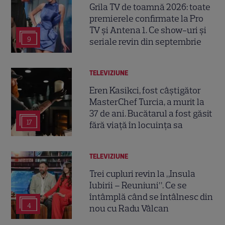
Grila TV de toamnă 2026: toate
premierele confirmate la Pro
TV și Antena 1. Ce show-uri și
9
seriale revin din septembrie
TELEVIZIUNE
Eren Kasikci, fost câștigător
MasterChef Turcia, a murit la
37 de ani. Bucătarul a fost găsit
17
fără viață în locuința sa
TELEVIZIUNE
Trei cupluri revin la „Insula
Iubirii – Reuniuni”. Ce se
întâmplă când se întâlnesc din
4
nou cu Radu Vâlcan