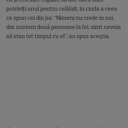
potrivi
ț
i unul pentru celălalt, în ciuda a ceea
ce spun cei din jur. ”Nimeni nu crede în noi,
dar suntem două persoane la fel, simt nevoia
să stau tot timpul cu el”, au spus ace
ș
tia.