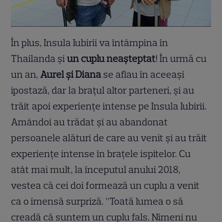
În plus, Insula Iubirii va întâmpina în
Thailanda
ș
i
un cuplu nea
ș
teptat
! În urmă cu
un an,
Aurel
ș
i Diana
se aflau în aceea
ș
i
ipostază, dar la bra
ț
ul altor parteneri,
ș
i au
trăit apoi experien
ț
e intense pe Insula Iubirii.
Amândoi au trădat
ș
i au abandonat
persoanele alături de care au venit
ș
i au trăit
experien
ț
e intense în bra
ț
ele ispitelor. Cu
atât mai mult, la începutul anului 2018,
vestea că cei doi formează un cuplu a venit
ca o imensă surpriză. ”Toată lumea o să
creadă că suntem un cuplu fals. Nimeni nu