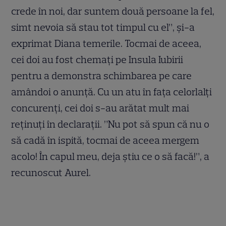
crede în noi, dar suntem două persoane la fel,
simt nevoia să stau tot timpul cu el”,
ș
i-a
exprimat Diana temerile. Tocmai de aceea,
cei doi au fost chema
ț
i pe Insula Iubirii
pentru a demonstra schimbarea pe care
amândoi o anun
ț
ă. Cu un atu în fa
ț
a celorlal
ț
i
concuren
ț
i, cei doi s-au arătat mult mai
re
ț
inu
ț
i în declara
ț
ii. ”Nu pot să spun că nu o
să cadă în ispită, tocmai de aceea mergem
acolo! În capul meu, deja
ș
tiu ce o să facă!”, a
recunoscut Aurel.