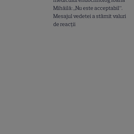
medicului endocrinolog Ioana
Mihăilă: „Nu este acceptabil”.
Mesajul vedetei a stârnit valuri
de reacții