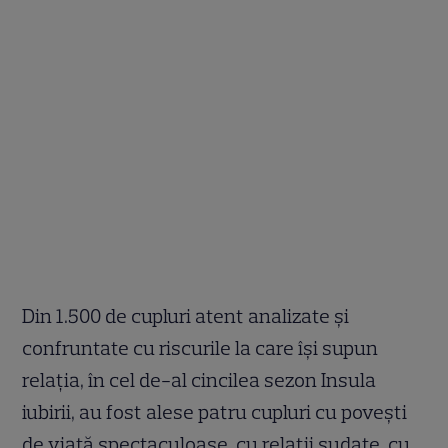
Din 1.500 de cupluri atent analizate
ș
i
confruntate cu riscurile la care î
ș
i supun
rela
ț
ia, în cel de-al cincilea sezon Insula
iubirii, au fost alese patru cupluri cu pove
ș
ti
de via
ț
ă spectaculoase, cu rela
ț
ii sudate, cu