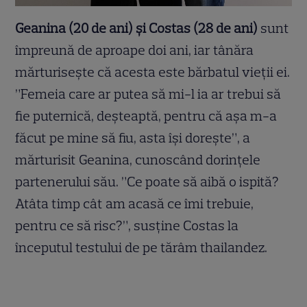
Geanina (20 de ani)
ș
i Costas (28 de ani)
sunt
împreună de aproape doi ani, iar tânăra
mărturise
ș
te că acesta este bărbatul vie
ț
ii ei.
”Femeia care ar putea să mi-l ia ar trebui să
fie puternică, de
ș
teaptă, pentru că a
ș
a m-a
făcut pe mine să fiu, asta î
ș
i dore
ș
te”, a
mărturisit Geanina, cunoscând dorin
ț
ele
partenerului său. ”Ce poate să aibă o ispită?
Atâta timp cât am acasă ce îmi trebuie,
pentru ce să risc?”, sus
ț
ine Costas la
începutul testului de pe tărâm thailandez.