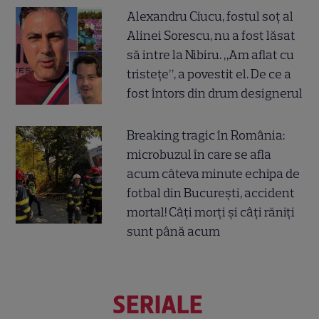
Alexandru Ciucu, fostul soț al
Alinei Sorescu, nu a fost lăsat
să intre la Nibiru. „Am aflat cu
tristețe”, a povestit el. De ce a
fost întors din drum designerul
Breaking tragic în România:
microbuzul în care se afla
acum câteva minute echipa de
fotbal din București, accident
mortal! Câți morți și câți răniți
sunt până acum
SERIALE