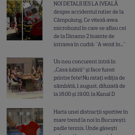
NOI DETALII IES LA IVEALĂ
despre accidentul rutier de la
Câmpulung. Ce viteză avea
microbuzul în care se aflau cei
de la Dinamo 2 înainte de
intrarea în curbă: "A venit în..."
Un nou concurent intră în
„Casa iubirii” și face furori
printre fete! Nu ratați ediția de
sâmbătă, 1 august, difuzată de
la 16:00 și 19:00, la Kanal D
Harta unei distracții sportive în
mare trend la noi în București:
padle tennis. Unde găsești