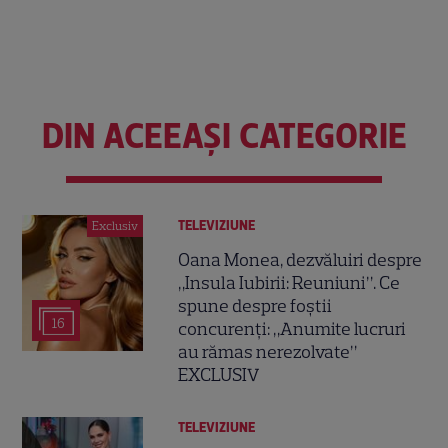
DIN ACEEAȘI CATEGORIE
TELEVIZIUNE
Exclusiv
Oana Monea, dezvăluiri despre
„Insula Iubirii: Reuniuni”. Ce
spune despre foștii
16
concurenți: „Anumite lucruri
au rămas nerezolvate”
EXCLUSIV
TELEVIZIUNE