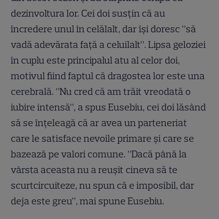
dezinvoltura lor. Cei doi sus
ț
in că au
încredere unul în celălalt, dar î
ș
i doresc ”să
vadă adevărata fa
ț
ă a celuilalt”. Lipsa geloziei
în cuplu este principalul atu al celor doi,
motivul fiind faptul că dragostea lor este una
cerebrală. ”Nu cred că am trăit vreodată o
iubire intensă”, a spus Eusebiu, cei doi lăsând
să se în
ț
eleagă că ar avea un parteneriat
care le satisface nevoile primare
ș
i care se
bazează pe valori comune. ”Dacă până la
vârsta aceasta nu a reu
ș
it cineva să te
scurtcircuiteze, nu spun că e imposibil, dar
deja este greu”, mai spune Eusebiu.