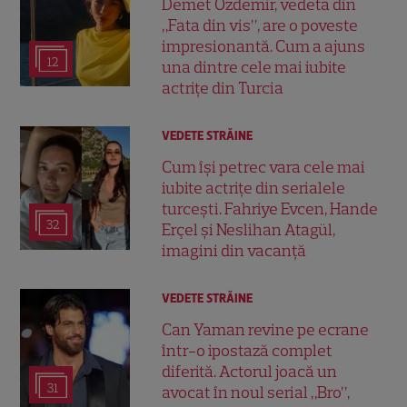
Demet Özdemir, vedeta din
„Fata din vis”, are o poveste
impresionantă. Cum a ajuns
12
una dintre cele mai iubite
actrițe din Turcia
VEDETE STRĂINE
Cum își petrec vara cele mai
iubite actrițe din serialele
turcești. Fahriye Evcen, Hande
32
Erçel și Neslihan Atagül,
imagini din vacanță
VEDETE STRĂINE
Can Yaman revine pe ecrane
într-o ipostază complet
diferită. Actorul joacă un
31
avocat în noul serial „Bro”,