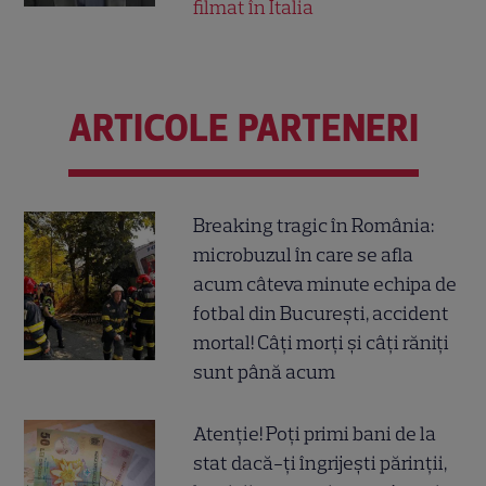
filmat în Italia
ARTICOLE PARTENERI
Breaking tragic în România:
microbuzul în care se afla
acum câteva minute echipa de
fotbal din București, accident
mortal! Câți morți și câți răniți
sunt până acum
Atenție! Poți primi bani de la
stat dacă-ți îngrijești părinții,