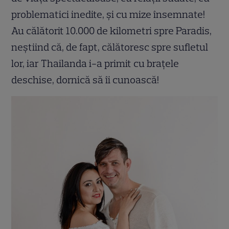
problematici inedite,
ș
i cu mize însemnate!
Au călătorit 10.000 de kilometri spre Paradis,
ne
ș
tiind că, de fapt, călătoresc spre sufletul
lor, iar Thailanda i-a primit cu bra
ț
ele
deschise, dornică să îi cunoască!