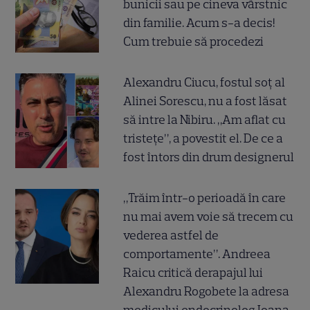
bunicii sau pe cineva vârstnic
din familie. Acum s-a decis!
Cum trebuie să procedezi
Alexandru Ciucu, fostul soț al
Alinei Sorescu, nu a fost lăsat
să intre la Nibiru. „Am aflat cu
tristețe”, a povestit el. De ce a
fost întors din drum designerul
„Trăim într-o perioadă în care
nu mai avem voie să trecem cu
vederea astfel de
comportamente”. Andreea
Raicu critică derapajul lui
Alexandru Rogobete la adresa