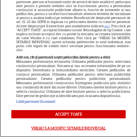
partenere, precum si furnizorii nostri de servicii de date analitice) prelucram
date pentru a permite website-ului sa functioneze, pentru a personaliza
21
continutul si anunturile publicitare afisate in functie de interesele si/sau
profilul dvs., pentru a va oferi functionalitati aferente retelelor de socializare
si pentru a analiza traficul pe website. Beneficiati de drepturile prevazute de
art. 15-22 din GDPR in legatura cu prelucrarea datelor cu caracter personal.
SERIALE AMERICANE
R
Aceste drepturi pot fi exercitate prin modalitatea indicata
aici
. Prin click pe
“ACCEPT TOATE”, acceptati folosirea tuturor Tehnologiilor de tip Cookie, care
implica inclusiv acceptul dvs. cu privire la stocarea/accesarea informatiilor
Sandra Oh dezvăluie de ce a
de catre Vendor-ii cu care colaboram. Prin click pe “VREAU SA MODIFIC
SETARILE INDIVIDUAL” puteti schimba preferintele in mod individual, mai
putin cele legate de cookie strict necesare pentru functionarea website-
plecat din „Anatomia lui Grey”.
ului.
Atât noi, cât și partenerii noștri prelucrăm datele pentru a oferi:
Discuția cu Shonda Rhimes
Măsurarea performanței reclamelor. Utilizarea profilurilor pentru selectarea
conținutului personalizat. Stocarea și/sau accesarea informațiilor de pe un
care a schimbat totul pentru
dispozitiv. Dezvoltarea și îmbunătățirea serviciilor. Crearea profilurilor de
conținut personalizat. Utilizarea profilurilor pentru selectarea publicității
personalizate. Crearea profilurilor pentru publicitate personalizată.
Cristina Yang
Măsurarea performanței conținutului. Înțelegerea publicului prin statistici
sau combinații de date din surse diferite. Utilizarea datelor limitate pentru a
selecta conținutul. Utilizarea de date limitate pentru a selecta publicitatea.
Date precise de geolocație și identificarea prin scanarea dispozitivului.
Listă parteneri (furnizori)
ARTICOLE PARTENERI
ACCEPT TOATE
VREAU SA MODIFIC SETARILE INDIVIDUAL