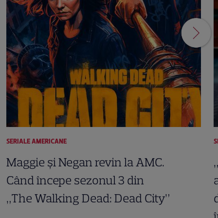
SERIALE AMERICANE
S
Maggie și Negan revin la AMC.
Când începe sezonul 3 din
„The Walking Dead: Dead City”