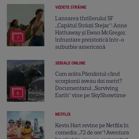
VEDETE STRĂINE
Lansarea thrillerului SF
„Capătul Străzii Stejar”: Anne
Hathaway și Ewan McGregor,
7
înfruntare preistorică într-o
suburbie americană
SERIALE ONLINE
Cum arăta Pământul când
scorpionii aveau doi metri?
Documentarul „Surviving
6
Earth” vine pe SkyShowtime
NETFLIX
Kevin Hart revine pe Netflix în
comedia „72 de ore”! Aventura