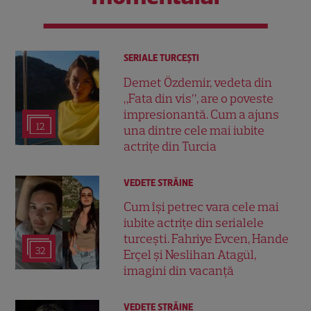
SERIALE TURCEŞTI
Demet Özdemir, vedeta din
„Fata din vis”, are o poveste
impresionantă. Cum a ajuns
12
una dintre cele mai iubite
actrițe din Turcia
VEDETE STRĂINE
Cum își petrec vara cele mai
iubite actrițe din serialele
turcești. Fahriye Evcen, Hande
32
Erçel și Neslihan Atagül,
imagini din vacanță
VEDETE STRĂINE