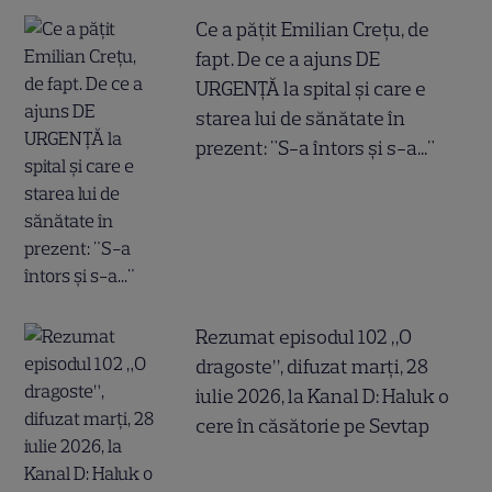
Ce a pățit Emilian Crețu, de
fapt. De ce a ajuns DE
URGENȚĂ la spital și care e
starea lui de sănătate în
prezent: "S-a întors și s-a..."
Rezumat episodul 102 „O
dragoste”, difuzat marți, 28
iulie 2026, la Kanal D: Haluk o
cere în căsătorie pe Sevtap