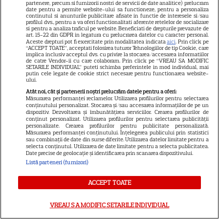
VEDETE ROMÂNEŞTI
partenere, precum si furnizorii nostri de servicii de date analitice) prelucram
date pentru a permite website-ului sa functioneze, pentru a personaliza
continutul si anunturile publicitare afisate in functie de interesele si/sau
Adrian Mutu, gest romantic
profilul dvs., pentru a va oferi functionalitati aferente retelelor de socializare
si pentru a analiza traficul pe website. Beneficiati de drepturile prevazute de
pentru soția lui, Sandra! Ce a
art. 15-22 din GDPR in legatura cu prelucrarea datelor cu caracter personal.
făcut în plină stradă și cum a
Aceste drepturi pot fi exercitate prin modalitatea indicata
aici
. Prin click pe
“ACCEPT TOATE”, acceptati folosirea tuturor Tehnologiilor de tip Cookie, care
12
reacționat ea
implica inclusiv acceptul dvs. cu privire la stocarea/accesarea informatiilor
de catre Vendor-ii cu care colaboram. Prin click pe “VREAU SA MODIFIC
SETARILE INDIVIDUAL” puteti schimba preferintele in mod individual, mai
putin cele legate de cookie strict necesare pentru functionarea website-
ului.
HOROSCOP
Atât noi, cât și partenerii noștri prelucrăm datele pentru a oferi:
Măsurarea performanței reclamelor. Utilizarea profilurilor pentru selectarea
Horoscop zilnic 27 iulie 2026.
conținutului personalizat. Stocarea și/sau accesarea informațiilor de pe un
Leii dau „verdictul final”, iar o
dispozitiv. Dezvoltarea și îmbunătățirea serviciilor. Crearea profilurilor de
conținut personalizat. Utilizarea profilurilor pentru selectarea publicității
zodie trebuie să nu mai amâne
personalizate. Crearea profilurilor pentru publicitate personalizată.
Măsurarea performanței conținutului. Înțelegerea publicului prin statistici
deciziile
sau combinații de date din surse diferite. Utilizarea datelor limitate pentru a
selecta conținutul. Utilizarea de date limitate pentru a selecta publicitatea.
Date precise de geolocație și identificarea prin scanarea dispozitivului.
Listă parteneri (furnizori)
VEDETE ROMÂNEŞTI
Rareș Cojoc, prima imagine
ACCEPT TOATE
alături de Claudia Dumitru
după divorțul de Andreea
VREAU SA MODIFIC SETARILE INDIVIDUAL
22
Popescu. Fotomodelul a