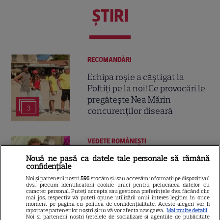
ŞTIRI
RECOMANDĂRI
Echipa roșie a câștigat la
Poftiți pe la noi! Ce provocări le
pregătește Nea Mărin
3
concurenților diseară
VEDETE ROMÂNEŞTI
Smiley, aniversare de neuitat
Nouă ne pasă ca datele tale personale să rămână
confidențiale
pe scenă! Cum l-au surprins
Noi și partenerii noștri
596
stocăm și/sau accesăm informații pe dispozitivul
Pavel Bartoș și Selly la miezul
dvs., precum identificatorii cookie unici pentru prelucrarea datelor cu
27
nopții
caracter personal. Puteți accepta sau gestiona preferințele dvs. făcând clic
mai jos, respectiv vă puteți opune utilizării unui interes legitim în orice
moment pe pagina cu politica de confidențialitate. Aceste alegeri vor fi
raportate partenerilor noștri și nu vă vor afecta navigarea.
Mai multe detalii
Noi si partenerii nostri (retelele de socializare si agentiile de publicitate