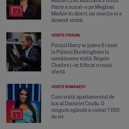
MasterChef Australia: Prințul
Harry a sunat-o pe Meghan
4
Markle în direct, iar reacția ei a
devenit virală
VEDETE STRĂINE
Prințul Harry ar putea fi cazat
la Palatul Buckingham la
următoarea vizită. Regele
Charles i-ar fi făcut o nouă
ofertă
VEDETE ROMÂNEŞTI
Cum arată apartamentul de
lux al Danielei Crudu. O
singură oglindă a costat 7.000
9
de lei