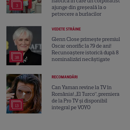
haotică în care un corporatist
3
ajunge din greșeală la o
petrecere a burlacilor
VEDETE STRĂINE
Glenn Close primește premiul
Oscar onorific la 79 de ani!
Recunoaștere istorică după 8
38
nominalizări necâștigate
RECOMANDĂRI
Can Yaman revine la TV în
România! „El Turco”, premiera
de la Pro TV și disponibil
13
integral pe VOYO