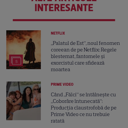
INTERESANTE
NETFLIX
„Palatul de Est”, noul fenomen
coreean de pe Netflix: Regele
blestemat, fantomele și
5
exorcistul care sfidează
moartea
PRIME VIDEO
Când „Fălci” se întâlnește cu
„Coborâre întunecată”:
Producția claustrofobă de pe
Prime Video ce nu trebuie
ratată