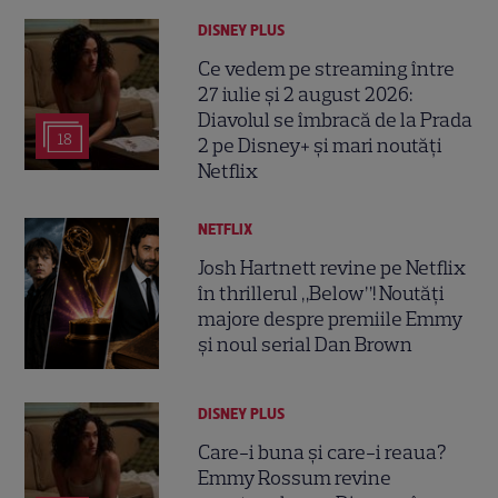
DISNEY PLUS
Ce vedem pe streaming între
27 iulie și 2 august 2026:
Diavolul se îmbracă de la Prada
18
2 pe Disney+ și mari noutăți
Netflix
NETFLIX
Josh Hartnett revine pe Netflix
în thrillerul „Below”! Noutăți
majore despre premiile Emmy
și noul serial Dan Brown
DISNEY PLUS
Care-i buna și care-i reaua?
Emmy Rossum revine