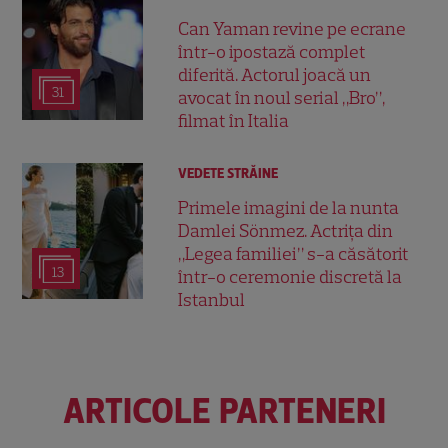
Can Yaman revine pe ecrane
într-o ipostază complet
diferită. Actorul joacă un
31
avocat în noul serial „Bro”,
filmat în Italia
VEDETE STRĂINE
Primele imagini de la nunta
Damlei Sönmez. Actrița din
„Legea familiei” s-a căsătorit
13
într-o ceremonie discretă la
Istanbul
ARTICOLE PARTENERI