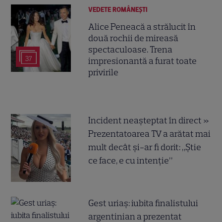
VEDETE ROMÂNEŞTI
Alice Peneacă a strălucit în
două rochii de mireasă
spectaculoase. Trena
37
impresionantă a furat toate
privirile
Incident neașteptat în direct »
Prezentatoarea TV a arătat mai
mult decât și-ar fi dorit: „Știe
ce face, e cu intenție”
Gest uriaș: iubita finalistului
argentinian a prezentat