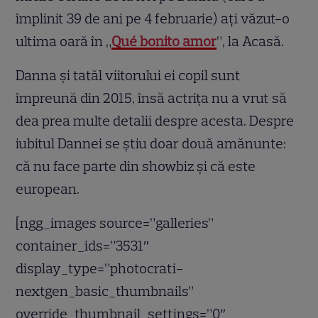
împlinit 39 de ani pe 4 februarie) aţi văzut-o
ultima oară în „
Qué bonito amor
”, la Acasă.
Danna şi tatăl viitorului ei copil sunt
împreună din 2015, însă actriţa nu a vrut să
dea prea multe detalii despre acesta. Despre
iubitul Dannei se ştiu doar două amănunte:
că nu face parte din showbiz şi că este
european.
[ngg_images source=”galleries”
container_ids=”3531″
display_type=”photocrati-
nextgen_basic_thumbnails”
override_thumbnail_settings=”0″