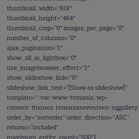
thumbnail_width=”619″
thumbnail_height=”464″
thumbnail_crop=”0″ images_per_page=”0″
number_of_columns=”0″
ajax_pagination=”1″
show_all_in_lightbox=”0″
use_imagebrowser_effect=”1″
show_slideshow_link=”0″
slideshow_link_text=”[Show as slideshow]”
template=”/var/www/tvmania/wp-
content/themes/tvmaniaseventeen/nggallery/g
order_by=”sortorder” order_direction=”ASC”
returns=”included”
maximum_entity_count=”500″]