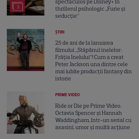
spectaculos pe Disney+ în
3
thrillerul psihologic „Furie și
seducție”
ȘTIRI
25 de ani de la lansarea
filmului „Stăpânul inelelor:
Frăția Inelului”! Cum a creat
Peter Jackson una dintre cele
mai iubite producții fantasy din
istorie
PRIME VIDEO
Ride or Die pe Prime Video.
Octavia Spencer și Hannah
Waddingham, într-un serial cu
asasini, umor și multă acțiune