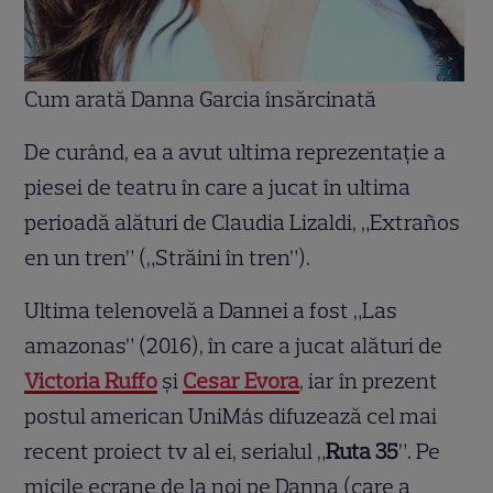
Cum arată Danna Garcia însărcinată
De curând, ea a avut ultima reprezentaţie a
piesei de teatru în care a jucat în ultima
perioadă alături de Claudia Lizaldi, „Extraños
en un tren” („Străini în tren”).
Ultima telenovelă a Dannei a fost „Las
amazonas” (2016), în care a jucat alături de
Victoria Ruffo
şi
Cesar Evora
, iar în prezent
postul american UniMás difuzează cel mai
recent proiect tv al ei, serialul „
Ruta 35
”. Pe
micile ecrane de la noi pe Danna (care a