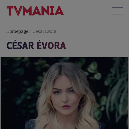
Homepage
/
César Évora
CÉSAR ÉVORA