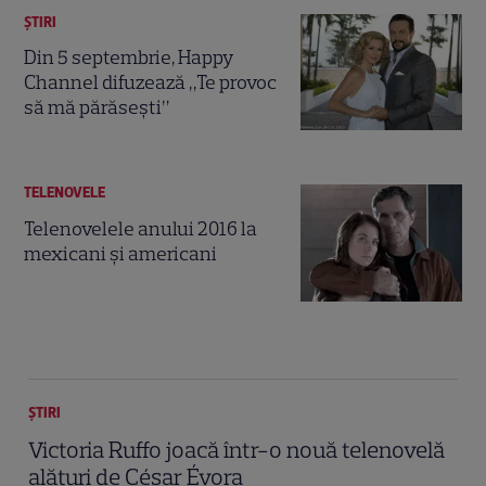
ȘTIRI
Din 5 septembrie, Happy
Channel difuzează „Te provoc
să mă părăsești”
TELENOVELE
Telenovelele anului 2016 la
mexicani şi americani
ȘTIRI
Victoria Ruffo joacă într-o nouă telenovelă
alături de César Évora