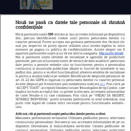
Nouă ne pasă ca datele tale personale să rămână
Libertatea
confidențiale
Libertatea pentru femei
Noi și partenerii noștri
596
stocăm și/sau accesăm informații pe dispozitivul
dvs., precum identificatorii cookie unici pentru prelucrarea datelor cu
GSP
caracter personal. Puteți accepta sau gestiona preferințele dvs. făcând clic
mai jos, respectiv vă puteți opune utilizării unui interes legitim în orice
Știri mondene
moment pe pagina cu politica de confidențialitate. Aceste alegeri vor fi
raportate partenerilor noștri și nu vă vor afecta navigarea.
Mai multe detalii
Noi si partenerii nostri (retelele de socializare si agentiile de publicitate
Avantaje
partenere, precum si furnizorii nostri de servicii de date analitice) prelucram
date pentru a permite website-ului sa functioneze, pentru a personaliza
Elle
continutul si anunturile publicitare afisate in functie de interesele si/sau
profilul dvs., pentru a va oferi functionalitati aferente retelelor de socializare
Unica
si pentru a analiza traficul pe website. Beneficiati de drepturile prevazute de
art. 15-22 din GDPR in legatura cu prelucrarea datelor cu caracter personal.
Retete practice
Aceste drepturi pot fi exercitate prin modalitatea indicata
aici
. Prin click pe
“ACCEPT TOATE”, acceptati folosirea tuturor Tehnologiilor de tip Cookie, care
implica inclusiv acceptul dvs. cu privire la stocarea/accesarea informatiilor
de catre Vendor-ii cu care colaboram. Prin click pe “VREAU SA MODIFIC
SETARILE INDIVIDUAL” puteti schimba preferintele in mod individual, mai
URMĂREȘTE-NE PE
putin cele legate de cookie strict necesare pentru functionarea website-
ului.
Atât noi, cât și partenerii noștri prelucrăm datele pentru a oferi:
Măsurarea performanței reclamelor. Utilizarea profilurilor pentru selectarea
conținutului personalizat. Stocarea și/sau accesarea informațiilor de pe un
dispozitiv. Dezvoltarea și îmbunătățirea serviciilor. Crearea profilurilor de
conținut personalizat. Utilizarea profilurilor pentru selectarea publicității