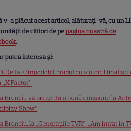
 v-a plăcut acest articol, alăturați-vă, cu un Li
nității de cititori de pe
pagina noastră de
ebook
.
r putea interesa și:
. Delia a împodobit bradul cu ajutorul finaliștil
a „X Factor”
a Brenciu va prezenta o nouă emisiune la Ant
Uniplay Show”
a Brenciu, la „Generaţiile TVR”: „Am intrat în 