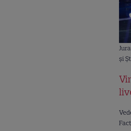
Jura
și Ș
Vi
li
Vede
Fact