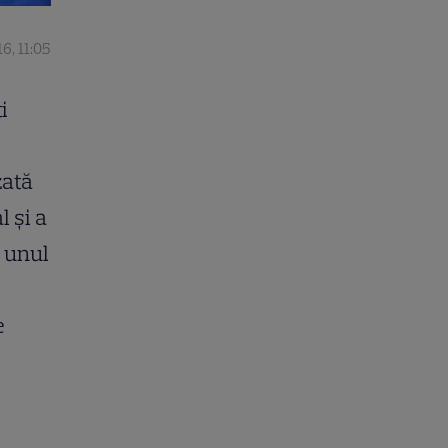
6, 11:05
i
zată
l și a
i unul
e