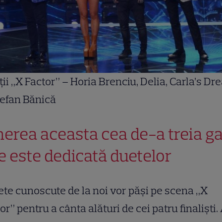
ții „X Factor” – Horia Brenciu, Delia, Carla’s D
tefan Bănică
nerea aceasta cea de-a treia ga
ve este dedicată duetelor
te cunoscute de la noi vor păși pe scena „X
or” pentru a cânta alături de cei patru finaliști.