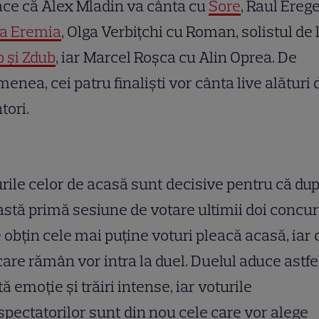
ace că Alex Mladin va cânta cu
Sore
, Raul Ereg
na Eremia
, Olga Verbițchi cu Roman, solistul de 
 și Zdub
, iar Marcel Roșca cu Alin Oprea. De
enea, cei patru finaliști vor cânta live alături 
ori.
rile celor de acasă sunt decisive pentru că du
stă primă sesiune de votare ultimii doi concur
 obțin cele mai puține voturi pleacă acasă, iar 
care rămân vor intra la duel. Duelul aduce astfe
ă emoție și trăiri intense, iar voturile
spectatorilor sunt din nou cele care vor alege