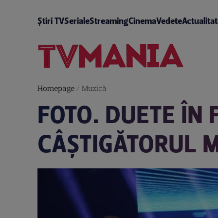
Știri TV
Seriale
Streaming
Cinema
Vedete
Actualita
Homepage
/
Muzică
FOTO. DUETE ÎN 
CÂȘTIGĂTORUL 