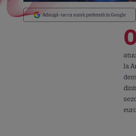
Adaugă-ne ca sursă preferată în Google
atuu
la A
demo
dint
sezo
euro