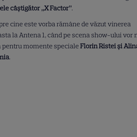
le câștigător „X Factor”
.
re cine este vorba rămâne de văzut vinerea
sta la Antena 1, când pe scena show-ului vor 
a pentru momente speciale
Florin Ristei și Alin
mia
.