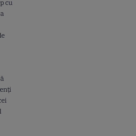
ep cu
la
de
pă
enți
cei
l