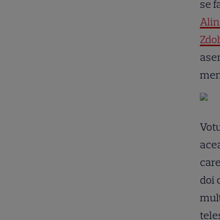
se f
Ali
Zdob
asem
ment
Votu
acea
care
doi 
mult
tele