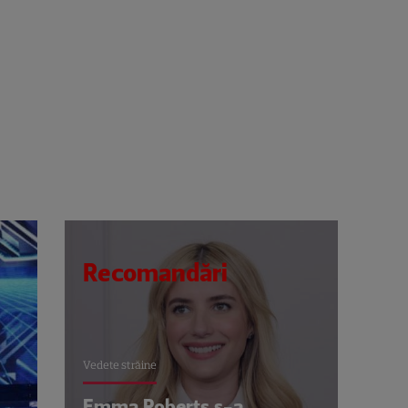
Recomandări
Vedete străine
Emma Roberts s-a