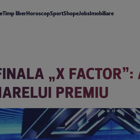
te
Timp liber
Horoscop
Sport
Shop
eJobs
Imobiliare
FINALA „X FACTOR”: 
MARELUI PREMIU