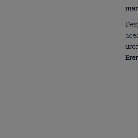
mare
Desp
acea
urc
Ere