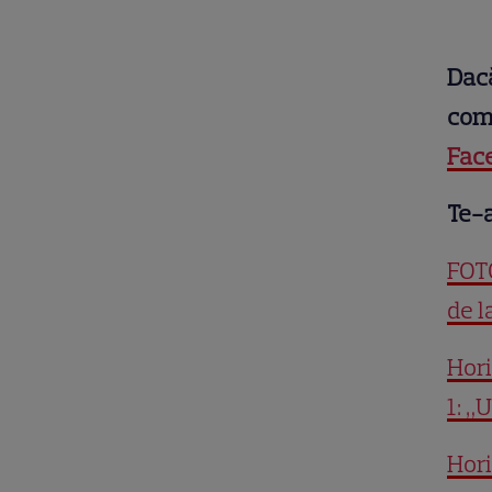
Dacă
comu
Fac
Te-a
FOTO
de l
Hori
1: „
Hori