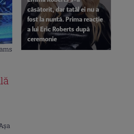
căsătorit, dar tatăl ei nu a
fost la nuntă. Prima reacție
a lui Eric Roberts după
ceremonie
reams
lă
 Așa