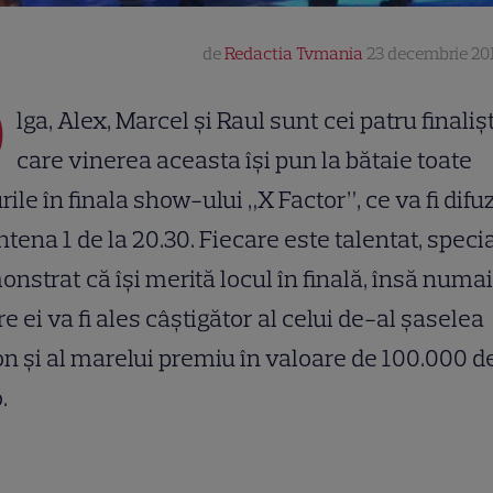
de
Redactia Tvmania
23 decembrie 201
O
lga, Alex, Marcel și Raul sunt cei patru finalișt
care vinerea aceasta își pun la bătaie toate
rile în finala show-ului „X Factor”, ce va fi difu
ntena 1 de la 20.30. Fiecare este talentat, specia
nstrat că își merită locul în finală, însă numa
re ei va fi ales câștigător al celui de-al șaselea
n și al marelui premiu în valoare de 100.000 d
.