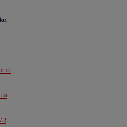
ke,
or ei
ena
TVR