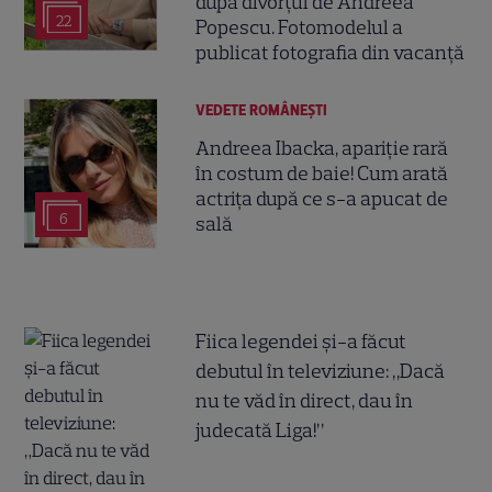
după divorțul de Andreea
22
Popescu. Fotomodelul a
publicat fotografia din vacanță
VEDETE ROMÂNEŞTI
Andreea Ibacka, apariție rară
în costum de baie! Cum arată
actrița după ce s-a apucat de
6
sală
Fiica legendei și-a făcut
debutul în televiziune: „Dacă
nu te văd în direct, dau în
judecată Liga!”