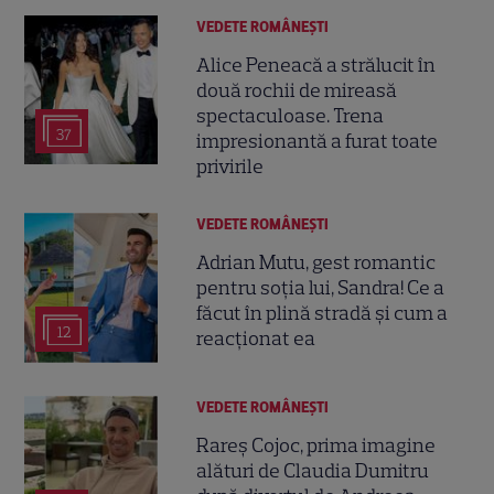
VEDETE ROMÂNEŞTI
Alice Peneacă a strălucit în
două rochii de mireasă
spectaculoase. Trena
37
impresionantă a furat toate
privirile
VEDETE ROMÂNEŞTI
Adrian Mutu, gest romantic
pentru soția lui, Sandra! Ce a
făcut în plină stradă și cum a
12
reacționat ea
VEDETE ROMÂNEŞTI
Rareș Cojoc, prima imagine
alături de Claudia Dumitru