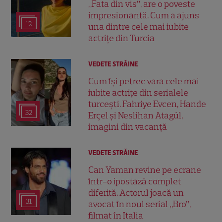
„Fata din vis”, are o poveste
impresionantă. Cum a ajuns
12
una dintre cele mai iubite
actrițe din Turcia
VEDETE STRĂINE
Cum își petrec vara cele mai
iubite actrițe din serialele
turcești. Fahriye Evcen, Hande
32
Erçel și Neslihan Atagül,
imagini din vacanță
VEDETE STRĂINE
Can Yaman revine pe ecrane
într-o ipostază complet
diferită. Actorul joacă un
31
avocat în noul serial „Bro”,
filmat în Italia