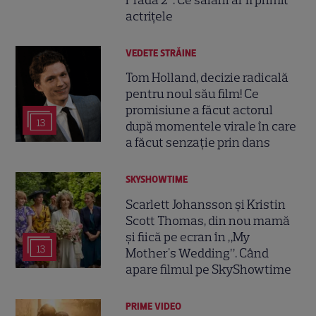
Prada 2”. Ce salarii ar fi primit
actrițele
VEDETE STRĂINE
Tom Holland, decizie radicală
pentru noul său film! Ce
promisiune a făcut actorul
13
după momentele virale în care
a făcut senzație prin dans
SKYSHOWTIME
Scarlett Johansson și Kristin
Scott Thomas, din nou mamă
și fiică pe ecran în „My
13
Mother's Wedding”. Când
apare filmul pe SkyShowtime
PRIME VIDEO