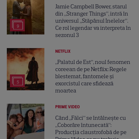
Jamie Campbell Bower, starul
din „Stranger Things”, intră în
universul „Stăpânul Inelelor”.
9
Ce rol legendar va interpreta în
sezonul 3
NETFLIX
„Palatul de Est”, noul fenomen
coreean de pe Netflix: Regele
blestemat, fantomele și
5
exorcistul care sfidează
moartea
PRIME VIDEO
Când „Fălci” se întâlnește cu
„Coborâre întunecată”:
Producția claustrofobă de pe