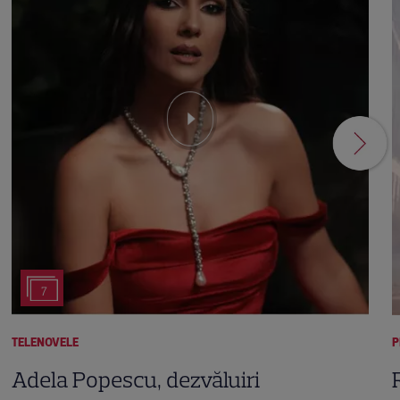
7
TELENOVELE
P
Adela Popescu, dezvăluiri