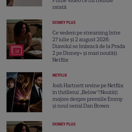
Prime Video ce nu trebuie
ratată
DISNEY PLUS
Ce vedem pe streaming între
27 iulie și 2 august 2026:
Diavolul se îmbracă de la Prada
18
2 pe Disney+ și mari noutăți
Netflix
NETFLIX
Josh Hartnett revine pe Netflix
în thrillerul „Below”! Noutăți
majore despre premiile Emmy
și noul serial Dan Brown
DISNEY PLUS