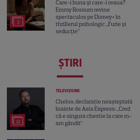
Care-i buna și care-i reaua?
Emmy Rossum revine
spectaculos pe Disney+ în
3
thrillerul psihologic „Furie și
seducție”
ŞTIRI
TELEVIZIUNE
Cheloo, declarație neașteptată
înainte de Asia Express: „Cred
că e singura chestie la care m-
12
am gândit”