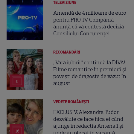
TELEVIZIUNE
Amendă de 4 milioane de euro
pentru PRO TV. Compania
anunță că va contesta decizia
Consiliului Concurenței
RECOMANDĂRI
„Vara iubirii” continuă la DIVA!
Filme romantice în premieră și
povești de dragoste de văzut în
5
august
VEDETE ROMÂNEŞTI
EXCLUSIV. Alexandra Tudor
dezvăluie ce face fiica ei când
ajunge în redacția Antena 1 și
16
unde au plecat în vacanță