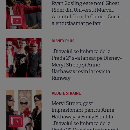
Ryan Gosling este noul Ghost
Rider din Universul Marvel.
Anunțul făcut la Comic-Con i-
7
a entuziasmat pe fani
DISNEY PLUS
„Diavolul se îmbracă de la
Prada 2” s-a lansat pe Disney+.
Meryl Streep și Anne
Hathaway revin la revista
Runway
VEDETE STRĂINE
Meryl Streep, gest
impresionant pentru Anne
Hathaway și Emily Blunt la
9
„Diavolul se îmbracă de la