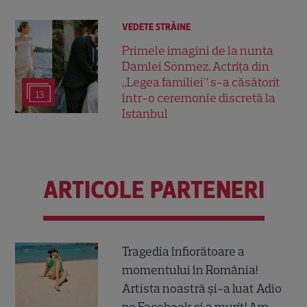
VEDETE STRĂINE
Primele imagini de la nunta
Damlei Sönmez. Actrița din
„Legea familiei” s-a căsătorit
13
într-o ceremonie discretă la
Istanbul
ARTICOLE PARTENERI
Tragedia înfiorătoare a
momentului în România!
Artista noastră și-a luat Adio