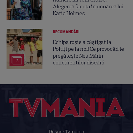
Alegerea făcută în onoarea lui
Katie Holmes
RECOMANDĂRI
Echipa roșie a câștigat la
Poftiți pe la noi! Ce provocări le
pregătește Nea Mărin
3
concurenților diseară
Despre Tvmania