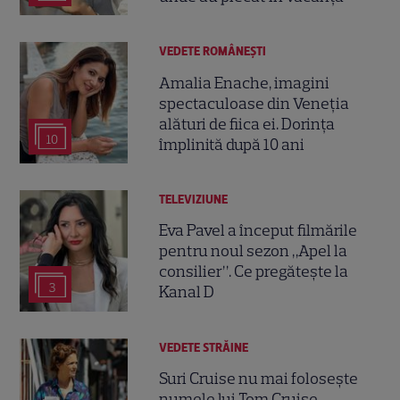
VEDETE ROMÂNEŞTI
Amalia Enache, imagini
spectaculoase din Veneția
alături de fiica ei. Dorința
10
împlinită după 10 ani
TELEVIZIUNE
Eva Pavel a început filmările
pentru noul sezon „Apel la
consilier”. Ce pregătește la
3
Kanal D
VEDETE STRĂINE
Suri Cruise nu mai folosește
numele lui Tom Cruise.