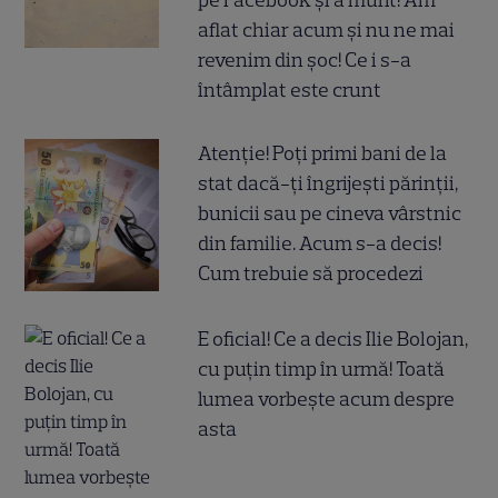
pe Facebook și a murit! Am
aflat chiar acum și nu ne mai
revenim din șoc! Ce i s-a
întâmplat este crunt
Atenție! Poți primi bani de la
stat dacă-ți îngrijești părinții,
bunicii sau pe cineva vârstnic
din familie. Acum s-a decis!
Cum trebuie să procedezi
E oficial! Ce a decis Ilie Bolojan,
cu puțin timp în urmă! Toată
lumea vorbește acum despre
asta