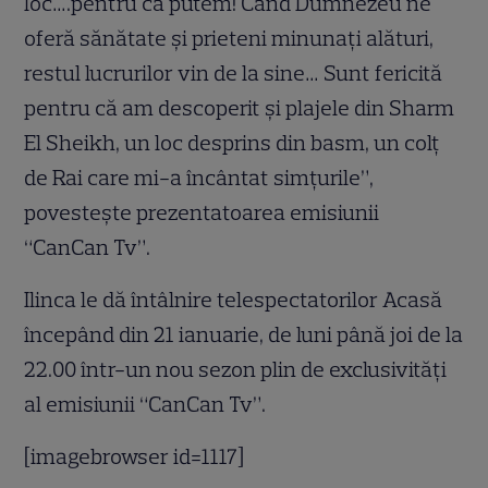
loc….pentru că putem! Când Dumnezeu ne
oferă sănătate şi prieteni minunaţi alături,
restul lucrurilor vin de la sine… Sunt fericită
pentru că am descoperit şi plajele din Sharm
El Sheikh, un loc desprins din basm, un colţ
de Rai care mi-a încântat simţurile”,
povesteşte prezentatoarea emisiunii
“CanCan Tv”.
Ilinca le dă întâlnire telespectatorilor Acasă
începând din 21 ianuarie, de luni până joi de la
22.00 într-un nou sezon plin de exclusivităţi
al emisiunii “CanCan Tv”.
[imagebrowser id=1117]