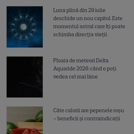
Luna plină din 29 iulie
deschide un nou capitol. Este
momentul astral care îți poate
schimba direcția vieții
Ploaia de meteori Delta
Aquaride 2026: când o poți
vedea cel mai bine
Câte calorii are pepenele roșu
– beneficii și contraindicații