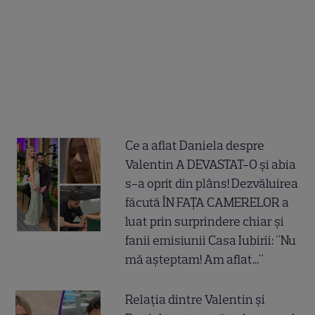
Ce a aflat Daniela despre
Valentin A DEVASTAT-O și abia
s-a oprit din plâns! Dezvăluirea
făcută ÎN FAȚA CAMERELOR a
luat prin surprindere chiar și
fanii emisiunii Casa Iubirii: "Nu
mă așteptam! Am aflat..."
Relația dintre Valentin și