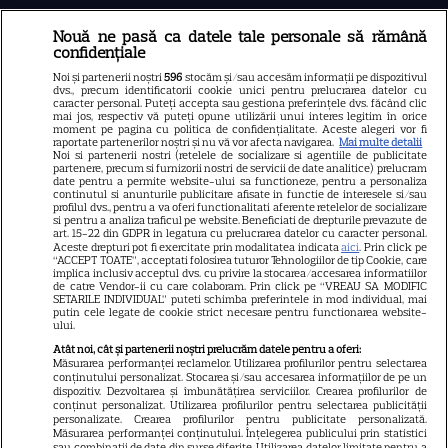
Nouă ne pasă ca datele tale personale să rămână
Libertatea
confidențiale
Libertatea pentru femei
Noi și partenerii noștri
596
stocăm și/sau accesăm informații pe dispozitivul
dvs., precum identificatorii cookie unici pentru prelucrarea datelor cu
GSP
caracter personal. Puteți accepta sau gestiona preferințele dvs. făcând clic
mai jos, respectiv vă puteți opune utilizării unui interes legitim în orice
Știri mondene
moment pe pagina cu politica de confidențialitate. Aceste alegeri vor fi
raportate partenerilor noștri și nu vă vor afecta navigarea.
Mai multe detalii
Noi si partenerii nostri (retelele de socializare si agentiile de publicitate
Avantaje
partenere, precum si furnizorii nostri de servicii de date analitice) prelucram
date pentru a permite website-ului sa functioneze, pentru a personaliza
Elle
continutul si anunturile publicitare afisate in functie de interesele si/sau
profilul dvs., pentru a va oferi functionalitati aferente retelelor de socializare
Unica
si pentru a analiza traficul pe website. Beneficiati de drepturile prevazute de
art. 15-22 din GDPR in legatura cu prelucrarea datelor cu caracter personal.
Retete practice
Aceste drepturi pot fi exercitate prin modalitatea indicata
aici
. Prin click pe
“ACCEPT TOATE”, acceptati folosirea tuturor Tehnologiilor de tip Cookie, care
implica inclusiv acceptul dvs. cu privire la stocarea/accesarea informatiilor
de catre Vendor-ii cu care colaboram. Prin click pe “VREAU SA MODIFIC
SETARILE INDIVIDUAL” puteti schimba preferintele in mod individual, mai
URMĂREȘTE-NE PE
putin cele legate de cookie strict necesare pentru functionarea website-
ului.
Atât noi, cât și partenerii noștri prelucrăm datele pentru a oferi:
Măsurarea performanței reclamelor. Utilizarea profilurilor pentru selectarea
conținutului personalizat. Stocarea și/sau accesarea informațiilor de pe un
dispozitiv. Dezvoltarea și îmbunătățirea serviciilor. Crearea profilurilor de
conținut personalizat. Utilizarea profilurilor pentru selectarea publicității
Copyright
2026
Ringier Romania – Toate Drepturile rezervate
personalizate. Crearea profilurilor pentru publicitate personalizată.
Măsurarea performanței conținutului. Înțelegerea publicului prin statistici
sau combinații de date din surse diferite. Utilizarea datelor limitate pentru a