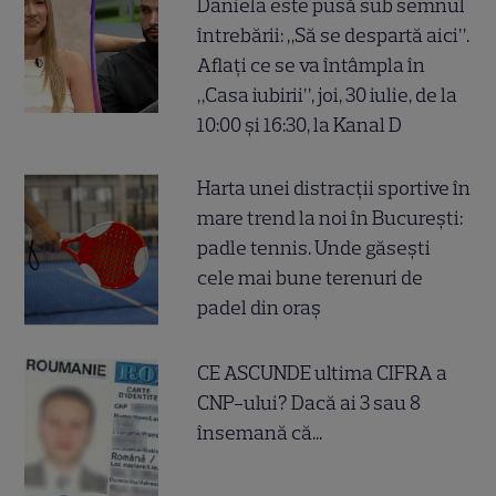
Daniela este pusă sub semnul
întrebării: „Să se despartă aici”.
Aflați ce se va întâmpla în
„Casa iubirii”, joi, 30 iulie, de la
10:00 și 16:30, la Kanal D
Harta unei distracții sportive în
mare trend la noi în București:
padle tennis. Unde găsești
cele mai bune terenuri de
padel din oraș
CE ASCUNDE ultima CIFRA a
CNP-ului? Dacă ai 3 sau 8
însemană că...