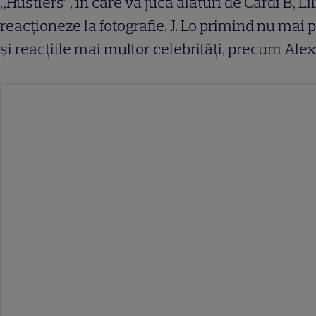
„Hustlers”, în care va juca alături de Cardi B, L
reacționeze la fotografie, J. Lo primind nu mai
și reacțiile mai multor celebrități, precum Al