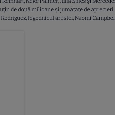
ili Reinhart, Keke Palmer, Julia Stiles și Merced
 puțin de două milioane și jumătate de aprecier
ex Rodriguez, logodnicul artistei, Naomi Campb