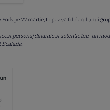
ew York pe 22 martie, Lopez va fi liderul unui gr
ta acest personaj dinamic și autentic într-un mo
t Scafaria.