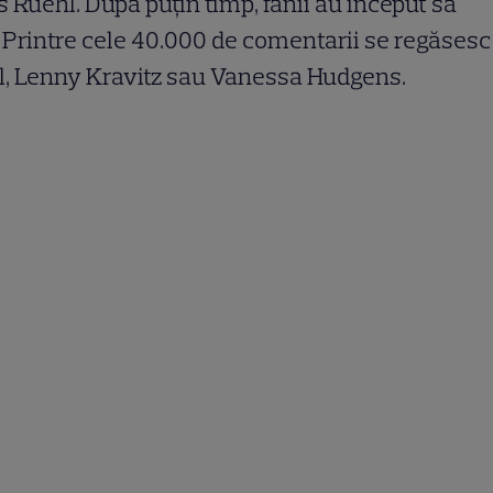
es Ruehl. După puțin timp, fanii au început să
i. Printre cele 40.000 de comentarii se regăsesc
ell, Lenny Kravitz sau Vanessa Hudgens.