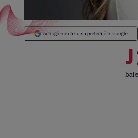
Adaugă-ne ca sursă preferată în Google
J
baie