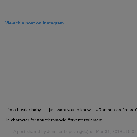
View this post on Instagram
I’m a hustler baby… I just want you to know… #Ramona on fire 🔥 
in character for #hustlersmovie #stxentertainment
A post shared by
Jennifer Lopez
(@jlo) on
Mar 31, 2019 at 5: