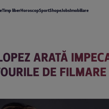
te
Timp liber
Horoscop
Sport
Shop
eJobs
Imobiliare
 LOPEZ ARATĂ IMPEC
TOURILE DE FILMARE