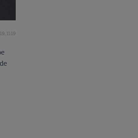
19, 11:19
pe
 de