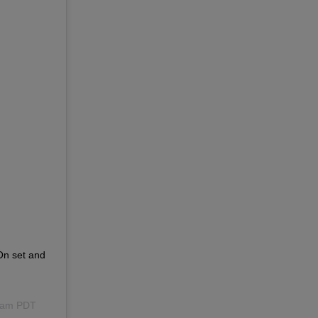
On set and
03am PDT