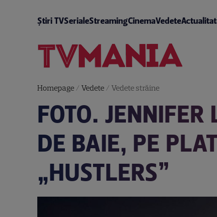
Știri TV
Seriale
Streaming
Cinema
Vedete
Actualita
Homepage
/
Vedete
/
Vedete străine
FOTO. JENNIFER
DE BAIE, PE PLA
„HUSTLERS”