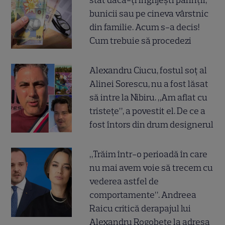
stat dacă-ți îngrijești părinții,
bunicii sau pe cineva vârstnic
din familie. Acum s-a decis!
Cum trebuie să procedezi
Alexandru Ciucu, fostul soț al
Alinei Sorescu, nu a fost lăsat
să intre la Nibiru. „Am aflat cu
tristețe”, a povestit el. De ce a
fost întors din drum designerul
„Trăim într-o perioadă în care
nu mai avem voie să trecem cu
vederea astfel de
comportamente”. Andreea
Raicu critică derapajul lui
Alexandru Rogobete la adresa