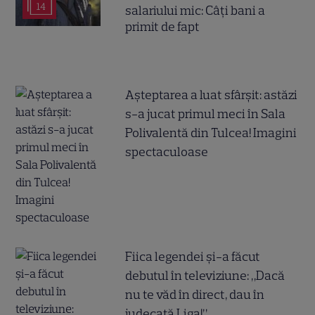
14
salariului mic: Câți bani a
primit de fapt
Așteptarea a luat sfârșit: astăzi
s-a jucat primul meci în Sala
Polivalentă din Tulcea! Imagini
spectaculoase
Fiica legendei și-a făcut
debutul în televiziune: „Dacă
nu te văd în direct, dau în
judecată Liga!”