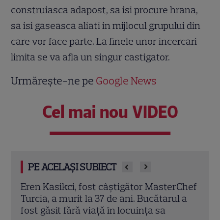
construiasca adapost, sa isi procure hrana,
sa isi gaseasca aliati in mijlocul grupului din
care vor face parte. La finele unor incercari
limita se va afla un singur castigator.
Urmărește-ne pe
Google News
Cel mai nou VIDEO
PE ACELAȘI SUBIECT
rChef
Trei cupluri revin la „Insula Iubirii –
Chel
l a
Reuniuni”. Ce se întâmplă când se
de A
întâlnesc din nou cu Radu Vâlcan
ches