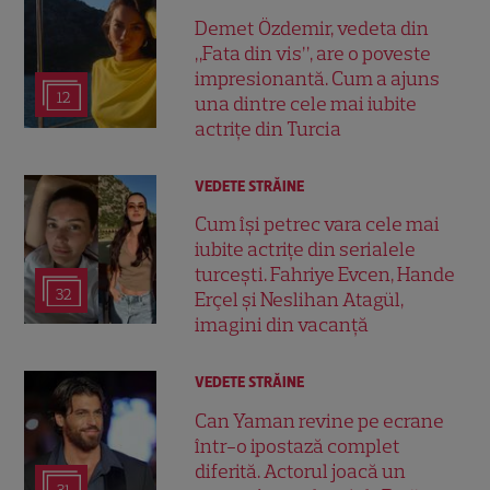
Demet Özdemir, vedeta din
„Fata din vis”, are o poveste
impresionantă. Cum a ajuns
12
una dintre cele mai iubite
actrițe din Turcia
VEDETE STRĂINE
Cum își petrec vara cele mai
iubite actrițe din serialele
turcești. Fahriye Evcen, Hande
32
Erçel și Neslihan Atagül,
imagini din vacanță
VEDETE STRĂINE
Can Yaman revine pe ecrane
într-o ipostază complet
diferită. Actorul joacă un