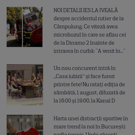
NOI DETALII IES LA IVEALĂ
despre accidentul rutier de la
Câmpulung. Ce viteză avea
microbuzul în care se aflau cei
de la Dinamo 2 înainte de
intrarea în curbă: "A venit în..."
Un nou concurent intră în
„Casa iubirii” și face furori
printre fete! Nu ratați ediția de
sâmbătă, 1 august, difuzată de
la 16:00 și 19:00, la Kanal D
Harta unei distracții sportive în
mare trend la noi în București:
padle tennis. Unde găsești