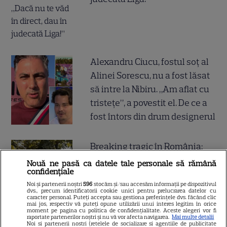
Alexandru Ciucu, fostul soț al
Alinei Sorescu, nu a fost lăsat
să intre la Nibiru. „Am aflat cu
tristețe”, a povestit el. De ce a
fost întors din drum designerul
Breaking tragic în România:
microbuzul în care se afla
Nouă ne pasă ca datele tale personale să rămână
confidențiale
acum câteva minute echipa de
Noi și partenerii noștri
596
stocăm și/sau accesăm informații pe dispozitivul
fotbal din București, accident
dvs., precum identificatorii cookie unici pentru prelucrarea datelor cu
caracter personal. Puteți accepta sau gestiona preferințele dvs. făcând clic
mortal! Câți morți și câți răniți
mai jos, respectiv vă puteți opune utilizării unui interes legitim în orice
moment pe pagina cu politica de confidențialitate. Aceste alegeri vor fi
sunt până acum
raportate partenerilor noștri și nu vă vor afecta navigarea.
Mai multe detalii
Noi si partenerii nostri (retelele de socializare si agentiile de publicitate