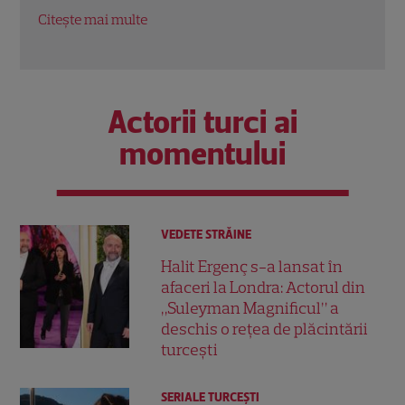
Citește mai multe
Citeș
Actorii turci ai
momentului
VEDETE STRĂINE
Halit Ergenç s-a lansat în
afaceri la Londra: Actorul din
„Suleyman Magnificul” a
deschis o rețea de plăcintării
turcești
SERIALE TURCEŞTI