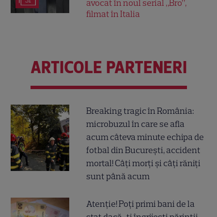
31
avocat în noul serial „Bro”,
filmat în Italia
ARTICOLE PARTENERI
Breaking tragic în România:
microbuzul în care se afla
acum câteva minute echipa de
fotbal din București, accident
mortal! Câți morți și câți răniți
sunt până acum
Atenție! Poți primi bani de la