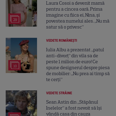
Laura Cosoi a devenit mamă
pentru a cincea oară. Prima
imagine cu fiica ei, Nina, și
29
povestea numelui ales. „Nu mă
satur să o privesc”
VEDETE ROMÂNEŞTI
Iulia Albu a prezentat „patul
anti-divorț” din vila sa de
peste 1 milion de euro! Ce
10
spune designerul despre piesa
de mobilier: „Nu prea ai timp să
te cerți”
VEDETE STRĂINE
Sean Astin din „Stăpânul
Inelelor” a fost nevoit să își
vândă casa din cauza