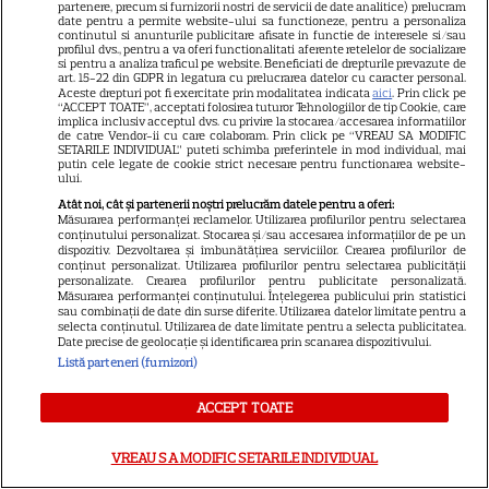
partenere, precum si furnizorii nostri de servicii de date analitice) prelucram
date pentru a permite website-ului sa functioneze, pentru a personaliza
continutul si anunturile publicitare afisate in functie de interesele si/sau
profilul dvs., pentru a va oferi functionalitati aferente retelelor de socializare
si pentru a analiza traficul pe website. Beneficiati de drepturile prevazute de
SERIALE
art. 15-22 din GDPR in legatura cu prelucrarea datelor cu caracter personal.
Aceste drepturi pot fi exercitate prin modalitatea indicata
aici
. Prin click pe
“ACCEPT TOATE”, acceptati folosirea tuturor Tehnologiilor de tip Cookie, care
implica inclusiv acceptul dvs. cu privire la stocarea/accesarea informatiilor
de catre Vendor-ii cu care colaboram. Prin click pe “VREAU SA MODIFIC
SETARILE INDIVIDUAL” puteti schimba preferintele in mod individual, mai
putin cele legate de cookie strict necesare pentru functionarea website-
ului.
Atât noi, cât și partenerii noștri prelucrăm datele pentru a oferi:
Măsurarea performanței reclamelor. Utilizarea profilurilor pentru selectarea
conținutului personalizat. Stocarea și/sau accesarea informațiilor de pe un
dispozitiv. Dezvoltarea și îmbunătățirea serviciilor. Crearea profilurilor de
conținut personalizat. Utilizarea profilurilor pentru selectarea publicității
personalizate. Crearea profilurilor pentru publicitate personalizată.
Măsurarea performanței conținutului. Înțelegerea publicului prin statistici
sau combinații de date din surse diferite. Utilizarea datelor limitate pentru a
selecta conținutul. Utilizarea de date limitate pentru a selecta publicitatea.
Date precise de geolocație și identificarea prin scanarea dispozitivului.
Listă parteneri (furnizori)
ACCEPT TOATE
VREAU SA MODIFIC SETARILE INDIVIDUAL