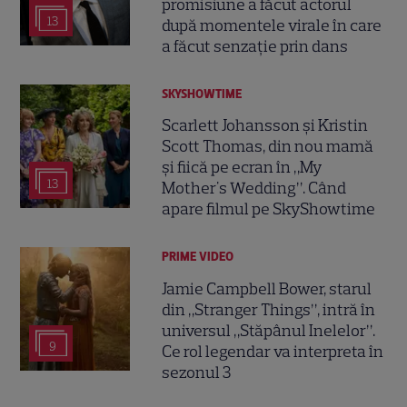
promisiune a făcut actorul
13
după momentele virale în care
a făcut senzație prin dans
SKYSHOWTIME
Scarlett Johansson și Kristin
Scott Thomas, din nou mamă
și fiică pe ecran în „My
13
Mother's Wedding”. Când
apare filmul pe SkyShowtime
PRIME VIDEO
Jamie Campbell Bower, starul
din „Stranger Things”, intră în
universul „Stăpânul Inelelor”.
9
Ce rol legendar va interpreta în
sezonul 3