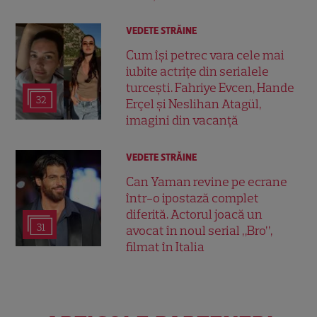
VEDETE STRĂINE
Cum își petrec vara cele mai
iubite actrițe din serialele
turcești. Fahriye Evcen, Hande
32
Erçel și Neslihan Atagül,
imagini din vacanță
VEDETE STRĂINE
Can Yaman revine pe ecrane
într-o ipostază complet
diferită. Actorul joacă un
31
avocat în noul serial „Bro”,
filmat în Italia