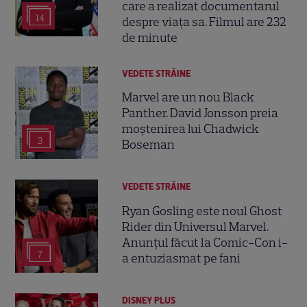
care a realizat documentarul
14
despre viața sa. Filmul are 232
de minute
VEDETE STRĂINE
Marvel are un nou Black
Panther. David Jonsson preia
moștenirea lui Chadwick
3
Boseman
VEDETE STRĂINE
Ryan Gosling este noul Ghost
Rider din Universul Marvel.
Anunțul făcut la Comic-Con i-
7
a entuziasmat pe fani
DISNEY PLUS