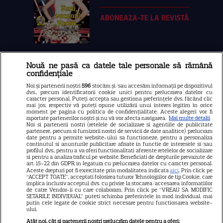
ABONEAZA-TE LA REVISTĂ
Nouă ne pasă ca datele tale personale să rămână
Libertatea
confidențiale
Libertatea pentru femei
Noi și partenerii noștri
596
stocăm și/sau accesăm informații pe dispozitivul
dvs., precum identificatorii cookie unici pentru prelucrarea datelor cu
GSP
caracter personal. Puteți accepta sau gestiona preferințele dvs. făcând clic
mai jos, respectiv vă puteți opune utilizării unui interes legitim în orice
Știri mondene
moment pe pagina cu politica de confidențialitate. Aceste alegeri vor fi
raportate partenerilor noștri și nu vă vor afecta navigarea.
Mai multe detalii
Noi si partenerii nostri (retelele de socializare si agentiile de publicitate
Avantaje
partenere, precum si furnizorii nostri de servicii de date analitice) prelucram
date pentru a permite website-ului sa functioneze, pentru a personaliza
Elle
continutul si anunturile publicitare afisate in functie de interesele si/sau
profilul dvs., pentru a va oferi functionalitati aferente retelelor de socializare
Unica
si pentru a analiza traficul pe website. Beneficiati de drepturile prevazute de
art. 15-22 din GDPR in legatura cu prelucrarea datelor cu caracter personal.
Retete practice
Aceste drepturi pot fi exercitate prin modalitatea indicata
aici
. Prin click pe
“ACCEPT TOATE”, acceptati folosirea tuturor Tehnologiilor de tip Cookie, care
implica inclusiv acceptul dvs. cu privire la stocarea/accesarea informatiilor
de catre Vendor-ii cu care colaboram. Prin click pe “VREAU SA MODIFIC
SETARILE INDIVIDUAL” puteti schimba preferintele in mod individual, mai
URMĂREȘTE-NE PE
putin cele legate de cookie strict necesare pentru functionarea website-
ului.
Atât noi, cât și partenerii noștri prelucrăm datele pentru a oferi: