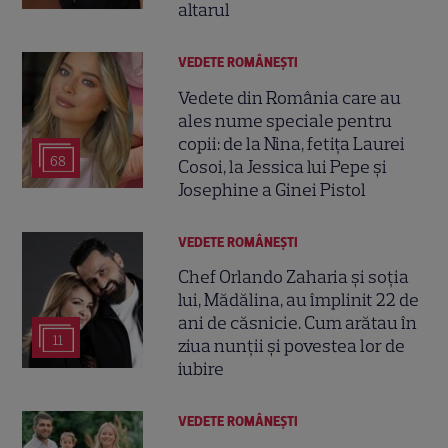
altarul
VEDETE ROMÂNEŞTI
Vedete din România care au
ales nume speciale pentru
copii: de la Nina, fetița Laurei
68
Cosoi, la Jessica lui Pepe și
Josephine a Ginei Pistol
VEDETE ROMÂNEŞTI
Chef Orlando Zaharia și soția
lui, Mădălina, au împlinit 22 de
ani de căsnicie. Cum arătau în
11
ziua nunții și povestea lor de
iubire
VEDETE ROMÂNEŞTI