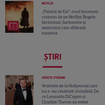
NETFLIX
„Palatul de Est”, noul fenomen
coreean de pe Netflix: Regele
blestemat, fantomele și
5
exorcistul care sfidează
moartea
ŞTIRI
VEDETE STRĂINE
Vedetele de la Hollywood care
nu s-au căsătorit niciodată. De
ce Leonardo DiCaprio și
Charlize Theron au evitat