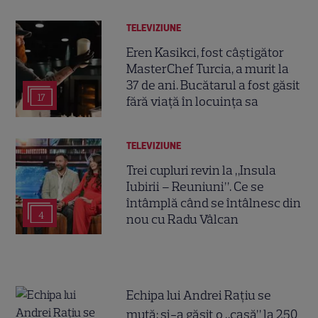
TELEVIZIUNE
Eren Kasikci, fost câștigător
MasterChef Turcia, a murit la
37 de ani. Bucătarul a fost găsit
17
fără viață în locuința sa
TELEVIZIUNE
Trei cupluri revin la „Insula
Iubirii – Reuniuni”. Ce se
întâmplă când se întâlnesc din
4
nou cu Radu Vâlcan
Echipa lui Andrei Rațiu se
mută: și-a găsit o „casă” la 250