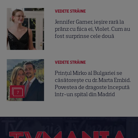
VEDETE STRĂINE
Jennifer Garner, ieșire rară la
prânz cu fiica ei, Violet. Cum au
fost surprinse cele două
VEDETE STRĂINE
Prințul Mirko al Bulgariei se
căsătorește cu dr. Marta Embid.
Povestea de dragoste începută
7
într-un spital din Madrid