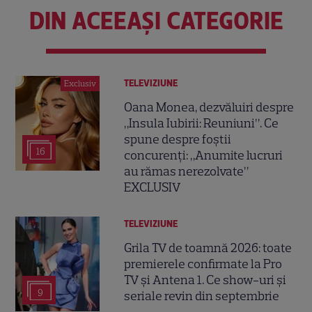
DIN ACEEAȘI CATEGORIE
TELEVIZIUNE
Exclusiv
Oana Monea, dezvăluiri despre
„Insula Iubirii: Reuniuni”. Ce
spune despre foștii
16
concurenți: „Anumite lucruri
au rămas nerezolvate”
EXCLUSIV
TELEVIZIUNE
Grila TV de toamnă 2026: toate
premierele confirmate la Pro
TV și Antena 1. Ce show-uri și
9
seriale revin din septembrie