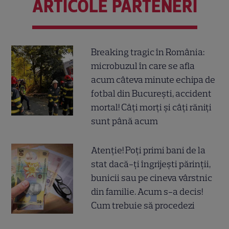
ARTICOLE PARTENERI
Breaking tragic în România:
microbuzul în care se afla
acum câteva minute echipa de
fotbal din București, accident
mortal! Câți morți și câți răniți
sunt până acum
Atenție! Poți primi bani de la
stat dacă-ți îngrijești părinții,
bunicii sau pe cineva vârstnic
din familie. Acum s-a decis!
Cum trebuie să procedezi