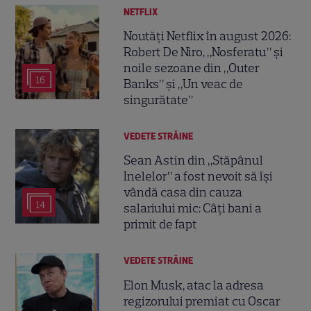
NETFLIX
Noutăți Netflix în august 2026:
Robert De Niro, „Nosferatu” și
noile sezoane din „Outer
16
Banks” și „Un veac de
singurătate”
VEDETE STRĂINE
Sean Astin din „Stăpânul
Inelelor” a fost nevoit să își
vândă casa din cauza
14
salariului mic: Câți bani a
primit de fapt
VEDETE STRĂINE
Elon Musk, atac la adresa
regizorului premiat cu Oscar