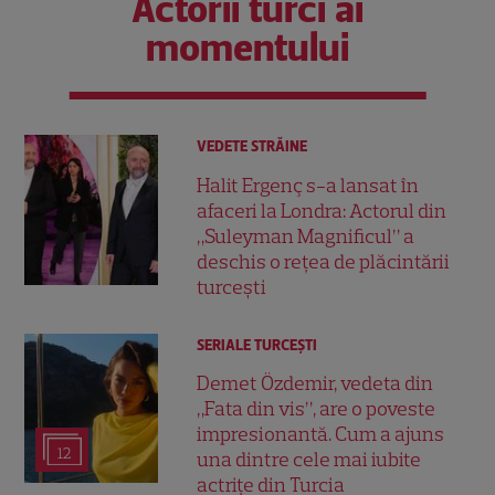
Actorii turci ai
momentului
VEDETE STRĂINE
Halit Ergenç s-a lansat în
afaceri la Londra: Actorul din
„Suleyman Magnificul” a
deschis o rețea de plăcintării
turcești
SERIALE TURCEŞTI
Demet Özdemir, vedeta din
„Fata din vis”, are o poveste
impresionantă. Cum a ajuns
12
una dintre cele mai iubite
actrițe din Turcia