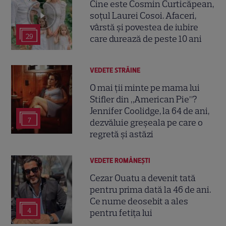
Cine este Cosmin Curticăpean,
soțul Laurei Cosoi. Afaceri,
vârstă și povestea de iubire
29
care durează de peste 10 ani
VEDETE STRĂINE
O mai ții minte pe mama lui
Stifler din „American Pie”?
Jennifer Coolidge, la 64 de ani,
7
dezvăluie greșeala pe care o
regretă și astăzi
VEDETE ROMÂNEŞTI
Cezar Ouatu a devenit tată
pentru prima dată la 46 de ani.
Ce nume deosebit a ales
4
pentru fetița lui