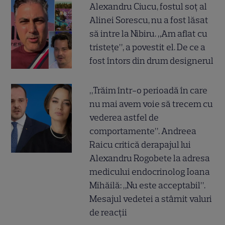
Alexandru Ciucu, fostul soț al
Alinei Sorescu, nu a fost lăsat
să intre la Nibiru. „Am aflat cu
tristețe”, a povestit el. De ce a
fost întors din drum designerul
„Trăim într-o perioadă în care
nu mai avem voie să trecem cu
vederea astfel de
comportamente”. Andreea
Raicu critică derapajul lui
Alexandru Rogobete la adresa
medicului endocrinolog Ioana
Mihăilă: „Nu este acceptabil”.
Mesajul vedetei a stârnit valuri
de reacții