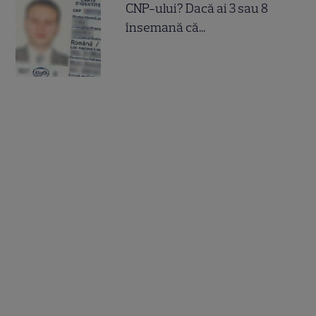
CNP-ului? Dacă ai 3 sau 8
însemană că...