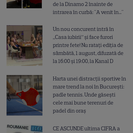
de la Dinamo 2 înainte de
intrarea în curbă: "A venit în..."
Un nou concurent intră în
„Casa iubirii” și face furori
printre fete! Nu ratați ediția de
sâmbătă, 1 august, difuzată de
la 16:00 și 19:00, la Kanal D
Harta unei distracții sportive în
mare trend la noi în București:
padle tennis. Unde găsești
cele mai bune terenuri de
padel din oraș
CE ASCUNDE ultima CIFRA a