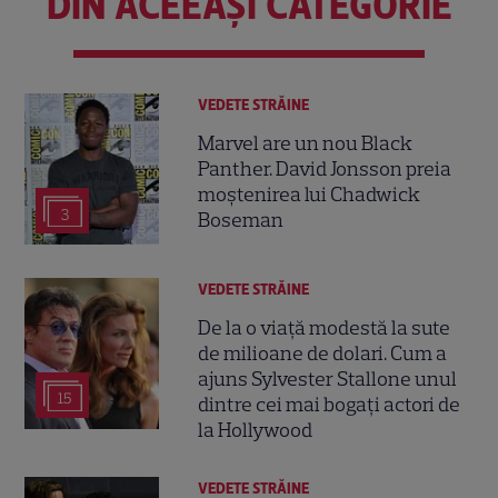
DIN ACEEAȘI CATEGORIE
VEDETE STRĂINE
Marvel are un nou Black
Panther. David Jonsson preia
moștenirea lui Chadwick
3
Boseman
VEDETE STRĂINE
De la o viață modestă la sute
de milioane de dolari. Cum a
ajuns Sylvester Stallone unul
15
dintre cei mai bogați actori de
la Hollywood
VEDETE STRĂINE