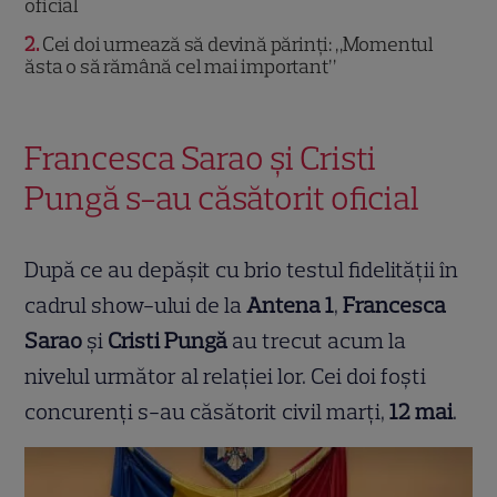
oficial
2
Cei doi urmează să devină părinți: „Momentul
ăsta o să rămână cel mai important”
Francesca Sarao și Cristi
Pungă s-au căsătorit oficial
După ce au depășit cu brio testul fidelității în
cadrul show-ului de la
Antena 1
,
Francesca
Sarao
și
Cristi Pungă
au trecut acum la
nivelul următor al relației lor. Cei doi foști
concurenți s-au căsătorit civil marți,
12 mai
.