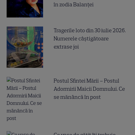
în zodia Balanței
Tragerile loto din 30 iulie 2026.
Numerele câştigătoare
extrase joi
Postul Sfintei Mării – Postul
Adormirii Maicii Domnului. Ce
se mănâncă în post
Ce vase de gătit îți trebuie