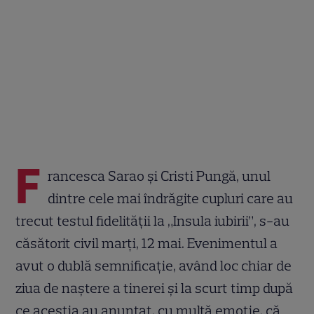
F
rancesca Sarao și Cristi Pungă, unul
dintre cele mai îndrăgite cupluri care au
trecut testul fidelității la „Insula iubirii”, s-au
căsătorit civil marți, 12 mai. Evenimentul a
avut o dublă semnificație, având loc chiar de
ziua de naștere a tinerei și la scurt timp după
ce aceștia au anunțat, cu multă emoție, că