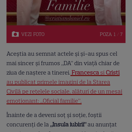
VEZI
FOTO
POZA
1 / 7
Aceștia au semnat actele și și-au spus cel
mai sincer și frumos „DA” din viață chiar de
ziua de naștere a tinerei.
Francesca
și
Cristi
au publicat primele imagini de la Starea
Civilă pe rețelele sociale, alături de un mesaj
emoționant: „Oficial familie”.
Înainte de a deveni soț și soție, foștii
concurenți de la
„Insula iubirii”
au anunțat