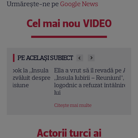
Urmărește-ne pe
Google News
Cel mai nou VIDEO
PE ACELAȘI SUBIECT
ula
Ella a vrut să îl revadă pe Andrei la
Insul
spre
„Insula Iubirii – Reuniuni”, dar fostul
Mare
logodnic a refuzat întâlnirea. Explicația
Ante
lui
revi
Citește mai multe
Citeș
Actorii turci ai