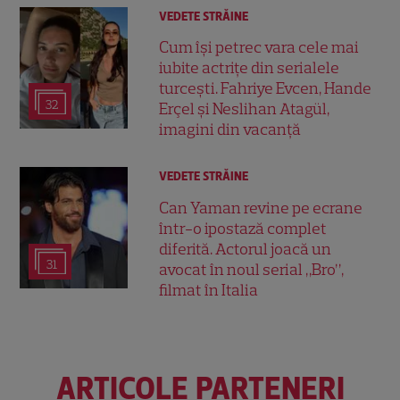
VEDETE STRĂINE
Cum își petrec vara cele mai
iubite actrițe din serialele
turcești. Fahriye Evcen, Hande
32
Erçel și Neslihan Atagül,
imagini din vacanță
VEDETE STRĂINE
Can Yaman revine pe ecrane
într-o ipostază complet
diferită. Actorul joacă un
31
avocat în noul serial „Bro”,
filmat în Italia
ARTICOLE PARTENERI