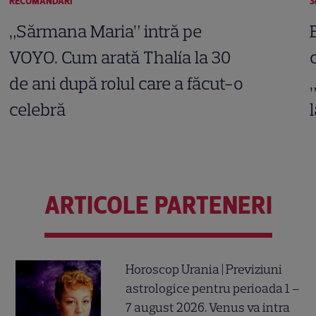
RECOMANDĂRI
S
„Sărmana Maria” intră pe
VOYO. Cum arată Thalía la 30
de ani după rolul care a făcut-o
celebră
ARTICOLE PARTENERI
Horoscop Urania | Previziuni
astrologice pentru perioada 1 –
7 august 2026. Venus va intra