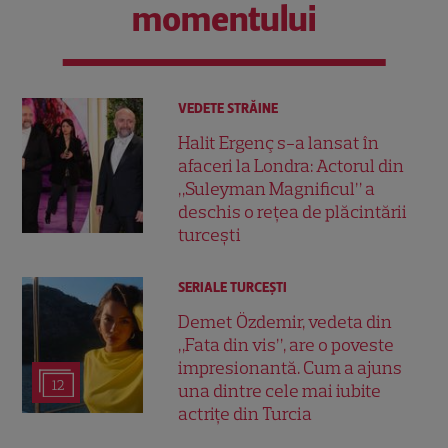
momentului
VEDETE STRĂINE
Halit Ergenç s-a lansat în
afaceri la Londra: Actorul din
„Suleyman Magnificul” a
deschis o rețea de plăcintării
turcești
SERIALE TURCEŞTI
Demet Özdemir, vedeta din
„Fata din vis”, are o poveste
impresionantă. Cum a ajuns
12
una dintre cele mai iubite
actrițe din Turcia