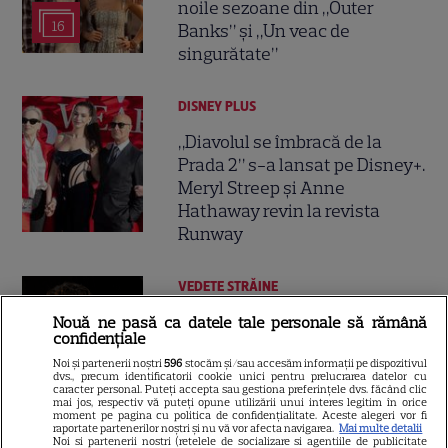
noile sezoane din „Outer
16
Banks” și „Un veac de
singurătate”
DISNEY PLUS
„Diavolul se îmbracă de la
Prada 2” s-a lansat pe Disney+.
Meryl Streep și Anne
Hathaway revin la revista
Runway
VEDETE STRĂINE
Tom Holland, decizie radicală
Nouă ne pasă ca datele tale personale să rămână
confidențiale
pentru noul său film! Ce
Noi și partenerii noștri
596
stocăm și/sau accesăm informații pe dispozitivul
promisiune a făcut actorul
dvs., precum identificatorii cookie unici pentru prelucrarea datelor cu
13
după momentele virale în care
caracter personal. Puteți accepta sau gestiona preferințele dvs. făcând clic
mai jos, respectiv vă puteți opune utilizării unui interes legitim în orice
a făcut senzație prin dans
moment pe pagina cu politica de confidențialitate. Aceste alegeri vor fi
raportate partenerilor noștri și nu vă vor afecta navigarea.
Mai multe detalii
Noi si partenerii nostri (retelele de socializare si agentiile de publicitate