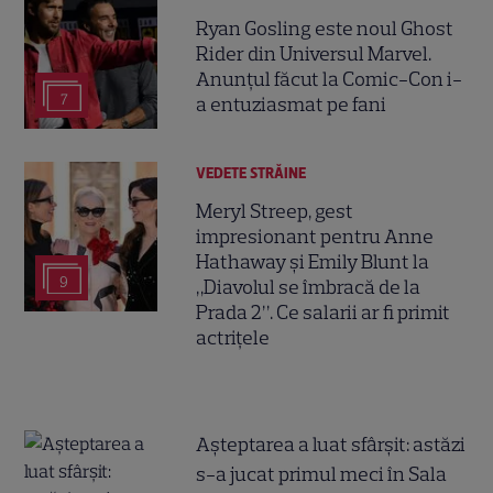
Ryan Gosling este noul Ghost
Rider din Universul Marvel.
Anunțul făcut la Comic-Con i-
7
a entuziasmat pe fani
VEDETE STRĂINE
Meryl Streep, gest
impresionant pentru Anne
Hathaway și Emily Blunt la
9
„Diavolul se îmbracă de la
Prada 2”. Ce salarii ar fi primit
actrițele
Așteptarea a luat sfârșit: astăzi
s-a jucat primul meci în Sala