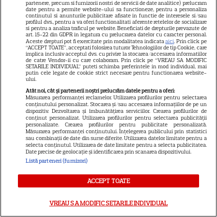
partenere, precum si furnizorii nostri de servicii de date analitice) prelucram
SKYSHOWTIME
date pentru a permite website-ului sa functioneze, pentru a personaliza
continutul si anunturile publicitare afisate in functie de interesele si/sau
profilul dvs., pentru a va oferi functionalitati aferente retelelor de socializare
Scarlett Johansson și Kristin
si pentru a analiza traficul pe website. Beneficiati de drepturile prevazute de
art. 15-22 din GDPR in legatura cu prelucrarea datelor cu caracter personal.
Scott Thomas, din nou mamă
Aceste drepturi pot fi exercitate prin modalitatea indicata
aici
. Prin click pe
și fiică pe ecran în „My
“ACCEPT TOATE”, acceptati folosirea tuturor Tehnologiilor de tip Cookie, care
implica inclusiv acceptul dvs. cu privire la stocarea/accesarea informatiilor
13
Mother's Wedding”. Când
de catre Vendor-ii cu care colaboram. Prin click pe “VREAU SA MODIFIC
SETARILE INDIVIDUAL” puteti schimba preferintele in mod individual, mai
apare filmul pe SkyShowtime
putin cele legate de cookie strict necesare pentru functionarea website-
ului.
Atât noi, cât și partenerii noștri prelucrăm datele pentru a oferi:
PRIME VIDEO
Măsurarea performanței reclamelor. Utilizarea profilurilor pentru selectarea
conținutului personalizat. Stocarea și/sau accesarea informațiilor de pe un
Jamie Campbell Bower, starul
dispozitiv. Dezvoltarea și îmbunătățirea serviciilor. Crearea profilurilor de
conținut personalizat. Utilizarea profilurilor pentru selectarea publicității
din „Stranger Things”, intră în
personalizate. Crearea profilurilor pentru publicitate personalizată.
Măsurarea performanței conținutului. Înțelegerea publicului prin statistici
universul „Stăpânul Inelelor”.
sau combinații de date din surse diferite. Utilizarea datelor limitate pentru a
9
Ce rol legendar va interpreta în
selecta conținutul. Utilizarea de date limitate pentru a selecta publicitatea.
Date precise de geolocație și identificarea prin scanarea dispozitivului.
sezonul 3
Listă parteneri (furnizori)
ACCEPT TOATE
NETFLIX
„Palatul de Est”, noul fenomen
VREAU SA MODIFIC SETARILE INDIVIDUAL
coreean de pe Netflix: Regele