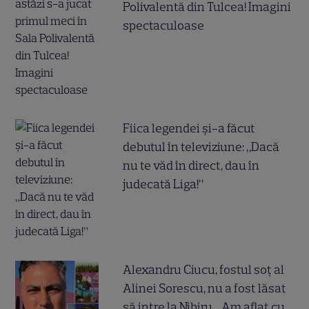
Polivalentă din Tulcea! Imagini
spectaculoase
Fiica legendei și-a făcut
debutul în televiziune: „Dacă
nu te văd în direct, dau în
judecată Liga!”
Alexandru Ciucu, fostul soț al
Alinei Sorescu, nu a fost lăsat
să intre la Nibiru. „Am aflat cu