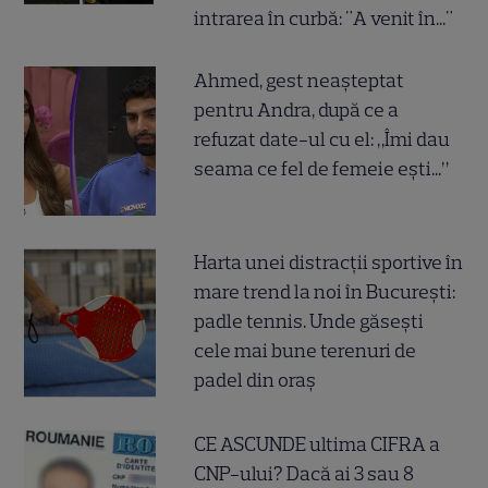
intrarea în curbă: "A venit în..."
Ahmed, gest neașteptat
pentru Andra, după ce a
refuzat date-ul cu el: „Îmi dau
seama ce fel de femeie ești...”
Harta unei distracții sportive în
mare trend la noi în București:
padle tennis. Unde găsești
cele mai bune terenuri de
padel din oraș
CE ASCUNDE ultima CIFRA a
CNP-ului? Dacă ai 3 sau 8