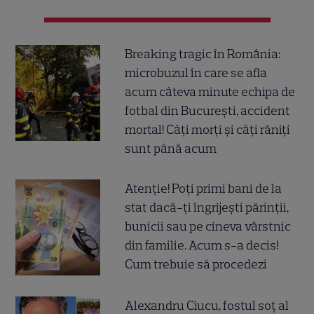
Breaking tragic în România:
microbuzul în care se afla
acum câteva minute echipa de
fotbal din București, accident
mortal! Câți morți și câți răniți
sunt până acum
Atenție! Poți primi bani de la
stat dacă-ți îngrijești părinții,
bunicii sau pe cineva vârstnic
din familie. Acum s-a decis!
Cum trebuie să procedezi
Alexandru Ciucu, fostul soț al