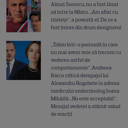
Alinei Sorescu, nu a fost lăsat
să intre la Nibiru. „Am aflat cu
tristețe”, a povestit el. De ce a
fost întors din drum designerul
„Trăim într-o perioadă în care
nu mai avem voie să trecem cu
vederea astfel de
comportamente”. Andreea
Raicu critică derapajul lui
Alexandru Rogobete la adresa
medicului endocrinolog Ioana
Mihăilă: „Nu este acceptabil”.
Mesajul vedetei a stârnit valuri
de reacții