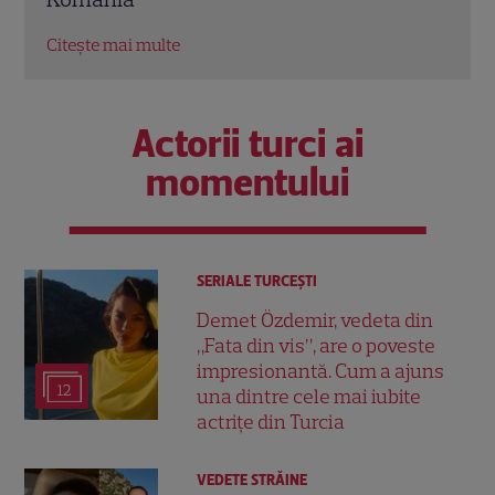
Citește mai multe
Citeș
Actorii turci ai
momentului
SERIALE TURCEŞTI
Demet Özdemir, vedeta din
„Fata din vis”, are o poveste
impresionantă. Cum a ajuns
12
una dintre cele mai iubite
actrițe din Turcia
VEDETE STRĂINE