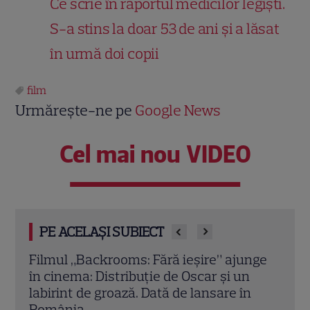
Ce scrie în raportul medicilor legiști.
S-a stins la doar 53 de ani și a lăsat
în urmă doi copii
film
Urmărește-ne pe
Google News
Cel mai nou VIDEO
PE ACELAȘI SUBIECT
nge
„FUZE: Diversiune explozivă”. Aaron
„Tea
Taylor-Johnson, Theo James și Dragoș
Micu
Bucur într-un thriller spectaculos. Ce rol
deta
are actorul român
regi