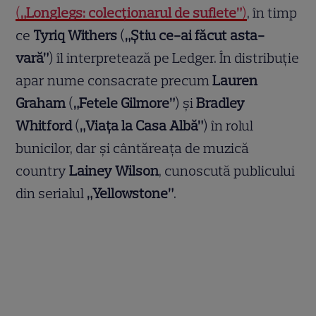
(
„Longlegs: colecționarul de suflete”
)
, în timp
ce
Tyriq Withers
(
„Știu ce-ai făcut asta-
vară”
) îl interpretează pe Ledger. În distribuție
apar nume consacrate precum
Lauren
Graham
(
„Fetele Gilmore”
) și
Bradley
Whitford
(
„Viața la Casa Albă”
) în rolul
bunicilor, dar și cântăreața de muzică
country
Lainey Wilson
, cunoscută publicului
din serialul
„Yellowstone”
.