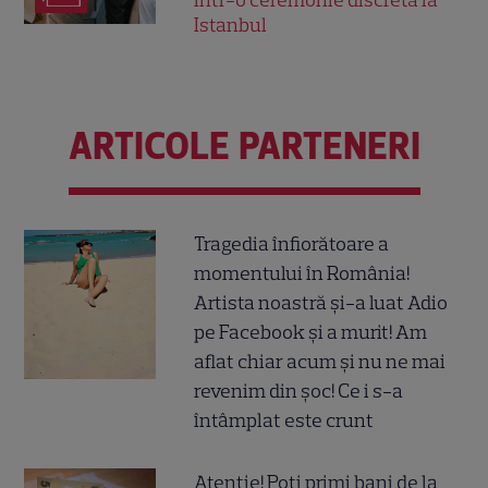
într-o ceremonie discretă la
Istanbul
ARTICOLE PARTENERI
Tragedia înfiorătoare a
momentului în România!
Artista noastră și-a luat Adio
pe Facebook și a murit! Am
aflat chiar acum și nu ne mai
revenim din șoc! Ce i s-a
întâmplat este crunt
Atenție! Poți primi bani de la