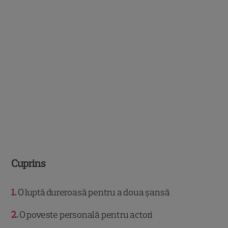
Cuprins
1
O luptă dureroasă pentru a doua șansă
2
O poveste personală pentru actori