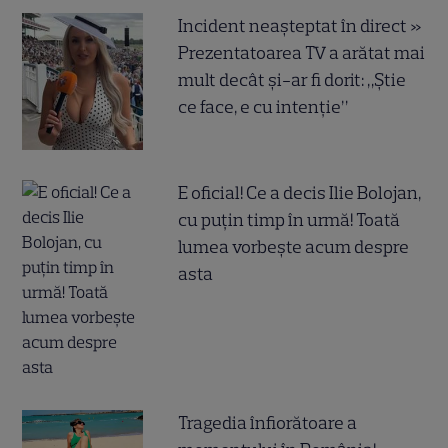
Incident neașteptat în direct »
Prezentatoarea TV a arătat mai
mult decât și-ar fi dorit: „Știe
ce face, e cu intenție”
E oficial! Ce a decis Ilie Bolojan,
cu puțin timp în urmă! Toată
lumea vorbește acum despre
asta
Tragedia înfiorătoare a