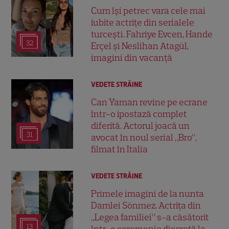
Cum își petrec vara cele mai
iubite actrițe din serialele
turcești. Fahriye Evcen, Hande
32
Erçel și Neslihan Atagül,
imagini din vacanță
VEDETE STRĂINE
Can Yaman revine pe ecrane
într-o ipostază complet
diferită. Actorul joacă un
31
avocat în noul serial „Bro”,
filmat în Italia
VEDETE STRĂINE
Primele imagini de la nunta
Damlei Sönmez. Actrița din
„Legea familiei” s-a căsătorit
13