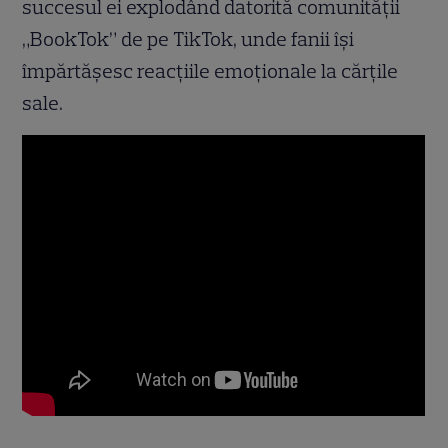
succesul ei explodând datorită comunității
„BookTok” de pe TikTok, unde fanii își
împărtășesc reacțiile emoționale la cărțile
sale.