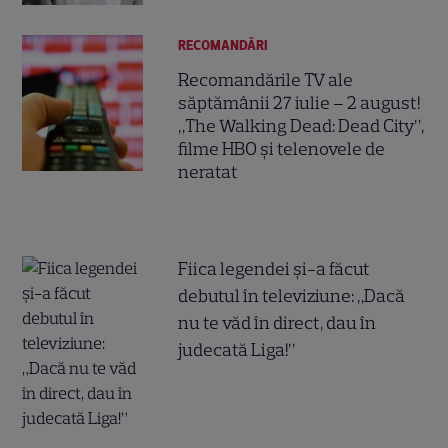
RECOMANDĂRI
Recomandările TV ale
săptămânii 27 iulie – 2 august!
„The Walking Dead: Dead City”,
filme HBO și telenovele de
neratat
Fiica legendei și-a făcut
debutul în televiziune: „Dacă
nu te văd în direct, dau în
judecată Liga!”