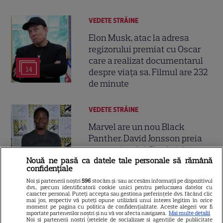
VEDETE STRĂINE
Elon Musk, atac la adresa
regizorului premiat cu Oscar
care a realizat documentarul
14
despre viața sa. Filmul are 232
de minute
VEDETE STRĂINE
Marvel are un nou Black
Panther. David Jonsson preia
moștenirea lui Chadwick
3
Nouă ne pasă ca datele tale personale să rămână
Boseman
confidențiale
Noi și partenerii noștri
596
stocăm și/sau accesăm informații pe dispozitivul
dvs., precum identificatorii cookie unici pentru prelucrarea datelor cu
VEDETE STRĂINE
caracter personal. Puteți accepta sau gestiona preferințele dvs. făcând clic
mai jos, respectiv vă puteți opune utilizării unui interes legitim în orice
moment pe pagina cu politica de confidențialitate. Aceste alegeri vor fi
Ryan Gosling este noul Ghost
raportate partenerilor noștri și nu vă vor afecta navigarea.
Mai multe detalii
Rider din Universul Marvel.
Noi si partenerii nostri (retelele de socializare si agentiile de publicitate