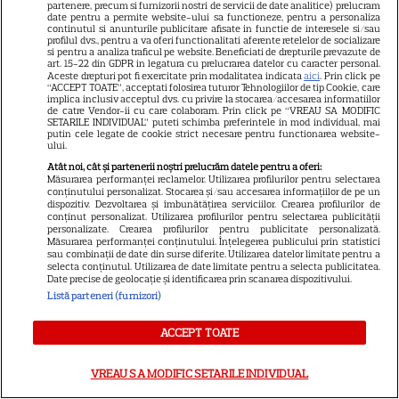
partenere, precum si furnizorii nostri de servicii de date analitice) prelucram
Anunțul făcut la Comic-Con i-
date pentru a permite website-ului sa functioneze, pentru a personaliza
continutul si anunturile publicitare afisate in functie de interesele si/sau
7
a entuziasmat pe fani
profilul dvs., pentru a va oferi functionalitati aferente retelelor de socializare
si pentru a analiza traficul pe website. Beneficiati de drepturile prevazute de
art. 15-22 din GDPR in legatura cu prelucrarea datelor cu caracter personal.
Aceste drepturi pot fi exercitate prin modalitatea indicata
aici
. Prin click pe
“ACCEPT TOATE”, acceptati folosirea tuturor Tehnologiilor de tip Cookie, care
DISNEY PLUS
implica inclusiv acceptul dvs. cu privire la stocarea/accesarea informatiilor
de catre Vendor-ii cu care colaboram. Prin click pe “VREAU SA MODIFIC
„Diavolul se îmbracă de la
SETARILE INDIVIDUAL” puteti schimba preferintele in mod individual, mai
putin cele legate de cookie strict necesare pentru functionarea website-
Prada 2” s-a lansat pe Disney+.
ului.
Meryl Streep și Anne
Atât noi, cât și partenerii noștri prelucrăm datele pentru a oferi:
Măsurarea performanței reclamelor. Utilizarea profilurilor pentru selectarea
Hathaway revin la revista
conținutului personalizat. Stocarea și/sau accesarea informațiilor de pe un
Runway
dispozitiv. Dezvoltarea și îmbunătățirea serviciilor. Crearea profilurilor de
conținut personalizat. Utilizarea profilurilor pentru selectarea publicității
personalizate. Crearea profilurilor pentru publicitate personalizată.
Măsurarea performanței conținutului. Înțelegerea publicului prin statistici
VEDETE STRĂINE
sau combinații de date din surse diferite. Utilizarea datelor limitate pentru a
selecta conținutul. Utilizarea de date limitate pentru a selecta publicitatea.
Date precise de geolocație și identificarea prin scanarea dispozitivului.
Meryl Streep, gest
Listă parteneri (furnizori)
impresionant pentru Anne
Hathaway și Emily Blunt la
ACCEPT TOATE
9
„Diavolul se îmbracă de la
Prada 2”. Ce salarii ar fi primit
VREAU SA MODIFIC SETARILE INDIVIDUAL
actrițele