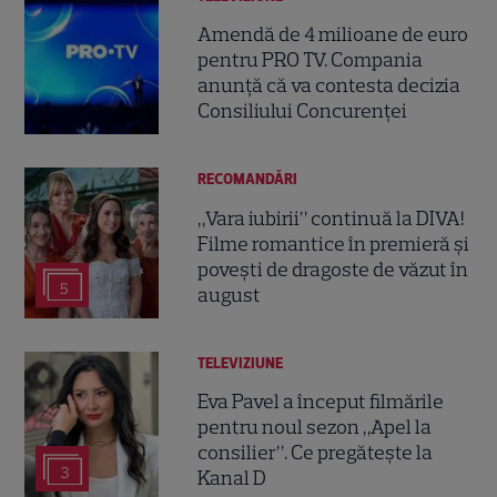
Amendă de 4 milioane de euro
pentru PRO TV. Compania
anunță că va contesta decizia
Consiliului Concurenței
RECOMANDĂRI
„Vara iubirii” continuă la DIVA!
Filme romantice în premieră și
povești de dragoste de văzut în
5
august
TELEVIZIUNE
Eva Pavel a început filmările
pentru noul sezon „Apel la
consilier”. Ce pregătește la
3
Kanal D