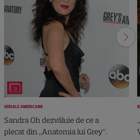
21
SERIALE AMERICANE
R
Sandra Oh dezvăluie de ce a
plecat din „Anatomia lui Grey”.