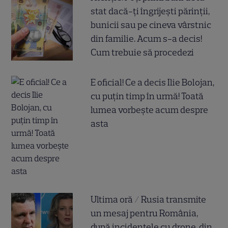
stat dacă-ți îngrijești părinții,
bunicii sau pe cineva vârstnic
din familie. Acum s-a decis!
Cum trebuie să procedezi
E oficial! Ce a decis Ilie Bolojan,
cu puțin timp în urmă! Toată
lumea vorbește acum despre
asta
Ultima oră / Rusia transmite
un mesaj pentru România,
după incidentele cu drone, din