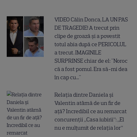
VIDEO Călin Donca, LA UN PAS
DE TRAGEDIE! A trecut prin
clipe de groază și a povestit
totul abia după ce PERICOLUL
a trecut. IMAGINILE
SURPRINSE chiar de el: "Noroc
că a fost pomul. Era să-mi dea
în cap cu..."
Relația dintre Daniela și
Valentin atârnă de un fir de
ață? Incredibil ce au remarcat
concurenții „Casa iubirii”: „El
nu e mulțumit de relația lor”