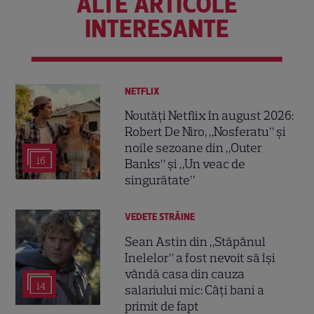
ALTE ARTICOLE
INTERESANTE
NETFLIX
Noutăți Netflix în august 2026:
Robert De Niro, „Nosferatu” și
noile sezoane din „Outer
16
Banks” și „Un veac de
singurătate”
VEDETE STRĂINE
Sean Astin din „Stăpânul
Inelelor” a fost nevoit să își
vândă casa din cauza
14
salariului mic: Câți bani a
primit de fapt