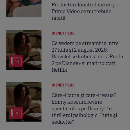
Producția claustrofobă de pe
Prime Video ce nu trebuie
ratată
DISNEY PLUS
Ce vedem pe streaming între
27 iulie și 2 august 2026:
Diavolul se îmbracă de la Prada
18
2 pe Disney+ și mari noutăți
Netflix
DISNEY PLUS
Care-i buna și care-i reaua?
Emmy Rossum revine
spectaculos pe Disney+ în
3
thrillerul psihologic „Furie și
seducție”