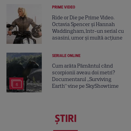
PRIME VIDEO
Ride or Die pe Prime Video.
Octavia Spencer și Hannah
Waddingham, într-un serial cu
asasini, umor și multă acțiune
SERIALE ONLINE
Cum arăta Pământul când
scorpionii aveau doi metri?
Documentarul „Surviving
6
Earth” vine pe SkyShowtime
ŞTIRI