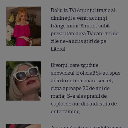
Doliu la TV! Anunțul tragic al
dimineții a venit acum și
frânge inimi! A murit subit
prezentatoarea TV care ani de
zile ne-a adus știri de pe
Litoral
Divorțul care zguduie
showbizul! E oficial! Și-au spus
adio în cel mai mare secret,
după aproape 20 de ani de
mariaj! S-a ales praful de
cuplul de aur din industria de
entertaining
Așa arată azi fosta vedetă sexy