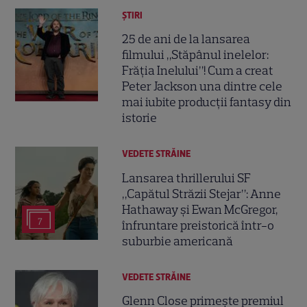
ȘTIRI
25 de ani de la lansarea
filmului „Stăpânul inelelor:
Frăția Inelului”! Cum a creat
Peter Jackson una dintre cele
mai iubite producții fantasy din
istorie
VEDETE STRĂINE
Lansarea thrillerului SF
„Capătul Străzii Stejar”: Anne
Hathaway și Ewan McGregor,
7
înfruntare preistorică într-o
suburbie americană
VEDETE STRĂINE
Glenn Close primește premiul