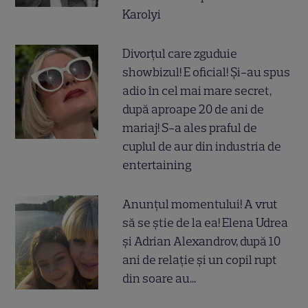
Karolyi
Divorțul care zguduie
showbizul! E oficial! Și-au spus
adio în cel mai mare secret,
după aproape 20 de ani de
mariaj! S-a ales praful de
cuplul de aur din industria de
entertaining
Anunțul momentului! A vrut
să se știe de la ea! Elena Udrea
și Adrian Alexandrov, după 10
ani de relație și un copil rupt
din soare au...