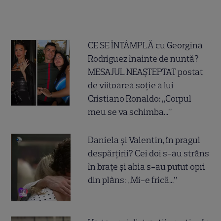
CE SE ÎNTÂMPLĂ cu Georgina
Rodriguez înainte de nuntă?
MESAJUL NEAȘTEPTAT postat
de viitoarea soție a lui
Cristiano Ronaldo: „Corpul
meu se va schimba...”
Daniela și Valentin, în pragul
despărțirii? Cei doi s-au strâns
în brațe și abia s-au putut opri
din plâns: „Mi-e frică...”