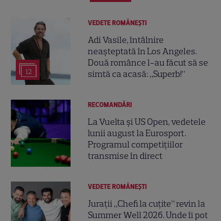
VEDETE ROMÂNEŞTI
Adi Vasile, întâlnire
neașteptată în Los Angeles.
Două românce l-au făcut să se
12
simtă ca acasă: „Superb!”
RECOMANDĂRI
La Vuelta și US Open, vedetele
lunii august la Eurosport.
Programul competițiilor
transmise în direct
VEDETE ROMÂNEŞTI
Jurații „Chefi la cuțite” revin la
Summer Well 2026. Unde îi pot