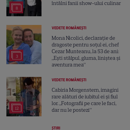
întâlni fanii show-ului culinar
8
VEDETE ROMÂNEŞTI
Mona Nicolici, declarație de
dragoste pentru soțul ei, chef
Cezar Munteanu, la 53 de ani:
3
„Ești stâlpul, gluma, liniștea și
aventura mea”
VEDETE ROMÂNEŞTI
Cabiria Morgenstern, imagini
rare alături de iubitul ei și fiul
lor. „Fotografii pe care le faci,
12
dar nu le postezi”
ȘTIRI