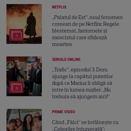
NETFLIX
„Palatul de Est”, noul fenomen
coreean de pe Netflix: Regele
blestemat, fantomele și
5
exorcistul care sfidează
moartea
SERIALE ONLINE
„Trafic”, episodul 3. Doru
ajunge la capătul puterilor
după ce Marius îi obligă să
6
intre în lumea mafiei: „Nu
trebuia să ajungem aici!”
PRIME VIDEO
Când „Fălci” se întâlnește cu
„Coborâre întunecată”: