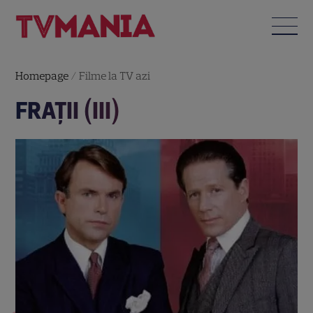
Homepage
/
Filme la TV azi
FRAŢII (III)