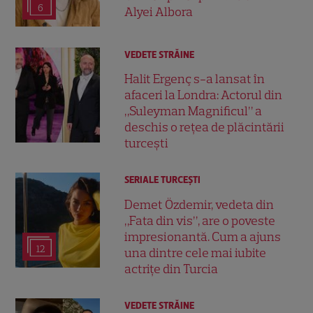
6
Alyei Albora
VEDETE STRĂINE
Halit Ergenç s-a lansat în
afaceri la Londra: Actorul din
„Suleyman Magnificul” a
deschis o rețea de plăcintării
turcești
SERIALE TURCEŞTI
Demet Özdemir, vedeta din
„Fata din vis”, are o poveste
impresionantă. Cum a ajuns
12
una dintre cele mai iubite
actrițe din Turcia
VEDETE STRĂINE