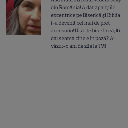
din România! A dat aparițiile
excentrice pe Biserică și Biblia
i-a devenit cel mai de preț
accesoriu! Uită-te bine la ea, îți
dai seama cine e în poză? Ai
văzut-o ani de zile la TV!!