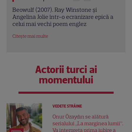
Jack Ryan: Agentul din umbră (2014).
Avia
ă a
Chris Pine și Kevin Costner, într-o cursă
lui 
contra cronometru pentru salvarea
de î
economiei americane
Citeș
Citește mai multe
Actorii turci ai
momentului
VEDETE STRĂINE
Onur Özaydın se alătură
serialului „La marginea lumii”.
Va interpreta prima iubire a