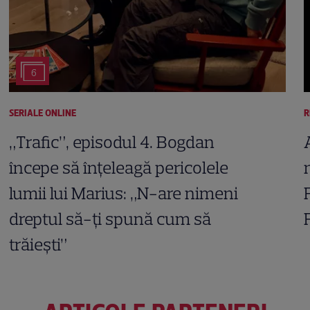
6
SERIALE ONLINE
R
„Trafic”, episodul 4. Bogdan
începe să înțeleagă pericolele
lumii lui Marius: „N-are nimeni
dreptul să-ți spună cum să
trăiești”