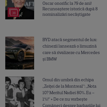
Oscar onorific la 79 de ani!
Recunoaștere istorică după 8
38
nominalizări necâștigate
BYD atacă segmentul de lux:
chinezii lansează o limuzină
care să rivalizeze cu Mercedes
și BMW
Omul din umbră din echipa
„Zeiței de la Montreal”: „Nota
10? Meritul Nadiei 80%. Eu –
1%!” + De ce nu vorbește
Comăneci despre barbariile lui