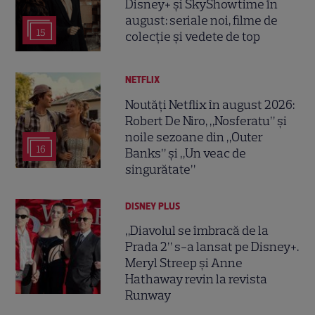
Disney+ și SkyShowtime în
august: seriale noi, filme de
15
colecție și vedete de top
NETFLIX
Noutăți Netflix în august 2026:
Robert De Niro, „Nosferatu” și
noile sezoane din „Outer
16
Banks” și „Un veac de
singurătate”
DISNEY PLUS
„Diavolul se îmbracă de la
Prada 2” s-a lansat pe Disney+.
Meryl Streep și Anne
Hathaway revin la revista
Runway