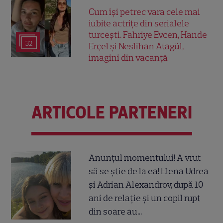
Cum își petrec vara cele mai
iubite actrițe din serialele
turcești. Fahriye Evcen, Hande
32
Erçel și Neslihan Atagül,
imagini din vacanță
ARTICOLE PARTENERI
Anunțul momentului! A vrut
să se știe de la ea! Elena Udrea
și Adrian Alexandrov, după 10
ani de relație și un copil rupt
din soare au...