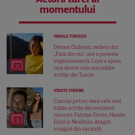
momentului
SERIALE TURCEŞTI
Demet Özdemir, vedeta din
„Fata din vis”, are o poveste
impresionantă. Cum a ajuns
12
una dintre cele mai iubite
actrițe din Turcia
VEDETE STRĂINE
Cum își petrec vara cele mai
iubite actrițe din serialele
turcești. Fahriye Evcen, Hande
32
Erçel și Neslihan Atagül,
imagini din vacanță