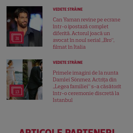
VEDETE STRĂINE
Can Yaman revine pe ecrane
într-o ipostază complet
diferită. Actorul joacă un
31
avocat în noul serial „Bro”,
filmat în Italia
VEDETE STRĂINE
Primele imagini de la nunta
Damlei Sönmez. Actrița din
„Legea familiei” s-a căsătorit
13
într-o ceremonie discretă la
Istanbul
ARTICOLE PARTENERI