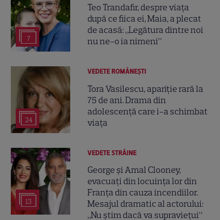
Teo Trandafir, despre viața
după ce fiica ei, Maia, a plecat
de acasă: „Legătura dintre noi
7
nu ne-o ia nimeni”
VEDETE ROMÂNEŞTI
Tora Vasilescu, apariție rară la
75 de ani. Drama din
adolescență care i-a schimbat
24
viața
VEDETE STRĂINE
George și Amal Clooney,
evacuați din locuința lor din
Franța din cauza incendiilor.
13
Mesajul dramatic al actorului:
„Nu știm dacă va supraviețui”