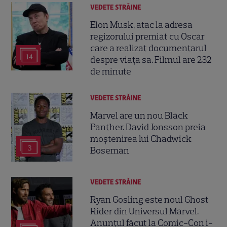
VEDETE STRĂINE
Elon Musk, atac la adresa
regizorului premiat cu Oscar
care a realizat documentarul
14
despre viața sa. Filmul are 232
de minute
VEDETE STRĂINE
Marvel are un nou Black
Panther. David Jonsson preia
moștenirea lui Chadwick
3
Boseman
VEDETE STRĂINE
Ryan Gosling este noul Ghost
Rider din Universul Marvel.
Anunțul făcut la Comic-Con i-