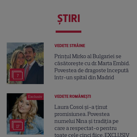
ŞTIRI
VEDETE STRĂINE
Prințul Mirko al Bulgariei se
căsătorește cu dr. Marta Embid.
Povestea de dragoste începută
7
într-un spital din Madrid
VEDETE ROMÂNEŞTI
Exclusiv
Laura Cosoi și-a ținut
promisiunea. Povestea
numelui Nina și tradiția pe
17
care a respectat-o pentru
toate cele cinci fiice. EXCLUSIV