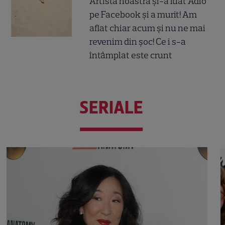
Artista noastră și-a luat Adio
pe Facebook și a murit! Am
aflat chiar acum și nu ne mai
revenim din șoc! Ce i s-a
întâmplat este crunt
SERIALE