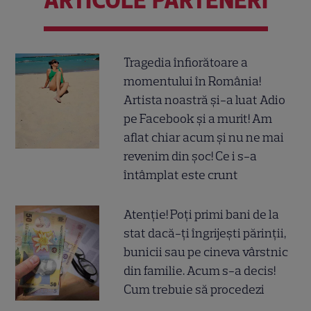
Tragedia înfiorătoare a
momentului în România!
Artista noastră și-a luat Adio
pe Facebook și a murit! Am
aflat chiar acum și nu ne mai
revenim din șoc! Ce i s-a
întâmplat este crunt
Atenție! Poți primi bani de la
stat dacă-ți îngrijești părinții,
bunicii sau pe cineva vârstnic
din familie. Acum s-a decis!
Cum trebuie să procedezi