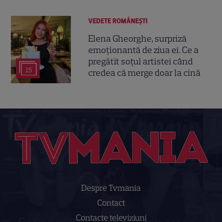
VEDETE ROMÂNEŞTI
Elena Gheorghe, surpriză
emoționantă de ziua ei. Ce a
pregătit soțul artistei când
15
credea că merge doar la cină
Despre Tvmania
Contact
Contacte televiziuni