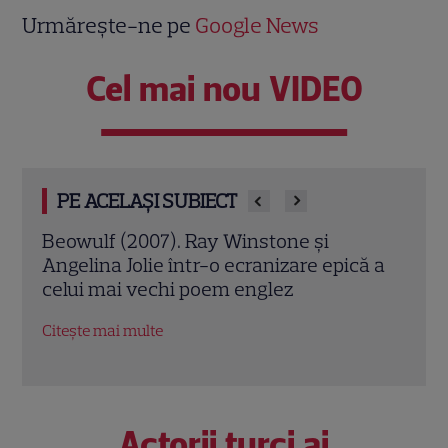
Urmărește-ne pe
Google News
Cel mai nou VIDEO
PE ACELAȘI SUBIECT
Jack Ryan: Agentul din umbră (2014).
Avia
ă a
Chris Pine și Kevin Costner, într-o cursă
lui 
contra cronometru pentru salvarea
de î
economiei americane
Citeș
Citește mai multe
Actorii turci ai