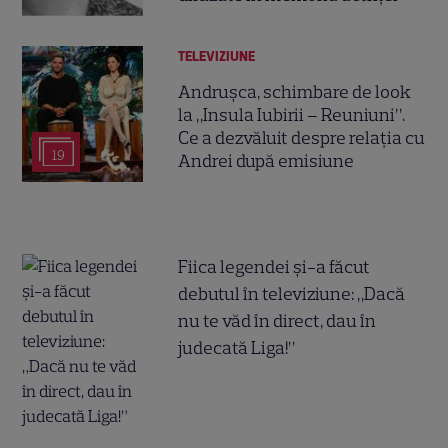
TELEVIZIUNE
Andrușca, schimbare de look
la „Insula Iubirii – Reuniuni”.
Ce a dezvăluit despre relația cu
19
Andrei după emisiune
Fiica legendei și-a făcut
debutul în televiziune: „Dacă
nu te văd în direct, dau în
judecată Liga!”