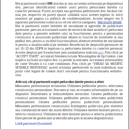
Libertatea pentru femei
Noi și partenerii noștri
596
stocăm și/sau accesăm informații pe dispozitivul
dvs., precum identificatorii cookie unici pentru prelucrarea datelor cu
GSP
caracter personal. Puteți accepta sau gestiona preferințele dvs. făcând clic
mai jos, respectiv vă puteți opune utilizării unui interes legitim în orice
Știri mondene
moment pe pagina cu politica de confidențialitate. Aceste alegeri vor fi
raportate partenerilor noștri și nu vă vor afecta navigarea.
Mai multe detalii
Noi si partenerii nostri (retelele de socializare si agentiile de publicitate
Avantaje
partenere, precum si furnizorii nostri de servicii de date analitice) prelucram
date pentru a permite website-ului sa functioneze, pentru a personaliza
Elle
continutul si anunturile publicitare afisate in functie de interesele si/sau
profilul dvs., pentru a va oferi functionalitati aferente retelelor de socializare
Unica
si pentru a analiza traficul pe website. Beneficiati de drepturile prevazute de
art. 15-22 din GDPR in legatura cu prelucrarea datelor cu caracter personal.
Retete practice
Aceste drepturi pot fi exercitate prin modalitatea indicata
aici
. Prin click pe
“ACCEPT TOATE”, acceptati folosirea tuturor Tehnologiilor de tip Cookie, care
implica inclusiv acceptul dvs. cu privire la stocarea/accesarea informatiilor
de catre Vendor-ii cu care colaboram. Prin click pe “VREAU SA MODIFIC
SETARILE INDIVIDUAL” puteti schimba preferintele in mod individual, mai
URMĂREȘTE-NE PE
putin cele legate de cookie strict necesare pentru functionarea website-
ului.
Atât noi, cât și partenerii noștri prelucrăm datele pentru a oferi:
Măsurarea performanței reclamelor. Utilizarea profilurilor pentru selectarea
conținutului personalizat. Stocarea și/sau accesarea informațiilor de pe un
dispozitiv. Dezvoltarea și îmbunătățirea serviciilor. Crearea profilurilor de
conținut personalizat. Utilizarea profilurilor pentru selectarea publicității
Copyright
2026
Ringier Romania – Toate Drepturile rezervate
personalizate. Crearea profilurilor pentru publicitate personalizată.
Măsurarea performanței conținutului. Înțelegerea publicului prin statistici
sau combinații de date din surse diferite. Utilizarea datelor limitate pentru a
selecta conținutul. Utilizarea de date limitate pentru a selecta publicitatea.
Date precise de geolocație și identificarea prin scanarea dispozitivului.
Listă parteneri (furnizori)