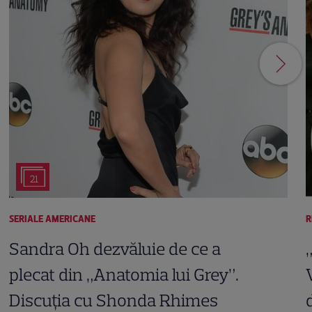
21
SERIALE AMERICANE
R
Sandra Oh dezvăluie de ce a
plecat din „Anatomia lui Grey”.
Discuția cu Shonda Rhimes