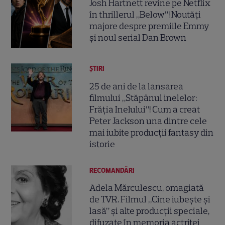
Josh Hartnett revine pe Netflix
în thrillerul „Below”! Noutăți
majore despre premiile Emmy
și noul serial Dan Brown
ȘTIRI
25 de ani de la lansarea
filmului „Stăpânul inelelor:
Frăția Inelului”! Cum a creat
Peter Jackson una dintre cele
mai iubite producții fantasy din
istorie
RECOMANDĂRI
Adela Mărculescu, omagiată
de TVR. Filmul „Cine iubește și
lasă” și alte producții speciale,
difuzate în memoria actriței