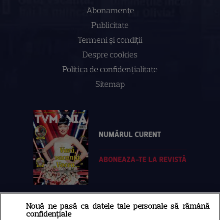
Abonamente
Publicitate
Termeni și condiții
Despre cookies
Politica de confidenţialitate
Sitemap
NUMĂRUL CURENT
ABONEAZA-TE LA REVISTĂ
Nouă ne pasă ca datele tale personale să rămână
Libertatea
confidențiale