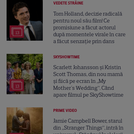
VEDETE STRĂINE
Tom Holland, decizie radicală
pentru noul său film! Ce
promisiune a făcut actorul
13
după momentele virale în care
a făcut senzație prin dans
SKYSHOWTIME
Scarlett Johansson și Kristin
Scott Thomas, din nou mamă
și fiică pe ecran în „My
13
Mother's Wedding”. Când
apare filmul pe SkyShowtime
PRIME VIDEO
Jamie Campbell Bower, starul
din „Stranger Things”, intră în