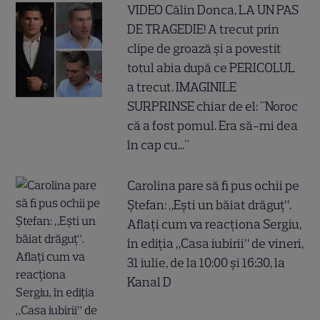
VIDEO Călin Donca, LA UN PAS
DE TRAGEDIE! A trecut prin
clipe de groază și a povestit
totul abia după ce PERICOLUL
a trecut. IMAGINILE
SURPRINSE chiar de el: "Noroc
că a fost pomul. Era să-mi dea
în cap cu..."
Carolina pare să fi pus ochii pe
Ștefan: „Ești un băiat drăguț”.
Aflați cum va reacționa Sergiu,
în ediția „Casa iubirii” de vineri,
31 iulie, de la 10:00 și 16:30, la
Kanal D