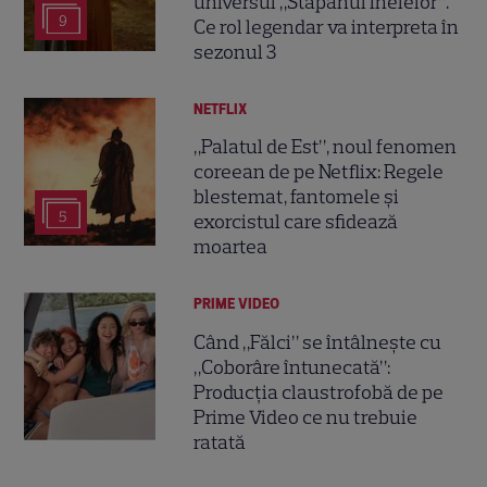
universul „Stăpânul Inelelor”.
9
Ce rol legendar va interpreta în
sezonul 3
NETFLIX
„Palatul de Est”, noul fenomen
coreean de pe Netflix: Regele
blestemat, fantomele și
5
exorcistul care sfidează
moartea
PRIME VIDEO
Când „Fălci” se întâlnește cu
„Coborâre întunecată”:
Producția claustrofobă de pe
Prime Video ce nu trebuie
ratată