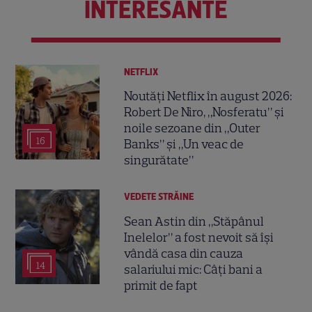
INTERESANTE
NETFLIX
Noutăți Netflix în august 2026:
Robert De Niro, „Nosferatu” și
noile sezoane din „Outer
16
Banks” și „Un veac de
singurătate”
VEDETE STRĂINE
Sean Astin din „Stăpânul
Inelelor” a fost nevoit să își
vândă casa din cauza
14
salariului mic: Câți bani a
primit de fapt