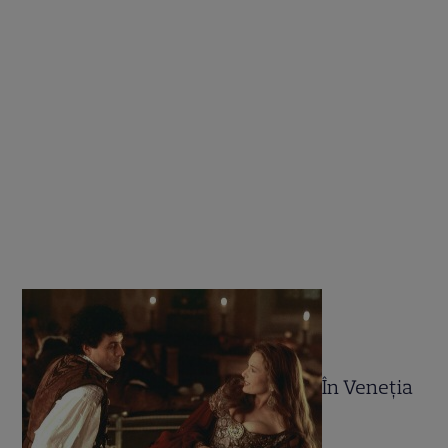
În Veneţia