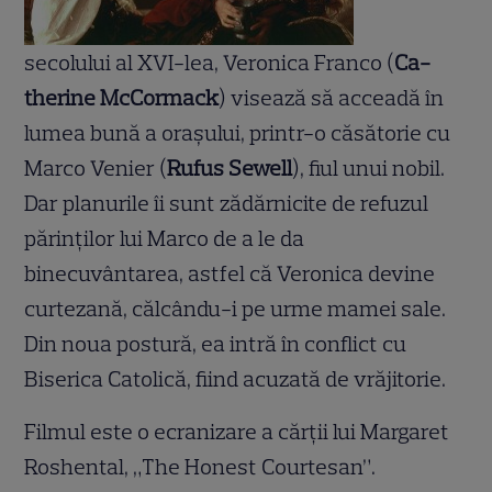
secolului al XVI-lea, Veronica Franco (
Ca­
therine McCormack
) visează să acceadă în
lumea bună a oraşului, printr-o căsătorie cu
Marco Venier (
Rufus Sewell
), fiul unui nobil.
Dar planurile îi sunt zădărnicite de refuzul
părinţilor lui Marco de a le da
binecuvântarea, astfel că Veronica devine
curtezană, călcându-i pe urme mamei sale.
Din noua postură, ea intră în conflict cu
Biserica Catolică, fiind acuzată de vrăjitorie.
Filmul este o ecranizare a cărţii lui Margaret
Roshental, „The Honest Courtesan”.