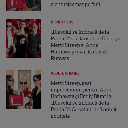
7
a entuziasmat pe fani
DISNEY PLUS
„Diavolul se îmbracă de la
Prada 2” s-a lansat pe Disney+.
Meryl Streep și Anne
Hathaway revin la revista
Runway
VEDETE STRĂINE
Meryl Streep, gest
impresionant pentru Anne
Hathaway și Emily Blunt la
9
„Diavolul se îmbracă de la
Prada 2”. Ce salarii ar fi primit
actrițele