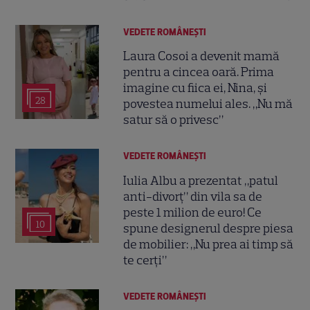
VEDETE ROMÂNEŞTI
Laura Cosoi a devenit mamă
pentru a cincea oară. Prima
imagine cu fiica ei, Nina, și
28
povestea numelui ales. „Nu mă
satur să o privesc”
VEDETE ROMÂNEŞTI
Iulia Albu a prezentat „patul
anti-divorț” din vila sa de
peste 1 milion de euro! Ce
10
spune designerul despre piesa
de mobilier: „Nu prea ai timp să
te cerți”
VEDETE ROMÂNEŞTI