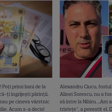
! Poți primi bani de la
Alexandru Ciucu, fostul 
ă-ți îngrijești părinții,
Alinei Sorescu, nu a fos
 sau pe cineva vârstnic
să intre la Nibiru. „Am a
ilie. Acum s-a decis!
tristețe”, a povestit el. 