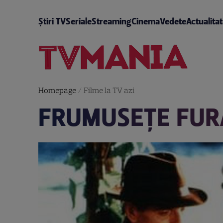
Știri TV
Seriale
Streaming
Cinema
Vedete
Actualita
Homepage
/
Filme la TV azi
FRUMUSEŢE FUR