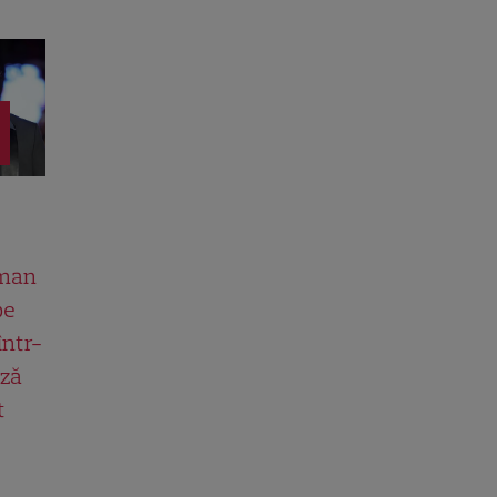
man
pe
într-
ază
t