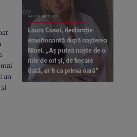
Vedete româneşti
Laura Cosoi, declarație
ost
emoționantă după nașterea
a
Ninei. „Aș putea naște de o
a
mie de ori și, de fiecare
e mai
dată, ar fi ca prima oară”
i un
 şi