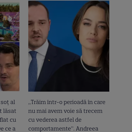
soț al
„Trăim într-o perioadă în care
t lăsat
nu mai avem voie să trecem
flat cu
cu vederea astfel de
De ce a
comportamente”. Andreea