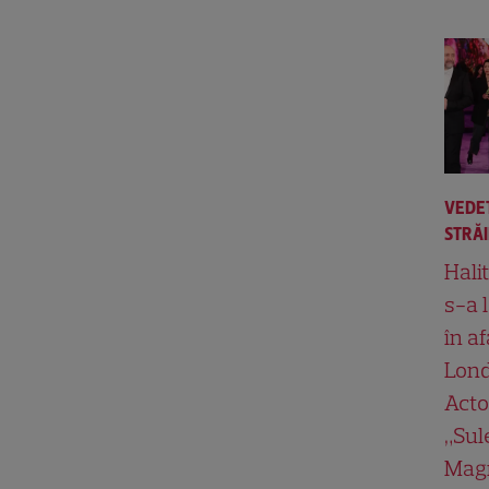
VEDE
STRĂ
Hali
s-a 
în af
Lond
Acto
„Su
Magn