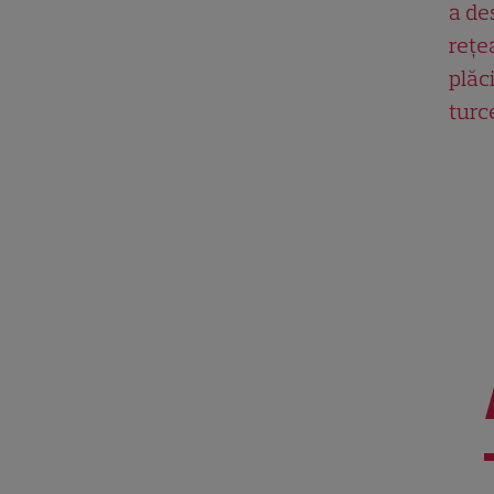
a de
rețe
plăci
turc