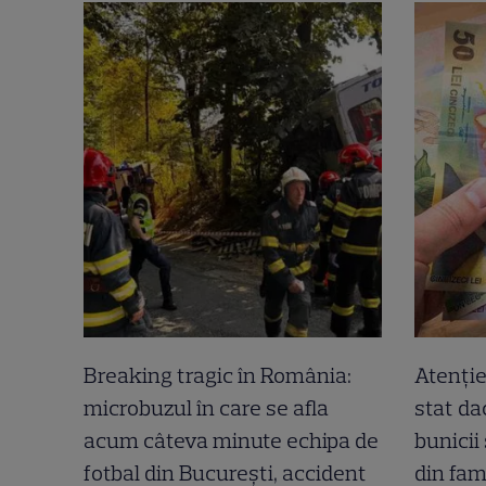
Breaking tragic în România:
Atenție
microbuzul în care se afla
stat dac
acum câteva minute echipa de
bunicii
fotbal din București, accident
din fam