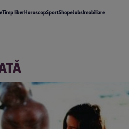
te
Timp liber
Horoscop
Sport
Shop
eJobs
Imobiliare
ATĂ