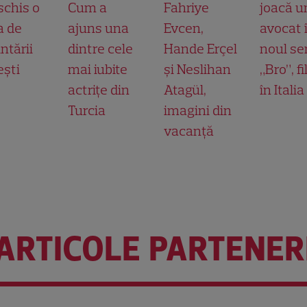
schis o
Cum a
Fahriye
joacă u
a de
ajuns una
Evcen,
avocat 
ntării
dintre cele
Hande Erçel
noul ser
ești
mai iubite
și Neslihan
„Bro”, f
actrițe din
Atagül,
în Italia
Turcia
imagini din
vacanță
ARTICOLE PARTENER