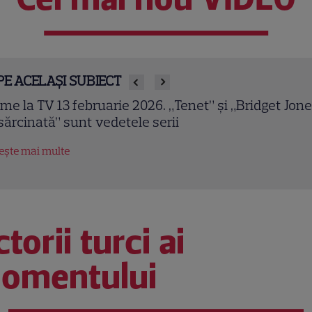
PE ACELAȘI SUBIECT
owulf (2007). Ray Winstone și Angelina Jolie într-o
ranizare epică a celui mai vechi poem englez
tește mai multe
torii turci ai
omentului