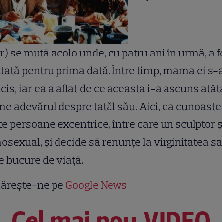
r) se mută acolo unde, cu patru ani în urmă, a f
tată pentru prima dată. Între timp, mama ei s-
cis, iar ea a aflat de ce aceasta i-a ascuns atât
e adevărul despre tatăl său. Aici, ea cunoaşt
e persoane excentrice, între care un sculptor ş
sexual, şi decide să renunţe la virginitatea sa
e bucure de viaţă.
ărește-ne pe
Google News
Cel mai nou VIDEO