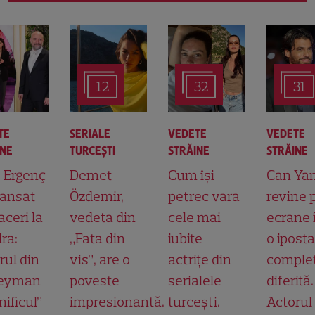
12
32
31
TE
SERIALE
VEDETE
VEDETE
INE
TURCEŞTI
STRĂINE
STRĂINE
t Ergenç
Demet
Cum își
Can Ya
lansat
Özdemir,
petrec vara
revine 
aceri la
vedeta din
cele mai
ecrane 
ra:
„Fata din
iubite
o ipost
rul din
vis”, are o
actrițe din
comple
leyman
poveste
serialele
diferită.
ificul”
impresionantă.
turcești.
Actorul