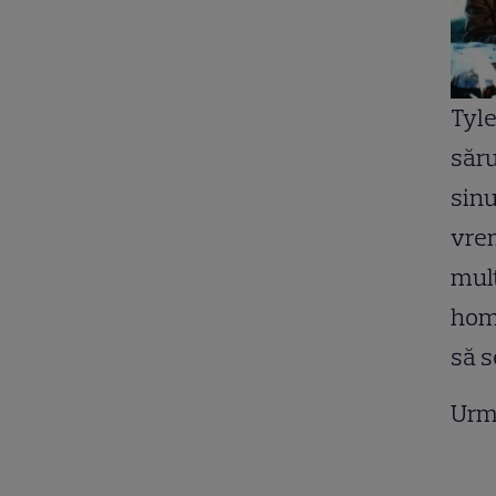
Tyle
săru
sinu
vrem
mult
homo
să s
Urm