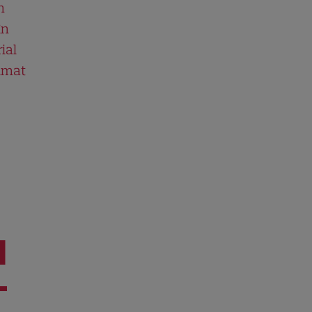
n
în
ial
ilmat
I