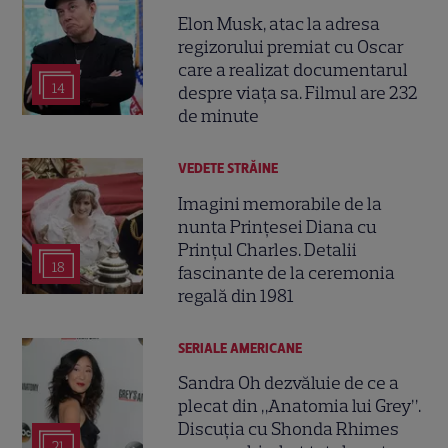
Elon Musk, atac la adresa
regizorului premiat cu Oscar
care a realizat documentarul
14
despre viața sa. Filmul are 232
de minute
VEDETE STRĂINE
Imagini memorabile de la
nunta Prințesei Diana cu
Prințul Charles. Detalii
18
fascinante de la ceremonia
regală din 1981
SERIALE AMERICANE
Sandra Oh dezvăluie de ce a
plecat din „Anatomia lui Grey”.
Discuția cu Shonda Rhimes
21