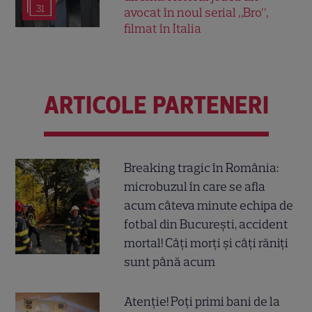
31
avocat în noul serial „Bro”,
filmat în Italia
ARTICOLE PARTENERI
Breaking tragic în România:
microbuzul în care se afla
acum câteva minute echipa de
fotbal din București, accident
mortal! Câți morți și câți răniți
sunt până acum
Atenție! Poți primi bani de la