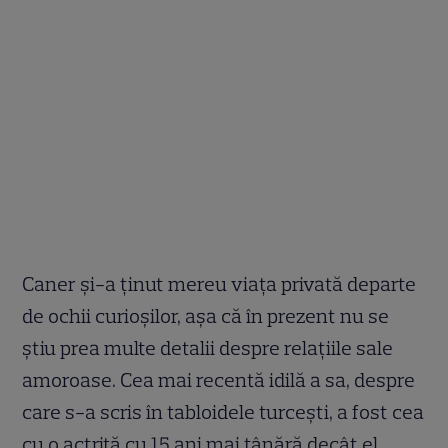
Caner și-a ținut mereu viața privată departe
de ochii curioșilor, așa că în prezent nu se
știu prea multe detalii despre relațiile sale
amoroase. Cea mai recentă idilă a sa, despre
care s-a scris în tabloidele turcești, a fost cea
cu o actriță cu 15 ani mai tânără decât el,