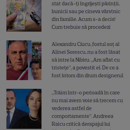
stat dacă-ți îngrijești părinții,
bunicii sau pe cineva vârstnic
din familie. Acum s-a decis!
Cum trebuie să procedezi
Alexandru Ciucu, fostul soț al
Alinei Sorescu, nu a fost lăsat
să intre la Nibiru. „Am aflat cu
tristețe”, a povestit el. De ce a
fost întors din drum designerul
„Trăim într-o perioadă în care
nu mai avem voie să trecem cu
vederea astfel de
comportamente”. Andreea
Raicu critică derapajul lui