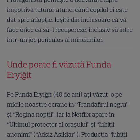
împotriva tuturor atunci când copilul ei este
dat spre adopție. Ieșită din închisoare ea va
face orice ca să-l recupereze, inclusiv să intre
într-un joc periculos al minciunilor.
Unde poate fi văzută Funda
Eryiğit
Pe Funda Eryiğit (40 de ani) ați văzut-o pe
micile noastre ecrane în “Trandafirul negru”
și “Regina nopții”, iar la Netflix apare în
“Ultimul protector al orașului” și “Iubiții
anonimi” (“Adsiz Asiklar”). Producția “Iubiții