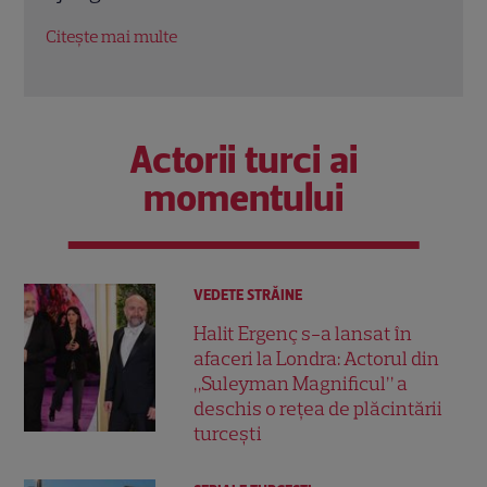
vedete
renu
Citește mai multe
Citeș
Actorii turci ai
momentului
VEDETE STRĂINE
Halit Ergenç s-a lansat în
afaceri la Londra: Actorul din
„Suleyman Magnificul” a
deschis o rețea de plăcintării
turcești