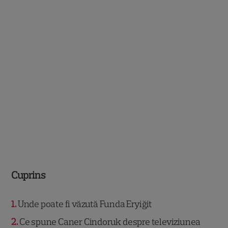
Cuprins
1
Unde poate fi văzută Funda Eryiğit
2
Ce spune Caner Cindoruk despre televiziunea