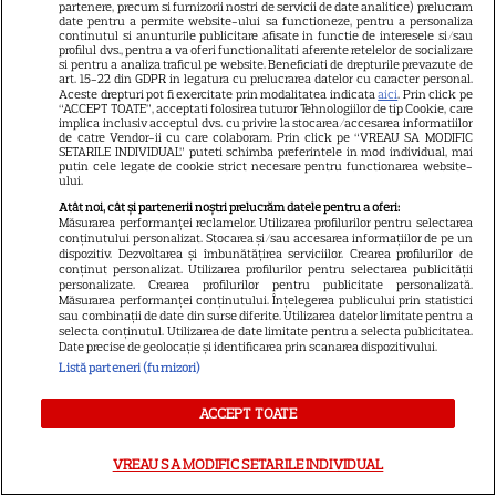
partenere, precum si furnizorii nostri de servicii de date analitice) prelucram
date pentru a permite website-ului sa functioneze, pentru a personaliza
continutul si anunturile publicitare afisate in functie de interesele si/sau
profilul dvs., pentru a va oferi functionalitati aferente retelelor de socializare
si pentru a analiza traficul pe website. Beneficiati de drepturile prevazute de
art. 15-22 din GDPR in legatura cu prelucrarea datelor cu caracter personal.
Aceste drepturi pot fi exercitate prin modalitatea indicata
aici
. Prin click pe
“ACCEPT TOATE”, acceptati folosirea tuturor Tehnologiilor de tip Cookie, care
implica inclusiv acceptul dvs. cu privire la stocarea/accesarea informatiilor
de catre Vendor-ii cu care colaboram. Prin click pe “VREAU SA MODIFIC
SETARILE INDIVIDUAL” puteti schimba preferintele in mod individual, mai
putin cele legate de cookie strict necesare pentru functionarea website-
ului.
Atât noi, cât și partenerii noștri prelucrăm datele pentru a oferi:
Măsurarea performanței reclamelor. Utilizarea profilurilor pentru selectarea
conținutului personalizat. Stocarea și/sau accesarea informațiilor de pe un
dispozitiv. Dezvoltarea și îmbunătățirea serviciilor. Crearea profilurilor de
conținut personalizat. Utilizarea profilurilor pentru selectarea publicității
personalizate. Crearea profilurilor pentru publicitate personalizată.
Măsurarea performanței conținutului. Înțelegerea publicului prin statistici
sau combinații de date din surse diferite. Utilizarea datelor limitate pentru a
selecta conținutul. Utilizarea de date limitate pentru a selecta publicitatea.
Date precise de geolocație și identificarea prin scanarea dispozitivului.
Listă parteneri (furnizori)
ACCEPT TOATE
VREAU SA MODIFIC SETARILE INDIVIDUAL