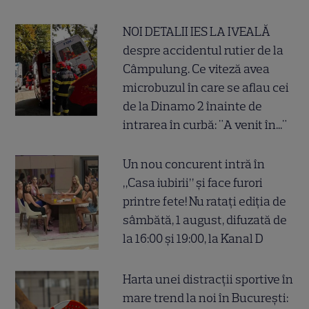
NOI DETALII IES LA IVEALĂ
despre accidentul rutier de la
Câmpulung. Ce viteză avea
microbuzul în care se aflau cei
de la Dinamo 2 înainte de
intrarea în curbă: "A venit în..."
Un nou concurent intră în
„Casa iubirii” și face furori
printre fete! Nu ratați ediția de
sâmbătă, 1 august, difuzată de
la 16:00 și 19:00, la Kanal D
Harta unei distracții sportive în
mare trend la noi în București: