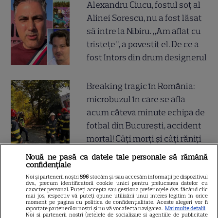
Alexandru Ciucu, fostul soț al
Alinei Sorescu, nu a fost lăsat
să intre la Nibiru. „Am aflat cu
tristețe”, a povestit el. De ce a
fost întors din drum designerul
Breaking tragic în România:
microbuzul în care se afla
acum câteva minute echipa de
fotbal din București, accident
mortal! Câți morți și câți răniți
sunt până acum
Nouă ne pasă ca datele tale personale să rămână
confidențiale
Noi și partenerii noștri
596
stocăm și/sau accesăm informații pe dispozitivul
dvs., precum identificatorii cookie unici pentru prelucrarea datelor cu
caracter personal. Puteți accepta sau gestiona preferințele dvs. făcând clic
SERIALE
mai jos, respectiv vă puteți opune utilizării unui interes legitim în orice
moment pe pagina cu politica de confidențialitate. Aceste alegeri vor fi
raportate partenerilor noștri și nu vă vor afecta navigarea.
Mai multe detalii
Noi si partenerii nostri (retelele de socializare si agentiile de publicitate