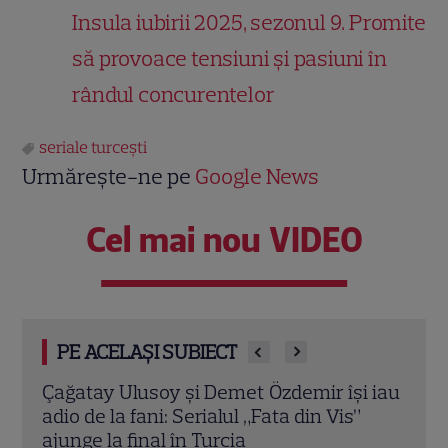
Insula iubirii 2025, sezonul 9. Promite
să provoace tensiuni și pasiuni în
rândul concurentelor
seriale turceşti
Urmărește-ne pe
Google News
Cel mai nou VIDEO
PE ACELAȘI SUBIECT
 iau
Criză fără precedent în serialele turcești!
Cine
Ce li s-a cerut de urgență lui Kenan
„Ai 
İmirzalıoğlu, Çağatay Ulusoy și altor
pări