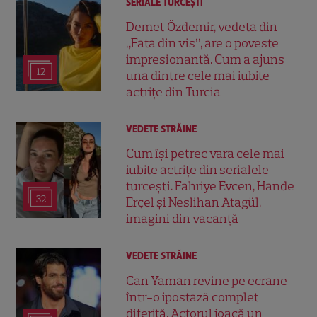
SERIALE TURCEŞTI
Demet Özdemir, vedeta din
„Fata din vis”, are o poveste
impresionantă. Cum a ajuns
12
una dintre cele mai iubite
actrițe din Turcia
VEDETE STRĂINE
Cum își petrec vara cele mai
iubite actrițe din serialele
turcești. Fahriye Evcen, Hande
32
Erçel și Neslihan Atagül,
imagini din vacanță
VEDETE STRĂINE
Can Yaman revine pe ecrane
într-o ipostază complet
diferită. Actorul joacă un