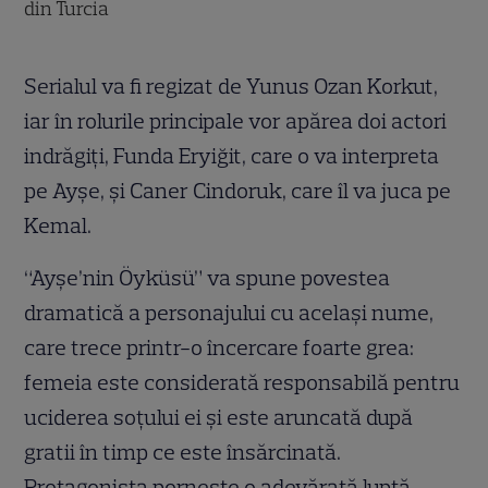
din Turcia
Serialul va fi regizat de Yunus Ozan Korkut,
iar în rolurile principale vor apărea doi actori
indrăgiți, Funda Eryiğit, care o va interpreta
pe Ayşe, și Caner Cindoruk, care îl va juca pe
Kemal.
“Ayşe’nin Öyküsü” va spune povestea
dramatică a personajului cu același nume,
care trece printr-o încercare foarte grea:
femeia este considerată responsabilă pentru
uciderea soțului ei și este aruncată după
gratii în timp ce este însărcinată.
Protagonista pornește o adevărată luptă