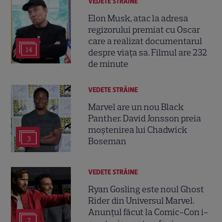
VEDETE STRĂINE
Elon Musk, atac la adresa
regizorului premiat cu Oscar
care a realizat documentarul
14
despre viața sa. Filmul are 232
de minute
VEDETE STRĂINE
Marvel are un nou Black
Panther. David Jonsson preia
moștenirea lui Chadwick
3
Boseman
VEDETE STRĂINE
Ryan Gosling este noul Ghost
Rider din Universul Marvel.
Anunțul făcut la Comic-Con i-
7