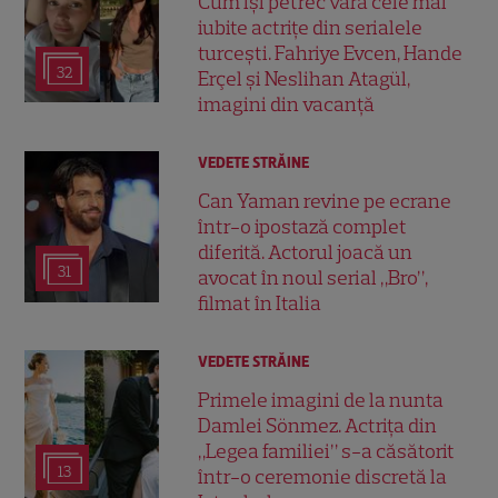
Cum își petrec vara cele mai
iubite actrițe din serialele
turcești. Fahriye Evcen, Hande
32
Erçel și Neslihan Atagül,
imagini din vacanță
VEDETE STRĂINE
Can Yaman revine pe ecrane
într-o ipostază complet
diferită. Actorul joacă un
31
avocat în noul serial „Bro”,
filmat în Italia
VEDETE STRĂINE
Primele imagini de la nunta
Damlei Sönmez. Actrița din
„Legea familiei” s-a căsătorit
13
într-o ceremonie discretă la