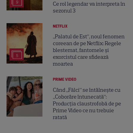
9
Ce rol legendar va interpreta în
sezonul 3
NETFLIX
„Palatul de Est”, noul fenomen
coreean de pe Netflix: Regele
blestemat, fantomele și
5
exorcistul care sfidează
moartea
PRIME VIDEO
Când „Fălci” se întâlnește cu
„Coborâre întunecată”:
Producția claustrofobă de pe
Prime Video ce nu trebuie
ratată