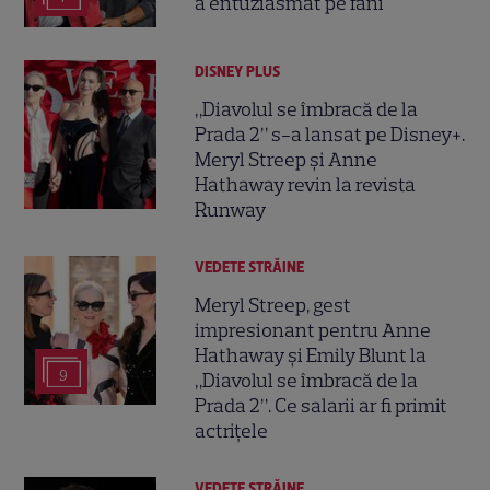
a entuziasmat pe fani
DISNEY PLUS
„Diavolul se îmbracă de la
Prada 2” s-a lansat pe Disney+.
Meryl Streep și Anne
Hathaway revin la revista
Runway
VEDETE STRĂINE
Meryl Streep, gest
impresionant pentru Anne
Hathaway și Emily Blunt la
9
„Diavolul se îmbracă de la
Prada 2”. Ce salarii ar fi primit
actrițele
VEDETE STRĂINE