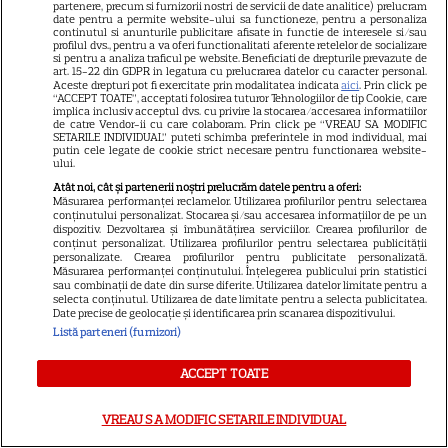
partenere, precum si furnizorii nostri de servicii de date analitice) prelucram
date pentru a permite website-ului sa functioneze, pentru a personaliza
GSP
continutul si anunturile publicitare afisate in functie de interesele si/sau
profilul dvs., pentru a va oferi functionalitati aferente retelelor de socializare
Știri mondene
si pentru a analiza traficul pe website. Beneficiati de drepturile prevazute de
art. 15-22 din GDPR in legatura cu prelucrarea datelor cu caracter personal.
Avantaje
Aceste drepturi pot fi exercitate prin modalitatea indicata
aici
. Prin click pe
“ACCEPT TOATE”, acceptati folosirea tuturor Tehnologiilor de tip Cookie, care
Elle
implica inclusiv acceptul dvs. cu privire la stocarea/accesarea informatiilor
de catre Vendor-ii cu care colaboram. Prin click pe “VREAU SA MODIFIC
SETARILE INDIVIDUAL” puteti schimba preferintele in mod individual, mai
Unica
putin cele legate de cookie strict necesare pentru functionarea website-
ului.
Retete practice
Atât noi, cât și partenerii noștri prelucrăm datele pentru a oferi:
Măsurarea performanței reclamelor. Utilizarea profilurilor pentru selectarea
conținutului personalizat. Stocarea și/sau accesarea informațiilor de pe un
dispozitiv. Dezvoltarea și îmbunătățirea serviciilor. Crearea profilurilor de
URMĂREȘTE-NE PE
conținut personalizat. Utilizarea profilurilor pentru selectarea publicității
personalizate. Crearea profilurilor pentru publicitate personalizată.
Măsurarea performanței conținutului. Înțelegerea publicului prin statistici
sau combinații de date din surse diferite. Utilizarea datelor limitate pentru a
selecta conținutul. Utilizarea de date limitate pentru a selecta publicitatea.
Date precise de geolocație și identificarea prin scanarea dispozitivului.
Listă parteneri (furnizori)
Copyright
2026
Ringier Romania – Toate Drepturile rezervate
ACCEPT TOATE
VREAU SA MODIFIC SETARILE INDIVIDUAL
Pariază responsabil! Decizia ONJN nr. 821/25.09.2025.