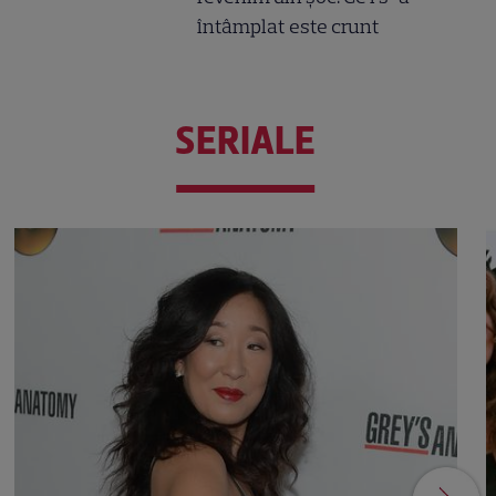
întâmplat este crunt
SERIALE