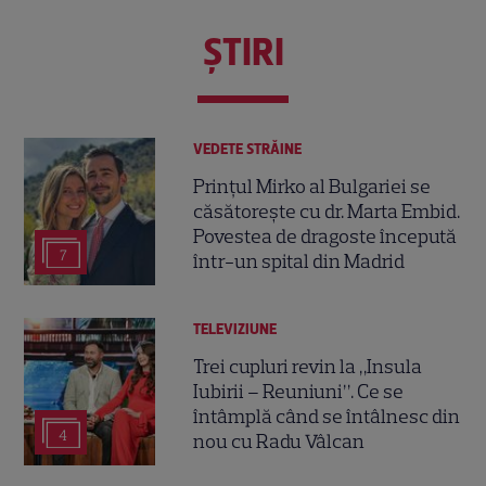
ŞTIRI
VEDETE STRĂINE
Prințul Mirko al Bulgariei se
căsătorește cu dr. Marta Embid.
Povestea de dragoste începută
7
într-un spital din Madrid
TELEVIZIUNE
Trei cupluri revin la „Insula
Iubirii – Reuniuni”. Ce se
întâmplă când se întâlnesc din
4
nou cu Radu Vâlcan