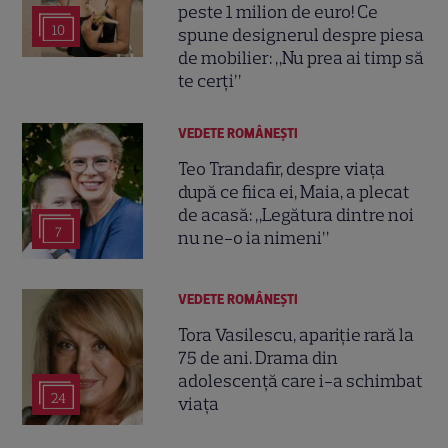
peste 1 milion de euro! Ce
10
spune designerul despre piesa
de mobilier: „Nu prea ai timp să
te cerți”
VEDETE ROMÂNEŞTI
Teo Trandafir, despre viața
după ce fiica ei, Maia, a plecat
de acasă: „Legătura dintre noi
7
nu ne-o ia nimeni”
VEDETE ROMÂNEŞTI
Tora Vasilescu, apariție rară la
75 de ani. Drama din
adolescență care i-a schimbat
24
viața