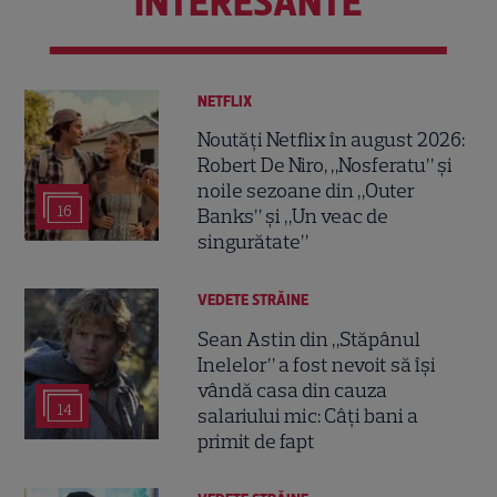
INTERESANTE
NETFLIX
Noutăți Netflix în august 2026:
Robert De Niro, „Nosferatu” și
noile sezoane din „Outer
16
Banks” și „Un veac de
singurătate”
VEDETE STRĂINE
Sean Astin din „Stăpânul
Inelelor” a fost nevoit să își
vândă casa din cauza
14
salariului mic: Câți bani a
primit de fapt