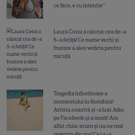
ce face, e cu intenție”
Laura Cosoi a născut cea de-a
5-a fetiță! Ce nume vechi și
frumos a ales vedeta pentru
micuță
Tragedia înfiorătoare a
momentului în România!
Artista noastră și-a luat Adio
pe Facebook și a murit! Am
aflat chiar acum și nu ne mai
revenim din șoc! Ce i s-a