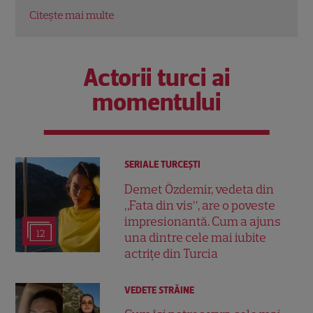
Actorii turci ai
momentului
SERIALE TURCEŞTI
Demet Özdemir, vedeta din
„Fata din vis”, are o poveste
impresionantă. Cum a ajuns
12
una dintre cele mai iubite
actrițe din Turcia
VEDETE STRĂINE