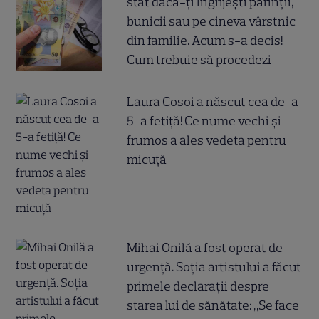
stat dacă-ți îngrijești părinții,
bunicii sau pe cineva vârstnic
din familie. Acum s-a decis!
Cum trebuie să procedezi
Laura Cosoi a născut cea de-a
5-a fetiță! Ce nume vechi și
frumos a ales vedeta pentru
micuță
Mihai Onilă a fost operat de
urgență. Soția artistului a făcut
primele declarații despre
starea lui de sănătate: „Se face