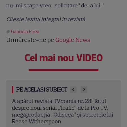
nu-mi scape vreo „solicitare” de-a lui.”
Citeşte textul integral în revistă
Gabriela Firea
Urmărește-ne pe
Google News
Cel mai nou VIDEO
PE ACELAȘI SUBIECT
ul
A apărut noul număr TVmania! Florin
A ap
TV,
Răducioiu aduce magia Mondialului pe
revi
 lui
coperta noii ediții
spun
Citește mai multe
Citeș