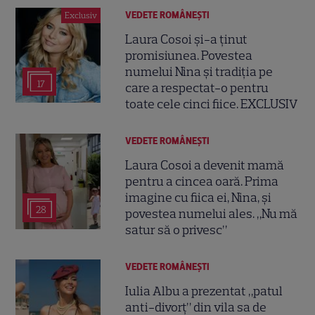
VEDETE ROMÂNEŞTI
Exclusiv
Laura Cosoi și-a ținut
promisiunea. Povestea
numelui Nina și tradiția pe
17
care a respectat-o pentru
toate cele cinci fiice. EXCLUSIV
VEDETE ROMÂNEŞTI
Laura Cosoi a devenit mamă
pentru a cincea oară. Prima
imagine cu fiica ei, Nina, și
28
povestea numelui ales. „Nu mă
satur să o privesc”
VEDETE ROMÂNEŞTI
Iulia Albu a prezentat „patul
anti-divorț” din vila sa de