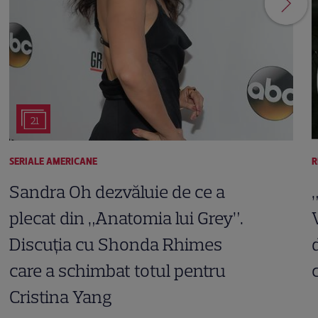
21
SERIALE AMERICANE
R
Sandra Oh dezvăluie de ce a
plecat din „Anatomia lui Grey”.
Discuția cu Shonda Rhimes
care a schimbat totul pentru
Cristina Yang