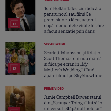
Tom Holland, decizie radicală
pentru noul său film! Ce
promisiune a făcut actorul
13
după momentele virale în care
a făcut senzație prin dans
SKYSHOWTIME
Scarlett Johansson și Kristin
Scott Thomas, din nou mamă
și fiică pe ecran în „My
13
Mother's Wedding”. Când
apare filmul pe SkyShowtime
PRIME VIDEO
Jamie Campbell Bower, starul
din „Stranger Things”, intră în
universul „Stăpânul Inelelor”.