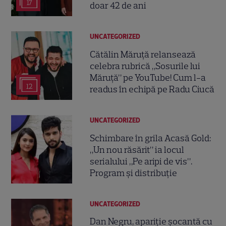
17
doar 42 de ani
UNCATEGORIZED
Cătălin Măruță relansează
celebra rubrică „Sosurile lui
Măruță” pe YouTube! Cum l-a
12
readus în echipă pe Radu Ciucă
UNCATEGORIZED
Schimbare în grila Acasă Gold:
„Un nou răsărit” ia locul
serialului „Pe aripi de vis”.
Program și distribuție
UNCATEGORIZED
Dan Negru, apariție șocantă cu