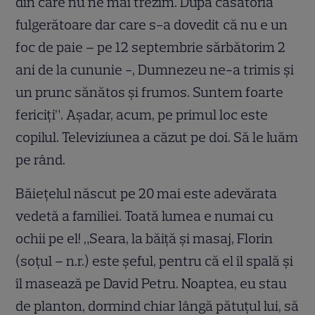
din care nu ne mai trezim. După căsătoria
fulgerătoare dar care s-a dovedit că nu e un
foc de paie – pe 12 septembrie sărbătorim 2
ani de la cununie -, Dumnezeu ne-a trimis şi
un prunc sănătos şi frumos. Suntem foarte
fericiţi”. Aşadar, acum, pe primul loc este
copilul. Televiziunea a căzut pe doi. Să le luăm
pe rând.
Băieţelul născut pe 20 mai este adevărata
vedetă a familiei. Toată lumea e numai cu
ochii pe el! „Seara, la băiţă şi masaj, Florin
(soţul – n.r.) este şeful, pentru că el îl spală şi
îl masează pe David Petru. Noaptea, eu stau
de planton, dormind chiar lângă pătuţul lui, să