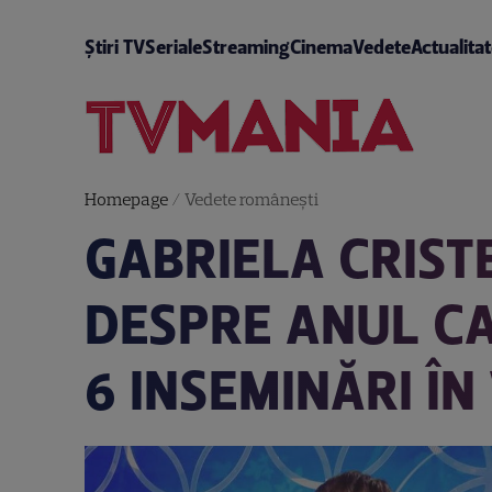
Știri TV
Seriale
Streaming
Cinema
Vedete
Actualita
Homepage
/
Vedete româneşti
GABRIELA CRIST
DESPRE ANUL CA
6 INSEMINĂRI ÎN