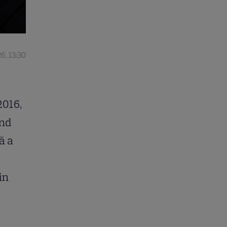
6, 13:30
2016,
ând
ă a
in