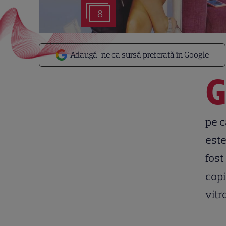
8
Adaugă-ne ca sursă preferată în Google
pe c
este
fost
copi
vitr