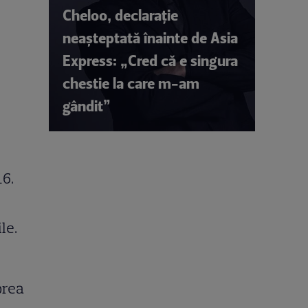
Cheloo, declarație
neașteptată înainte de Asia
Express: „Cred că e singura
chestie la care m-am
gândit”
16.
le.
prea