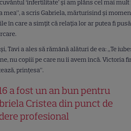
cuvântul ‘infertilitate’ și am plâns cel mai mult 
a mea”, a scris Gabriela, mărturisind și momen
cile în care a simțit că relația lor ar putea fi pusă
rcare.
și, Tavi a ales să rămână alături de ea: „Te iub
ine, nu copiii pe care nu îi avem încă. Victoria f
ează, prințesa”.
16 a fost un an bun pentru
briela Cristea din punct de
dere profesional