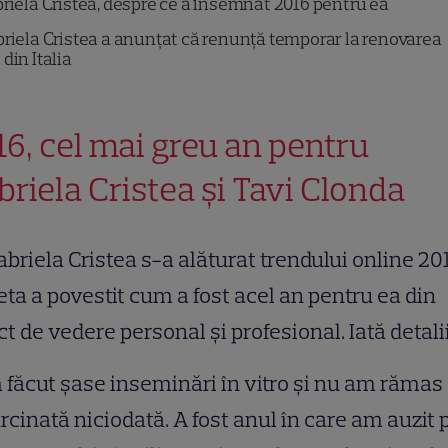
riela Cristea, despre ce a însemnat 2016 pentru ea
riela Cristea a anunțat că renunță temporar la renovarea
 din Italia
16, cel mai greu an pentru
briela Cristea și Tavi Clonda
abriela Cristea s-a alăturat trendului online 20
ta a povestit cum a fost acel an pentru ea din
t de vedere personal și profesional. Iată detalii
făcut șase inseminări în vitro și nu am rămas
rcinată niciodată. A fost anul în care am auzit 