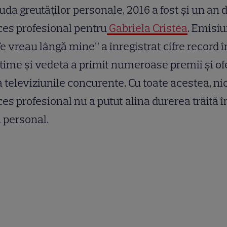
iuda greutăților personale, 2016 a fost și un an 
es profesional pentru
Gabriela Cristea
. Emisi
Te vreau lângă mine” a înregistrat cifre record î
time și vedeta a primit numeroase premii și of
a televiziunile concurente. Cu toate acestea, ni
es profesional nu a putut alina durerea trăită î
 personal.