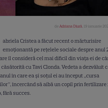
de
Adriana Diură
,
19 ianuarie 202
G
abriela Cristea a făcut recent o mărturisire
emoționantă pe rețelele sociale despre anul 
are îl consideră cel mai dificil din viața ei de c
 căsătorită cu Tavi Clonda. Vedeta a dezvăluit c
 anul în care ea și soțul ei au început „cursa
ilor”, încercând să aibă un copil prin fertilizare 
o, fără succes.