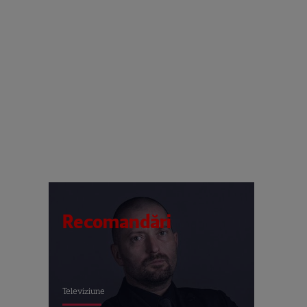
Recomandări
Televiziune