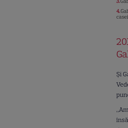
3
Gab
4
Gab
casei
20
Ga
Și G
Vede
punc
„Am 
însă