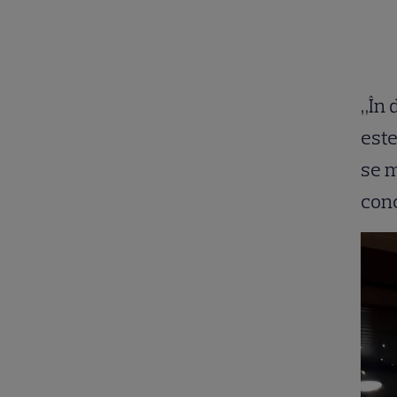
„În 
este
se m
conc