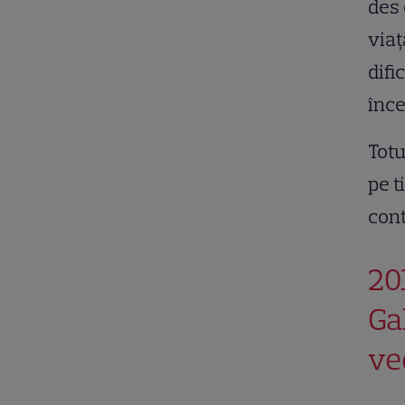
des 
viaț
difi
înce
Totu
pe t
cont
20
Ga
ve