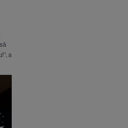
e
 să
!”, a