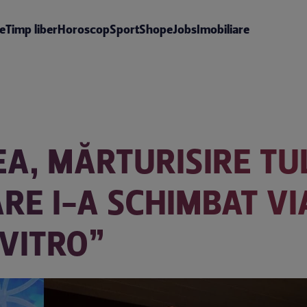
te
Timp liber
Horoscop
Sport
Shop
eJobs
Imobiliare
EA, MĂRTURISIRE T
RE I-A SCHIMBAT VI
 VITRO”