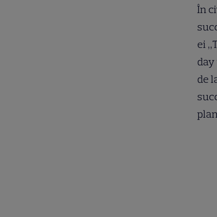
În c
succ
ei „
day 
de l
succ
plan