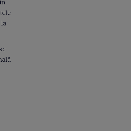
în
tele
 la
esc
inală