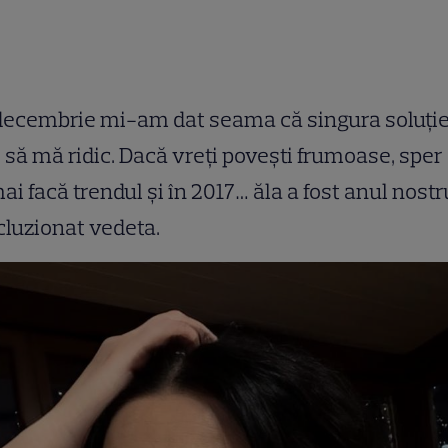
decembrie mi-am dat seama că singura soluți
 să mă ridic. Dacă vreți povești frumoase, sper
ai facă trendul și în 2017… ăla a fost anul nostru
luzionat vedeta.