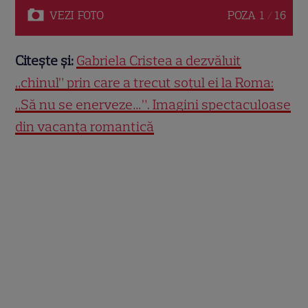
VEZI
FOTO
POZA
1 / 16
Citește și:
Gabriela Cristea a dezvăluit
„chinul” prin care a trecut soțul ei la Roma:
„Să nu se enerveze…”. Imagini spectaculoase
din vacanța romantică