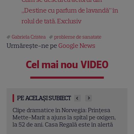
„Destine cu parfum de lavandă” în
rolul de tată. Exclusiv
Gabriela Cristea
probleme de sanatate
Urmărește-ne pe
Google News
Cel mai nou VIDEO
PE ACELAȘI SUBIECT
a
De ce demolează Gabriela Cristea casa
Gabr
en,
din Italia. Anunțul făcut de vedetă. Când
baie,
tă
va fi gata noua construcție: „Dacă ne țin
uimi
buzunarele...”
pare