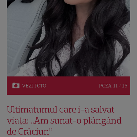
VEZI
FOTO
POZA
11 / 16
Ultimatumul care i-a salvat
viața: „Am sunat-o plângând
de Crăciun”