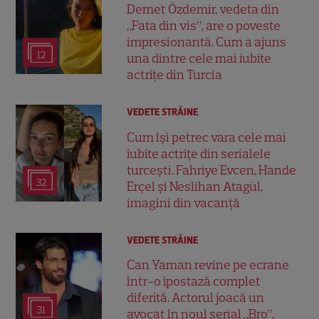
Demet Özdemir, vedeta din
„Fata din vis”, are o poveste
impresionantă. Cum a ajuns
12
una dintre cele mai iubite
actrițe din Turcia
VEDETE STRĂINE
Cum își petrec vara cele mai
iubite actrițe din serialele
turcești. Fahriye Evcen, Hande
32
Erçel și Neslihan Atagül,
imagini din vacanță
VEDETE STRĂINE
Can Yaman revine pe ecrane
într-o ipostază complet
diferită. Actorul joacă un
31
avocat în noul serial „Bro”,