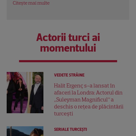
Citește mai multe
Citeș
Actorii turci ai
momentului
VEDETE STRĂINE
Halit Ergenç s-a lansat în
afaceri la Londra: Actorul din
„Suleyman Magnificul” a
deschis o rețea de plăcintării
turcești
SERIALE TURCEŞTI