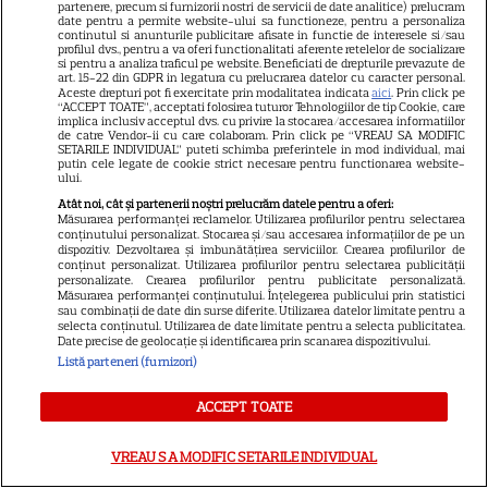
partenere, precum si furnizorii nostri de servicii de date analitice) prelucram
date pentru a permite website-ului sa functioneze, pentru a personaliza
continutul si anunturile publicitare afisate in functie de interesele si/sau
profilul dvs., pentru a va oferi functionalitati aferente retelelor de socializare
si pentru a analiza traficul pe website. Beneficiati de drepturile prevazute de
art. 15-22 din GDPR in legatura cu prelucrarea datelor cu caracter personal.
Aceste drepturi pot fi exercitate prin modalitatea indicata
aici
. Prin click pe
“ACCEPT TOATE”, acceptati folosirea tuturor Tehnologiilor de tip Cookie, care
implica inclusiv acceptul dvs. cu privire la stocarea/accesarea informatiilor
Ce este decoctul, cum se
de catre Vendor-ii cu care colaboram. Prin click pe “VREAU SA MODIFIC
SETARILE INDIVIDUAL” puteti schimba preferintele in mod individual, mai
obţine şi care sunt utilizările
putin cele legate de cookie strict necesare pentru functionarea website-
ului.
acestuia
Atât noi, cât și partenerii noștri prelucrăm datele pentru a oferi:
Măsurarea performanței reclamelor. Utilizarea profilurilor pentru selectarea
conținutului personalizat. Stocarea și/sau accesarea informațiilor de pe un
dispozitiv. Dezvoltarea și îmbunătățirea serviciilor. Crearea profilurilor de
conținut personalizat. Utilizarea profilurilor pentru selectarea publicității
personalizate. Crearea profilurilor pentru publicitate personalizată.
Măsurarea performanței conținutului. Înțelegerea publicului prin statistici
sau combinații de date din surse diferite. Utilizarea datelor limitate pentru a
selecta conținutul. Utilizarea de date limitate pentru a selecta publicitatea.
Date precise de geolocație și identificarea prin scanarea dispozitivului.
ALTE ARTICOLE
Listă parteneri (furnizori)
INTERESANTE
ACCEPT TOATE
VREAU SA MODIFIC SETARILE INDIVIDUAL