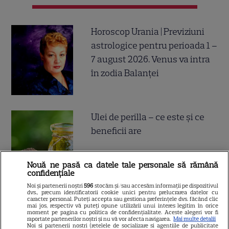
Horoscop Urania | Previziuni
astrologice pentru perioada 1 –
7 august 2026. Venus va intra
în zodia Balanței
Ulei de perilla – ce este și ce
beneficii are
Nouă ne pasă ca datele tale personale să rămână
confidențiale
Noi și partenerii noștri
596
stocăm și/sau accesăm informații pe dispozitivul
dvs., precum identificatorii cookie unici pentru prelucrarea datelor cu
caracter personal. Puteți accepta sau gestiona preferințele dvs. făcând clic
Cum poate fi consumat
mai jos, respectiv vă puteți opune utilizării unui interes legitim în orice
moment pe pagina cu politica de confidențialitate. Aceste alegeri vor fi
ghimbirul
raportate partenerilor noștri și nu vă vor afecta navigarea.
Mai multe detalii
Noi si partenerii nostri (retelele de socializare si agentiile de publicitate