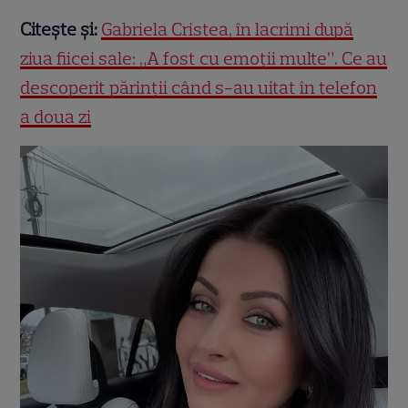
Citește și:
Gabriela Cristea, în lacrimi după
ziua fiicei sale: „A fost cu emoții multe”. Ce au
descoperit părinții când s-au uitat în telefon
a doua zi