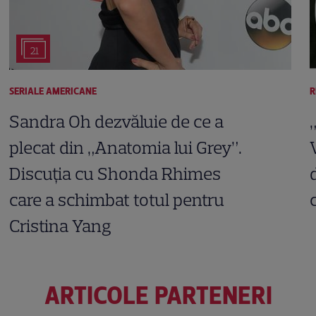
21
SERIALE AMERICANE
R
Sandra Oh dezvăluie de ce a
plecat din „Anatomia lui Grey”.
Discuția cu Shonda Rhimes
care a schimbat totul pentru
Cristina Yang
ARTICOLE PARTENERI