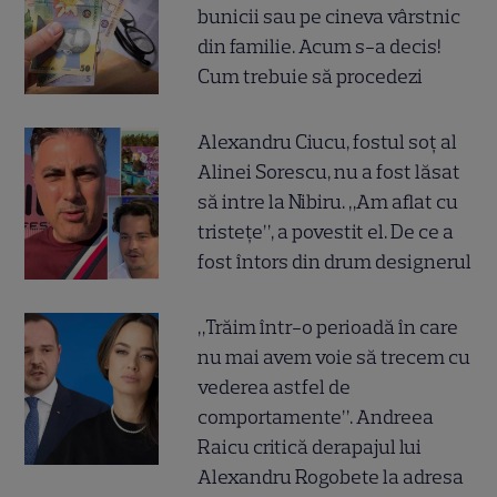
bunicii sau pe cineva vârstnic
din familie. Acum s-a decis!
Cum trebuie să procedezi
Alexandru Ciucu, fostul soț al
Alinei Sorescu, nu a fost lăsat
să intre la Nibiru. „Am aflat cu
tristețe”, a povestit el. De ce a
fost întors din drum designerul
„Trăim într-o perioadă în care
nu mai avem voie să trecem cu
vederea astfel de
comportamente”. Andreea
Raicu critică derapajul lui
Alexandru Rogobete la adresa