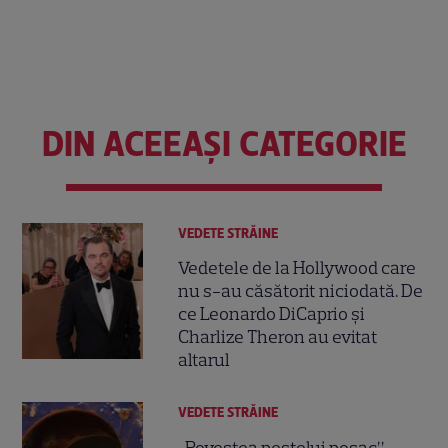
DIN ACEEAȘI CATEGORIE
VEDETE STRĂINE
Vedetele de la Hollywood care
nu s-au căsătorit niciodată. De
ce Leonardo DiCaprio și
Charlize Theron au evitat
altarul
VEDETE STRĂINE
„Povestea peștelui posac”,