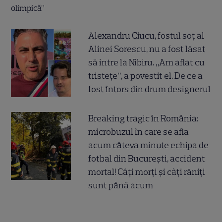
Alexandru Ciucu, fostul soț al
Alinei Sorescu, nu a fost lăsat
să intre la Nibiru. „Am aflat cu
tristețe”, a povestit el. De ce a
fost întors din drum designerul
Breaking tragic în România:
microbuzul în care se afla
acum câteva minute echipa de
fotbal din București, accident
mortal! Câți morți și câți răniți
sunt până acum