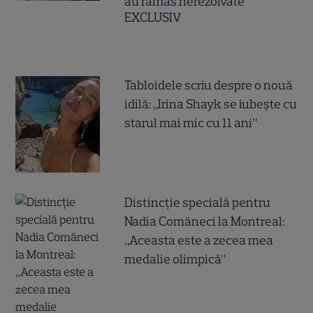
au rămas nerezolvate”
EXCLUSIV
Tabloidele scriu despre o nouă
idilă: „Irina Shayk se iubește cu
starul mai mic cu 11 ani”
Distincție specială pentru
Nadia Comăneci la Montreal:
„Aceasta este a zecea mea
medalie olimpică”