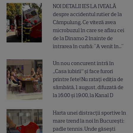
NOI DETALII IES LA IVEALĂ
despre accidentul rutier de la
Câmpulung. Ce viteză avea
microbuzul în care se aflau cei
de la Dinamo 2 înainte de
intrarea în curbă: "A venit în..."
Un nou concurent intră în
„Casa iubirii” și face furori
printre fete! Nu ratați ediția de
sâmbătă, 1 august, difuzată de
la 16:00 și 19:00, la Kanal D
Harta unei distracții sportive în
mare trend la noi în București:
padle tennis. Unde găsești