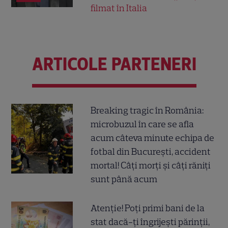
filmat în Italia
ARTICOLE PARTENERI
Breaking tragic în România:
microbuzul în care se afla
acum câteva minute echipa de
fotbal din București, accident
mortal! Câți morți și câți răniți
sunt până acum
Atenție! Poți primi bani de la
stat dacă-ți îngrijești părinții,