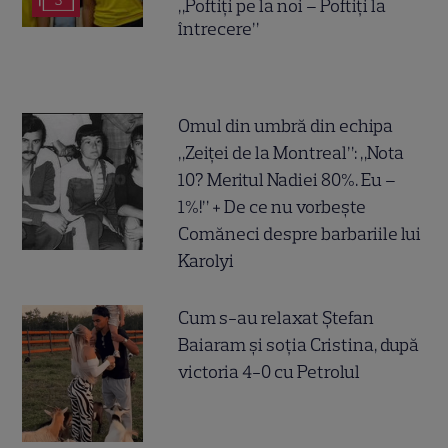
3
„Poftiți pe la noi – Poftiți la
întrecere”
Omul din umbră din echipa
„Zeiței de la Montreal”: „Nota
10? Meritul Nadiei 80%. Eu –
1%!” + De ce nu vorbește
Comăneci despre barbariile lui
Karolyi
Cum s-au relaxat Ștefan
Baiaram și soția Cristina, după
victoria 4-0 cu Petrolul