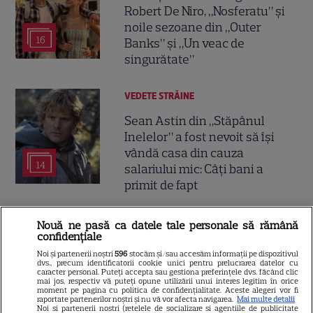
Robert De Niro, „Nosferatu” și
noile sezoane din „Outer
16
Banks” și „Un veac de
singurătate”
VEDETE STRĂINE
Sean Astin din „Stăpânul
Inelelor” a fost nevoit să își
vândă casa din cauza
14
salariului mic: Câți bani a
primit de fapt
VEDETE STRĂINE
Nouă ne pasă ca datele tale personale să rămână
confidențiale
Elon Musk, atac la adresa
Noi și partenerii noștri
596
stocăm și/sau accesăm informații pe dispozitivul
regizorului premiat cu Oscar
dvs., precum identificatorii cookie unici pentru prelucrarea datelor cu
caracter personal. Puteți accepta sau gestiona preferințele dvs. făcând clic
care a realizat documentarul
mai jos, respectiv vă puteți opune utilizării unui interes legitim în orice
14
moment pe pagina cu politica de confidențialitate. Aceste alegeri vor fi
despre viața sa. Filmul are 232
raportate partenerilor noștri și nu vă vor afecta navigarea.
Mai multe detalii
de minute
Noi si partenerii nostri (retelele de socializare si agentiile de publicitate