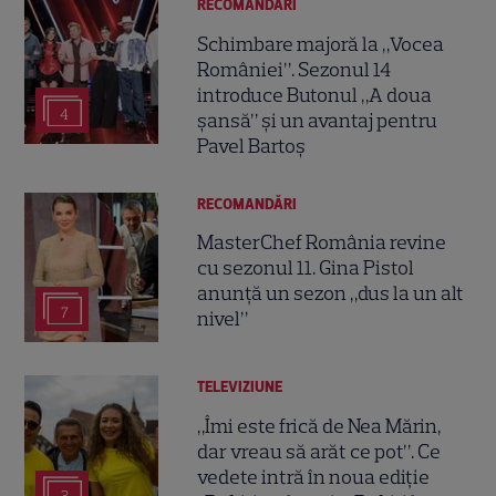
RECOMANDĂRI
Schimbare majoră la „Vocea
României”. Sezonul 14
introduce Butonul „A doua
4
șansă” și un avantaj pentru
Pavel Bartoș
RECOMANDĂRI
MasterChef România revine
cu sezonul 11. Gina Pistol
anunță un sezon „dus la un alt
7
nivel”
TELEVIZIUNE
„Îmi este frică de Nea Mărin,
dar vreau să arăt ce pot”. Ce
vedete intră în noua ediție