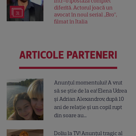
într-o ipostază complet
diferită. Actorul joacă un
31
avocat în noul serial „Bro”,
filmat în Italia
ARTICOLE PARTENERI
Anunțul momentului! A vrut
să se știe de la ea! Elena Udrea
și Adrian Alexandrov, după 10
ani de relație și un copil rupt
din soare au...
Doliu la TV! Anunțul tragic al