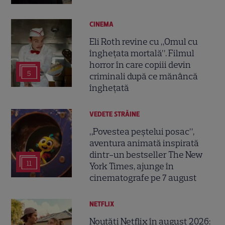
CINEMA
Eli Roth revine cu „Omul cu
înghețata mortală”. Filmul
horror în care copiii devin
5
criminali după ce mănâncă
înghețată
VEDETE STRĂINE
„Povestea peștelui posac”,
aventura animată inspirată
dintr-un bestseller The New
11
York Times, ajunge în
cinematografe pe 7 august
NETFLIX
Noutăți Netflix în august 2026: