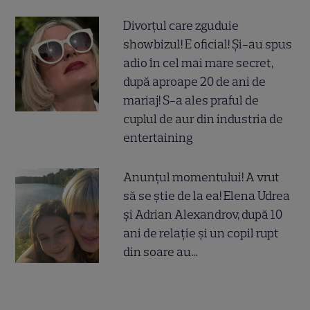
Divorțul care zguduie
showbizul! E oficial! Și-au spus
adio în cel mai mare secret,
după aproape 20 de ani de
mariaj! S-a ales praful de
cuplul de aur din industria de
entertaining
Anunțul momentului! A vrut
să se știe de la ea! Elena Udrea
și Adrian Alexandrov, după 10
ani de relație și un copil rupt
din soare au...