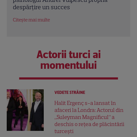
un nou sezon intens la Kanal D
marc
Citește mai multe
Citeș
Actorii turci ai
momentului
VEDETE STRĂINE
Halit Ergenç s-a lansat în
afaceri la Londra: Actorul din
„Suleyman Magnificul” a
deschis o rețea de plăcintării
turcești