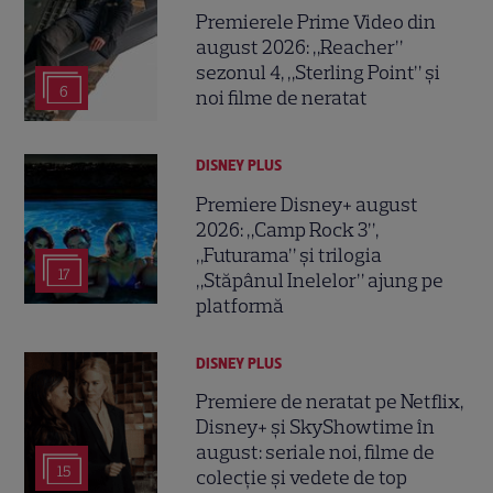
Premierele Prime Video din
august 2026: „Reacher”
sezonul 4, „Sterling Point” și
6
noi filme de neratat
DISNEY PLUS
Premiere Disney+ august
2026: „Camp Rock 3”,
„Futurama” și trilogia
17
„Stăpânul Inelelor” ajung pe
platformă
DISNEY PLUS
Premiere de neratat pe Netflix,
Disney+ și SkyShowtime în
august: seriale noi, filme de
15
colecție și vedete de top