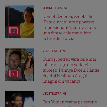
SERIALE TURCEŞTI
Demet Özdemir, vedeta din
„Fata din vis”, are o poveste
impresionantă. Cum a ajuns
12
una dintre cele mai iubite
actrițe din Turcia
VEDETE STRĂINE
Cum își petrec vara cele mai
iubite actrițe din serialele
turcești. Fahriye Evcen, Hande
32
Erçel și Neslihan Atagül,
imagini din vacanță
VEDETE STRĂINE
Can Yaman revine pe ecrane