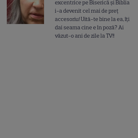
excentrice pe Biserică și Biblia
i-a devenit cel mai de preț
accesoriu! Uită-te bine la ea, îți
dai seama cine e în poză? Ai
văzut-o ani de zile la TV!!