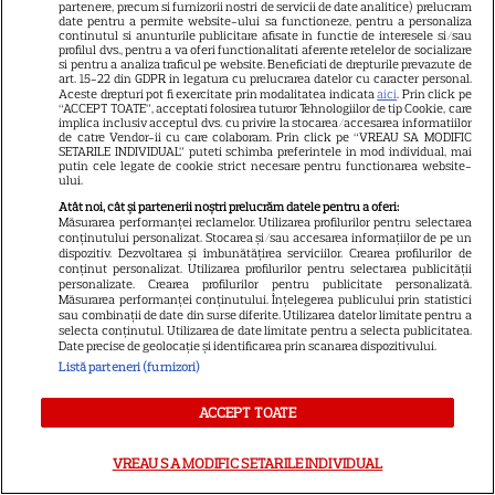
partenere, precum si furnizorii nostri de servicii de date analitice) prelucram
date pentru a permite website-ului sa functioneze, pentru a personaliza
continutul si anunturile publicitare afisate in functie de interesele si/sau
profilul dvs., pentru a va oferi functionalitati aferente retelelor de socializare
VEDETE STRĂINE
si pentru a analiza traficul pe website. Beneficiati de drepturile prevazute de
art. 15-22 din GDPR in legatura cu prelucrarea datelor cu caracter personal.
Marvel are un nou Black
Aceste drepturi pot fi exercitate prin modalitatea indicata
aici
. Prin click pe
“ACCEPT TOATE”, acceptati folosirea tuturor Tehnologiilor de tip Cookie, care
Panther. David Jonsson preia
implica inclusiv acceptul dvs. cu privire la stocarea/accesarea informatiilor
de catre Vendor-ii cu care colaboram. Prin click pe “VREAU SA MODIFIC
moștenirea lui Chadwick
SETARILE INDIVIDUAL” puteti schimba preferintele in mod individual, mai
3
Boseman
putin cele legate de cookie strict necesare pentru functionarea website-
ului.
Atât noi, cât și partenerii noștri prelucrăm datele pentru a oferi:
Măsurarea performanței reclamelor. Utilizarea profilurilor pentru selectarea
VEDETE STRĂINE
conținutului personalizat. Stocarea și/sau accesarea informațiilor de pe un
dispozitiv. Dezvoltarea și îmbunătățirea serviciilor. Crearea profilurilor de
conținut personalizat. Utilizarea profilurilor pentru selectarea publicității
Ryan Gosling este noul Ghost
personalizate. Crearea profilurilor pentru publicitate personalizată.
Rider din Universul Marvel.
Măsurarea performanței conținutului. Înțelegerea publicului prin statistici
sau combinații de date din surse diferite. Utilizarea datelor limitate pentru a
Anunțul făcut la Comic-Con i-
selecta conținutul. Utilizarea de date limitate pentru a selecta publicitatea.
7
Date precise de geolocație și identificarea prin scanarea dispozitivului.
a entuziasmat pe fani
Listă parteneri (furnizori)
ACCEPT TOATE
DISNEY PLUS
„Diavolul se îmbracă de la
VREAU SA MODIFIC SETARILE INDIVIDUAL
Prada 2” s-a lansat pe Disney+.