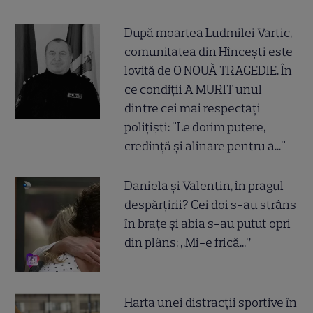
După moartea Ludmilei Vartic,
comunitatea din Hîncești este
lovită de O NOUĂ TRAGEDIE. În
ce condiții A MURIT unul
dintre cei mai respectați
polițiști: "Le dorim putere,
credință și alinare pentru a..."
Daniela și Valentin, în pragul
despărțirii? Cei doi s-au strâns
în brațe și abia s-au putut opri
din plâns: „Mi-e frică...”
Harta unei distracții sportive în