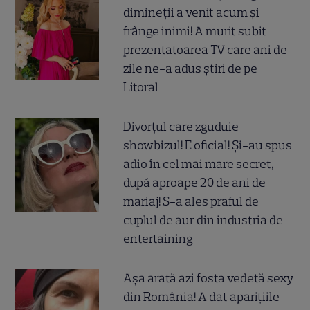
dimineții a venit acum și
frânge inimi! A murit subit
prezentatoarea TV care ani de
zile ne-a adus știri de pe
Litoral
Divorțul care zguduie
showbizul! E oficial! Și-au spus
adio în cel mai mare secret,
după aproape 20 de ani de
mariaj! S-a ales praful de
cuplul de aur din industria de
entertaining
Așa arată azi fosta vedetă sexy
din România! A dat aparițiile