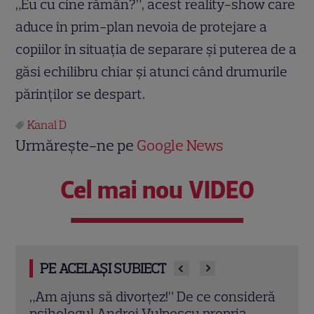
„Eu cu cine rămân?”, acest reality-show care
aduce în prim-plan nevoia de protejare a
copiilor în situația de separare și puterea de a
găsi echilibru chiar și atunci când drumurile
părinților se despart.
Kanal D
Urmărește-ne pe
Google News
Cel mai nou VIDEO
PE ACELAȘI SUBIECT
deră
Eva Pavel nu ia vacanță! Realizatoarea
Trau
emisiunii „Apel la Consilier” pregătește
drag