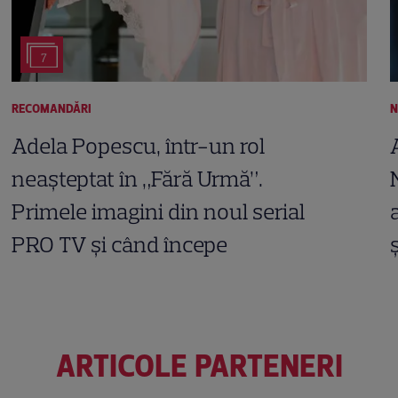
7
RECOMANDĂRI
N
Adela Popescu, într-un rol
neașteptat în „Fără Urmă”.
Primele imagini din noul serial
PRO TV și când începe
ARTICOLE PARTENERI