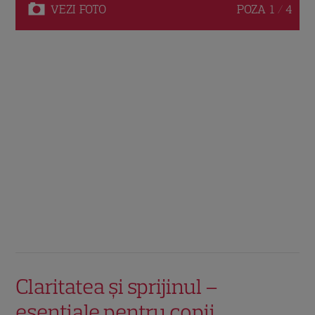
VEZI
FOTO
POZA
1 / 4
Claritatea și sprijinul –
esențiale pentru copii