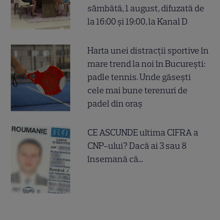
sâmbătă, 1 august, difuzată de
la 16:00 și 19:00, la Kanal D
Harta unei distracții sportive în
mare trend la noi în București:
padle tennis. Unde găsești
cele mai bune terenuri de
padel din oraș
CE ASCUNDE ultima CIFRA a
CNP-ului? Dacă ai 3 sau 8
însemană că...