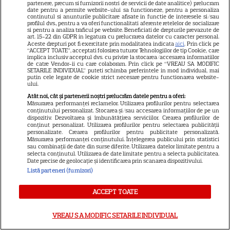
ALTE ARTICOLE
partenere, precum si furnizorii nostri de servicii de date analitice) prelucram
date pentru a permite website-ului sa functioneze, pentru a personaliza
continutul si anunturile publicitare afisate in functie de interesele si/sau
INTERESANTE
profilul dvs., pentru a va oferi functionalitati aferente retelelor de socializare
si pentru a analiza traficul pe website. Beneficiati de drepturile prevazute de
art. 15-22 din GDPR in legatura cu prelucrarea datelor cu caracter personal.
Aceste drepturi pot fi exercitate prin modalitatea indicata
aici
. Prin click pe
“ACCEPT TOATE”, acceptati folosirea tuturor Tehnologiilor de tip Cookie, care
implica inclusiv acceptul dvs. cu privire la stocarea/accesarea informatiilor
de catre Vendor-ii cu care colaboram. Prin click pe “VREAU SA MODIFIC
SETARILE INDIVIDUAL” puteti schimba preferintele in mod individual, mai
VEDETE STRĂINE
putin cele legate de cookie strict necesare pentru functionarea website-
ului.
„Povestea peștelui posac”,
Atât noi, cât și partenerii noștri prelucrăm datele pentru a oferi:
aventura animată inspirată
Măsurarea performanței reclamelor. Utilizarea profilurilor pentru selectarea
conținutului personalizat. Stocarea și/sau accesarea informațiilor de pe un
dintr-un bestseller The New
dispozitiv. Dezvoltarea și îmbunătățirea serviciilor. Crearea profilurilor de
11
York Times, ajunge în
conținut personalizat. Utilizarea profilurilor pentru selectarea publicității
personalizate. Crearea profilurilor pentru publicitate personalizată.
cinematografe pe 7 august
Măsurarea performanței conținutului. Înțelegerea publicului prin statistici
sau combinații de date din surse diferite. Utilizarea datelor limitate pentru a
selecta conținutul. Utilizarea de date limitate pentru a selecta publicitatea.
Date precise de geolocație și identificarea prin scanarea dispozitivului.
NETFLIX
Listă parteneri (furnizori)
Noutăți Netflix în august 2026:
Robert De Niro, „Nosferatu” și
ACCEPT TOATE
noile sezoane din „Outer
16
Banks” și „Un veac de
VREAU SA MODIFIC SETARILE INDIVIDUAL
singurătate”