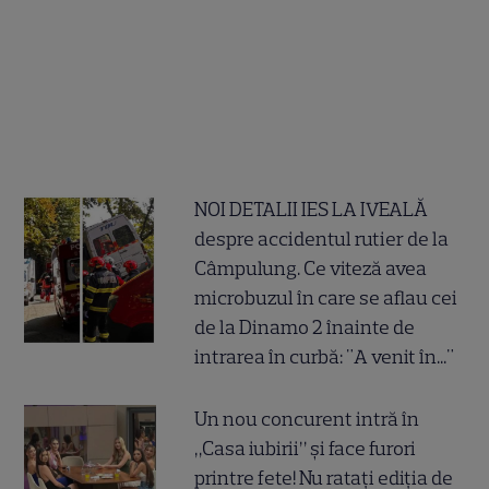
NOI DETALII IES LA IVEALĂ
despre accidentul rutier de la
Câmpulung. Ce viteză avea
microbuzul în care se aflau cei
de la Dinamo 2 înainte de
intrarea în curbă: "A venit în..."
Un nou concurent intră în
„Casa iubirii” și face furori
printre fete! Nu ratați ediția de