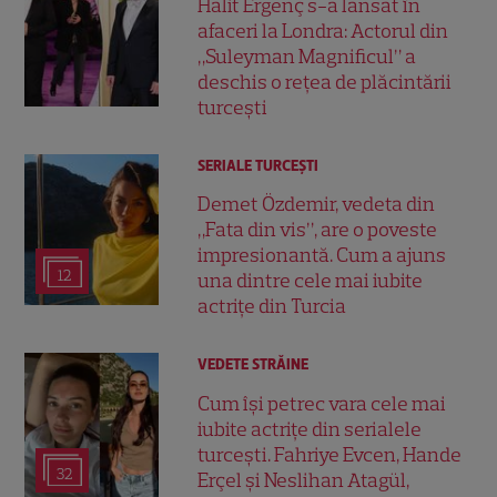
Halit Ergenç s-a lansat în
afaceri la Londra: Actorul din
„Suleyman Magnificul” a
deschis o rețea de plăcintării
turcești
SERIALE TURCEŞTI
Demet Özdemir, vedeta din
„Fata din vis”, are o poveste
impresionantă. Cum a ajuns
12
una dintre cele mai iubite
actrițe din Turcia
VEDETE STRĂINE
Cum își petrec vara cele mai
iubite actrițe din serialele
turcești. Fahriye Evcen, Hande
32
Erçel și Neslihan Atagül,