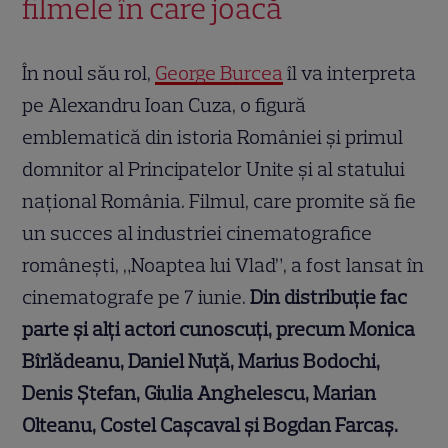
filmele în care joacă
În noul său rol,
George Burcea
îl va interpreta
pe Alexandru Ioan Cuza, o figură
emblematică din istoria României și primul
domnitor al Principatelor Unite și al statului
național România. Filmul, care promite să fie
un succes al industriei cinematografice
românești, „Noaptea lui Vlad”, a fost lansat în
cinematografe pe 7 iunie.
Din distribuție fac
parte și alți actori cunoscuți, precum Monica
Bîrlădeanu, Daniel Nuță, Marius Bodochi,
Denis Ștefan, Giulia Anghelescu, Marian
Olteanu, Costel Cașcaval și Bogdan Farcaș.