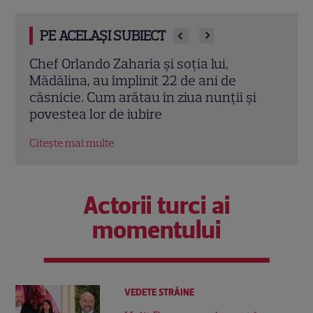
PE ACELAȘI SUBIECT
Cine este Cosmin Curticăpean, soțul
Ceza
Laurei Cosoi. Afaceri, vârstă și povestea
dată
i
de iubire care durează de peste 10 ani
ales 
Citește mai multe
Citeș
Actorii turci ai
momentului
VEDETE STRĂINE