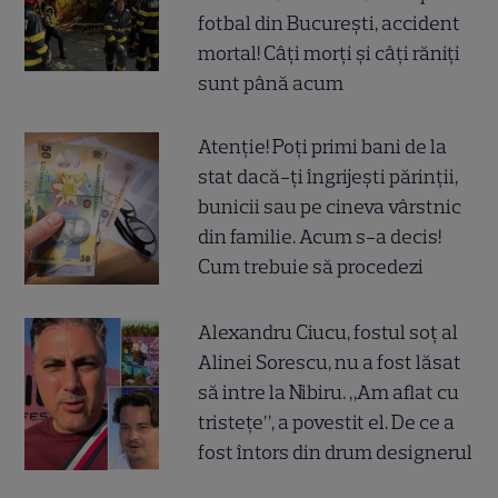
fotbal din București, accident
mortal! Câți morți și câți răniți
sunt până acum
Atenție! Poți primi bani de la
stat dacă-ți îngrijești părinții,
bunicii sau pe cineva vârstnic
din familie. Acum s-a decis!
Cum trebuie să procedezi
Alexandru Ciucu, fostul soț al
Alinei Sorescu, nu a fost lăsat
să intre la Nibiru. „Am aflat cu
tristețe”, a povestit el. De ce a
fost întors din drum designerul