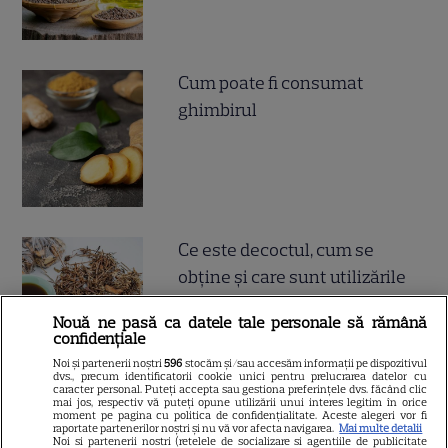
Cum poate fi consumat
ghimbirul
Ce este decoctul, cum se
obţine şi care sunt utilizările
acestuia
Nouă ne pasă ca datele tale personale să rămână
confidențiale
Noi și partenerii noștri
596
stocăm și/sau accesăm informații pe dispozitivul
dvs., precum identificatorii cookie unici pentru prelucrarea datelor cu
caracter personal. Puteți accepta sau gestiona preferințele dvs. făcând clic
mai jos, respectiv vă puteți opune utilizării unui interes legitim în orice
moment pe pagina cu politica de confidențialitate. Aceste alegeri vor fi
raportate partenerilor noștri și nu vă vor afecta navigarea.
Mai multe detalii
Noi si partenerii nostri (retelele de socializare si agentiile de publicitate