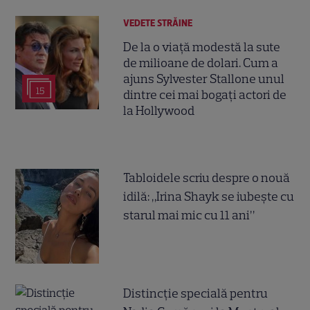
VEDETE STRĂINE
De la o viață modestă la sute
de milioane de dolari. Cum a
ajuns Sylvester Stallone unul
15
dintre cei mai bogați actori de
la Hollywood
Tabloidele scriu despre o nouă
idilă: „Irina Shayk se iubește cu
starul mai mic cu 11 ani”
Distincție specială pentru