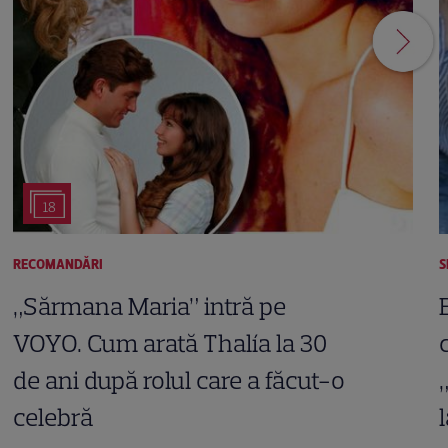
18
RECOMANDĂRI
S
„Sărmana Maria” intră pe
VOYO. Cum arată Thalía la 30
de ani după rolul care a făcut-o
celebră