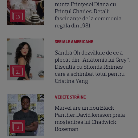
nunta Prințesei Diana cu
Prințul Charles. Detalii
18
fascinante de la ceremonia
regală din 1981
SERIALE AMERICANE
Sandra Oh dezvăluie de ce a
plecat din „Anatomia lui Grey”.
Discuția cu Shonda Rhimes
21
care a schimbat totul pentru
Cristina Yang
VEDETE STRĂINE
Marvel are un nou Black
Panther. David Jonsson preia
moștenirea lui Chadwick
3
Boseman