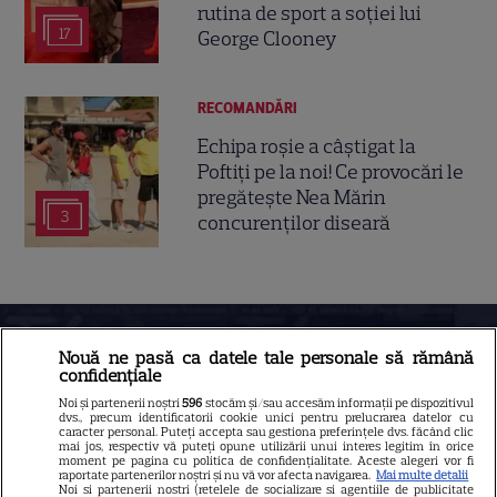
rutina de sport a soției lui
17
George Clooney
RECOMANDĂRI
Echipa roșie a câștigat la
Poftiți pe la noi! Ce provocări le
pregătește Nea Mărin
3
concurenților diseară
Nouă ne pasă ca datele tale personale să rămână
confidențiale
Noi și partenerii noștri
596
stocăm și/sau accesăm informații pe dispozitivul
dvs., precum identificatorii cookie unici pentru prelucrarea datelor cu
caracter personal. Puteți accepta sau gestiona preferințele dvs. făcând clic
mai jos, respectiv vă puteți opune utilizării unui interes legitim în orice
moment pe pagina cu politica de confidențialitate. Aceste alegeri vor fi
raportate partenerilor noștri și nu vă vor afecta navigarea.
Mai multe detalii
Despre Tvmania
Noi si partenerii nostri (retelele de socializare si agentiile de publicitate