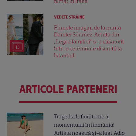
filmat în Italia
VEDETE STRĂINE
Primele imagini de la nunta
Damlei Sönmez. Actrița din
„Legea familiei” s-a căsătorit
13
într-o ceremonie discretă la
Istanbul
ARTICOLE PARTENERI
Tragedia înfiorătoare a
momentului în România!
Artista noastră și-a luat Adio