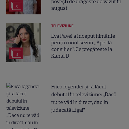
povești de dragoste de văzut în
5
august
TELEVIZIUNE
Eva Pavel a început filmările
pentru noul sezon „Apel la
consilier”. Ce pregătește la
3
Kanal D
Fiica legendei și-a făcut
debutul în televiziune: „Dacă
nu te văd în direct, dau în
judecată Liga!”