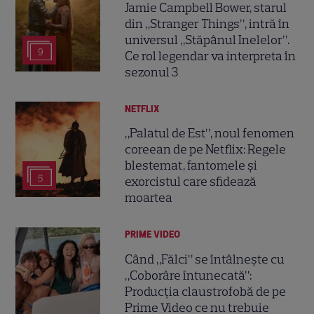
Jamie Campbell Bower, starul
din „Stranger Things”, intră în
universul „Stăpânul Inelelor”.
9
Ce rol legendar va interpreta în
sezonul 3
NETFLIX
„Palatul de Est”, noul fenomen
coreean de pe Netflix: Regele
blestemat, fantomele și
5
exorcistul care sfidează
moartea
PRIME VIDEO
Când „Fălci” se întâlnește cu
„Coborâre întunecată”:
Producția claustrofobă de pe
Prime Video ce nu trebuie