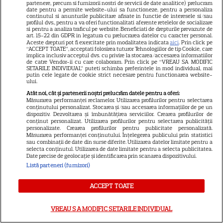
partenere, precum si furnizorii nostri de servicii de date analitice) prelucram
Contact
date pentru a permite website-ului sa functioneze, pentru a personaliza
continutul si anunturile publicitare afisate in functie de interesele si/sau
Contacte televiziuni
profilul dvs., pentru a va oferi functionalitati aferente retelelor de socializare
si pentru a analiza traficul pe website. Beneficiati de drepturile prevazute de
art. 15-22 din GDPR in legatura cu prelucrarea datelor cu caracter personal.
Abonamente
Aceste drepturi pot fi exercitate prin modalitatea indicata
aici
. Prin click pe
“ACCEPT TOATE”, acceptati folosirea tuturor Tehnologiilor de tip Cookie, care
Publicitate
implica inclusiv acceptul dvs. cu privire la stocarea/accesarea informatiilor
de catre Vendor-ii cu care colaboram. Prin click pe “VREAU SA MODIFIC
Termeni și condiții
SETARILE INDIVIDUAL” puteti schimba preferintele in mod individual, mai
putin cele legate de cookie strict necesare pentru functionarea website-
Despre cookies
ului.
Atât noi, cât și partenerii noștri prelucrăm datele pentru a oferi:
Politica de confidenţialitate
Măsurarea performanței reclamelor. Utilizarea profilurilor pentru selectarea
conținutului personalizat. Stocarea și/sau accesarea informațiilor de pe un
Sitemap
dispozitiv. Dezvoltarea și îmbunătățirea serviciilor. Crearea profilurilor de
conținut personalizat. Utilizarea profilurilor pentru selectarea publicității
personalizate. Crearea profilurilor pentru publicitate personalizată.
Măsurarea performanței conținutului. Înțelegerea publicului prin statistici
sau combinații de date din surse diferite. Utilizarea datelor limitate pentru a
selecta conținutul. Utilizarea de date limitate pentru a selecta publicitatea.
Date precise de geolocație și identificarea prin scanarea dispozitivului.
NUMĂRUL CURENT
Listă parteneri (furnizori)
ACCEPT TOATE
ABONEAZA-TE LA REVISTĂ
VREAU SA MODIFIC SETARILE INDIVIDUAL