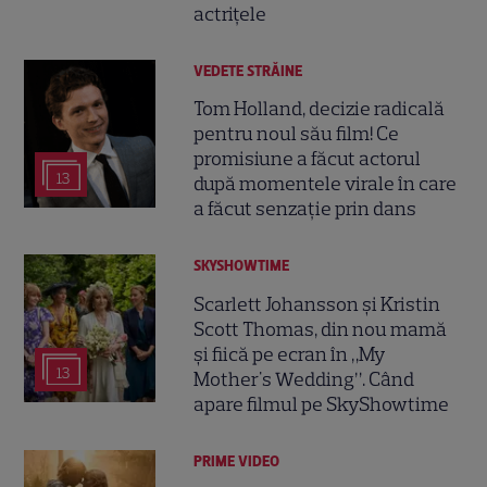
actrițele
VEDETE STRĂINE
Tom Holland, decizie radicală
pentru noul său film! Ce
promisiune a făcut actorul
13
după momentele virale în care
a făcut senzație prin dans
SKYSHOWTIME
Scarlett Johansson și Kristin
Scott Thomas, din nou mamă
și fiică pe ecran în „My
13
Mother's Wedding”. Când
apare filmul pe SkyShowtime
PRIME VIDEO