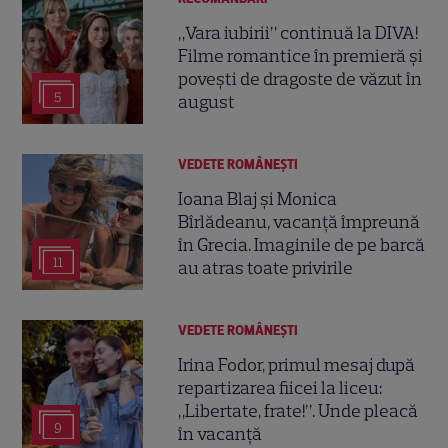
„Vara iubirii” continuă la DIVA!
Filme romantice în premieră și
povești de dragoste de văzut în
5
august
VEDETE ROMÂNEŞTI
Ioana Blaj și Monica
Bîrlădeanu, vacanță împreună
în Grecia. Imaginile de pe barcă
11
au atras toate privirile
VEDETE ROMÂNEŞTI
Irina Fodor, primul mesaj după
repartizarea fiicei la liceu:
„Libertate, frate!”. Unde pleacă
9
în vacanță