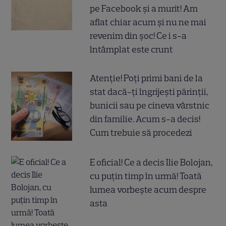
pe Facebook și a murit! Am
aflat chiar acum și nu ne mai
revenim din șoc! Ce i s-a
întâmplat este crunt
Atenție! Poți primi bani de la
stat dacă-ți îngrijești părinții,
bunicii sau pe cineva vârstnic
din familie. Acum s-a decis!
Cum trebuie să procedezi
E oficial! Ce a decis Ilie Bolojan,
cu puțin timp în urmă! Toată
lumea vorbește acum despre
asta