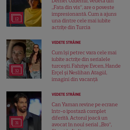
Demet Özdemir, vedeta din
„Fata din vis”, are o poveste
impresionantă. Cum a ajuns
12
una dintre cele mai iubite
actrițe din Turcia
VEDETE STRĂINE
Cum își petrec vara cele mai
iubite actrițe din serialele
turcești. Fahriye Evcen, Hande
32
Erçel și Neslihan Atagül,
imagini din vacanță
VEDETE STRĂINE
Can Yaman revine pe ecrane
într-o ipostază complet
diferită. Actorul joacă un
31
avocat în noul serial „Bro”,