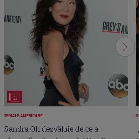
21
SERIALE AMERICANE
R
Sandra Oh dezvăluie de ce a