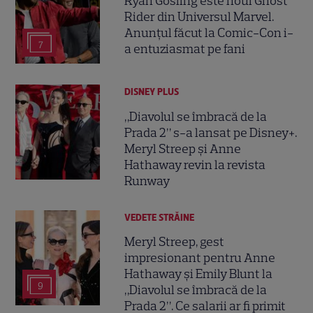
Ryan Gosling este noul Ghost
Rider din Universul Marvel.
Anunțul făcut la Comic-Con i-
7
a entuziasmat pe fani
DISNEY PLUS
„Diavolul se îmbracă de la
Prada 2” s-a lansat pe Disney+.
Meryl Streep și Anne
Hathaway revin la revista
Runway
VEDETE STRĂINE
Meryl Streep, gest
impresionant pentru Anne
Hathaway și Emily Blunt la
9
„Diavolul se îmbracă de la
Prada 2”. Ce salarii ar fi primit