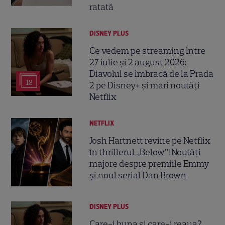
ratată
DISNEY PLUS
Ce vedem pe streaming între
27 iulie și 2 august 2026:
Diavolul se îmbracă de la Prada
18
2 pe Disney+ și mari noutăți
Netflix
NETFLIX
Josh Hartnett revine pe Netflix
în thrillerul „Below”! Noutăți
majore despre premiile Emmy
și noul serial Dan Brown
DISNEY PLUS
Care-i buna și care-i reaua?