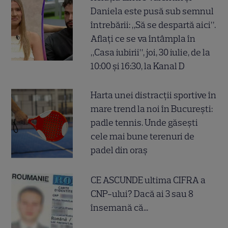
Daniela este pusă sub semnul
întrebării: „Să se despartă aici”.
Aflați ce se va întâmpla în
„Casa iubirii”, joi, 30 iulie, de la
10:00 și 16:30, la Kanal D
Harta unei distracții sportive în
mare trend la noi în București:
padle tennis. Unde găsești
cele mai bune terenuri de
padel din oraș
CE ASCUNDE ultima CIFRA a
CNP-ului? Dacă ai 3 sau 8
însemană că...