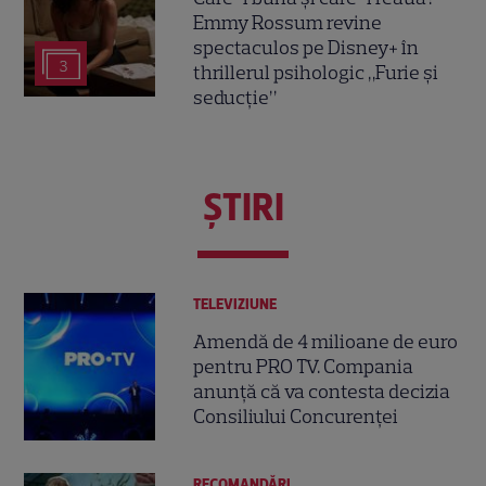
Emmy Rossum revine
spectaculos pe Disney+ în
3
thrillerul psihologic „Furie și
seducție”
ŞTIRI
TELEVIZIUNE
Amendă de 4 milioane de euro
pentru PRO TV. Compania
anunță că va contesta decizia
Consiliului Concurenței
RECOMANDĂRI