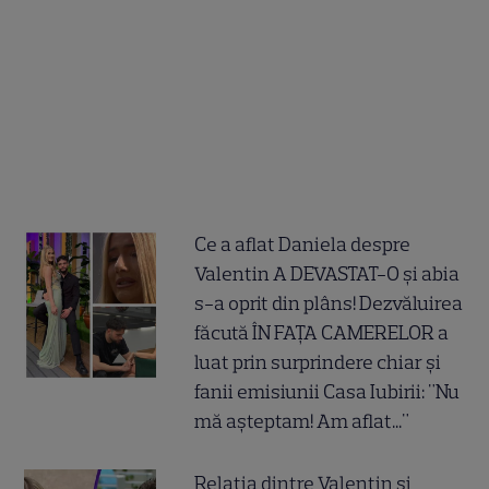
Ce a aflat Daniela despre
Valentin A DEVASTAT-O și abia
s-a oprit din plâns! Dezvăluirea
făcută ÎN FAȚA CAMERELOR a
luat prin surprindere chiar și
fanii emisiunii Casa Iubirii: "Nu
mă așteptam! Am aflat..."
Relația dintre Valentin și