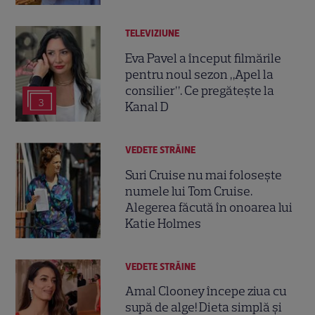
TELEVIZIUNE
Eva Pavel a început filmările
pentru noul sezon „Apel la
consilier”. Ce pregătește la
3
Kanal D
VEDETE STRĂINE
Suri Cruise nu mai folosește
numele lui Tom Cruise.
Alegerea făcută în onoarea lui
Katie Holmes
VEDETE STRĂINE
Amal Clooney începe ziua cu
supă de alge! Dieta simplă și