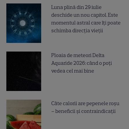
Luna plină din 29 iulie
deschide un nou capitol. Este
momentul astral care îți poate
schimba direcția vieții
Ploaia de meteori Delta
Aquaride 2026: când o poți
vedea cel mai bine
Câte calorii are pepenele roșu
– beneficii și contraindicații